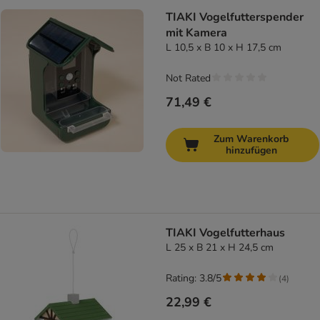
TIAKI Vogelfutterspender
mit Kamera
L 10,5 x B 10 x H 17,5 cm
Not Rated
71,49 €
Zum Warenkorb
hinzufügen
TIAKI Vogelfutterhaus
L 25 x B 21 x H 24,5 cm
Rating: 3.8/5
(
4
)
22,99 €