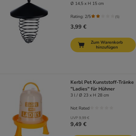
Ø 14,5 x H 15 cm
Rating: 2/5
(
5
)
3,99 €
Zum Warenkorb
hinzufügen
Kerbl Pet Kunststoff-Tränke
"Ladies" für Hühner
3 l / Ø 23 x H 28 cm
Not Rated
UVP
9,99 €
9,49 €