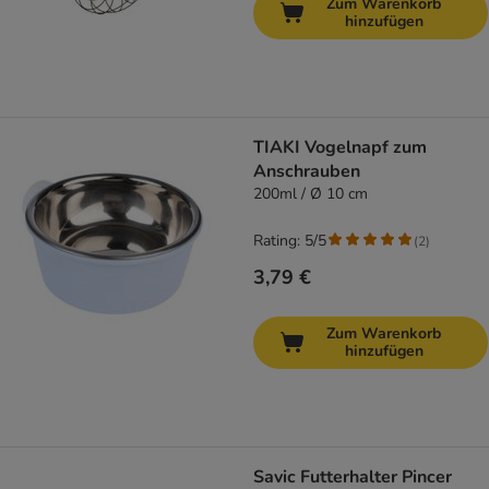
Zum Warenkorb
hinzufügen
TIAKI Vogelnapf zum
Anschrauben
200ml / Ø 10 cm
Rating: 5/5
(
2
)
3,79 €
Zum Warenkorb
hinzufügen
Savic Futterhalter Pincer