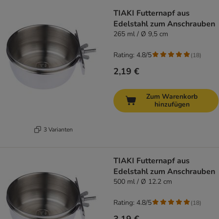
product items have been changed
TIAKI Futternapf aus
Edelstahl zum Anschrauben
265 ml / Ø 9,5 cm
Rating: 4.8/5
(
18
)
2,19 €
Zum Warenkorb
hinzufügen
3 Varianten
TIAKI Futternapf aus
Edelstahl zum Anschrauben
500 ml / Ø 12.2 cm
Rating: 4.8/5
(
18
)