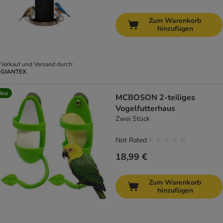
Zum Warenkorb
hinzufügen
Verkauf und Versand durch:
GIANTEX
Neu
MCBOSON 2-teiliges
Vogelfutterhaus
Zwei Stück
Not Rated
18,99 €
Zum Warenkorb
hinzufügen