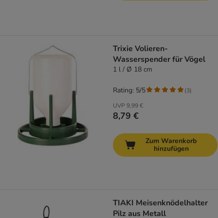
Trixie Volieren-
Wasserspender für Vögel
1 l / Ø 18 cm
Rating: 5/5
(
3
)
UVP
9,99 €
8,79 €
Zum Warenkorb
hinzufügen
TIAKI Meisenknödelhalter
Pilz aus Metall