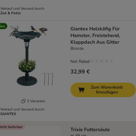
Verkauf und Versand durch:
Zoé & Patte
Neu
Giantex Holzkäfig Für
Hamster, Freistehend,
Klappdach Aus Gitter
Bronze
Not Rated
32,99 €
Zum Warenkorb
hinzufügen
3 Varianten
Verkauf und Versand durch:
GIANTEX
icht lieferbar
Trixie Futtersäule
H 48 cm