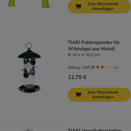
Zum Warenkorb
hinzufügen
TIAKI Futterspender für
Wildvögel aus Metall
Ø 16 x H 30,5 cm
Rating: 2.8/5
(
6
)
12,79 €
Zum Warenkorb
hinzufügen
TIAKI Vogelfutterstation