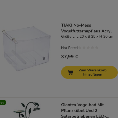
TIAKI No-Mess
Vogelfutternapf aus Acryl
Größe L: L 20 x B 25 x H 20 cm
Not Rated
37,99 €
Zum Warenkorb
hinzufügen
Neu
Giantex Vogelbad Mit
Pflanzkübel Und 2
Solarbetriebenen LED-