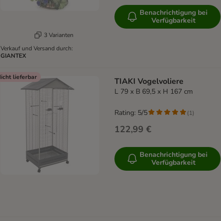
Benachrichtigung bei
Verfügbarkeit
3 Varianten
Verkauf und Versand durch:
GIANTEX
icht lieferbar
TIAKI Vogelvoliere
L 79 x B 69,5 x H 167 cm
Rating: 5/5
(
1
)
122,99 €
Benachrichtigung bei
Verfügbarkeit