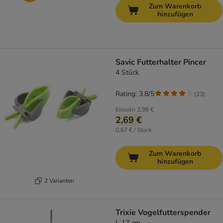
Zum Warenkorb
hinzufügen
Savic Futterhalter Pincer
4 Stück
Rating: 3.8/5
(
23
)
Einzeln
2,98 €
2,69 €
0,67 € / Stück
Zum Warenkorb
hinzufügen
2 Varianten
Trixie Vogelfutterspender
L 17 cm