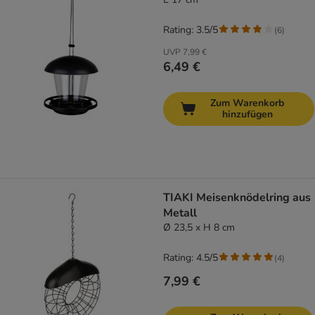
Rating: 3.5/5
(
6
)
UVP
7,99 €
6,49 €
Zum Warenkorb
hinzufügen
TIAKI Meisenknödelring aus
Metall
Ø 23,5 x H 8 cm
Rating: 4.5/5
(
4
)
7,99 €