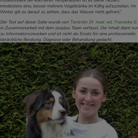
Insbesondere bei wärmeren Temperaturen ist es daher ratsam,
mindestens eine, besser mehrere Vogeltränke im Käfig aufzustellen. Im
Winter gilt es darauf zu achten, dass das Wasser nicht gefriert.“
Der Text auf dieser Seite wurde von
Tierärztin Dr. med. vet. Franziska G.
in Zusammenarbeit mit dem zooplus Team verfasst. Der Inhalt dient nur
zu Informationszwecken und ist nicht als Ersatz für eine professionelle
tierärztliche Beratung, Diagnose oder Behandlung gedacht.