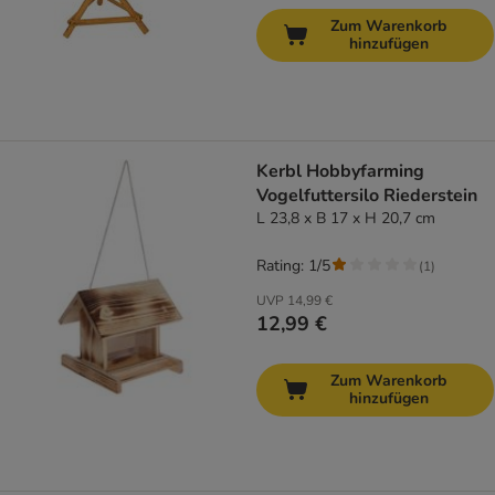
Zum Warenkorb
hinzufügen
Kerbl Hobbyfarming
Vogelfuttersilo Riederstein
L 23,8 x B 17 x H 20,7 cm
Rating: 1/5
(
1
)
UVP
14,99 €
12,99 €
Zum Warenkorb
hinzufügen