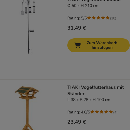
Ø 50 x H 210 cm
Rating: 5/5
(
10
)
31,49 €
Zum Warenkorb
hinzufügen
TIAKI Vogelfutterhaus mit
Ständer
L 38 x B 28 x H 100 cm
Rating: 4.8/5
(
4
)
23,49 €