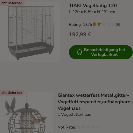
icht lieferbar
TIAKI Vogelkäfig 120
L 120 x B 59 x H 132 cm
Rating: 1.6/5
(
5
)
192,99 €
Benachrichtigung bei
Verfügbarkeit
icht lieferbar
Giantex wetterfest Metallgitter-
Vogelfutterspender,aufhängbares
Vogelhaus
1 Vogelfutterhaus
Not Rated