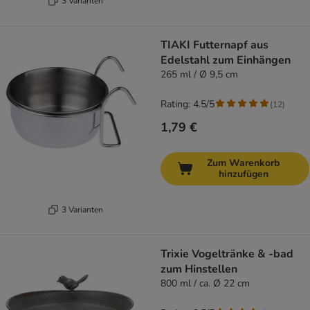
3 Varianten
TIAKI Futternapf aus
Edelstahl zum Einhängen
265 ml / Ø 9,5 cm
Rating: 4.5/5
(
12
)
1,79 €
Zum Warenkorb
hinzufügen
3 Varianten
Trixie Vogeltränke & -bad
zum Hinstellen
800 ml / ca. Ø 22 cm