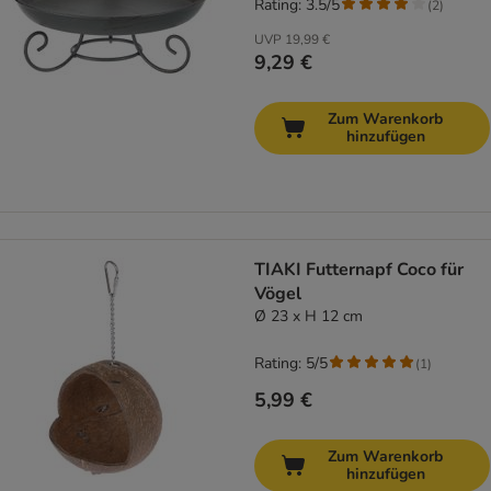
Rating: 3.5/5
(
2
)
UVP
19,99 €
9,29 €
Zum Warenkorb
hinzufügen
TIAKI Futternapf Coco für
Vögel
Ø 23 x H 12 cm
Rating: 5/5
(
1
)
5,99 €
Zum Warenkorb
hinzufügen