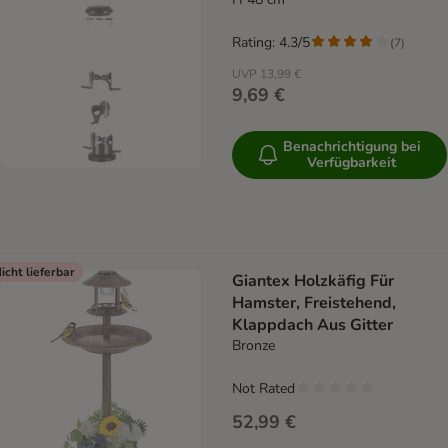
Rating: 4.3/5
(
7
)
UVP
13,99 €
9,69 €
Benachrichtigung bei
Verfügbarkeit
icht lieferbar
Giantex Holzkäfig Für
Hamster, Freistehend,
Klappdach Aus Gitter
Bronze
Not Rated
52,99 €