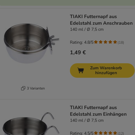
TIAKI Futternapf aus
Edelstahl zum Anschrauben
140 ml / Ø 7,5 cm
Rating: 4.8/5
(
18
)
1,49 €
Zum Warenkorb
hinzufügen
3 Varianten
TIAKI Futternapf aus
Edelstahl zum Einhängen
140 ml / Ø 7,5 cm
Rating: 4.5/5
(
12
)