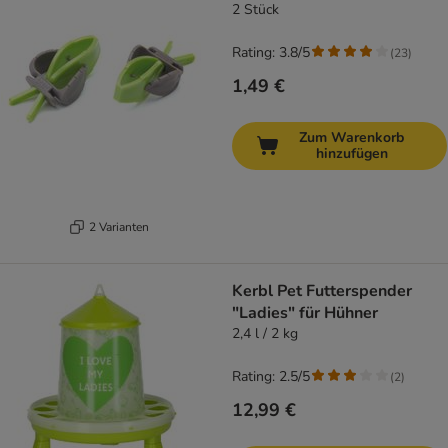
2 Stück
Rating: 3.8/5
(
23
)
1,49 €
Zum Warenkorb
hinzufügen
2 Varianten
Kerbl Pet Futterspender
"Ladies" für Hühner
2,4 l / 2 kg
Rating: 2.5/5
(
2
)
12,99 €