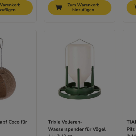
Warenkorb
Zum Warenkorb
nzufügen
hinzufügen
apf Coco für
Trixie Volieren-
TIA
Wasserspender für Vögel
Pilz