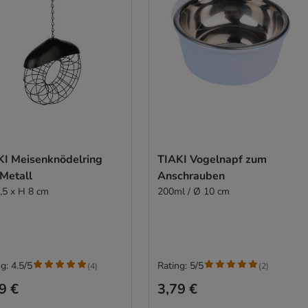
KI Meisenknödelring
TIAKI Vogelnapf zum
 Metall
Anschrauben
,5 x H 8 cm
200ml / Ø 10 cm
g: 4.5/5
Rating: 5/5
(
4
)
(
2
)
9 €
3,79 €