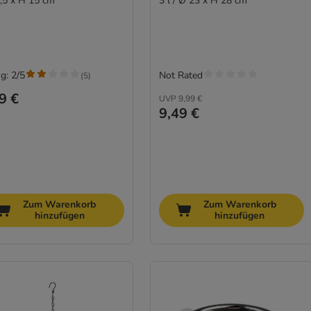
,5 x H 15 cm
3 l / Ø 23 x H 28 cm
g: 2/5
Not Rated
(
5
)
9 €
UVP
9,99 €
9,49 €
Zum Warenkorb
Zum Warenkorb
hinzufügen
hinzufügen