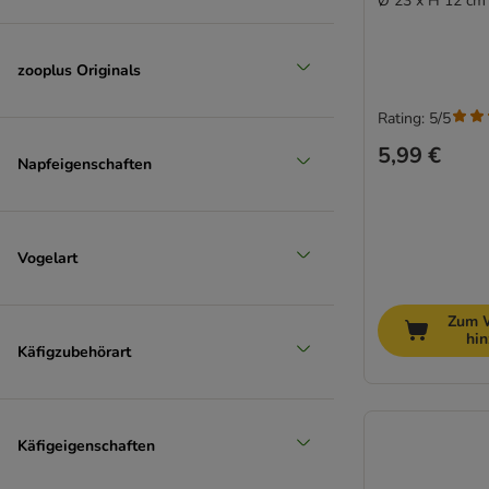
Ø 23 x H 12 cm
zooplus Originals
Rating: 5/5
5,99 €
Napfeigenschaften
Vogelart
Zum 
hi
Käfigzubehörart
Käfigeigenschaften