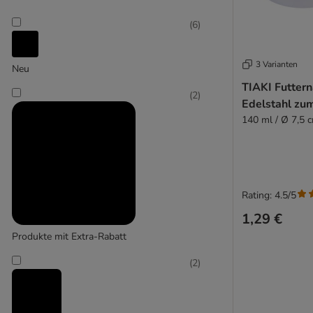
(
6
)
Num'axes
3 Varianten
Neu
TIAKI Futtern
(
2
)
Edelstahl zu
140 ml / Ø 7,5 
Rating: 4.5/5
1,29 €
Produkte mit Extra-Rabatt
(
2
)