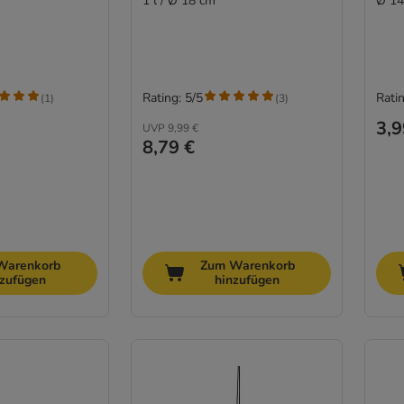
1 l / Ø 18 cm
Ø 14
Rating: 5/5
Ratin
(
1
)
(
3
)
3,9
UVP
9,99 €
8,79 €
Warenkorb
Zum Warenkorb
nzufügen
hinzufügen