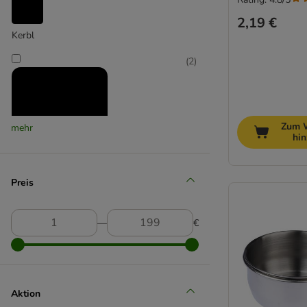
2,19 €
Kerbl
(
2
)
Zum 
mehr
hi
Kerbl Hobbyfarming
Preis
(
1
)
―
€
Mcboson
(
1
)
Aktion