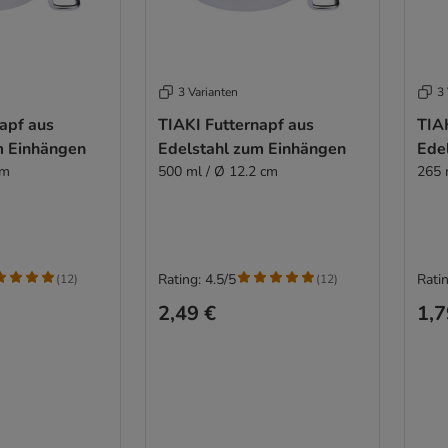
3 Varianten
3 
apf aus
TIAKI Futternapf aus
TIA
m Einhängen
Edelstahl zum Einhängen
Ede
cm
500 ml / Ø 12.2 cm
265 
Rating: 4.5/5
Ratin
(
12
)
(
12
)
2,49 €
1,7