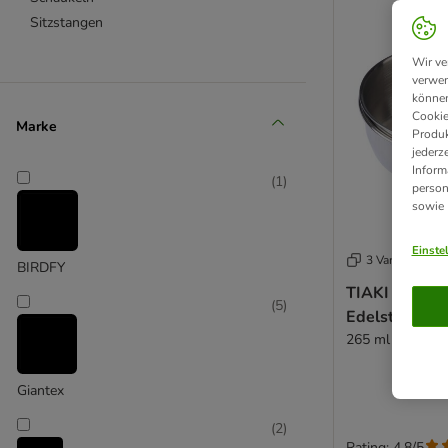
Sitzstangen
Wir ve
verwen
können
Cookie
Marke
Produk
jederz
Inform
(
1
)
person
sowie
Einste
3 Varianten
BIRDFY
TIAKI Futtern
(
5
)
Edelstahl zu
265 ml / Ø 9,5 
Giantex
(
2
)
Rating: 4.8/5