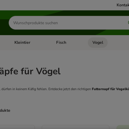
Kontak
Produkte
suchen
Kleintier
Fisch
Vogel
utter & Zubehör
Kategorie-Menü öffnen: Hundefutter & Zubehör
Kategorie-Menü öffnen: Kleintier
Kategorie-Menü öffnen
Ka
äpfe für Vögel
 dürfen in keinem Käfig fehlen. Entdecke jetzt den richtigen 
Futternapf für Vogelk
odukte
ve been changed