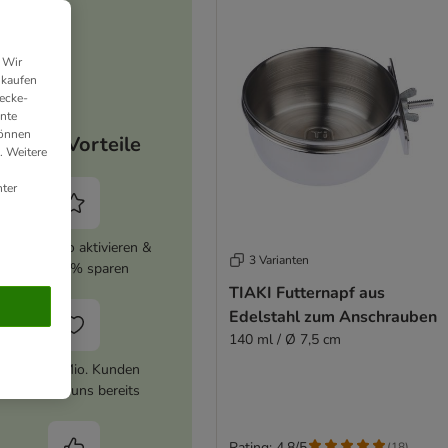
 Wir
nkaufen
ecke-
ante
können
Deine Vorteile
. Weitere
ter
zooplus Abo aktivieren &
3 Varianten
immer 5% sparen
TIAKI Futternapf aus
Edelstahl zum Anschrauben
140 ml / Ø 7,5 cm
Über 10 Mio. Kunden
vertrauen uns bereits
Rating: 4.8/5
(
18
)