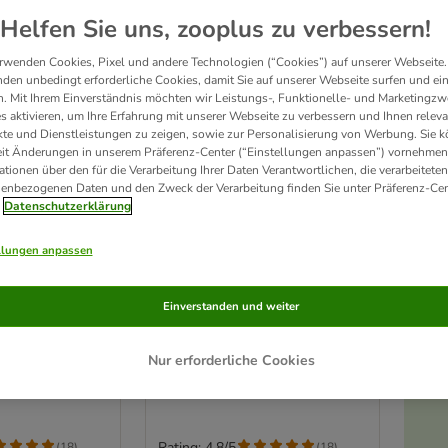
Helfen Sie uns, zooplus zu verbessern!
rwenden Cookies, Pixel und andere Technologien (“Cookies”) auf unserer Webseite.
den unbedingt erforderliche Cookies, damit Sie auf unserer Webseite surfen und ei
. Mit Ihrem Einverständnis möchten wir Leistungs-, Funktionelle- und Marketingzw
s aktivieren, um Ihre Erfahrung mit unserer Webseite zu verbessern und Ihnen relev
te und Dienstleistungen zu zeigen, sowie zur Personalisierung von Werbung. Sie 
eit Änderungen in unserem Präferenz-Center (“Einstellungen anpassen”) vornehmen
ationen über den für die Verarbeitung Ihrer Daten Verantwortlichen, die verarbeiteten
enbezogenen Daten und den Zweck der Verarbeitung finden Sie unter Präferenz-Cen
Datenschutzerklärung
llungen anpassen
3 Varianten
apf aus
TIAKI Futternapf aus
Einverstanden und weiter
m Anschrauben
Edelstahl zum Anschrauben
cm
500 ml / Ø 12.2 cm
Nur erforderliche Cookies
Rating: 4.8/5
(
18
)
(
18
)