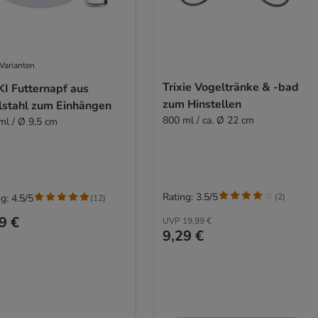
Varianten
Trixie Vogeltränke & -bad
KI Futternapf aus
zum Hinstellen
lstahl zum Einhängen
800 ml / ca. Ø 22 cm
ml / Ø 9,5 cm
Rating: 3.5/5
(
2
)
g: 4.5/5
(
12
)
9 €
UVP
19,99 €
9,29 €