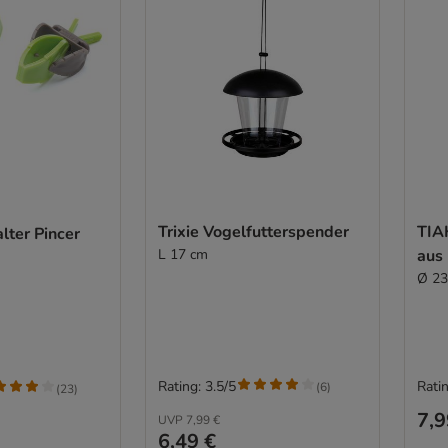
Trixie Vogelfutterspender
TIA
lter Pincer
L 17 cm
aus
Ø 23
Rating: 3.5/5
Ratin
(
6
)
(
23
)
7,9
UVP
7,99 €
6,49 €