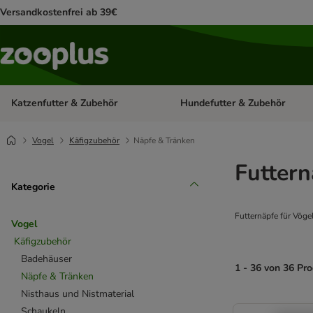
Versandkostenfrei ab 39€
Katzenfutter & Zubehör
Hundefutter & Zubehör
Kategorie-Menü öffnen: Katzenf
Vogel
Käfigzubehör
Näpfe & Tränken
Futtern
Kategorie
Futternäpfe für Vögel
Vogel
Käfigzubehör
Badehäuser
1 - 36 von 36 Pr
Näpfe & Tränken
Nisthaus und Nistmaterial
product items ha
Schaukeln