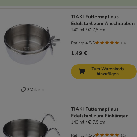
TIAKI Futternapf aus
Edelstahl zum Anschrauben
140 ml / Ø 7,5 cm
Rating: 4.8/5
(
18
)
1,49 €
Zum Warenkorb
hinzufügen
3 Varianten
TIAKI Futternapf aus
Edelstahl zum Einhängen
140 ml / Ø 7,5 cm
Rating: 4.5/5
(
12
)