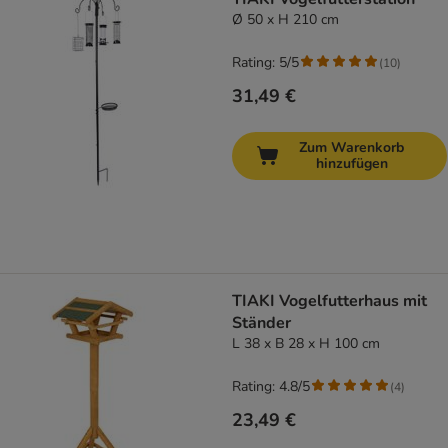
Ø 50 x H 210 cm
Rating: 5/5
(
10
)
31,49 €
Zum Warenkorb
hinzufügen
TIAKI Vogelfutterhaus mit
Ständer
L 38 x B 28 x H 100 cm
Rating: 4.8/5
(
4
)
23,49 €