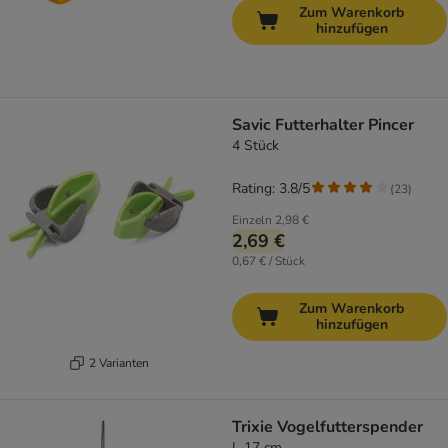
Zum Warenkorb
hinzufügen
Savic Futterhalter Pincer
4 Stück
Rating: 3.8/5
(
23
)
Einzeln
2,98 €
2,69 €
0,67 € / Stück
Zum Warenkorb
hinzufügen
2 Varianten
Trixie Vogelfutterspender
L 17 cm