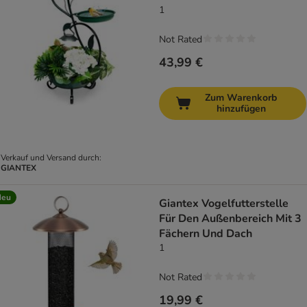
Leuchten
1
Not Rated
43,99 €
Zum Warenkorb
hinzufügen
Verkauf und Versand durch:
GIANTEX
Neu
Giantex Vogelfutterstelle
Für Den Außenbereich Mit 3
Fächern Und Dach
1
Not Rated
19,99 €