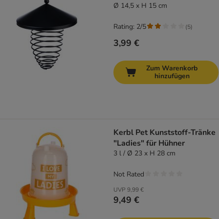
Ø 14,5 x H 15 cm
Rating: 2/5
(
5
)
3,99 €
Zum Warenkorb
hinzufügen
Kerbl Pet Kunststoff-Tränke
"Ladies" für Hühner
3 l / Ø 23 x H 28 cm
Not Rated
UVP
9,99 €
9,49 €