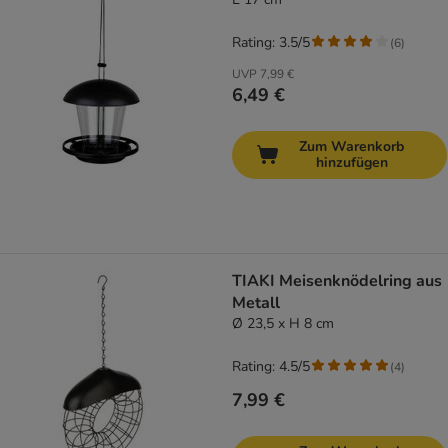
Rating: 3.5/5
(
6
)
UVP
7,99 €
6,49 €
Zum Warenkorb
hinzufügen
TIAKI Meisenknödelring aus
Metall
Ø 23,5 x H 8 cm
Rating: 4.5/5
(
4
)
7,99 €