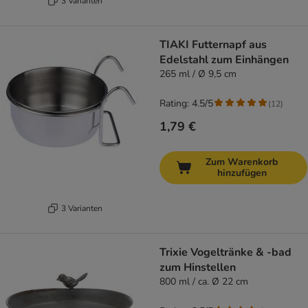
3 Varianten
TIAKI Futternapf aus
Edelstahl zum Einhängen
265 ml / Ø 9,5 cm
Rating: 4.5/5
(
12
)
1,79 €
Zum Warenkorb
hinzufügen
3 Varianten
Trixie Vogeltränke & -bad
zum Hinstellen
800 ml / ca. Ø 22 cm