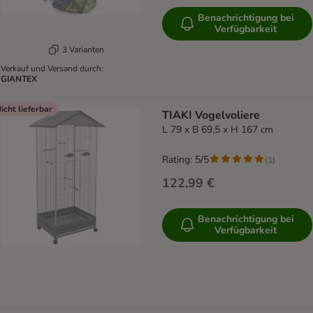
Benachrichtigung bei
Verfügbarkeit
3 Varianten
Verkauf und Versand durch:
GIANTEX
icht lieferbar
TIAKI Vogelvoliere
L 79 x B 69,5 x H 167 cm
Rating: 5/5
(
1
)
122,99 €
Benachrichtigung bei
Verfügbarkeit