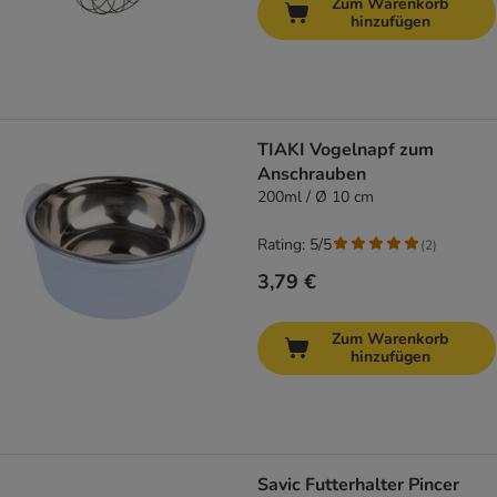
Zum Warenkorb
hinzufügen
TIAKI Vogelnapf zum
Anschrauben
200ml / Ø 10 cm
Rating: 5/5
(
2
)
3,79 €
Zum Warenkorb
hinzufügen
Savic Futterhalter Pincer