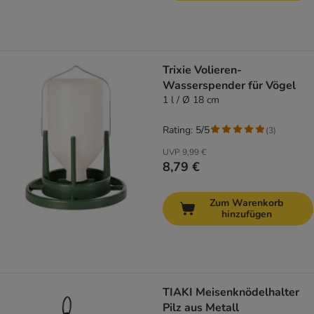
Trixie Volieren-
Wasserspender für Vögel
1 l / Ø 18 cm
Rating: 5/5
(
3
)
UVP
9,99 €
8,79 €
Zum Warenkorb
hinzufügen
TIAKI Meisenknödelhalter
Pilz aus Metall