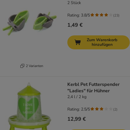
2 Stück
Rating: 3.8/5
(
23
)
1,49 €
Zum Warenkorb
hinzufügen
2 Varianten
Kerbl Pet Futterspender
"Ladies" für Hühner
2,4 l / 2 kg
Rating: 2.5/5
(
2
)
12,99 €