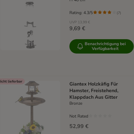
Rating: 4.3/5
(
7
)
UVP
13,99 €
9,69 €
Benachrichtigung bei
Verfügbarkeit
icht lieferbar
Giantex Holzkäfig Für
Hamster, Freistehend,
Klappdach Aus Gitter
Bronze
Not Rated
52,99 €