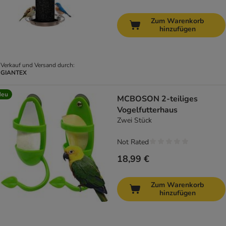
Zum Warenkorb
hinzufügen
Verkauf und Versand durch:
GIANTEX
Neu
MCBOSON 2-teiliges
Vogelfutterhaus
Zwei Stück
Not Rated
18,99 €
Zum Warenkorb
hinzufügen