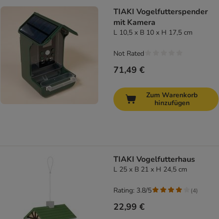
TIAKI Vogelfutterspender
mit Kamera
L 10,5 x B 10 x H 17,5 cm
Not Rated
71,49 €
Zum Warenkorb
hinzufügen
TIAKI Vogelfutterhaus
L 25 x B 21 x H 24,5 cm
Rating: 3.8/5
(
4
)
22,99 €