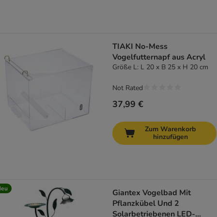
TIAKI No-Mess
Vogelfutternapf aus Acryl
Größe L: L 20 x B 25 x H 20 cm
Not Rated
37,99 €
Zum Warenkorb
hinzufügen
Neu
Giantex Vogelbad Mit
Pflanzkübel Und 2
Solarbetriebenen LED-