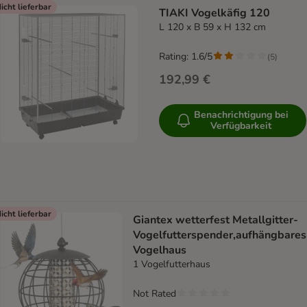
icht lieferbar
TIAKI Vogelkäfig 120
L 120 x B 59 x H 132 cm
Rating: 1.6/5
(
5
)
192,99 €
Benachrichtigung bei
Verfügbarkeit
icht lieferbar
Giantex wetterfest Metallgitter-
Vogelfutterspender,aufhängbares
Vogelhaus
1 Vogelfutterhaus
Not Rated