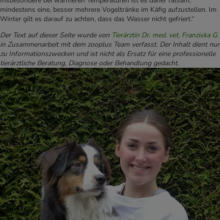
Insbesondere bei wärmeren Temperaturen ist es daher ratsam,
mindestens eine, besser mehrere Vogeltränke im Käfig aufzustellen. Im
Winter gilt es darauf zu achten, dass das Wasser nicht gefriert.“
Der Text auf dieser Seite wurde von
Tierärztin Dr. med. vet. Franziska G.
in Zusammenarbeit mit dem zooplus Team verfasst. Der Inhalt dient nur
zu Informationszwecken und ist nicht als Ersatz für eine professionelle
tierärztliche Beratung, Diagnose oder Behandlung gedacht.