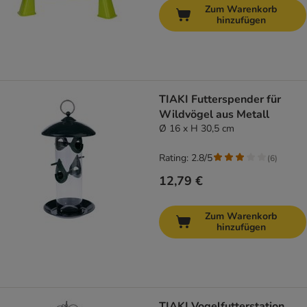
Zum Warenkorb
hinzufügen
TIAKI Futterspender für
Wildvögel aus Metall
Ø 16 x H 30,5 cm
Rating: 2.8/5
(
6
)
12,79 €
Zum Warenkorb
hinzufügen
TIAKI Vogelfutterstation