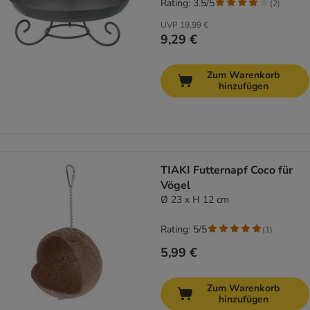
Rating: 3.5/5
(
2
)
UVP
19,99 €
9,29 €
Zum Warenkorb
hinzufügen
TIAKI Futternapf Coco für
Vögel
Ø 23 x H 12 cm
Rating: 5/5
(
1
)
5,99 €
Zum Warenkorb
hinzufügen