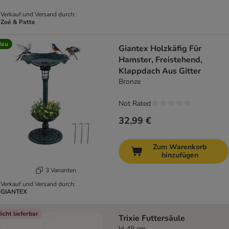
Verkauf und Versand durch:
Zoé & Patte
Neu
Giantex Holzkäfig Für
Hamster, Freistehend,
Klappdach Aus Gitter
Bronze
Not Rated
32,99 €
Zum Warenkorb
hinzufügen
3 Varianten
Verkauf und Versand durch:
GIANTEX
icht lieferbar
Trixie Futtersäule
H 48 cm