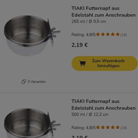
product items have been changed
TIAKI Futternapf aus
Edelstahl zum Anschrauben
265 ml / Ø 9,5 cm
Rating: 4.8/5
(
18
)
2,19 €
Zum Warenkorb
hinzufügen
3 Varianten
TIAKI Futternapf aus
Edelstahl zum Anschrauben
500 ml / Ø 12.2 cm
Rating: 4.8/5
(
18
)