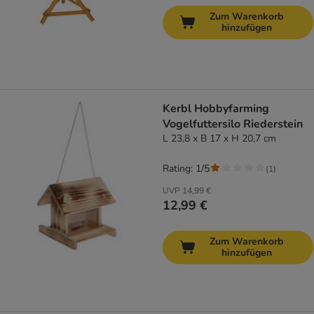
Zum Warenkorb
hinzufügen
Kerbl Hobbyfarming
Vogelfuttersilo Riederstein
L 23,8 x B 17 x H 20,7 cm
Rating: 1/5
(
1
)
UVP
14,99 €
12,99 €
Zum Warenkorb
hinzufügen