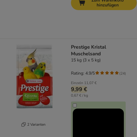
Zum Warenkorb
hinzufügen
Prestige Kristal
Muschelsand
15 kg (3 x 5 kg)
Rating: 4.9/5
(
24
)
Einzeln
11,07 €
9,99 €
0,67 € / kg
2 Varianten