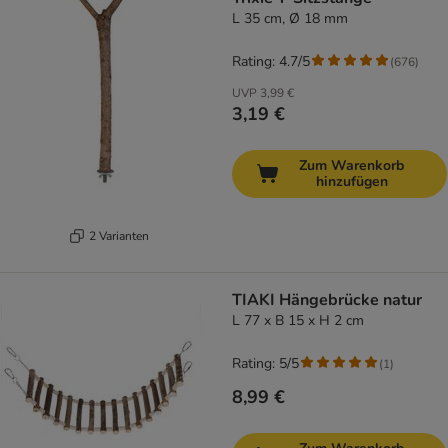
L 35 cm, Ø 18 mm
Rating: 4.7/5
(
676
)
UVP
3,99 €
3,19 €
Zum Warenkorb
hinzufügen
2 Varianten
TIAKI Hängebrücke natur
L 77 x B 15 x H 2 cm
Rating: 5/5
(
1
)
8,99 €