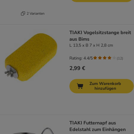
2 Varianten
TIAKI Vogelsitzstange breit
aus Bims
L 13,5 x B 7 x H 2,8 cm
Rating: 4.4/5
(
12
)
2,99 €
Zum Warenkorb
hinzufügen
TIAKI Futternapf aus
Edelstahl zum Einhängen