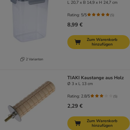
L 20,7 x B 14,9 x H 24,7 cm
Rating: 5/5
(
5
)
8,99 €
Zum Warenkorb
hinzufügen
2 Varianten
TIAKI Kaustange aus Holz
Ø 3 x L 13 cm
Rating: 2.8/5
(
5
)
2,29 €
Zum Warenkorb
hinzufügen