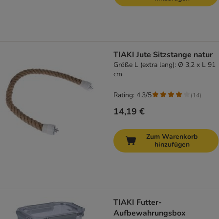
TIAKI Jute Sitzstange natur
Größe L (extra lang): Ø 3,2 x L 91
cm
Rating: 4.3/5
(
14
)
14,19 €
Zum Warenkorb
hinzufügen
TIAKI Futter-
Aufbewahrungsbox