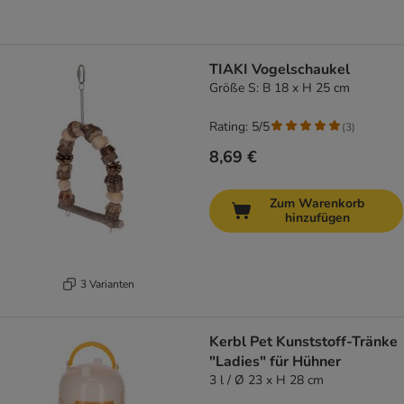
TIAKI Vogelschaukel
Größe S: B 18 x H 25 cm
Rating: 5/5
(
3
)
8,69 €
Zum Warenkorb
hinzufügen
3 Varianten
Kerbl Pet Kunststoff-Tränke
"Ladies" für Hühner
3 l / Ø 23 x H 28 cm