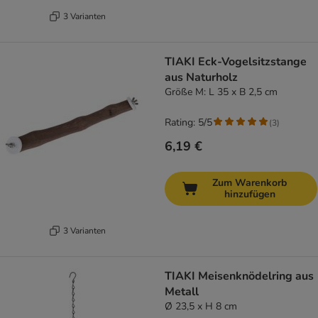
3 Varianten
TIAKI Eck-Vogelsitzstange
aus Naturholz
Größe M: L 35 x B 2,5 cm
Rating: 5/5
(
3
)
6,19 €
Zum Warenkorb
hinzufügen
3 Varianten
TIAKI Meisenknödelring aus
Metall
Ø 23,5 x H 8 cm