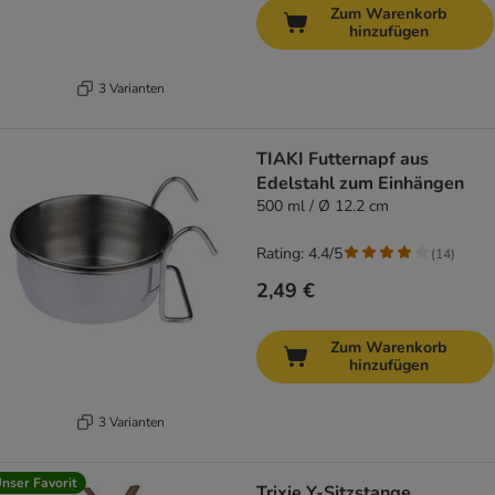
Zum Warenkorb
hinzufügen
3 Varianten
TIAKI Futternapf aus
Edelstahl zum Einhängen
500 ml / Ø 12.2 cm
Rating: 4.4/5
(
14
)
2,49 €
Zum Warenkorb
hinzufügen
3 Varianten
nser Favorit
Trixie Y-Sitzstange