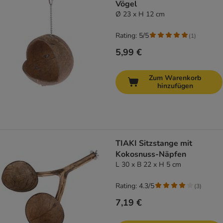
Vögel
Ø 23 x H 12 cm
Rating: 5/5
(
1
)
5,99 €
Zum Warenkorb
hinzufügen
TIAKI Sitzstange mit
Kokosnuss-Näpfen
L 30 x B 22 x H 5 cm
Rating: 4.3/5
(
3
)
7,19 €