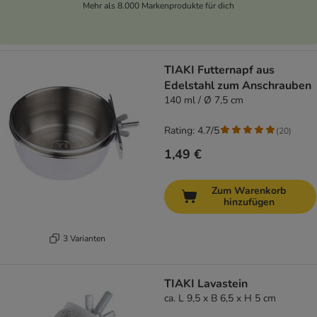
Mehr als 8.000 Markenprodukte für dich
TIAKI Futternapf aus
Edelstahl zum Anschrauben
140 ml / Ø 7,5 cm
Rating: 4.7/5
(
20
)
1,49 €
Zum Warenkorb
hinzufügen
3 Varianten
TIAKI Lavastein
ca. L 9,5 x B 6,5 x H 5 cm