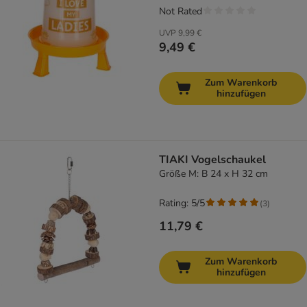
Not Rated
UVP
9,99 €
9,49 €
Zum Warenkorb
hinzufügen
TIAKI Vogelschaukel
Größe M: B 24 x H 32 cm
Rating: 5/5
(
3
)
11,79 €
Zum Warenkorb
hinzufügen