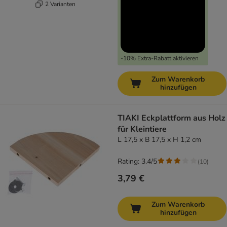
2 Varianten
-10% Extra-Rabatt aktivieren
Zum Warenkorb
hinzufügen
TIAKI Eckplattform aus Holz
für Kleintiere
L 17,5 x B 17,5 x H 1,2 cm
Rating: 3.4/5
(
10
)
3,79 €
Zum Warenkorb
hinzufügen