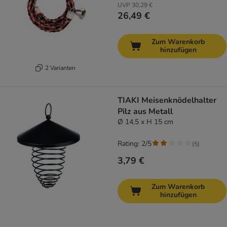
UVP
30,29 €
26,49 €
Zum Warenkorb
hinzufügen
2 Varianten
TIAKI Meisenknödelhalter
Pilz aus Metall
Ø 14,5 x H 15 cm
Rating: 2/5
(
5
)
3,79 €
Zum Warenkorb
hinzufügen