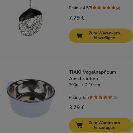
Rating: 4.5/5
(
4
)
7,79 €
Zum Warenkorb
hinzufügen
TIAKI Vogelnapf zum
Anschrauben
200ml / Ø 10 cm
Rating: 5/5
(
2
)
3,79 €
Zum Warenkorb
hinzufügen