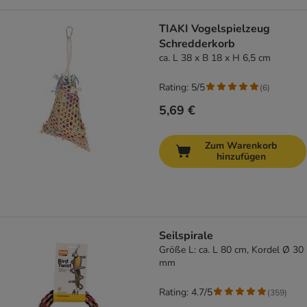
TIAKI Vogelspielzeug
Schredderkorb
ca. L 38 x B 18 x H 6,5 cm
Rating: 5/5
(
6
)
5,69 €
Zum Warenkorb
hinzufügen
Seilspirale
Größe L: ca. L 80 cm, Kordel Ø 30
mm
Rating: 4.7/5
(
359
)