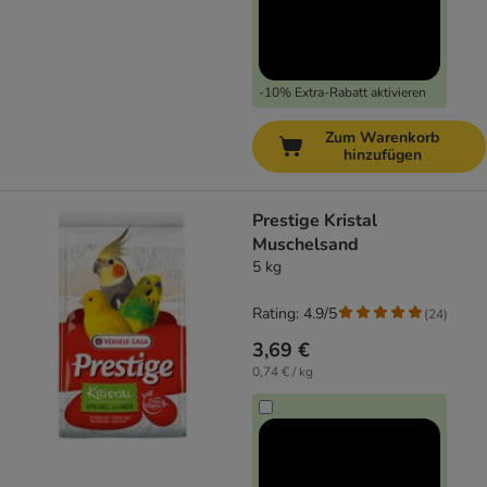
-10% Extra-Rabatt aktivieren
Zum Warenkorb
hinzufügen
Prestige Kristal
Muschelsand
5 kg
Rating: 4.9/5
(
24
)
3,69 €
0,74 € / kg