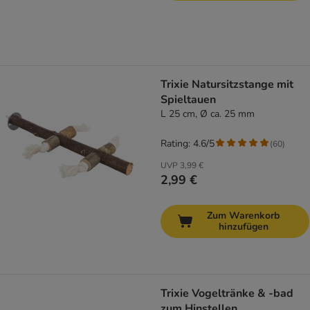
Trixie Natursitzstange mit
Spieltauen
L 25 cm, Ø ca. 25 mm
Rating: 4.6/5
(
60
)
UVP
3,99 €
2,99 €
Zum Warenkorb
hinzufügen
Trixie Vogeltränke & -bad
zum Hinstellen