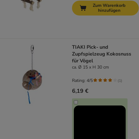
Zum Warenkorb
hinzufügen
TIAKI Pick- und
Zupfspielzeug Kokosnuss
für Vögel
ca. Ø 15 x H 30 cm
Rating: 4/5
(
1
)
6,19 €