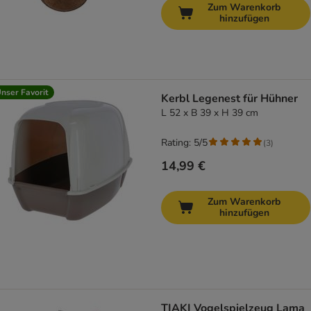
Zum Warenkorb
hinzufügen
nser Favorit
Kerbl Legenest für Hühner
L 52 x B 39 x H 39 cm
Rating: 5/5
(
3
)
14,99 €
Zum Warenkorb
hinzufügen
TIAKI Vogelspielzeug Lama