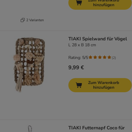
Zum Warenkorb
hinzufügen
2 Varianten
TIAKI Spielwand für Vögel
L 28 x B 18 cm
Rating: 5/5
(
2
)
9,99 €
Zum Warenkorb
hinzufügen
TIAKI Futternapf Coco für