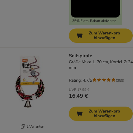
-35% Extra-Rabatt aktivieren
Zum Warenkorb
hinzufügen
Seilspirale
Größe M: ca. L 70 cm, Kordel Ø 24
mm
Rating: 4.7/5
(
359
)
UVP
17,99 €
16,49 €
Zum Warenkorb
hinzufügen
2 Varianten