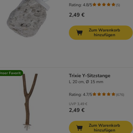
Rating: 4.8/5
(
5
)
2,49 €
Zum Warenkorb
hinzufügen
nser Favorit
Trixie Y-Sitzstange
L 20 cm, Ø 15 mm
Rating: 4.7/5
(
676
)
UVP
3,49 €
2,49 €
Zum Warenkorb
hinzufügen