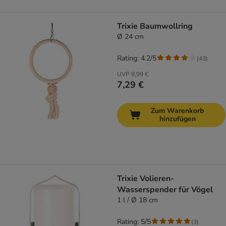
Trixie Baumwollring
Ø 24 cm
Rating: 4.2/5
(
43
)
UVP
9,99 €
7,29 €
Zum Warenkorb
hinzufügen
Trixie Volieren-
Wasserspender für Vögel
1 l / Ø 18 cm
Rating: 5/5
(
3
)