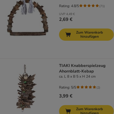
Rating: 4.8/5
(
71
)
UVP
4,49 €
2,69 €
Zum Warenkorb
hinzufügen
TIAKI Knabberspielzeug
Ahornblatt-Kebap
ca. L 8 x B 5 x H 24 cm
Rating: 5/5
(
2
)
3,99 €
Zum Warenkorb
hinzufügen