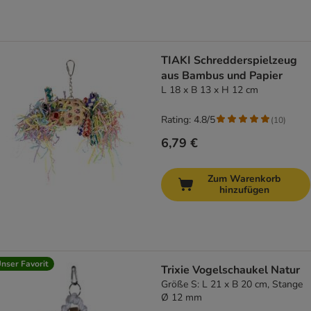
TIAKI Schredderspielzeug
aus Bambus und Papier
L 18 x B 13 x H 12 cm
Rating: 4.8/5
(
10
)
6,79 €
Zum Warenkorb
hinzufügen
nser Favorit
Trixie Vogelschaukel Natur
Größe S: L 21 x B 20 cm, Stange
Ø 12 mm