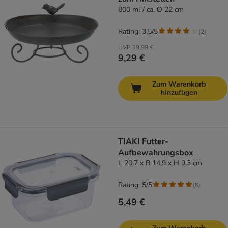
800 ml / ca. Ø 22 cm
Rating: 3.5/5
(
2
)
UVP
19,99 €
9,29 €
Zum Warenkorb
hinzufügen
TIAKI Futter-
Aufbewahrungsbox
L 20,7 x B 14,9 x H 9,3 cm
Rating: 5/5
(
5
)
5,49 €