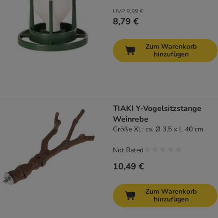
UVP
9,99 €
8,79 €
Zum Warenkorb
hinzufügen
TIAKI Y-Vogelsitzstange
Weinrebe
Größe XL: ca. Ø 3,5 x L 40 cm
Not Rated
10,49 €
Zum Warenkorb
hinzufügen