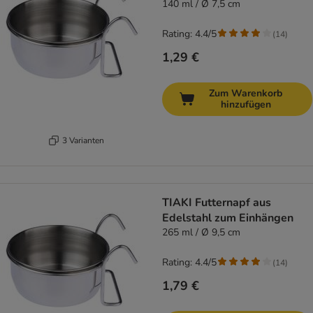
140 ml / Ø 7,5 cm
Rating: 4.4/5
(
14
)
1,29 €
Zum Warenkorb
hinzufügen
3 Varianten
TIAKI Futternapf aus
Edelstahl zum Einhängen
265 ml / Ø 9,5 cm
Rating: 4.4/5
(
14
)
1,79 €