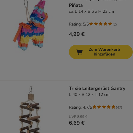
Piñata
ca. L 14 x B 6 x H 23 cm
Rating: 5/5
(
2
)
4,99 €
Zum Warenkorb
hinzufügen
Trixie Leitergerüst Gantry
L 40 x B 12 x T 12 cm
Rating: 4.7/5
(
47
)
UVP
8,99 €
6,69 €