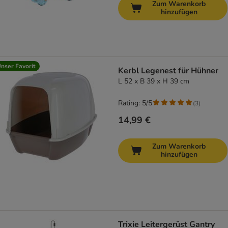
Zum Warenkorb
hinzufügen
nser Favorit
Kerbl Legenest für Hühner
L 52 x B 39 x H 39 cm
Rating: 5/5
(
3
)
14,99 €
Zum Warenkorb
hinzufügen
Trixie Leitergerüst Gantry