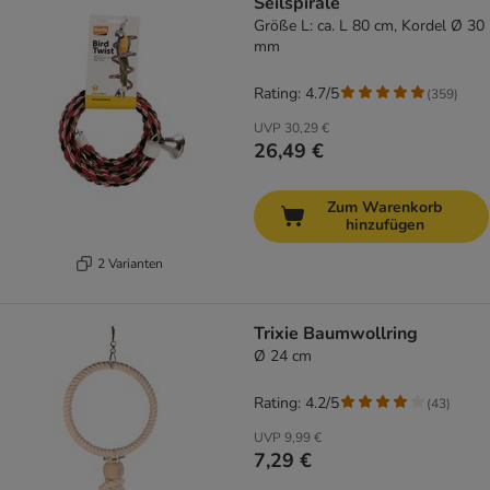
Seilspirale
Größe L: ca. L 80 cm, Kordel Ø 30
mm
Rating: 4.7/5
(
359
)
UVP
30,29 €
26,49 €
Zum Warenkorb
hinzufügen
2 Varianten
Trixie Baumwollring
Ø 24 cm
Rating: 4.2/5
(
43
)
UVP
9,99 €
7,29 €