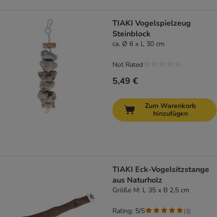
TIAKI Vogelspielzeug
Steinblock
ca. Ø 6 x L 30 cm
Not Rated
5,49 €
Zum Warenkorb
hinzufügen
TIAKI Eck-Vogelsitzstange
aus Naturholz
Größe M: L 35 x B 2,5 cm
Rating: 5/5
(
3
)