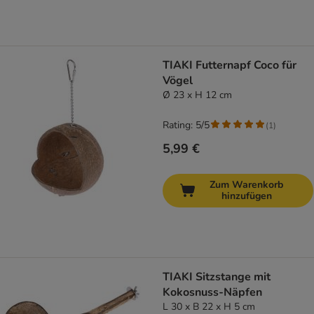
TIAKI Futternapf Coco für
Vögel
Ø 23 x H 12 cm
Rating: 5/5
(
1
)
5,99 €
Zum Warenkorb
hinzufügen
TIAKI Sitzstange mit
Kokosnuss-Näpfen
L 30 x B 22 x H 5 cm