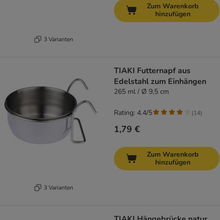
Zum Warenkorb
hinzufügen
3 Varianten
TIAKI Futternapf aus
Edelstahl zum Einhängen
265 ml / Ø 9,5 cm
Rating: 4.4/5
(
14
)
1,79 €
Zum Warenkorb
hinzufügen
3 Varianten
TIAKI Hängebrücke natur