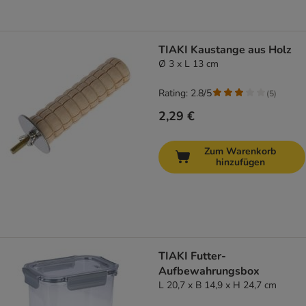
TIAKI Kaustange aus Holz
Ø 3 x L 13 cm
Rating: 2.8/5
(
5
)
2,29 €
Zum Warenkorb
hinzufügen
TIAKI Futter-
Aufbewahrungsbox
L 20,7 x B 14,9 x H 24,7 cm