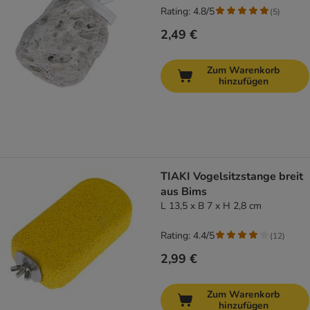
Rating: 4.8/5
(
5
)
2,49 €
Zum Warenkorb
hinzufügen
TIAKI Vogelsitzstange breit
aus Bims
L 13,5 x B 7 x H 2,8 cm
Rating: 4.4/5
(
12
)
2,99 €
Zum Warenkorb
hinzufügen