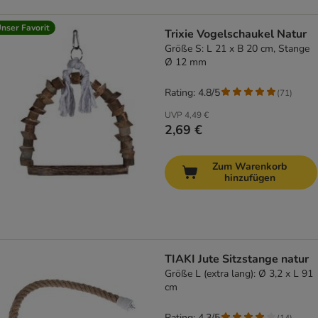
nser Favorit
Trixie Vogelschaukel Natur
Größe S: L 21 x B 20 cm, Stange
Ø 12 mm
Rating: 4.8/5
(
71
)
UVP
4,49 €
2,69 €
Zum Warenkorb
hinzufügen
TIAKI Jute Sitzstange natur
Größe L (extra lang): Ø 3,2 x L 91
cm
Rating: 4.3/5
(
14
)