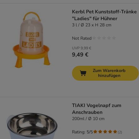
Kerbl Pet Kunststoff-Tränke
"Ladies" für Hühner
3 l / Ø 23 x H 28 cm
Not Rated
UVP
9,99 €
9,49 €
Zum Warenkorb
hinzufügen
TIAKI Vogelnapf zum
Anschrauben
200ml / Ø 10 cm
Rating: 5/5
(
2
)