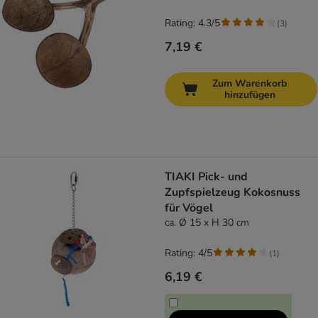
Rating: 4.3/5
(
3
)
7,19 €
Zum Warenkorb
hinzufügen
TIAKI Pick- und
Zupfspielzeug Kokosnuss
für Vögel
ca. Ø 15 x H 30 cm
Rating: 4/5
(
1
)
6,19 €