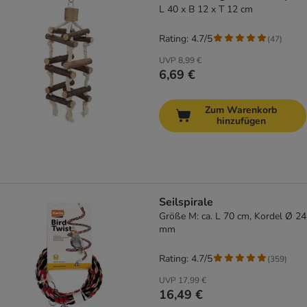
L 40 x B 12 x T 12 cm
Rating: 4.7/5
(
47
)
UVP
8,99 €
6,69 €
Zum Warenkorb
hinzufügen
Seilspirale
Größe M: ca. L 70 cm, Kordel Ø 24
mm
Rating: 4.7/5
(
359
)
UVP
17,99 €
16,49 €