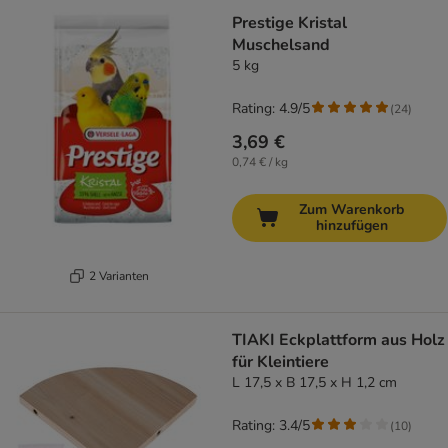
Prestige Kristal
Muschelsand
5 kg
Rating: 4.9/5
(
24
)
3,69 €
0,74 € / kg
Zum Warenkorb
hinzufügen
2 Varianten
TIAKI Eckplattform aus Holz
für Kleintiere
L 17,5 x B 17,5 x H 1,2 cm
Rating: 3.4/5
(
10
)