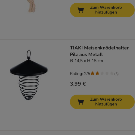
Zum Warenkorb
hinzufügen
TIAKI Meisenknödelhalter
Pilz aus Metall
Ø 14,5 x H 15 cm
Rating: 2/5
(
5
)
3,99 €
Zum Warenkorb
hinzufügen