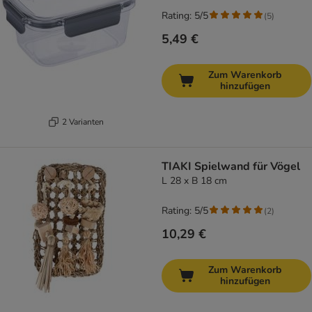
Rating: 5/5
(
5
)
5,49 €
Zum Warenkorb
hinzufügen
2 Varianten
TIAKI Spielwand für Vögel
L 28 x B 18 cm
Rating: 5/5
(
2
)
10,29 €
Zum Warenkorb
hinzufügen