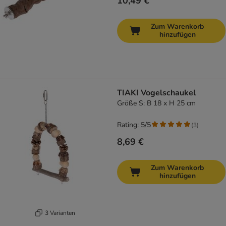
10,49 €
Zum Warenkorb
hinzufügen
TIAKI Vogelschaukel
Größe S: B 18 x H 25 cm
Rating: 5/5
(
3
)
8,69 €
Zum Warenkorb
hinzufügen
3 Varianten