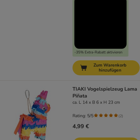
-35% Extra-Rabatt aktivieren
Zum Warenkorb
hinzufügen
TIAKI Vogelspielzeug Lama
Piñata
ca. L 14 x B 6 x H 23 cm
Rating: 5/5
(
2
)
4,99 €