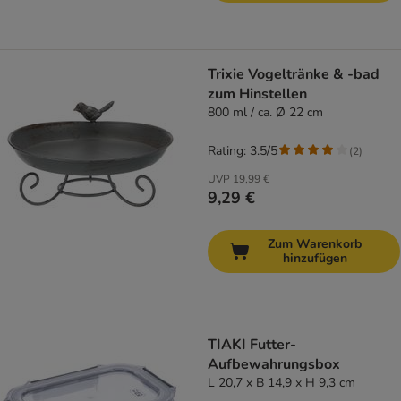
Trixie Vogeltränke & -bad
zum Hinstellen
800 ml / ca. Ø 22 cm
Rating: 3.5/5
(
2
)
UVP
19,99 €
9,29 €
Zum Warenkorb
hinzufügen
TIAKI Futter-
Aufbewahrungsbox
L 20,7 x B 14,9 x H 9,3 cm