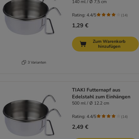
140 ml / Ø 7,5 cm
Rating: 4.4/5
(
14
)
1,29 €
Zum Warenkorb
hinzufügen
3 Varianten
TIAKI Futternapf aus
Edelstahl zum Einhängen
500 ml / Ø 12.2 cm
Rating: 4.4/5
(
14
)
2,49 €