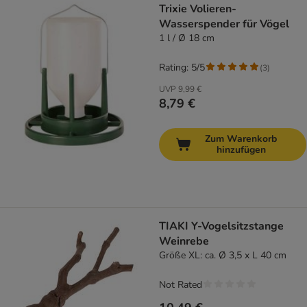
Trixie Volieren-
Wasserspender für Vögel
1 l / Ø 18 cm
Rating: 5/5
(
3
)
UVP
9,99 €
8,79 €
Zum Warenkorb
hinzufügen
TIAKI Y-Vogelsitzstange
Weinrebe
Größe XL: ca. Ø 3,5 x L 40 cm
Not Rated