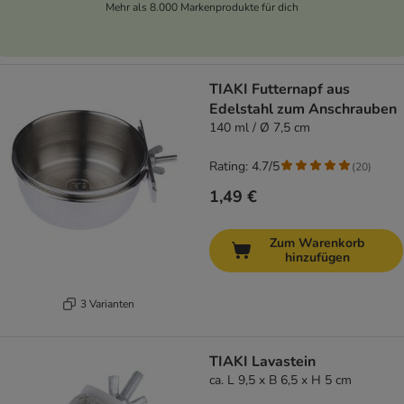
Mehr als 8.000 Markenprodukte für dich
TIAKI Futternapf aus
Edelstahl zum Anschrauben
140 ml / Ø 7,5 cm
Rating: 4.7/5
(
20
)
1,49 €
Zum Warenkorb
hinzufügen
3 Varianten
TIAKI Lavastein
ca. L 9,5 x B 6,5 x H 5 cm