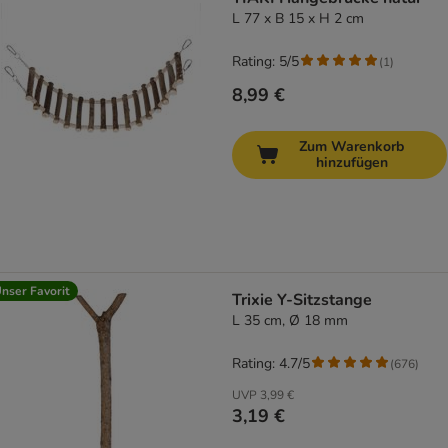
L 77 x B 15 x H 2 cm
Rating: 5/5
(
1
)
8,99 €
Zum Warenkorb
hinzufügen
nser Favorit
Trixie Y-Sitzstange
L 35 cm, Ø 18 mm
Rating: 4.7/5
(
676
)
UVP
3,99 €
3,19 €