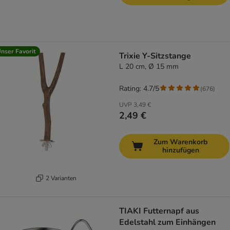
nser Favorit
Trixie Y-Sitzstange
L 20 cm, Ø 15 mm
Rating: 4.7/5
(
676
)
UVP
3,49 €
2,49 €
Zum Warenkorb
hinzufügen
2 Varianten
TIAKI Futternapf aus
Edelstahl zum Einhängen