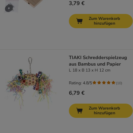
3,79 €
Zum Warenkorb
hinzufügen
TIAKI Schredderspielzeug
aus Bambus und Papier
L 18 x B 13 x H 12 cm
Rating: 4.8/5
(
10
)
6,79 €
Zum Warenkorb
hinzufügen