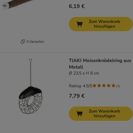
6,19 €
Zum Warenkorb
hinzufügen
3 Varianten
TIAKI Meisenknödelring aus
Metall
Ø 23,5 x H 8 cm
Rating: 4.5/5
(
4
)
7,79 €
Zum Warenkorb
hinzufügen