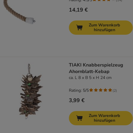
14,19 €
Zum Warenkorb
hinzufügen
TIAKI Knabberspielzeug
Ahornblatt-Kebap
ca. L 8 x B 5 x H 24 cm
Rating: 5/5
(
2
)
3,99 €
Zum Warenkorb
hinzufügen