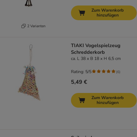
Zum Warenkorb
hinzufügen
2 Varianten
TIAKI Vogelspielzeug
Schredderkorb
ca. L 38 x B 18 x H 6,5 cm
Rating: 5/5
(
6
)
5,49 €
Zum Warenkorb
hinzufügen