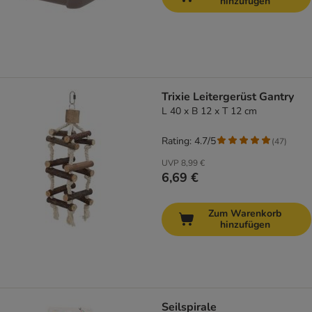
hinzufügen
Trixie Leitergerüst Gantry
L 40 x B 12 x T 12 cm
Rating: 4.7/5
(
47
)
UVP
8,99 €
6,69 €
Zum Warenkorb
hinzufügen
Seilspirale