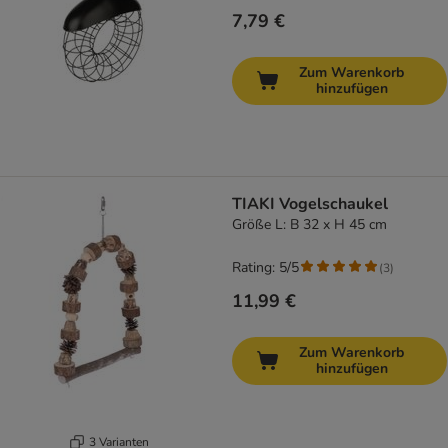
7,79 €
Zum Warenkorb
hinzufügen
TIAKI Vogelschaukel
Größe L: B 32 x H 45 cm
Rating: 5/5
(
3
)
11,99 €
Zum Warenkorb
hinzufügen
3 Varianten