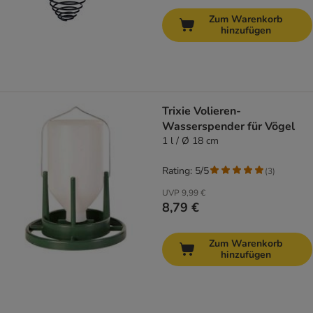
Zum Warenkorb
hinzufügen
Trixie Volieren-
Wasserspender für Vögel
1 l / Ø 18 cm
Rating: 5/5
(
3
)
UVP
9,99 €
8,79 €
Zum Warenkorb
hinzufügen