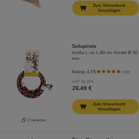
Zum Warenkorb
hinzufügen
Seilspirale
Größe L: ca. L 80 cm, Kordel Ø 30
mm
Rating: 4.7/5
(
359
)
UVP
30,29 €
26,49 €
Zum Warenkorb
hinzufügen
2 Varianten