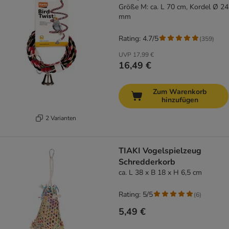
Größe M: ca. L 70 cm, Kordel Ø 24
mm
Rating: 4.7/5
(
359
)
UVP
17,99 €
16,49 €
Zum Warenkorb
hinzufügen
2 Varianten
TIAKI Vogelspielzeug
Schredderkorb
ca. L 38 x B 18 x H 6,5 cm
Rating: 5/5
(
6
)
5,49 €