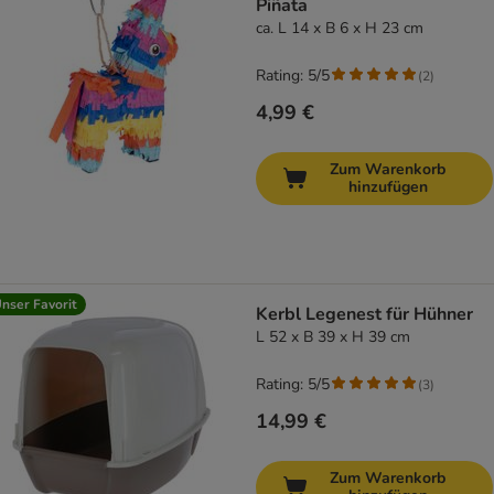
Piñata
ca. L 14 x B 6 x H 23 cm
Rating: 5/5
(
2
)
4,99 €
Zum Warenkorb
hinzufügen
nser Favorit
Kerbl Legenest für Hühner
L 52 x B 39 x H 39 cm
Rating: 5/5
(
3
)
14,99 €
Zum Warenkorb