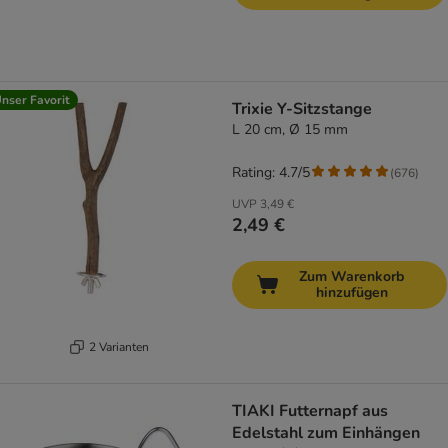
nser Favorit
Trixie Y-Sitzstange
L 20 cm, Ø 15 mm
Rating: 4.7/5
(
676
)
UVP
3,49 €
2,49 €
Zum Warenkorb
hinzufügen
2 Varianten
TIAKI Futternapf aus
Edelstahl zum Einhängen