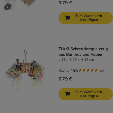
3,79 €
Zum Warenkorb
hinzufügen
TIAKI Schredderspielzeug
aus Bambus und Papier
L 18 x B 13 x H 12 cm
Rating: 4.8/5
(
10
)
6,79 €
Zum Warenkorb
hinzufügen