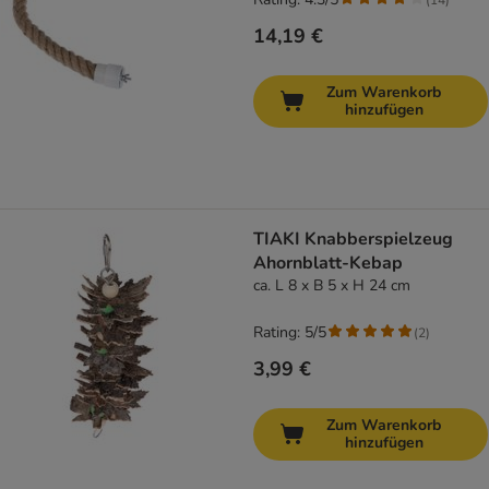
14,19 €
Zum Warenkorb
hinzufügen
TIAKI Knabberspielzeug
Ahornblatt-Kebap
ca. L 8 x B 5 x H 24 cm
Rating: 5/5
(
2
)
3,99 €
Zum Warenkorb
hinzufügen