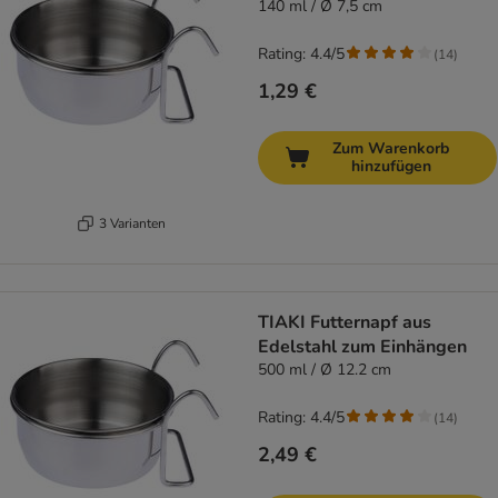
140 ml / Ø 7,5 cm
Rating: 4.4/5
(
14
)
1,29 €
Zum Warenkorb
hinzufügen
3 Varianten
TIAKI Futternapf aus
Edelstahl zum Einhängen
500 ml / Ø 12.2 cm
Rating: 4.4/5
(
14
)
2,49 €