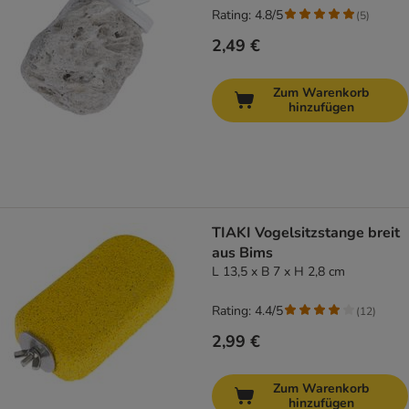
Rating: 4.8/5
(
5
)
2,49 €
Zum Warenkorb
hinzufügen
TIAKI Vogelsitzstange breit
aus Bims
L 13,5 x B 7 x H 2,8 cm
Rating: 4.4/5
(
12
)
2,99 €
Zum Warenkorb
hinzufügen