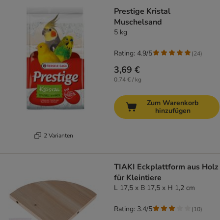
Prestige Kristal
Muschelsand
5 kg
Rating: 4.9/5
(
24
)
3,69 €
0,74 € / kg
Zum Warenkorb
hinzufügen
2 Varianten
TIAKI Eckplattform aus Holz
für Kleintiere
L 17,5 x B 17,5 x H 1,2 cm
Rating: 3.4/5
(
10
)