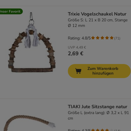
nser Favorit
Trixie Vogelschaukel Natur
Größe S: L 21 x B 20 cm, Stange
Ø 12 mm
Rating: 4.8/5
(
71
)
UVP
4,49 €
2,69 €
Zum Warenkorb
hinzufügen
TIAKI Jute Sitzstange natur
Größe L (extra lang): Ø 3,2 x L 91
cm
Rating: 4.3/5
(
14
)