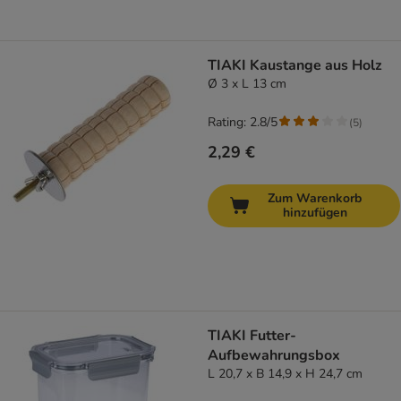
TIAKI Kaustange aus Holz
Ø 3 x L 13 cm
Rating: 2.8/5
(
5
)
2,29 €
Zum Warenkorb
hinzufügen
TIAKI Futter-
Aufbewahrungsbox
L 20,7 x B 14,9 x H 24,7 cm