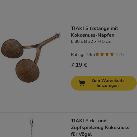
TIAKI Sitzstange mit
Kokosnuss-Näpfen
L 30 x B 22 x H 5 cm
Rating: 4.3/5
(
3
)
7,19 €
Zum Warenkorb
hinzufügen
TIAKI Pick- und
Zupfspielzeug Kokosnuss
für Vögel