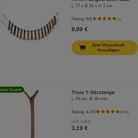
L 77 x B 15 x H 2 cm
Rating: 5/5
(
1
)
8,99 €
Zum Warenkorb
hinzufügen
nser Favorit
Trixie Y-Sitzstange
L 35 cm, Ø 18 mm
Rating: 4.7/5
(
676
)
UVP
3,99 €
3,19 €