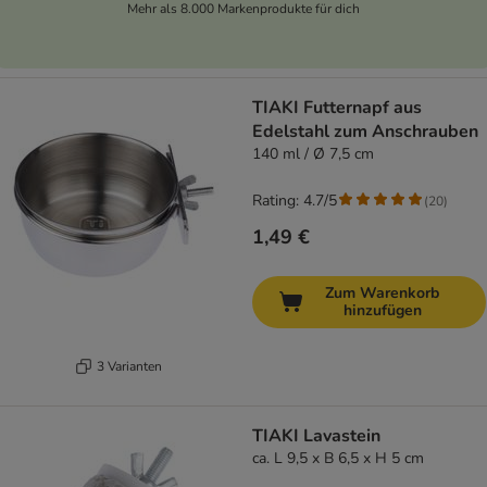
Mehr als 8.000 Markenprodukte für dich
TIAKI Futternapf aus
Edelstahl zum Anschrauben
140 ml / Ø 7,5 cm
Rating: 4.7/5
(
20
)
1,49 €
Zum Warenkorb
hinzufügen
3 Varianten
TIAKI Lavastein
ca. L 9,5 x B 6,5 x H 5 cm