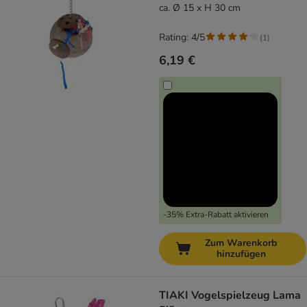
ca. Ø 15 x H 30 cm
Rating: 4/5
(
1
)
6,19 €
-35% Extra-Rabatt aktivieren
Zum Warenkorb
hinzufügen
TIAKI Vogelspielzeug Lama