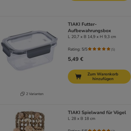
TIAKI Futter-
Aufbewahrungsbox
L 20,7 x B 14,9 x H 9,3 cm
Rating: 5/5
(
5
)
5,49 €
Zum Warenkorb
hinzufügen
2 Varianten
TIAKI Spielwand für Vögel
L 28 x B 18 cm