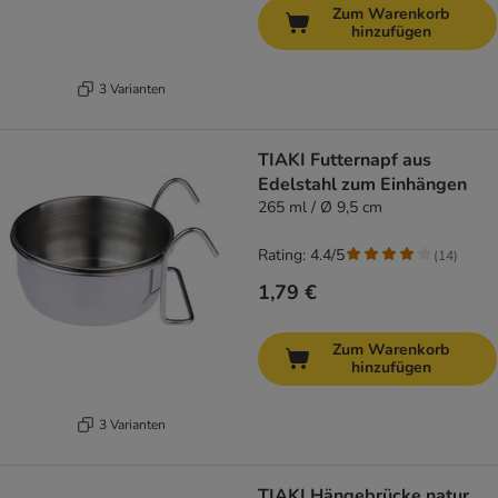
Zum Warenkorb
hinzufügen
3 Varianten
TIAKI Futternapf aus
Edelstahl zum Einhängen
265 ml / Ø 9,5 cm
Rating: 4.4/5
(
14
)
1,79 €
Zum Warenkorb
hinzufügen
3 Varianten
TIAKI Hängebrücke natur