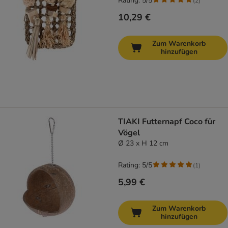
Rating: 5/5
(
2
)
10,29 €
Zum Warenkorb
hinzufügen
TIAKI Futternapf Coco für
Vögel
Ø 23 x H 12 cm
Rating: 5/5
(
1
)
5,99 €
Zum Warenkorb
hinzufügen