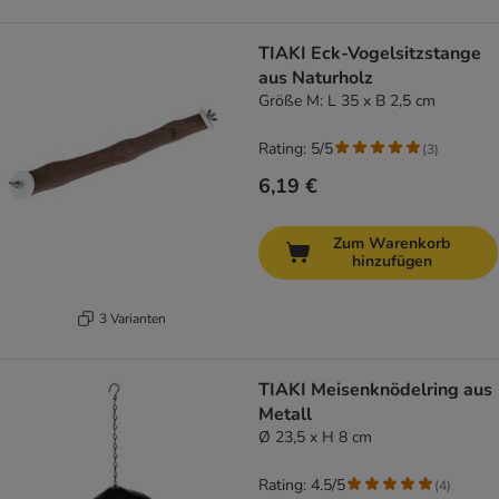
TIAKI Eck-Vogelsitzstange
aus Naturholz
Größe M: L 35 x B 2,5 cm
Rating: 5/5
(
3
)
6,19 €
Zum Warenkorb
hinzufügen
3 Varianten
TIAKI Meisenknödelring aus
Metall
Ø 23,5 x H 8 cm
Rating: 4.5/5
(
4
)