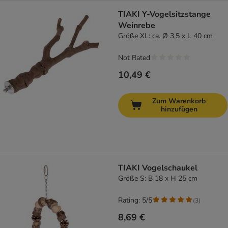
TIAKI Y-Vogelsitzstange
Weinrebe
Größe XL: ca. Ø 3,5 x L 40 cm
Not Rated
10,49 €
Zum Warenkorb
hinzufügen
TIAKI Vogelschaukel
Größe S: B 18 x H 25 cm
Rating: 5/5
(
3
)
8,69 €