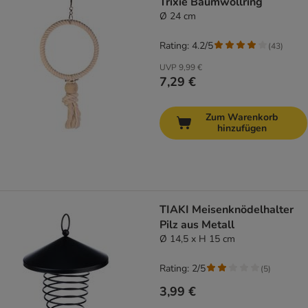
Trixie Baumwollring
Ø 24 cm
Rating: 4.2/5
(
43
)
UVP
9,99 €
7,29 €
Zum Warenkorb
hinzufügen
TIAKI Meisenknödelhalter
Pilz aus Metall
Ø 14,5 x H 15 cm
Rating: 2/5
(
5
)
3,99 €