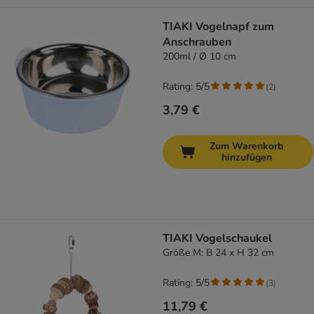
TIAKI Vogelnapf zum
Anschrauben
200ml / Ø 10 cm
Rating: 5/5
(
2
)
3,79 €
Zum Warenkorb
hinzufügen
TIAKI Vogelschaukel
Größe M: B 24 x H 32 cm
Rating: 5/5
(
3
)
11,79 €