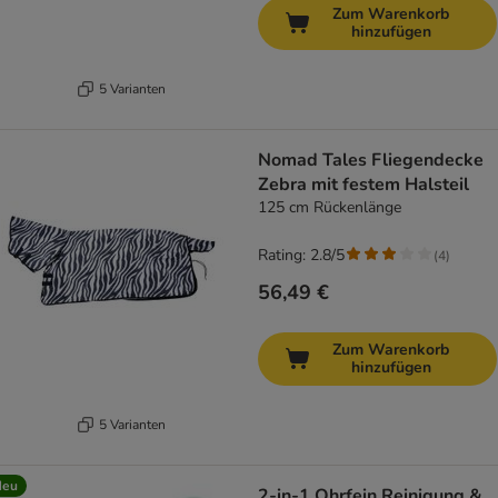
Zum Warenkorb
hinzufügen
5 Varianten
Nomad Tales Fliegendecke
Zebra mit festem Halsteil
125 cm Rückenlänge
Rating: 2.8/5
(
4
)
56,49 €
Zum Warenkorb
hinzufügen
5 Varianten
Neu
2-in-1 Ohrfein Reinigung &