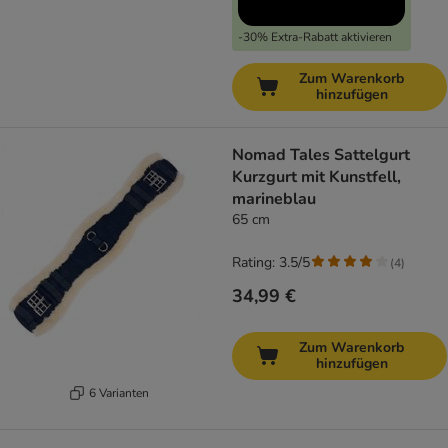
-30% Extra-Rabatt aktivieren
Zum Warenkorb
hinzufügen
Nomad Tales Sattelgurt
Kurzgurt mit Kunstfell,
marineblau
65 cm
Rating: 3.5/5
(
4
)
34,99 €
Zum Warenkorb
hinzufügen
6 Varianten