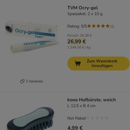
TVM Ocry-gel
Sparpaket: 2 x 10 g
Rating: 5/5
(
1
)
Einzeln
28,38 €
26,99 €
1.349,50 € / kg
Zum Warenkorb
hinzufügen
2 Varianten
kooa Hufbürste, weich
L 12,5 x B 4 cm
Not Rated
4,99 €