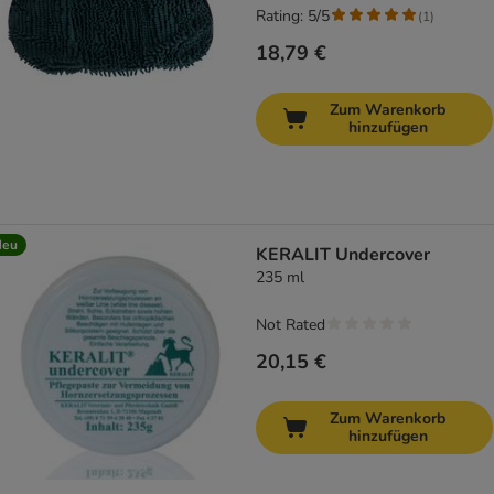
Rating: 5/5
(
1
)
18,79 €
Zum Warenkorb
hinzufügen
Neu
KERALIT Undercover
235 ml
Not Rated
20,15 €
Zum Warenkorb
hinzufügen