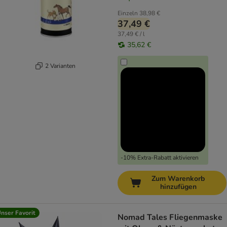
Einzeln
38,98 €
37,49 €
37,49 € / l
35,62 €
2 Varianten
-10% Extra-Rabatt aktivieren
Zum Warenkorb
hinzufügen
nser Favorit
Nomad Tales Fliegenmaske