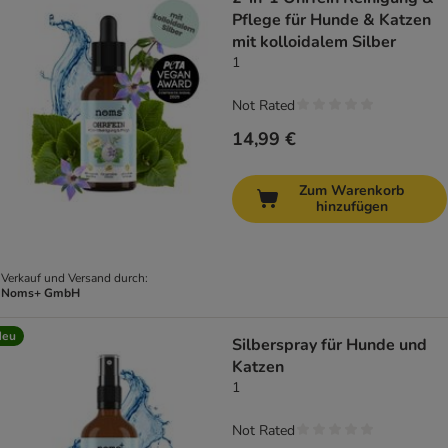
Pflege für Hunde & Katzen
mit kolloidalem Silber
1
Not Rated
14,99 €
Zum Warenkorb
hinzufügen
Verkauf und Versand durch:
Noms+ GmbH
Neu
Silberspray für Hunde und
Katzen
1
Not Rated