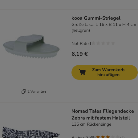
kooa Gummi-Striegel
Größe L: ca. L 16 x B 11 x H 4 cm
(hellgrün)
Not Rated
6,19 €
Zum Warenkorb
hinzufügen
2 Varianten
Nomad Tales Fliegendecke
Zebra mit festem Halsteil
135 cm Rückenlänge
Rating: 2.8/5
(
4
)