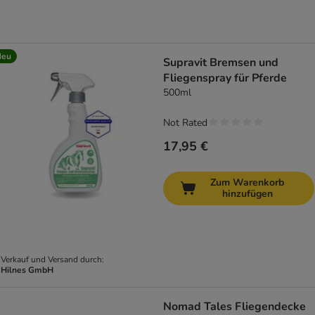
Neu
Supravit Bremsen und
Fliegenspray für Pferde
500ml
Not Rated
17,95 €
Zum Warenkorb
hinzufügen
Verkauf und Versand durch:
Hilnes GmbH
Nomad Tales Fliegendecke