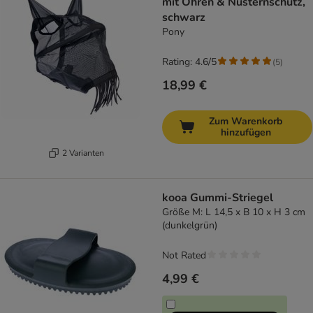
mit Ohren & Nüsternschutz,
schwarz
Pony
Rating: 4.6/5
(
5
)
18,99 €
Zum Warenkorb
hinzufügen
2 Varianten
kooa Gummi-Striegel
Größe M: L 14,5 x B 10 x H 3 cm
(dunkelgrün)
Not Rated
4,99 €