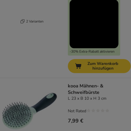
2 Varianten
-30% Extra-Rabatt aktivieren
Zum Warenkorb
hinzufügen
kooa Mähnen- &
Schweifbürste
L 23 x B 10 x H 3 cm
Not Rated
7,99 €