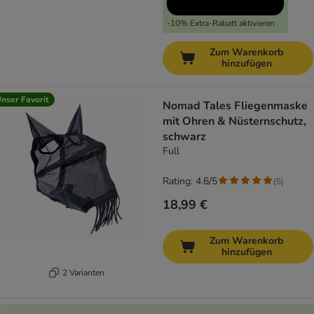
-10% Extra-Rabatt aktivieren
Zum Warenkorb
hinzufügen
nser Favorit
Nomad Tales Fliegenmaske
mit Ohren & Nüsternschutz,
schwarz
Full
Rating: 4.6/5
(
5
)
18,99 €
Zum Warenkorb
hinzufügen
2 Varianten