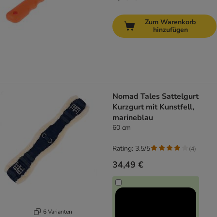
Zum Warenkorb
hinzufügen
Nomad Tales Sattelgurt
Kurzgurt mit Kunstfell,
marineblau
60 cm
Rating: 3.5/5
(
4
)
34,49 €
6 Varianten