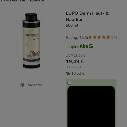
1 - 48 von 246 Produkte
product items have been changed
LUPO Derm Haut- &
Haarkur
500 ml
Rating: 4.5/5
(
191
)
UVP
28,99 €
19,49 €
38,98 € / l
18,52 €
2 Varianten