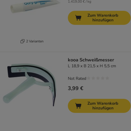
1.419,00 € / kg
Zum Warenkorb
hinzufügen
2 Varianten
kooa Schweißmesser
L 18,9 x B 21,5 x H 5,5 cm
Not Rated
3,99 €
Zum Warenkorb
hinzufügen