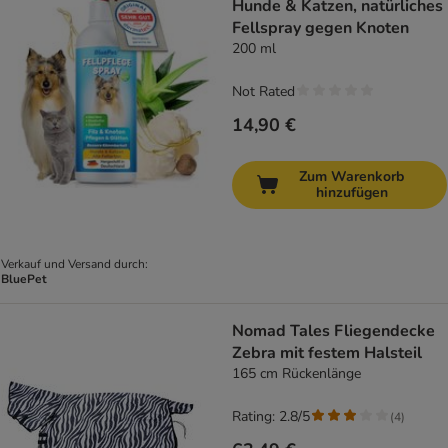
Hunde & Katzen, natürliches
Fellspray gegen Knoten
200 ml
Not Rated
14,90 €
Zum Warenkorb
hinzufügen
Verkauf und Versand durch:
BluePet
Nomad Tales Fliegendecke
Zebra mit festem Halsteil
165 cm Rückenlänge
Rating: 2.8/5
(
4
)