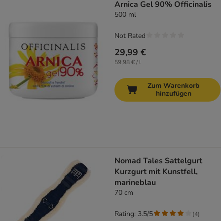
Arnica Gel 90% Officinalis
500 ml
Not Rated
29,99 €
59,98 € / l
Zum Warenkorb
hinzufügen
Nomad Tales Sattelgurt
Kurzgurt mit Kunstfell,
marineblau
70 cm
Rating: 3.5/5
(
4
)