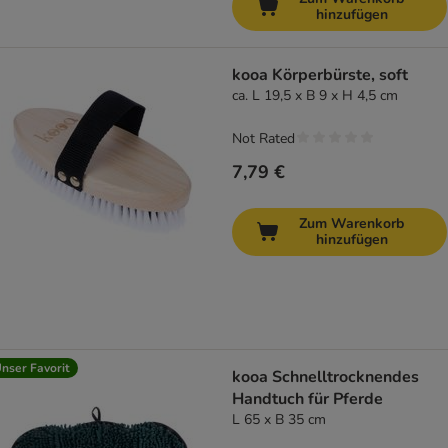
hinzufügen
kooa Körperbürste, soft
ca. L 19,5 x B 9 x H 4,5 cm
Not Rated
7,79 €
Zum Warenkorb
hinzufügen
nser Favorit
kooa Schnelltrocknendes
Handtuch für Pferde
L 65 x B 35 cm