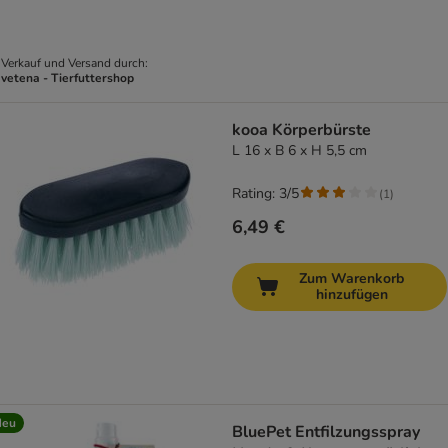
Verkauf und Versand durch:
vetena - Tierfuttershop
kooa Körperbürste
L 16 x B 6 x H 5,5 cm
Rating: 3/5
(
1
)
6,49 €
Zum Warenkorb
hinzufügen
Neu
BluePet Entfilzungsspray