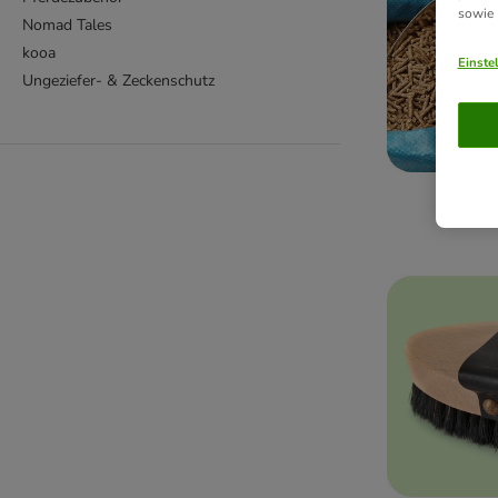
sowie
Nomad Tales
kooa
Einste
Ungeziefer- & Zeckenschutz
Pfer