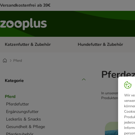
Versandkostenfrei ab 39€
Katzenfutter & Zubehör
Hundefutter & Zubehör
Kategorie-Menü öffnen: Katzenf
Pferd
Pferde
Kategorie
In unserem Pferde S
Wir ve
Pferd
Produkten. Der zoopl
verwen
Pferdefutter
können
Ergänzungsfutter
Cookie
Produk
Leckerlis & Snacks
jederz
Gesundheit & Pflege
Inform
person
Pferdezubehör