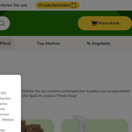
tieren Sie uns
Wiederbestellen
Warenkorb
Pferd
Top-Marken
% Angebote
: Fisch
tegorie-Menü öffnen: Vogel
Kategorie-Menü öffnen: Pferd
Kategorie-Menü öffnen: T
rlis und Snacks: Wählen Sie aus unserem umfangreichen Angebot aus ausgewählten
 Wir
erdeleckerlis
. Viel Spaß im zooplus Pferde Shop!
nkaufen
ecke-
ante
können
. Weitere
ter