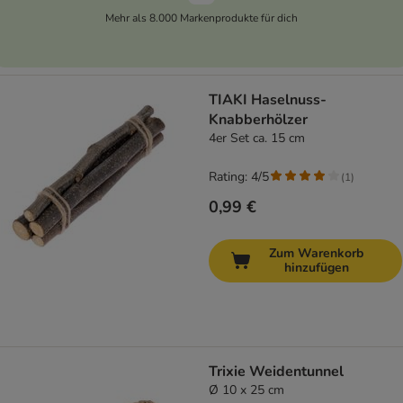
Mehr als 8.000 Markenprodukte für dich
TIAKI Haselnuss-
Knabberhölzer
4er Set ca. 15 cm
Rating: 4/5
(
1
)
0,99 €
Zum Warenkorb
hinzufügen
Trixie Weidentunnel
Ø 10 x 25 cm