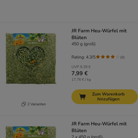
JR Farm Heu-Würfel mit
Blüten
450 g (groß)
Rating: 4.3/5
(
8
)
UVP
9,39 €
7,99 €
17,76 € / kg
Zum Warenkorb
hinzufügen
2 Varianten
JR Farm Heu-Würfel mit
Blüten
2 x 450 g (groß)