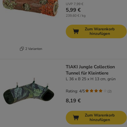
UVP
7,99 €
5,99 €
239,60 € / kg
Zum Warenkorb
hinzufügen
2 Varianten
TIAKI Jungle Collection
Tunnel für Kleintiere
L 36 x B 25 x H 13 cm, grün
Rating: 4/5
(
2
)
8,19 €
Zum Warenkorb
hinzufügen