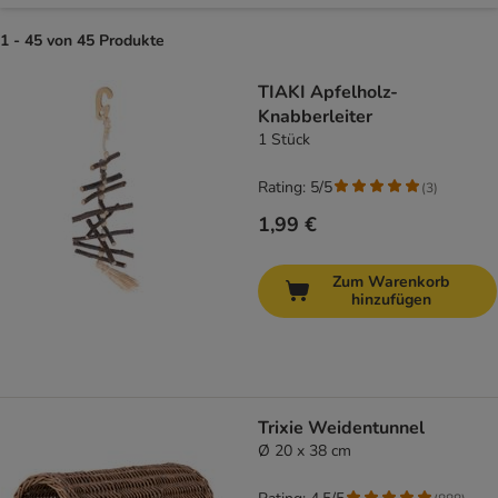
1 - 45 von 45 Produkte
product items have been changed
TIAKI Apfelholz-
Knabberleiter
1 Stück
Rating: 5/5
(
3
)
1,99 €
Zum Warenkorb
hinzufügen
Trixie Weidentunnel
Ø 20 x 38 cm