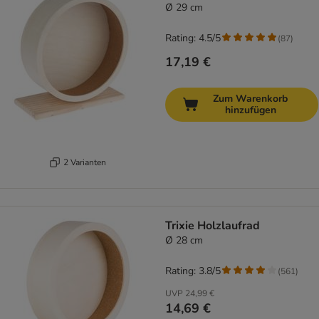
Ø 29 cm
Rating: 4.5/5
(
87
)
17,19 €
Zum Warenkorb
hinzufügen
2 Varianten
Trixie Holzlaufrad
Ø 28 cm
Rating: 3.8/5
(
561
)
UVP
24,99 €
14,69 €