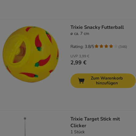
Trixie Snacky Futterball
ø ca. 7 cm
Rating: 3.8/5
(
346
)
UVP
3,99 €
2,99 €
Zum Warenkorb
hinzufügen
Trixie Target Stick mit
Clicker
1 Stück