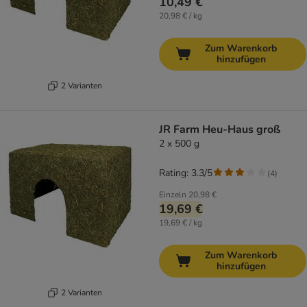
10,49 €
20,98 € / kg
Zum Warenkorb
hinzufügen
2 Varianten
JR Farm Heu-Haus groß
2 x 500 g
Rating: 3.3/5
(
4
)
Einzeln
20,98 €
19,69 €
19,69 € / kg
Zum Warenkorb
hinzufügen
2 Varianten