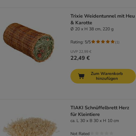
Trixie Weidentunnel mit Heu
& Karotte
Ø 20 x H 38 cm, 220 g
Rating: 5/5
(
1
)
UVP
22,99 €
22,49 €
Zum Warenkorb
hinzufügen
TIAKI Schnüffelbrett Herz
für Kleintiere
ca. L 30 x B 30 x H 10 cm
Not Rated