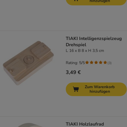
hinzufügen
TIAKI Intelligenzspielzeug
Drehspiel
L 16 x B 8 x H 3,5 cm
Rating: 5/5
(
3
)
3,49 €
Zum Warenkorb
hinzufügen
TIAKI Holzlaufrad