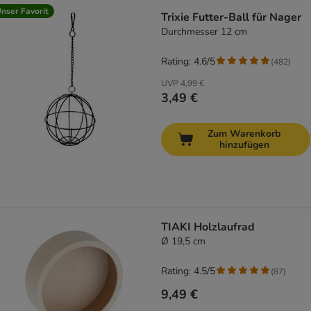
nser Favorit
Trixie Futter-Ball für Nager
Durchmesser 12 cm
Rating: 4.6/5
(
482
)
UVP
4,99 €
3,49 €
Zum Warenkorb
hinzufügen
TIAKI Holzlaufrad
Ø 19,5 cm
Rating: 4.5/5
(
87
)
9,49 €