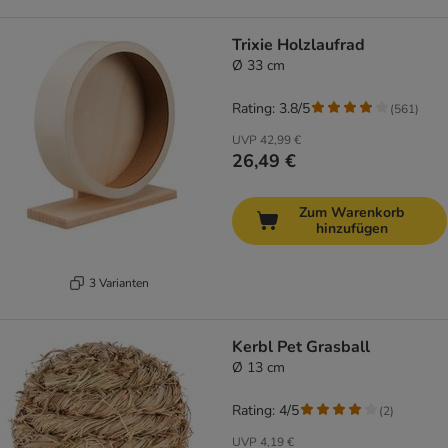
Trixie Holzlaufrad
Ø 33 cm
Rating: 3.8/5
(
561
)
UVP
42,99 €
26,49 €
Zum Warenkorb
hinzufügen
3 Varianten
Kerbl Pet Grasball
Ø 13 cm
Rating: 4/5
(
2
)
UVP
4,19 €