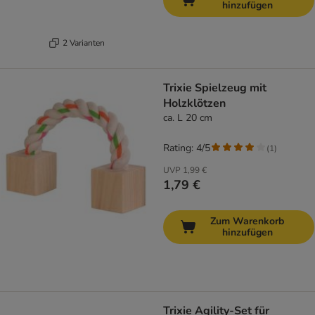
hinzufügen
2 Varianten
Trixie Spielzeug mit
Holzklötzen
ca. L 20 cm
Rating: 4/5
(
1
)
UVP
1,99 €
1,79 €
Zum Warenkorb
hinzufügen
Trixie Agility-Set für