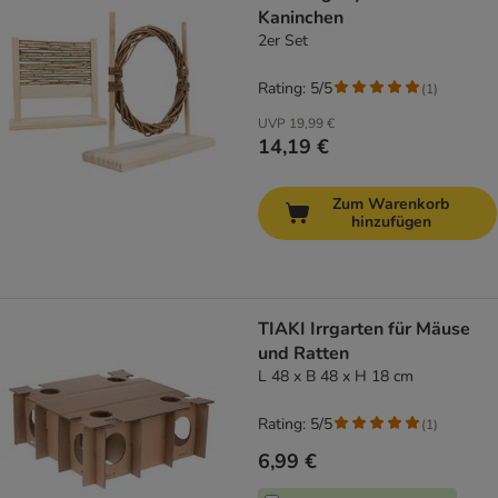
Kaninchen
2er Set
Rating: 5/5
(
1
)
UVP
19,99 €
14,19 €
Zum Warenkorb
hinzufügen
TIAKI Irrgarten für Mäuse
und Ratten
L 48 x B 48 x H 18 cm
Rating: 5/5
(
1
)
6,99 €