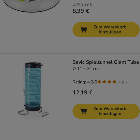
UVP
9,99 €
8,99 €
Zum Warenkorb
hinzufügen
Savic Spieltunnel Giant Tube
Ø 11 x 31 cm
Rating: 4.2/5
(
57
)
12,19 €
Zum Warenkorb
hinzufügen