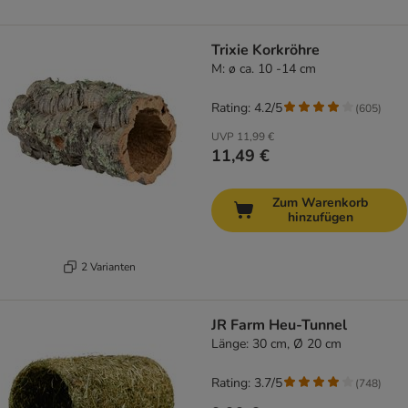
Trixie Korkröhre
M: ø ca. 10 -14 cm
Rating: 4.2/5
(
605
)
UVP
11,99 €
11,49 €
Zum Warenkorb
hinzufügen
2 Varianten
JR Farm Heu-Tunnel
Länge: 30 cm, Ø 20 cm
Rating: 3.7/5
(
748
)