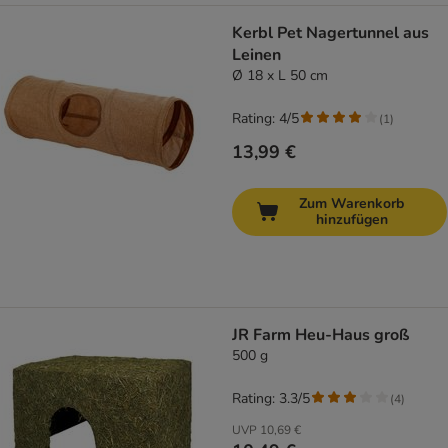
Kerbl Pet Nagertunnel aus
Leinen
Ø 18 x L 50 cm
Rating: 4/5
(
1
)
13,99 €
Zum Warenkorb
hinzufügen
JR Farm Heu-Haus groß
500 g
Rating: 3.3/5
(
4
)
UVP
10,69 €