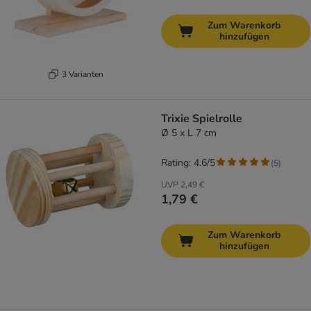
Zum Warenkorb
hinzufügen
3 Varianten
Trixie Spielrolle
Ø 5 x L 7 cm
Rating: 4.6/5
(
5
)
UVP
2,49 €
1,79 €
Zum Warenkorb
hinzufügen