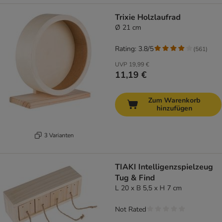
Trixie Holzlaufrad
Ø 21 cm
Rating: 3.8/5
(
561
)
UVP
19,99 €
11,19 €
Zum Warenkorb
hinzufügen
3 Varianten
TIAKI Intelligenzspielzeug
Tug & Find
L 20 x B 5,5 x H 7 cm
Not Rated