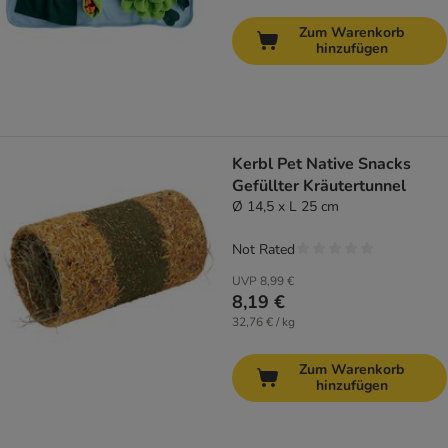
Zum Warenkorb
hinzufügen
Kerbl Pet Native Snacks
Gefüllter Kräutertunnel
Ø 14,5 x L 25 cm
Not Rated
UVP
8,99 €
8,19 €
32,76 € / kg
Zum Warenkorb
hinzufügen