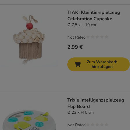
TIAKI Kleintierspielzeug
Celebration Cupcake
Ø 7,5 x L 10 cm
Not Rated
2,99 €
Zum Warenkorb
hinzufügen
Trixie Intelligenzspielzeug
Flip Board
Ø 23 x H 5 cm
Not Rated