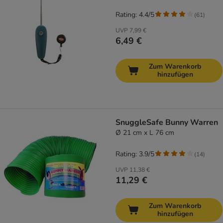
Rating: 4.4/5
(
61
)
UVP
7,99 €
6,49 €
Zum Warenkorb
hinzufügen
SnuggleSafe Bunny Warren
Ø 21 cm x L 76 cm
Rating: 3.9/5
(
14
)
UVP
11,38 €
11,29 €
Zum Warenkorb
hinzufügen