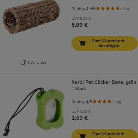
Rating: 4.5/5
(
888
)
UVP
6,99 €
5,99 €
Zum Warenkorb
hinzufügen
2 Varianten
Kerbl Pet Clicker Bone, grün
1 Stück
Rating: 4/5
(
4
)
UVP
3,29 €
1,69 €
Zum Warenkorb