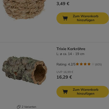
3,49 €
Zum Warenkorb
hinzufügen
Trixie Korkröhre
L: ø ca. 14 - 19 cm
Rating: 4.2/5
(
605
)
UVP
16,99 €
16,29 €
Zum Warenkorb
hinzufügen
2 Varianten