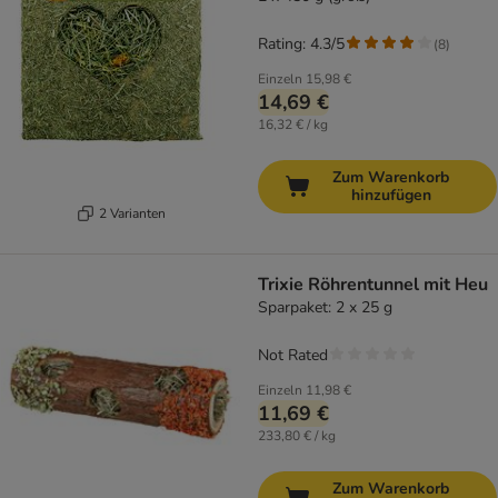
Rating: 4.3/5
(
8
)
Einzeln
15,98 €
14,69 €
16,32 € / kg
Zum Warenkorb
hinzufügen
2 Varianten
Trixie Röhrentunnel mit Heu
Sparpaket: 2 x 25 g
Not Rated
Einzeln
11,98 €
11,69 €
233,80 € / kg
Zum Warenkorb