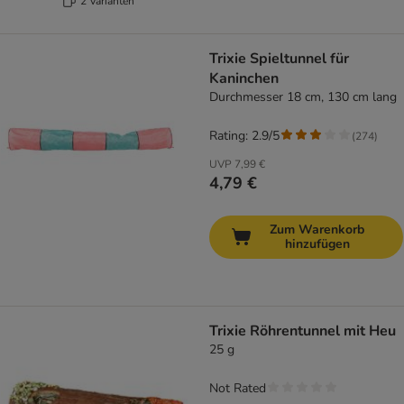
2 Varianten
Trixie Spieltunnel für
Kaninchen
Durchmesser 18 cm, 130 cm lang
Rating: 2.9/5
(
274
)
UVP
7,99 €
4,79 €
Zum Warenkorb
hinzufügen
Trixie Röhrentunnel mit Heu
25 g
Not Rated