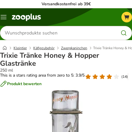
Versandkostenfrei ab 39€
Menü
Produkte
suchen
Kleintier
Käfigzubehör
Zwergkaninchen
Trixie Tränke Honey & H
Trixie Tränke Honey & Hopper
Glastränke
250 ml
This is a stars rating area from zero to 5: 3.9/5
(
14
)
Produkt bewerten