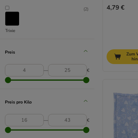
4,79 €
(
2
)
Trixie
Preis
Zum 
hi
―
€
Preis pro Kilo
―
€