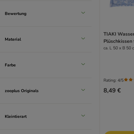
Bewertung
TIAKI Wasser
Material
Plüschkissen 
ca. L 50 x B 50 
Farbe
Rating: 4/5
8,49 €
zooplus Originals
Kleintierart