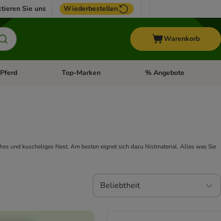
tieren Sie uns
Wiederbestellen
Warenkorb
Pferd
Top-Marken
% Angebote
: Fisch
tegorie-Menü öffnen: Vogel
Kategorie-Menü öffnen: Pferd
Kategorie-Menü öffnen: T
s und kuscheliges Nest. Am besten eignet sich dazu Nistmaterial. Alles was Sie
Beliebtheit