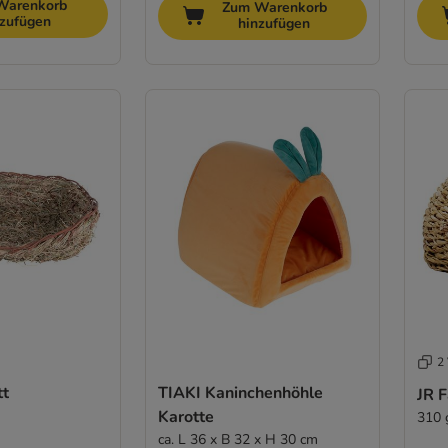
Warenkorb
Zum Warenkorb
nzufügen
hinzufügen
2 
tt
TIAKI Kaninchenhöhle
JR 
Karotte
310 g
ca. L 36 x B 32 x H 30 cm