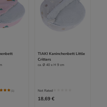
henbett
TIAKI Kaninchenbett Little
Critters
cm
ca. Ø 40 x H 9 cm
Not Rated
(
1
)
18,69 €