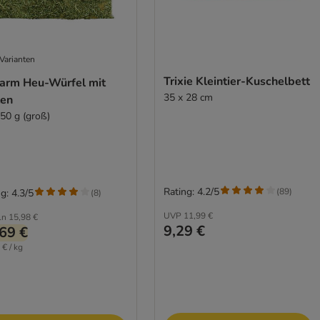
Varianten
Trixie Kleintier-Kuschelbett
Farm Heu-Würfel mit
35 x 28 cm
ten
450 g (groß)
Rating: 4.2/5
(
89
)
g: 4.3/5
(
8
)
UVP
11,99 €
ln
15,98 €
9,29 €
69 €
 € / kg