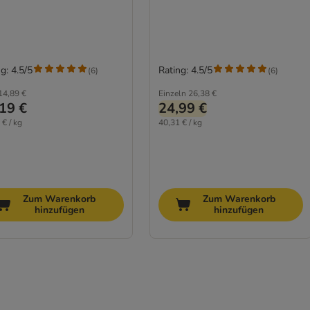
g: 4.5/5
Rating: 4.5/5
(
6
)
(
6
)
14,89 €
Einzeln
26,38 €
19 €
24,99 €
 € / kg
40,31 € / kg
Zum Warenkorb
Zum Warenkorb
hinzufügen
hinzufügen