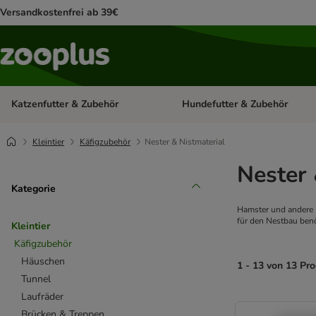
Versandkostenfrei ab 39€
Katzenfutter & Zubehör
Hundefutter & Zubehör
Kategorie-Menü öffnen: Katzenf
Kleintier
Käfigzubehör
Nester & Nistmaterial
Nester 
Kategorie
Hamster und andere 
für den Nestbau benö
Kleintier
Käfigzubehör
Häuschen
1 - 13 von 13 Pr
Tunnel
Laufräder
product items ha
Brücken & Treppen