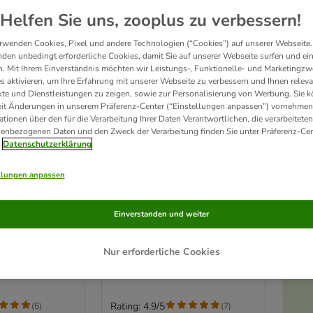
Helfen Sie uns, zooplus zu verbessern!
rwenden Cookies, Pixel und andere Technologien (“Cookies”) auf unserer Webseite.
den unbedingt erforderliche Cookies, damit Sie auf unserer Webseite surfen und ei
. Mit Ihrem Einverständnis möchten wir Leistungs-, Funktionelle- und Marketingzw
s aktivieren, um Ihre Erfahrung mit unserer Webseite zu verbessern und Ihnen relev
te und Dienstleistungen zu zeigen, sowie zur Personalisierung von Werbung. Sie 
eit Änderungen in unserem Präferenz-Center (“Einstellungen anpassen”) vornehmen
ationen über den für die Verarbeitung Ihrer Daten Verantwortlichen, die verarbeiteten
enbezogenen Daten und den Zweck der Verarbeitung finden Sie unter Präferenz-Cen
Datenschutzerklärung
llungen anpassen
lmatte für
TIAKI Raschelsack
Ø 20 x H 31 cm
Einverstanden und weiter
cm
Nur erforderliche Cookies
Rating: 4.9/5
(
5
)
(
7
)