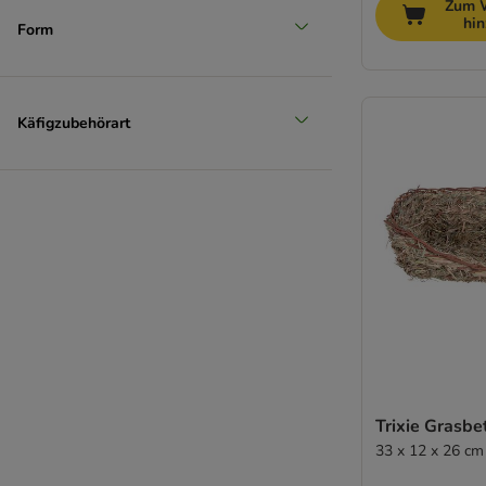
Zum 
hi
Form
Käfigzubehörart
Trixie Grasbe
33 x 12 x 26 cm