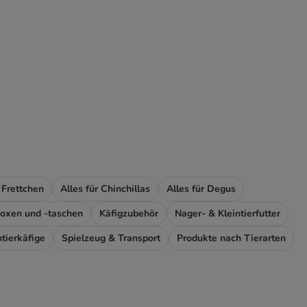
r Frettchen
Alles für Chinchillas
Alles für Degus
boxen und -taschen
Käfigzubehör
Nager- & Kleintierfutter
ntierkäfige
Spielzeug & Transport
Produkte nach Tierarten