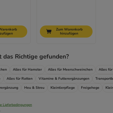
Warenkorb
Zum Warenkorb
nzufügen
hinzufügen
t das Richtige gefunden?
nchen
Alles für Hamster
Alles für Meerschweinchen
Alles fü
e
Alles für Ratten
Vitamine & Futterergänzungen
Transport
erergänzung
Heu & Streu
Kleintierpflege
Freigehege
Klei
ie Lieferbedingungen
.