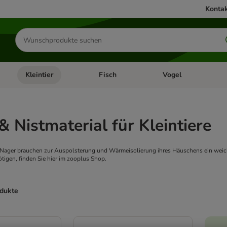
Kontak
Produkte
suchen
Kleintier
Fisch
Vogel
utter & Zubehör
Kategorie-Menü öffnen: Hundefutter & Zubehör
Kategorie-Menü öffnen: Kleintier
Kategorie-Menü öffnen
Ka
& Nistmaterial für Kleintiere
Nager brauchen zur Auspolsterung und Wärmeisolierung ihres Häuschens ein weiche
tigen, finden Sie hier im zooplus Shop.
odukte
ve been changed