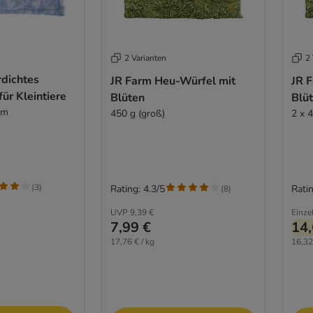
2 Varianten
2 
dichtes
JR Farm Heu-Würfel mit
JR 
für Kleintiere
Blüten
Blü
cm
450 g (groß)
2 x 
(
3
)
Rating: 4.3/5
Ratin
(
8
)
UVP
9,39 €
Einze
7,99 €
14,
17,76 € / kg
16,32