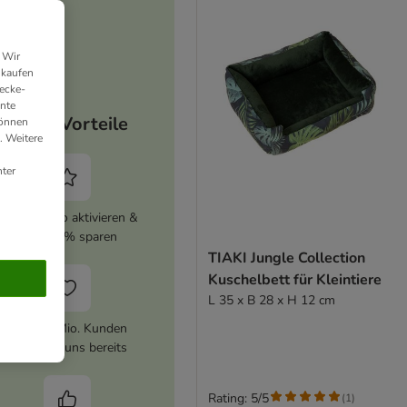
 Wir
nkaufen
ecke-
ante
Deine Vorteile
können
. Weitere
ter
zooplus Abo aktivieren &
immer 5% sparen
TIAKI Jungle Collection
Kuschelbett für Kleintiere
L 35 x B 28 x H 12 cm
Über 10 Mio. Kunden
vertrauen uns bereits
Rating: 5/5
(
1
)