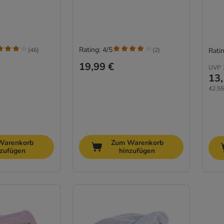
Rating: 4/5
(
46
)
(
2
)
Ratin
19,99 €
UVP
13,
42,55
Warenkorb
Zum Warenkorb
nzufügen
hinzufügen