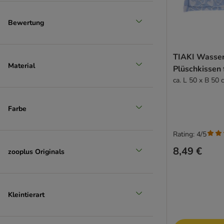
Bewertung
TIAKI Wasser
Material
Plüschkissen 
ca. L 50 x B 50 
Farbe
Rating: 4/5
8,49 €
zooplus Originals
Kleintierart