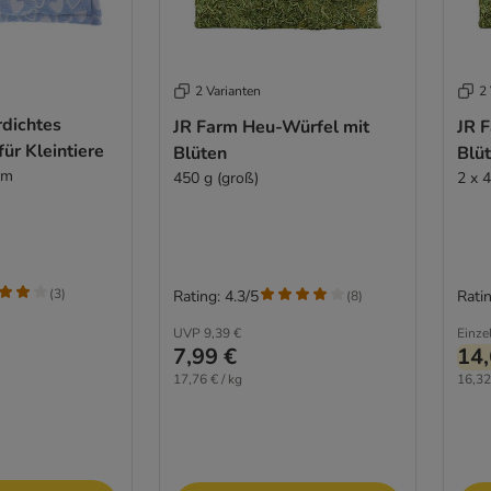
2 Varianten
2 
dichtes
JR Farm Heu-Würfel mit
JR 
für Kleintiere
Blüten
Blü
cm
450 g (groß)
2 x 
(
3
)
Rating: 4.3/5
Ratin
(
8
)
UVP
9,39 €
Einze
7,99 €
14,
17,76 € / kg
16,32