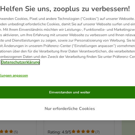
Helfen Sie uns, zooplus zu verbessern!
rwenden Cookies, Pixel und andere Technologien (“Cookies”) auf unserer Webseite.
den unbedingt erforderliche Cookies, damit Sie auf unserer Webseite surfen und ei
. Mit Ihrem Einverständnis möchten wir Leistungs-, Funktionelle- und Marketingzw
s aktivieren, um Ihre Erfahrung mit unserer Webseite zu verbessern und Ihnen relev
te und Dienstleistungen zu zeigen, sowie zur Personalisierung von Werbung. Sie 
eit Änderungen in unserem Präferenz-Center (“Einstellungen anpassen”) vornehmen
ationen über den für die Verarbeitung Ihrer Daten Verantwortlichen, die verarbeiteten
enbezogenen Daten und den Zweck der Verarbeitung finden Sie unter Präferenz-Cen
Datenschutzerklärung
llungen anpassen
lmatte für
TIAKI Raschelsack
Ø 20 x H 31 cm
Einverstanden und weiter
cm
Nur erforderliche Cookies
Rating: 4.9/5
(
5
)
(
7
)