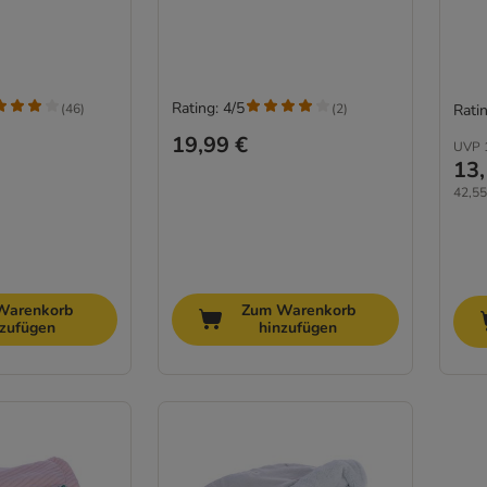
Rating: 4/5
(
46
)
(
2
)
Ratin
19,99 €
UVP
13,
42,55
Warenkorb
Zum Warenkorb
nzufügen
hinzufügen