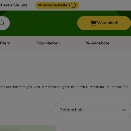
tieren Sie uns
Wiederbestellen
Warenkorb
Pferd
Top-Marken
% Angebote
: Fisch
tegorie-Menü öffnen: Vogel
Kategorie-Menü öffnen: Pferd
Kategorie-Menü öffnen: T
s und kuscheliges Nest. Am besten eignet sich dazu Nistmaterial. Alles was Sie
Beliebtheit