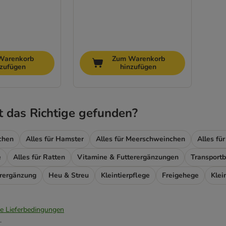
Warenkorb
Zum Warenkorb
nzufügen
hinzufügen
t das Richtige gefunden?
nchen
Alles für Hamster
Alles für Meerschweinchen
Alles fü
e
Alles für Ratten
Vitamine & Futterergänzungen
Transport
erergänzung
Heu & Streu
Kleintierpflege
Freigehege
Klei
ie Lieferbedingungen
.