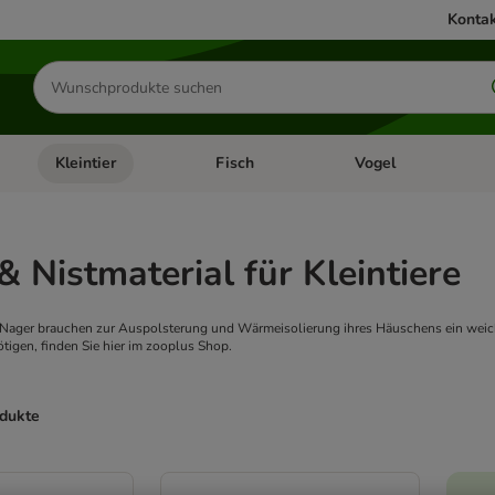
Kontak
Produkte
suchen
Kleintier
Fisch
Vogel
utter & Zubehör
Kategorie-Menü öffnen: Hundefutter & Zubehör
Kategorie-Menü öffnen: Kleintier
Kategorie-Menü öffnen
Ka
& Nistmaterial für Kleintiere
Nager brauchen zur Auspolsterung und Wärmeisolierung ihres Häuschens ein weiche
tigen, finden Sie hier im zooplus Shop.
odukte
ve been changed