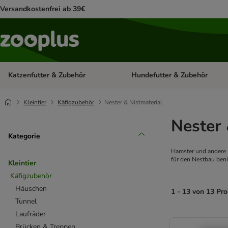
Versandkostenfrei ab 39€
Katzenfutter & Zubehör
Hundefutter & Zubehör
Kategorie-Menü öffnen: Katzenf
Kleintier
Käfigzubehör
Nester & Nistmaterial
Nester 
Kategorie
Hamster und andere 
für den Nestbau benö
Kleintier
Käfigzubehör
Häuschen
1 - 13 von 13 Pr
Tunnel
Laufräder
product items ha
Brücken & Treppen