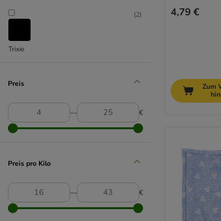
4,79 €
(
2
)
Trixie
Preis
Zum 
hi
―
€
Preis pro Kilo
―
€