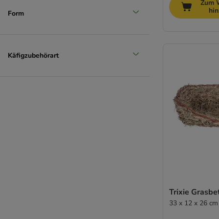
Zum 
hi
Form
Käfigzubehörart
Trixie Grasbe
33 x 12 x 26 cm