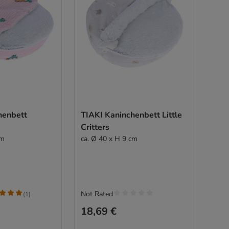
henbett
TIAKI Kaninchenbett Little
Critters
cm
ca. Ø 40 x H 9 cm
Not Rated
(
1
)
18,69 €