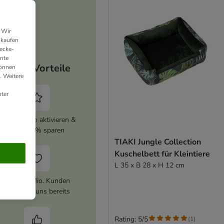
 Wir
nkaufen
ecke-
ante
Deine Vorteile
können
. Weitere
ter
zooplus Abo aktivieren &
immer 5% sparen
TIAKI Jungle Collection
Kuschelbett für Kleintiere
L 35 x B 28 x H 12 cm
Über 10 Mio. Kunden
vertrauen uns bereits
Rating: 5/5
(
1
)