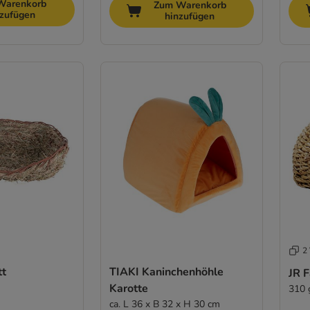
Warenkorb
Zum Warenkorb
nzufügen
hinzufügen
2 
tt
TIAKI Kaninchenhöhle
JR 
Karotte
310 g
ca. L 36 x B 32 x H 30 cm