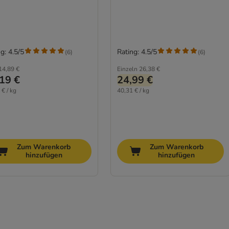
g: 4.5/5
Rating: 4.5/5
(
6
)
(
6
)
14,89 €
Einzeln
26,38 €
19 €
24,99 €
 € / kg
40,31 € / kg
Zum Warenkorb
Zum Warenkorb
hinzufügen
hinzufügen