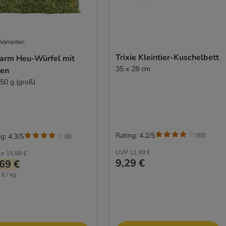
Varianten
Trixie Kleintier-Kuschelbett
Farm Heu-Würfel mit
35 x 28 cm
ten
450 g (groß)
Rating: 4.2/5
(
89
)
g: 4.3/5
(
8
)
UVP
11,99 €
ln
15,98 €
9,29 €
69 €
 € / kg