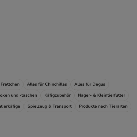
r Frettchen
Alles für Chinchillas
Alles für Degus
boxen und -taschen
Käfigzubehör
Nager- & Kleintierfutter
ntierkäfige
Spielzeug & Transport
Produkte nach Tierarten