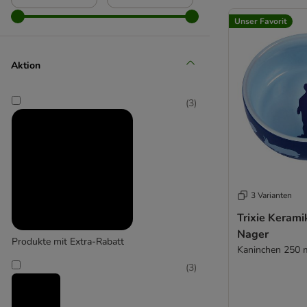
(
4
)
Unser Favorit
Aktion
Kerbl Pet
(
3
)
3 Varianten
Trixie Kerami
Nager
Produkte mit Extra-Rabatt
Kaninchen 250 
(
3
)