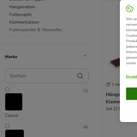
Hängematten
Futternäpfe
Wir ve
Kleintiertränken
verwen
Futterspender & Heuraufen
können
Cookie
Nester & Nistmaterial
Produk
Badehäuser & Badesand
jederz
Inform
Chinchilla
Marke
person
Degu
sowie
Hamster
Suchen
Frettchen
Einste
Mäuse
2 Varianten
(
1
)
Meerschweinchen
Hängebrücke 
Ratten
Kleinnager
Zwergkaninchen
Set (2 Stück)
Classic
(
4
)