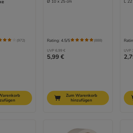
xe
Ø 10 x 25 cm
L 22
Rating: 4.5/5
Ratin
(
972
)
(
888
)
UVP
6,99 €
UVP
5,99 €
2,7
Warenkorb
Zum Warenkorb
nzufügen
hinzufügen