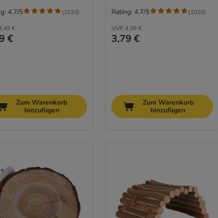
g: 4.7/5
Rating: 4.7/5
(
1020
)
(
1020
)
3,49 €
UVP
4,99 €
9 €
3,79 €
Zum Warenkorb
Zum Warenkorb
hinzufügen
hinzufügen