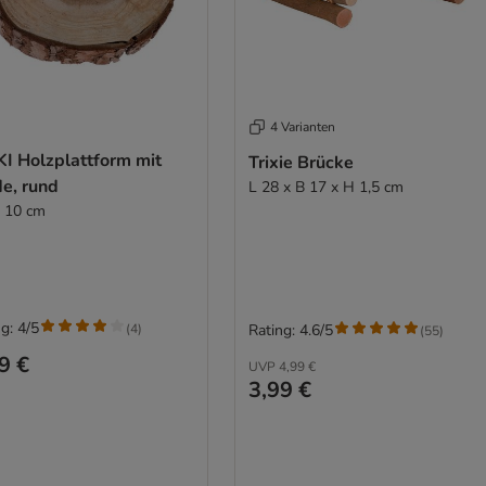
4 Varianten
KI Holzplattform mit
Trixie Brücke
e, rund
L 28 x B 17 x H 1,5 cm
Ø 10 cm
g: 4/5
(
4
)
Rating: 4.6/5
(
55
)
9 €
UVP
4,99 €
3,99 €