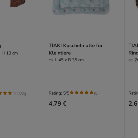
TIAKI Kuschelmatte für
TIA
s
Kleintiere
Rind
x H 13 cm
ca. L 45 x B 35 cm
ca. 
Rating: 5/5
Ratin
(
5
)
(
555
)
4,79 €
2,6