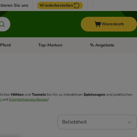
tieren Sie uns
Wiederbestellen
Warenkorb
Pferd
Top-Marken
% Angebote
: Fisch
tegorie-Menü öffnen: Vogel
Kategorie-Menü öffnen: Pferd
Kategorie-Menü öffnen: T
lichen 
Höhlen 
und 
Tunneln 
bis hin zu interaktiven 
Spielzeugen 
und praktischen 
r 
und 
Kleintiertransportboxen
!
Beliebtheit