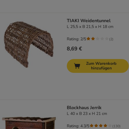
TIAKI Weidentunnel
L 25,5 x B 21,5 x H 18 cm
Rating: 2/5
(
2
)
8,69 €
Zum Warenkorb
hinzufügen
Blockhaus Jerrik
L 40 x B 23 x H 21 cm
Rating: 4.3/5
(
130
)