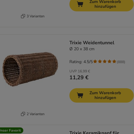
Zum Warenkorb
hinzufügen
3 Varianten
Trixie Weidentunnel
Ø 20 x 38 cm
Rating: 4.5/5
(
888
)
UVP
16,99 €
11,29 €
Zum Warenkorb
hinzufügen
2 Varianten
nser Favorit
Trixie Keramiknapf für