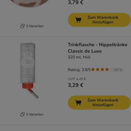
3,79 €
Zum Warenkorb
hinzufügen
3 Varianten
Trinkflasche - Nippeltränke
Classic de Luxe
320 ml, Midi
Rating: 3.8/5
(
972
)
UVP
4,49 €
3,29 €
Zum Warenkorb
hinzufügen
4 Varianten