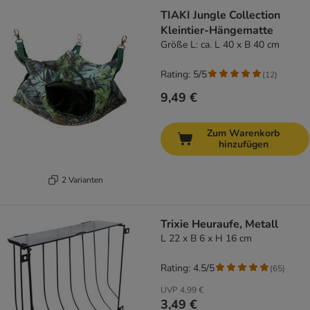
TIAKI Jungle Collection
Kleintier-Hängematte
Größe L: ca. L 40 x B 40 cm
Rating: 5/5
(
12
)
9,49 €
Zum Warenkorb
hinzufügen
2 Varianten
Trixie Heuraufe, Metall
L 22 x B 6 x H 16 cm
Rating: 4.5/5
(
65
)
UVP
4,99 €
3,49 €