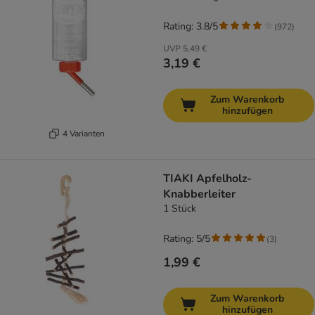
Rating: 3.8/5
(
972
)
UVP
5,49 €
3,19 €
Zum Warenkorb
hinzufügen
4 Varianten
TIAKI Apfelholz-
Knabberleiter
1 Stück
Rating: 5/5
(
3
)
1,99 €
Zum Warenkorb
hinzufügen