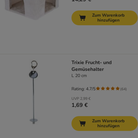
Zum Warenkorb
hinzufügen
Trixie Frucht- und
Gemüsehalter
L 20 cm
Rating: 4.7/5
(
64
)
UVP
2,99 €
1,69 €
Zum Warenkorb
hinzufügen