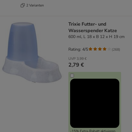
2 Varianten
Trixie Futter- und
Wasserspender Katze
600 ml, L 18 x B 12 x H 19 cm
Rating: 4/5
(
268
)
UVP
3,99 €
2,79 €
-15% Extra-Rabatt aktivieren