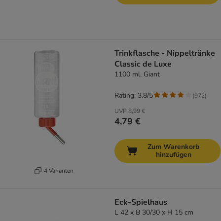
Trinkflasche - Nippeltränke
Classic de Luxe
1100 ml, Giant
Rating: 3.8/5
(
972
)
UVP
8,99 €
4,79 €
Zum Warenkorb
hinzufügen
4 Varianten
Eck-Spielhaus
L 42 x B 30/30 x H 15 cm