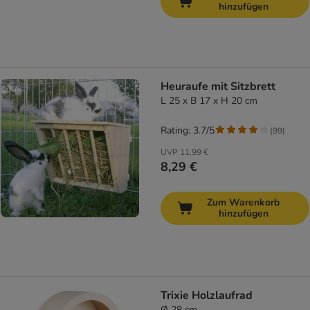
hinzufügen
Heuraufe mit Sitzbrett
L 25 x B 17 x H 20 cm
Rating: 3.7/5
(
99
)
UVP
11,99 €
8,29 €
Zum Warenkorb
hinzufügen
Trixie Holzlaufrad
Ø 28 cm