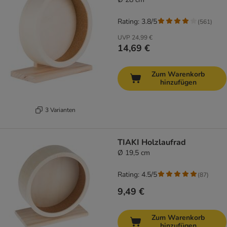
Rating: 3.8/5
(
561
)
UVP
24,99 €
14,69 €
Zum Warenkorb
hinzufügen
3 Varianten
TIAKI Holzlaufrad
Ø 19,5 cm
Rating: 4.5/5
(
87
)
9,49 €
Zum Warenkorb
hinzufügen