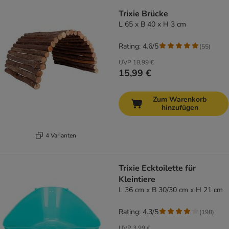
Trixie Brücke
L 65 x B 40 x H 3 cm
Rating: 4.6/5
(
55
)
UVP
18,99 €
15,99 €
Zum Warenkorb
hinzufügen
4 Varianten
Trixie Ecktoilette für
Kleintiere
L 36 cm x B 30/30 cm x H 21 cm
Rating: 4.3/5
(
198
)
UVP
3,99 €