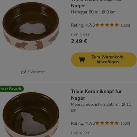
Nager
Hamster 80 ml, Ø 8 cm
Rating: 4.7/5
(
1020
)
UVP
3,49 €
2,49 €
Zum Warenkorb
hinzufügen
3 Varianten
nser Favorit
Trixie Keramiknapf für
Nager
Meerschweinchen 250 ml, Ø 11
cm
Rating: 4.7/5
(
1020
)
UVP
4,99 €