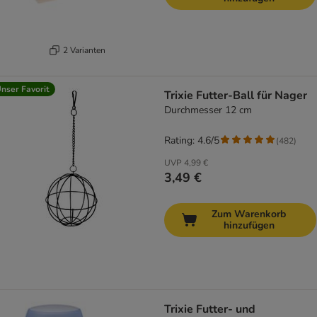
2 Varianten
nser Favorit
Trixie Futter-Ball für Nager
Durchmesser 12 cm
Rating: 4.6/5
(
482
)
UVP
4,99 €
3,49 €
Zum Warenkorb
hinzufügen
Trixie Futter- und