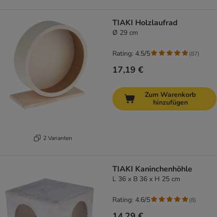
TIAKI Holzlaufrad
Ø 29 cm
Rating: 4.5/5
(
87
)
17,19 €
Zum Warenkorb
hinzufügen
2 Varianten
TIAKI Kaninchenhöhle
L 36 x B 36 x H 25 cm
Rating: 4.6/5
(
8
)
14,29 €