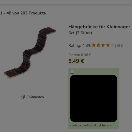
1 - 48 von 203 Produkte
product items have been changed
Hängebrücke für Kleinnager
Set (2 Stück)
Rating: 4.3/5
(
191
)
Einzeln
6,38 €
5,49 €
2 Varianten
-5% Extra-Rabatt aktivieren