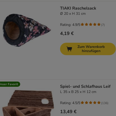
TIAKI Raschelsack
Ø 20 x H 31 cm
Rating: 4.9/5
(
7
)
4,19 €
Zum Warenkorb
hinzufügen
nser Favorit
Spiel- und Schlafhaus Leif
L 35 x B 25 x H 12 cm
Rating: 4.5/5
(
136
)
13,49 €