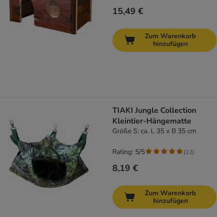
15,49 €
Zum Warenkorb
hinzufügen
TIAKI Jungle Collection
Kleintier-Hängematte
Größe S: ca. L 35 x B 35 cm
Rating: 5/5
(
12
)
8,19 €
Zum Warenkorb
hinzufügen