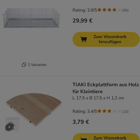
Rating: 3.9/5
(
96
)
29,99 €
Zum Warenkorb
hinzufügen
2 Varianten
TIAKI Eckplattform aus Holz
für Kleintiere
L 17,5 x B 17,5 x H 1,2 cm
Rating: 3.4/5
(
10
)
3,79 €
Zum Warenkorb