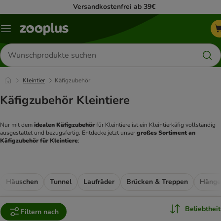
Versandkostenfrei ab 39€
Menü
Produkte
suchen
Kleintier
Käfigzubehör
Käfigzubehör Kleintiere
Nur mit dem
 idealen Käfigzubehör
 für Kleintiere ist ein Kleintierkäfig vollständig 
ausgestattet und bezugsfertig. Entdecke jetzt unser 
großes Sortiment an 
Käfigzubehör für Kleintiere
:
Häuschen
Tunnel
Laufräder
Brücken & Treppen
Hänge
Beliebtheit
Filtern nach