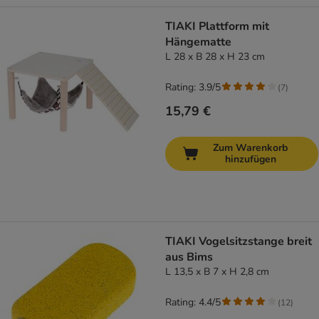
TIAKI Plattform mit
Hängematte
L 28 x B 28 x H 23 cm
Rating: 3.9/5
(
7
)
15,79 €
Zum Warenkorb
hinzufügen
TIAKI Vogelsitzstange breit
aus Bims
L 13,5 x B 7 x H 2,8 cm
Rating: 4.4/5
(
12
)