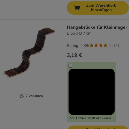
Zum Warenkorb
hinzufügen
Hängebrücke für Kleinnager
L 55 x B 7 cm
Rating: 4.3/5
(
191
)
3,19 €
2 Varianten
-5% Extra-Rabatt aktivieren