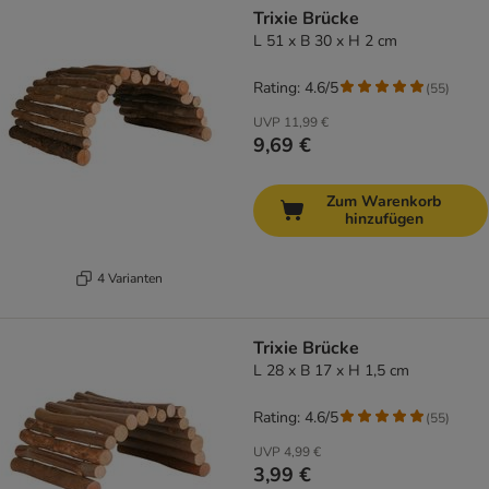
Trixie Brücke
L 51 x B 30 x H 2 cm
Rating: 4.6/5
(
55
)
UVP
11,99 €
9,69 €
Zum Warenkorb
hinzufügen
4 Varianten
Trixie Brücke
L 28 x B 17 x H 1,5 cm
Rating: 4.6/5
(
55
)
UVP
4,99 €
3,99 €