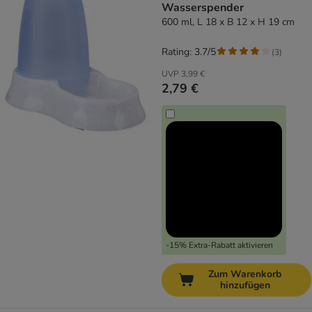
Wasserspender
600 ml, L 18 x B 12 x H 19 cm
Rating: 3.7/5
(
3
)
UVP
3,99 €
2,79 €
-15% Extra-Rabatt aktivieren
Zum Warenkorb
hinzufügen