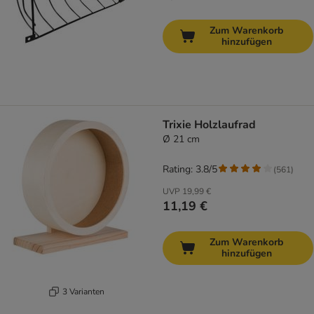
Zum Warenkorb
hinzufügen
Trixie Holzlaufrad
Ø 21 cm
Rating: 3.8/5
(
561
)
UVP
19,99 €
11,19 €
Zum Warenkorb
hinzufügen
3 Varianten