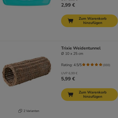
2,99 €
Zum Warenkorb
hinzufügen
Trixie Weidentunnel
Ø 10 x 25 cm
Rating: 4.5/5
(
888
)
UVP
6,99 €
5,99 €
Zum Warenkorb
hinzufügen
2 Varianten