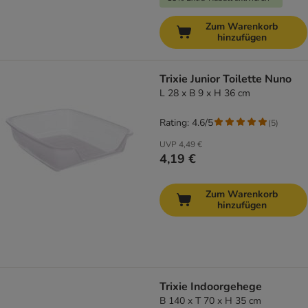
Zum Warenkorb
hinzufügen
Trixie Junior Toilette Nuno
L 28 x B 9 x H 36 cm
Rating: 4.6/5
(
5
)
UVP
4,49 €
4,19 €
Zum Warenkorb
hinzufügen
Trixie Indoorgehege
B 140 x T 70 x H 35 cm