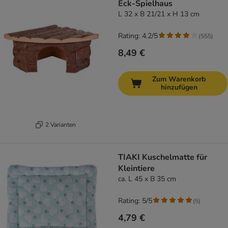
Eck-Spielhaus
L 32 x B 21/21 x H 13 cm
Rating: 4.2/5
(
555
)
8,49 €
Zum Warenkorb
hinzufügen
2 Varianten
TIAKI Kuschelmatte für
Kleintiere
ca. L 45 x B 35 cm
Rating: 5/5
(
5
)
4,79 €