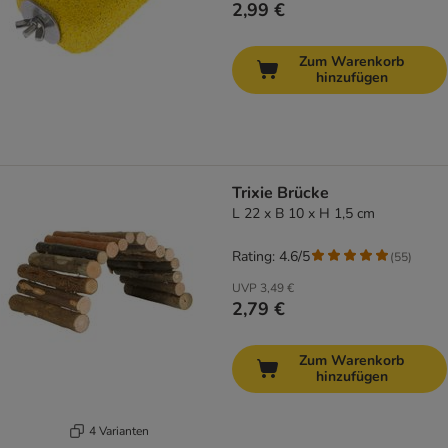
2,99 €
Zum Warenkorb
hinzufügen
Trixie Brücke
L 22 x B 10 x H 1,5 cm
Rating: 4.6/5
(
55
)
UVP
3,49 €
2,79 €
Zum Warenkorb
hinzufügen
4 Varianten