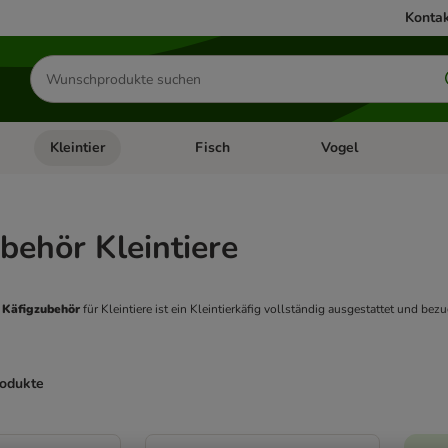
Kontak
Produkte
suchen
Kleintier
Fisch
Vogel
utter & Zubehör
Kategorie-Menü öffnen: Hundefutter & Zubehör
Kategorie-Menü öffnen: Kleintier
Kategorie-Menü öffnen
Ka
behör Kleintiere
n Käfigzubehör
 für Kleintiere ist ein Kleintierkäfig vollständig ausgestattet und bezu
rodukte
ve been changed