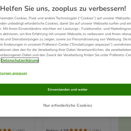
Helfen Sie uns, zooplus zu verbessern!
rwenden Cookies, Pixel und andere Technologien (“Cookies”) auf unserer Webseite.
den unbedingt erforderliche Cookies, damit Sie auf unserer Webseite surfen und ei
. Mit Ihrem Einverständnis möchten wir Leistungs-, Funktionelle- und Marketingzw
s aktivieren, um Ihre Erfahrung mit unserer Webseite zu verbessern und Ihnen relev
te und Dienstleistungen zu zeigen, sowie zur Personalisierung von Werbung. Sie 
eit Änderungen in unserem Präferenz-Center (“Einstellungen anpassen”) vornehmen
ationen über den für die Verarbeitung Ihrer Daten Verantwortlichen, die verarbeiteten
enbezogenen Daten und den Zweck der Verarbeitung finden Sie unter Präferenz-Cen
Datenschutzerklärung
llungen anpassen
2 Varianten
für
Hängebrücke für
Einverstanden und weiter
Kleinnager
L 55 x B 7 cm
Nur erforderliche Cookies
Rating: 4.3/5
(
191
)
(
191
)