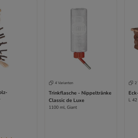
4 Varianten
2 
olz-
Trinkflasche - Nippeltränke
Eck
r
Classic de Luxe
L 42
1100 ml, Giant