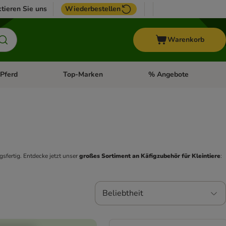
tieren Sie uns
Wiederbestellen
Warenkorb
Pferd
Top-Marken
% Angebote
: Fisch
tegorie-Menü öffnen: Vogel
Kategorie-Menü öffnen: Pferd
Kategorie-Menü öffnen: T
gsfertig. Entdecke jetzt unser 
großes Sortiment an Käfigzubehör für Kleintiere
:
Beliebtheit