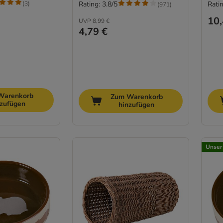
(
3
)
Rating: 3.8/5
Ratin
(
971
)
10,
UVP
8,99 €
4,79 €
Warenkorb
Zum Warenkorb
nzufügen
hinzufügen
Unser