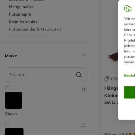
Hängematten
Futternäpfe
Wir ve
Kleintiertränken
verwen
Futterspender & Heuraufen
können
Cookie
Nester & Nistmaterial
Produk
Badehäuser & Badesand
jederz
Inform
Chinchilla
Marke
person
Degu
sowie
Hamster
Suchen
Frettchen
Einste
2 Varianten
Mäuse
Hängebrücke 
(
4
)
Meerschweinchen
Kleinnager
Ratten
Set (2 Stück)
Zwergkaninchen
Classic
(
13
)
Rating: 4.3/5