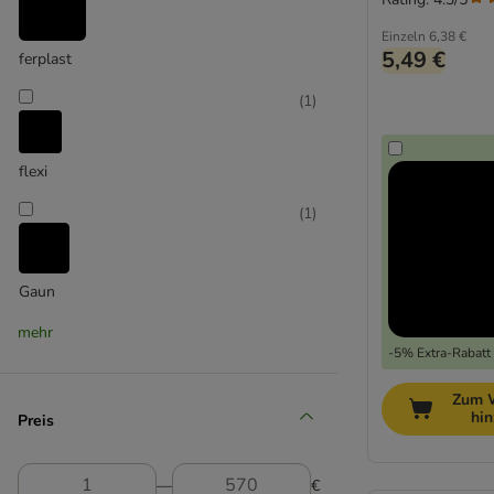
Einzeln
6,38 €
5,49 €
ferplast
(
1
)
flexi
(
1
)
Gaun
mehr
(
3
)
-5% Extra-Rabatt 
Zum 
hi
Preis
Inter-zoo
(
12
)
―
€