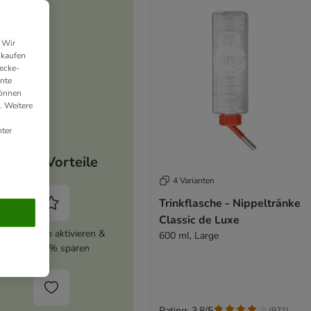
 Wir
nkaufen
ecke-
ante
können
. Weitere
ter
Deine Vorteile
4 Varianten
Trinkflasche - Nippeltränke
Classic de Luxe
zooplus Abo aktivieren &
600 ml, Large
immer 5% sparen
Rating: 3.8/5
(
971
)