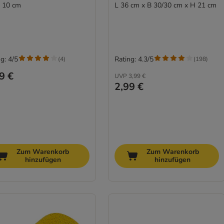
Ø 10 cm
L 36 cm x B 30/30 cm x H 21 cm
g: 4/5
Rating: 4.3/5
(
4
)
(
198
)
9 €
UVP
3,99 €
2,99 €
Zum Warenkorb
Zum Warenkorb
hinzufügen
hinzufügen