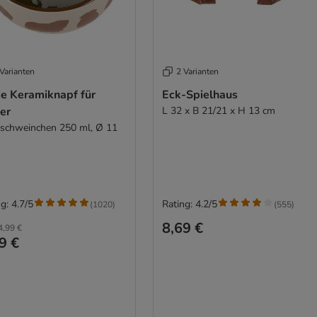
Varianten
2 Varianten
ie Keramiknapf für
Eck-Spielhaus
er
L 32 x B 21/21 x H 13 cm
schweinchen 250 ml, Ø 11
g: 4.7/5
Rating: 4.2/5
(
1020
)
(
555
)
8,69 €
4,99 €
9 €