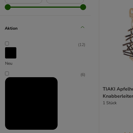
JR Farm
Aktion
(
12
)
Neu
(
6
)
TIAKI Apfelh
Knabberleite
1 Stück