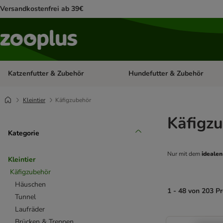
Versandkostenfrei ab 39€
Katzenfutter & Zubehör
Hundefutter & Zubehör
Kategorie-Menü öffnen: Katzenf
Kleintier
Käfigzubehör
Käfigzu
Kategorie
Nur mit dem
 ideale
Kleintier
Käfigzubehör
Häuschen
1 - 48 von 203 P
Tunnel
Laufräder
product items ha
Brücken & Treppen