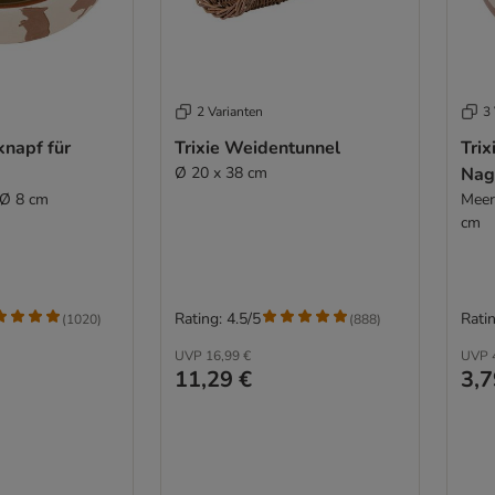
2 Varianten
3 
knapf für
Trixie Weidentunnel
Trix
Ø 20 x 38 cm
Nag
 Ø 8 cm
Meer
cm
Rating: 4.5/5
Ratin
(
1020
)
(
888
)
UVP
16,99 €
UVP
11,29 €
3,7