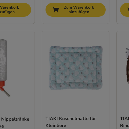
Warenkorb
Zum Warenkorb
nzufügen
hinzufügen
TIAKI Kuschelmatte für
TIA
- Nippeltränke
Kleintiere
Rind
xe