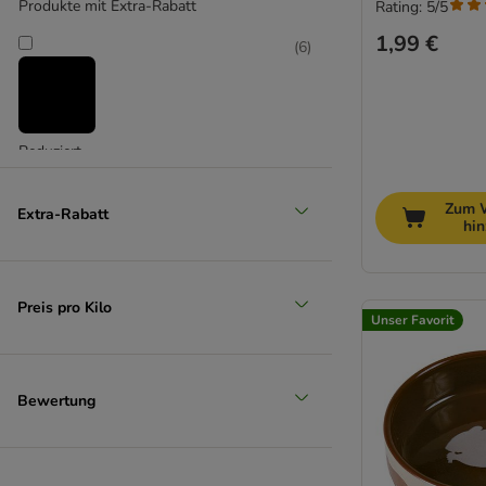
Produkte mit Extra-Rabatt
Rating: 5/5
1,99 €
(
6
)
Reduziert
(
9
)
Zum 
Extra-Rabatt
hi
Preis pro Kilo
Unser Favorit
Unser Favorit
Bewertung