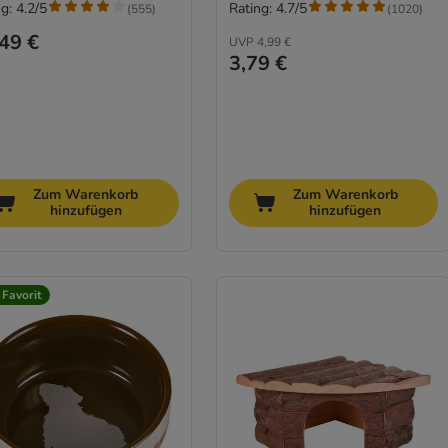
g: 4.2/5
Rating: 4.7/5
(
555
)
(
1020
)
49 €
UVP
4,99 €
3,79 €
Zum Warenkorb
Zum Warenkorb
hinzufügen
hinzufügen
 Favorit