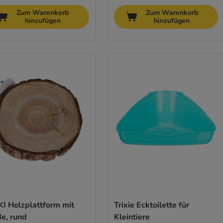
Zum Warenkorb
Zum Warenkorb
hinzufügen
hinzufügen
KI Holzplattform mit
Trixie Ecktoilette für
e, rund
Kleintiere