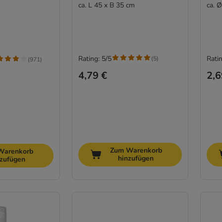
ca. L 45 x B 35 cm
ca. 
Rating: 5/5
Ratin
(
5
)
(
971
)
4,79 €
2,6
Zum Warenkorb
Warenkorb
hinzufügen
nzufügen