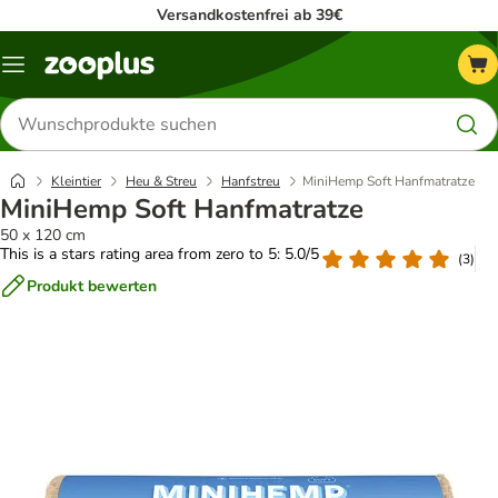
Versandkostenfrei ab 39€
Menü
Produkte
suchen
Kleintier
Heu & Streu
Hanfstreu
MiniHemp Soft Hanfmatratze
MiniHemp Soft Hanfmatratze
50 x 120 cm
This is a stars rating area from zero to 5: 5.0/5
(
3
)
Produkt bewerten