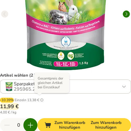
Artikel wählen (2 Varianten)
Gesamtpreis der
gleichen Artikel
Sparpaket: 2 x 1,5 kg
bei Einzelkauf
295965.2
-10.39%
Einzeln
13,38 €
11,99 €
4,00 € / kg
Zum Warenkorb
Zum Warenkorb
hinzufügen
hinzufügen