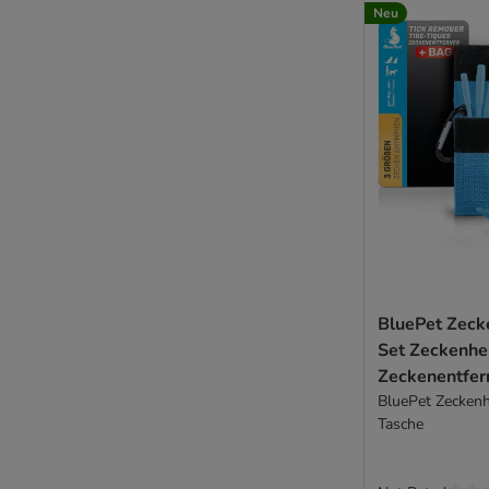
Neu
BluePet Zeck
Set Zeckenhe
Zeckenentfer
BluePet Zeckenh
Tasche