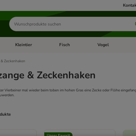
Kontak
Produkte
suchen
Kleintier
Fisch
Vogel
utter & Zubehör
Kategorie-Menü öffnen: Hundefutter & Zubehör
Kategorie-Menü öffnen: Kleintier
Kategorie-Menü öffnen
Ka
 & Zeckenhaken
zange & Zeckenhaken
ter Vierbeiner mal wieder beim toben im hohen Gras eine Zecke oder Flöhe eingefange
zuwerden.
odukte
ve been changed
Unser Favorit