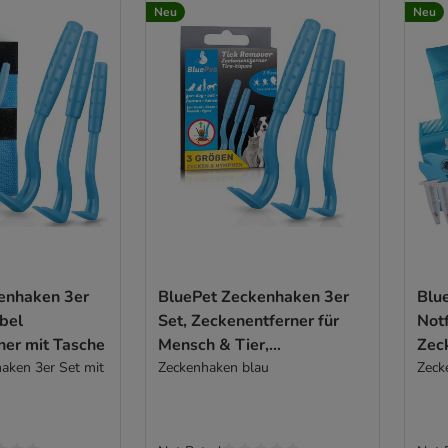
Neu
Neu
enhaken 3er
BluePet Zeckenhaken 3er
Blu
bel
Set, Zeckenentferner für
Notf
ner mit Tasche
Mensch & Tier,
Zec
aken 3er Set mit
Zeckenhebel
Zeckenhaken blau
Zecke