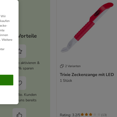
 Wir
nkaufen
ecke-
ante
Deine Vorteile
können
. Weitere
ter
zooplus Abo aktivieren &
2 Varianten
immer 5% sparen
Trixie Zeckenzange mit LED
1 Stück
Über 10 Mio. Kunden
vertrauen uns bereits
Rating: 3.2/5
(
13
)