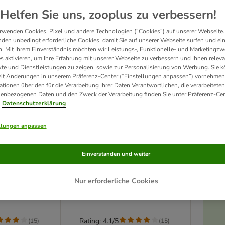
Helfen Sie uns, zooplus zu verbessern!
rwenden Cookies, Pixel und andere Technologien (“Cookies”) auf unserer Webseite.
den unbedingt erforderliche Cookies, damit Sie auf unserer Webseite surfen und ei
. Mit Ihrem Einverständnis möchten wir Leistungs-, Funktionelle- und Marketingzw
s aktivieren, um Ihre Erfahrung mit unserer Webseite zu verbessern und Ihnen relev
te und Dienstleistungen zu zeigen, sowie zur Personalisierung von Werbung. Sie 
eit Änderungen in unserem Präferenz-Center (“Einstellungen anpassen”) vornehmen
ationen über den für die Verarbeitung Ihrer Daten Verantwortlichen, die verarbeiteten
enbezogenen Daten und den Zweck der Verarbeitung finden Sie unter Präferenz-Cen
Datenschutzerklärung
llungen anpassen
2 Varianten
enhaken Ajka
HUNTER Zeckenhaken Ajka
Einverstanden und weiter
Sparpaket: 3 x 2 Stück
Nur erforderliche Cookies
Rating: 4.1/5
(
15
)
(
15
)