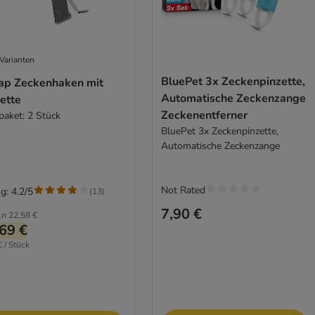
Varianten
BluePet 3x Zeckenpinzette,
ap Zeckenhaken mit
Automatische Zeckenzange
ette
Zeckenentferner
paket: 2 Stück
BluePet 3x Zeckenpinzette,
Automatische Zeckenzange
Not Rated
g: 4.2/5
(
13
)
7,90 €
ln
22,58 €
69 €
€ / Stück