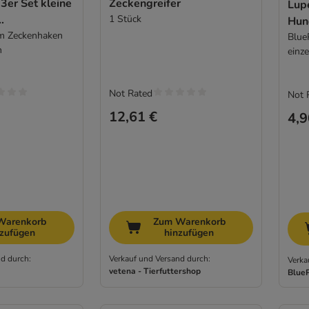
3er Set kleine
Zeckengreifer
Lup
1 Stück
Hun
ner
m Zeckenhaken
Blue
m
einze
Not Rated
Not 
12,61 €
4,9
Warenkorb
Zum Warenkorb
nzufügen
hinzufügen
d durch:
Verkauf und Versand durch:
Verka
vetena - Tierfuttershop
Blue