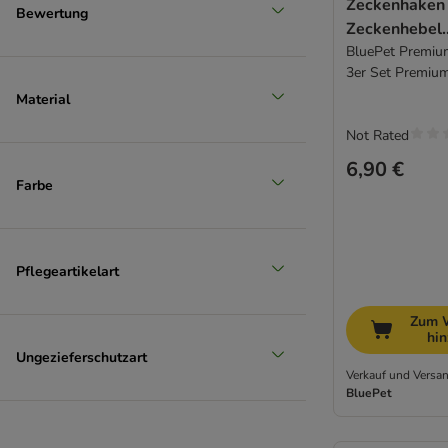
Zeckenhaken 
Bewertung
Zeckenhebel
Zeckenentfer
BluePet Premiu
3er Set Premiu
Material
Not Rated
6,90 €
Farbe
Pflegeartikelart
Zum 
hi
Ungezieferschutzart
Verkauf und Versan
BluePet