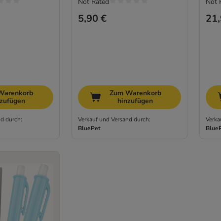
Not Rated
Not 
5,90 €
21,
Warenkorb
Zum Warenkorb
nzufügen
hinzufügen
d durch:
Verkauf und Versand durch:
Verka
BluePet
Blue