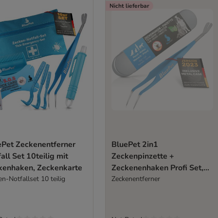
Nicht lieferbar
ePet Zeckenentferner
BluePet 2in1
all Set 10teilig mit
Zeckenpinzette +
kenhaken, Zeckenkarte
Zeckenenhaken Profi Set,
n-Notfallset 10 teilig
Zeckenentferner Hund
Zeckenentferner