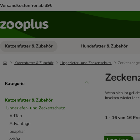
Versandkostenfrei ab 39€
Katzenfutter & Zubehör
Hundefutter & Zubehör
Kategorie-Menü öffnen: Katzenf
Katzenfutter & Zubehör
Ungeziefer- und Zeckenschutz
Zeckenzange
Zecken
Kategorie
Wenn sich Ihr gelieb
Insekten wieder los
Katzenfutter & Zubehör
Ungeziefer- und Zeckenschutz
AdTab
1 - 16 von 16 Pr
Advantage
beaphar
product items ha
cdVet
Unser Favorit