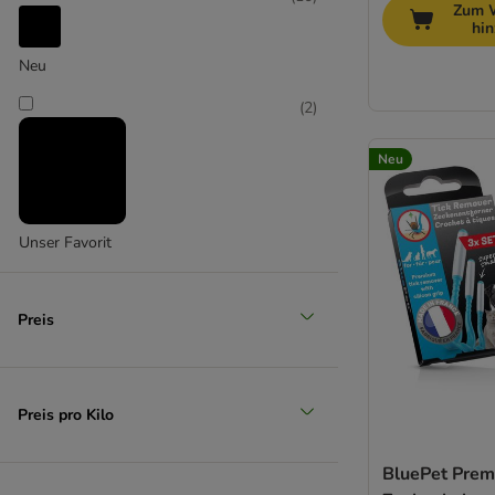
Zum 
hi
Neu
Groß 26-45 kg
(
2
)
(
9
)
Neu
Unser Favorit
Preis
Extra-groß > 45 kg
Preis pro Kilo
BluePet Pre