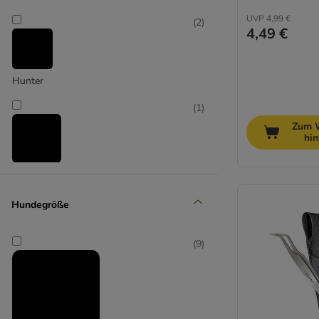
UVP
4,99 €
(
2
)
4,49 €
Hunter
(
1
)
Zum 
hi
tickSAFE
(
2
)
Hundegröße
(
9
)
Trixie