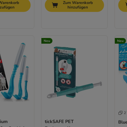
Warenkorb
Zum Warenkorb
nzufügen
hinzufügen
Neu
Neu
2 
mium
tickSAFE PET
Blu