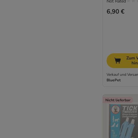
Not Rated
6,90 €
Zum 
hi
Verkauf und Versan
BluePet
Nicht lieferbar