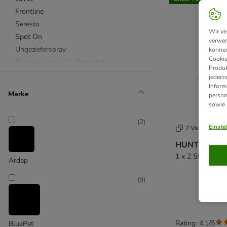
Frontline
Seresto
Wir ve
Spot On
verwen
Ungezieferspray
können
Cookie
Zeckenhalsband & Flohhalsband
Produk
Zeckenzange & Zeckenhaken
jederz
Inform
Flohmittel
Marke
person
Zeckenmittel
sowie
Milbenmittel & Läusemittel
(
2
)
Einste
2 Varianten
HUNTER Zeck
1 x 2 Stück
Ardap
(
9
)
Rating: 4.1/5
BluePet