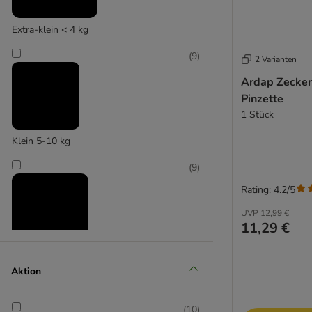
Extra-klein < 4 kg
(
9
)
2 Varianten
Ardap Zecken
Pinzette
1 Stück
Klein 5-10 kg
(
9
)
Rating: 4.2/5
UVP
12,99 €
11,29 €
Mittel 11-25 kg
Aktion
(
9
)
(
10
)