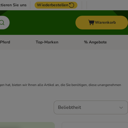
tieren Sie uns
Wiederbestellen
Warenkorb
Pferd
Top-Marken
% Angebote
: Fisch
tegorie-Menü öffnen: Vogel
Kategorie-Menü öffnen: Pferd
Kategorie-Menü öffnen: T
n hat, bieten wir Ihnen alle Artikel an, die Sie benötigen, diese unangenehmen
Beliebtheit