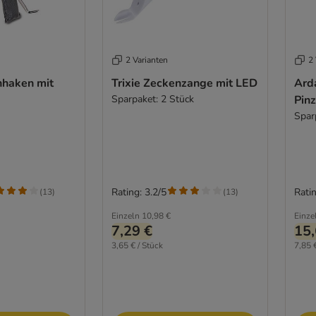
2 Varianten
2 
haken mit
Trixie Zeckenzange mit LED
Ard
Sparpaket: 2 Stück
Pinz
Spar
Rating: 3.2/5
Ratin
(
13
)
(
13
)
Einzeln
10,98 €
Einze
7,29 €
15,
3,65 € / Stück
7,85 