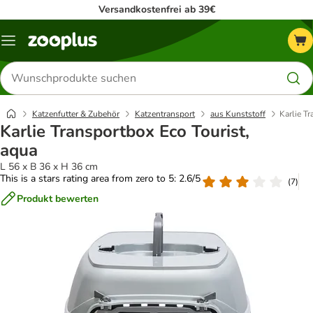
Versandkostenfrei ab 39€
Menü
Produkte
suchen
Katzenfutter & Zubehör
Katzentransport
aus Kunststoff
Karlie T
Karlie Transportbox Eco Tourist,
aqua
L 56 x B 36 x H 36 cm
This is a stars rating area from zero to 5: 2.6/5
(
7
)
Produkt bewerten