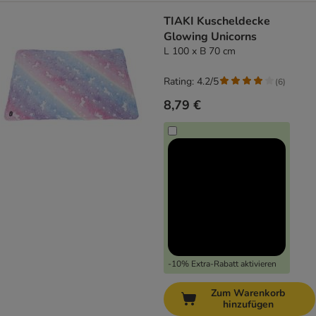
TIAKI Kuscheldecke
Glowing Unicorns
L 100 x B 70 cm
Rating: 4.2/5
(
6
)
8,79 €
-10% Extra-Rabatt aktivieren
Zum Warenkorb
hinzufügen