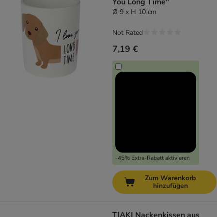
You Long Time"
Ø 9 x H 10 cm
Not Rated
7,19 €
-45% Extra-Rabatt aktivieren
Zum Warenkorb
hinzufügen
TIAKI Nackenkissen aus