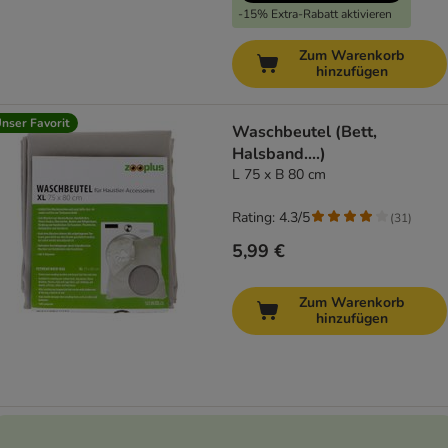
-15% Extra-Rabatt aktivieren
Zum Warenkorb
hinzufügen
nser Favorit
Waschbeutel (Bett,
Halsband....)
L 75 x B 80 cm
Rating: 4.3/5
(
31
)
5,99 €
Zum Warenkorb
hinzufügen