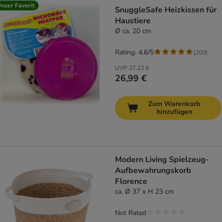
nser Favorit
SnuggleSafe Heizkissen für
Haustiere
Ø ca. 20 cm
Rating: 4.6/5
(
200
)
UVP
27,22 €
26,99 €
Zum Warenkorb
hinzufügen
Modern Living Spielzeug-
Aufbewahrungskorb
Florence
ca. Ø 37 x H 23 cm
Not Rated