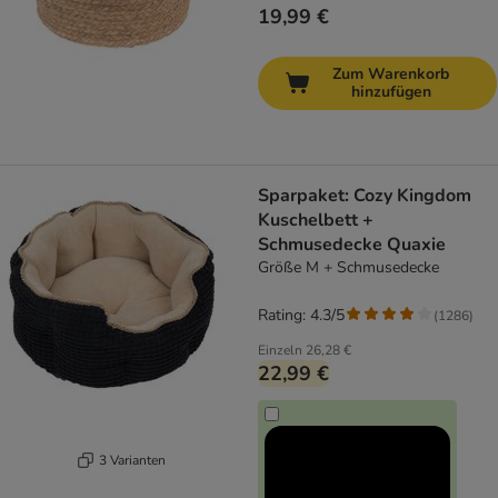
19,99 €
Zum Warenkorb
hinzufügen
Sparpaket: Cozy Kingdom
Kuschelbett +
Schmusedecke Quaxie
Größe M + Schmusedecke
Rating: 4.3/5
(
1286
)
Einzeln
26,28 €
22,99 €
3 Varianten