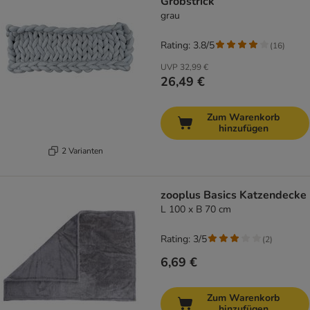
Grobstrick
grau
Rating: 3.8/5
(
16
)
UVP
32,99 €
26,49 €
Zum Warenkorb
hinzufügen
2 Varianten
zooplus Basics Katzendecke
L 100 x B 70 cm
Rating: 3/5
(
2
)
6,69 €
Zum Warenkorb
hinzufügen