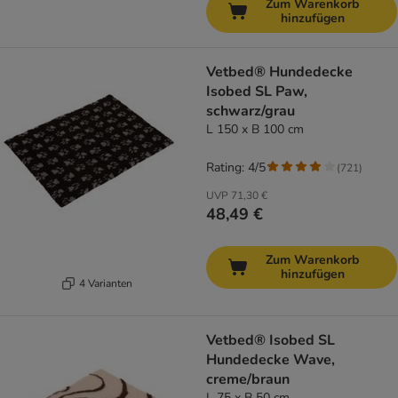
Zum Warenkorb
hinzufügen
Vetbed® Hundedecke
Isobed SL Paw,
schwarz/grau
L 150 x B 100 cm
Rating: 4/5
(
721
)
UVP
71,30 €
48,49 €
Zum Warenkorb
hinzufügen
4 Varianten
Vetbed® Isobed SL
Hundedecke Wave,
creme/braun
L 75 x B 50 cm