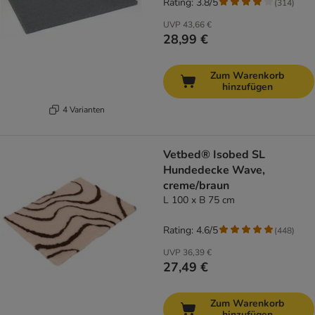
Rating: 3.8/5
(
314
)
UVP
43,66 €
28,99 €
Zum Warenkorb
hinzufügen
4 Varianten
Vetbed® Isobed SL
Hundedecke Wave,
creme/braun
L 100 x B 75 cm
Rating: 4.6/5
(
448
)
UVP
36,39 €
27,49 €
Zum Warenkorb
hinzufügen