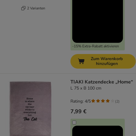
2 Varianten
-15% Extra-Rabatt aktivieren
Zum Warenkorb
hinzufügen
TIAKI Katzendecke „Home“
L 75 x B 100 cm
Rating: 4/5
(
2
)
7,99 €