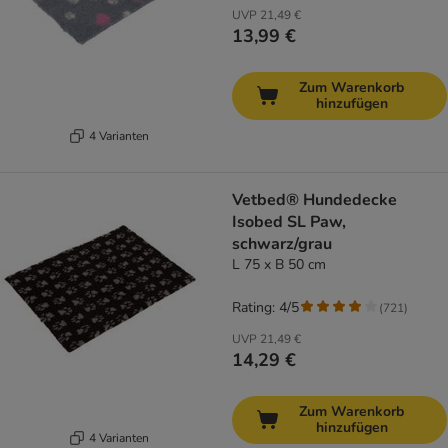
UVP
21,49 €
13,99 €
Zum Warenkorb
hinzufügen
4 Varianten
Vetbed® Hundedecke
Isobed SL Paw,
schwarz/grau
L 75 x B 50 cm
Rating: 4/5
(
721
)
UVP
21,49 €
14,29 €
Zum Warenkorb
hinzufügen
4 Varianten