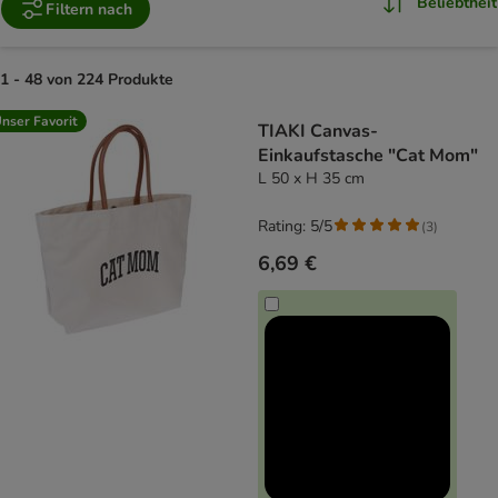
Beliebtheit
Filtern nach
1 - 48 von 224 Produkte
product items have been changed
nser Favorit
TIAKI Canvas-
Einkaufstasche "Cat Mom"
L 50 x H 35 cm
Rating: 5/5
(
3
)
6,69 €