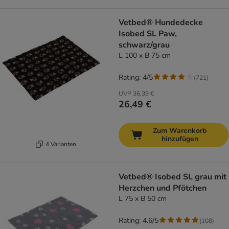
Vetbed® Hundedecke
Isobed SL Paw,
schwarz/grau
L 100 x B 75 cm
Rating: 4/5
(
721
)
UVP
36,39 €
26,49 €
Zum Warenkorb
hinzufügen
4 Varianten
Vetbed® Isobed SL grau mit
Herzchen und Pfötchen
L 75 x B 50 cm
Rating: 4.6/5
(
108
)