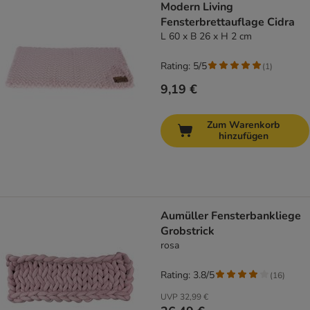
Modern Living
Fensterbrettauflage Cidra
L 60 x B 26 x H 2 cm
Rating: 5/5
(
1
)
9,19 €
Zum Warenkorb
hinzufügen
Aumüller Fensterbankliege
Grobstrick
rosa
Rating: 3.8/5
(
16
)
UVP
32,99 €