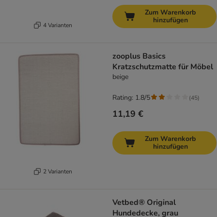
Zum Warenkorb
hinzufügen
4 Varianten
zooplus Basics
Kratzschutzmatte für Möbel
beige
Rating: 1.8/5
(
45
)
11,19 €
Zum Warenkorb
hinzufügen
2 Varianten
Vetbed® Original
Hundedecke, grau