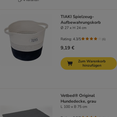
TIAKI Spielzeug-
Aufbewahrungskorb
Ø 27 x H 24 cm
Rating: 4.3/5
(
6
)
9,19 €
Zum Warenkorb
hinzufügen
Vetbed® Original
Hundedecke, grau
L 100 x B 75 cm