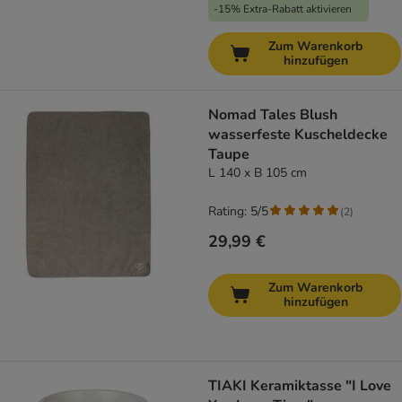
-15% Extra-Rabatt aktivieren
Zum Warenkorb
hinzufügen
Nomad Tales Blush
wasserfeste Kuscheldecke
Taupe
L 140 x B 105 cm
Rating: 5/5
(
2
)
29,99 €
Zum Warenkorb
hinzufügen
TIAKI Keramiktasse "I Love