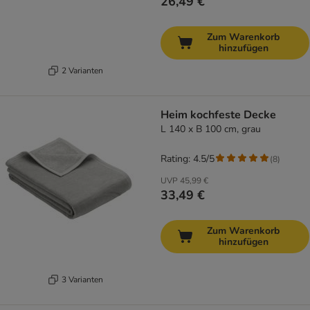
26,49 €
Zum Warenkorb
hinzufügen
2 Varianten
Heim kochfeste Decke
L 140 x B 100 cm, grau
Rating: 4.5/5
(
8
)
UVP
45,99 €
33,49 €
Zum Warenkorb
hinzufügen
3 Varianten