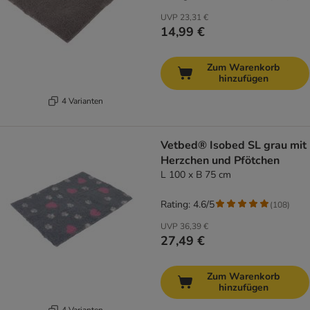
UVP
23,31 €
14,99 €
Zum Warenkorb
hinzufügen
4 Varianten
Vetbed® Isobed SL grau mit
Herzchen und Pfötchen
L 100 x B 75 cm
Rating: 4.6/5
(
108
)
UVP
36,39 €
27,49 €
Zum Warenkorb
hinzufügen
4 Varianten