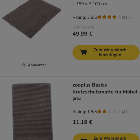
L 150 x B 100 cm
Rating: 3.8/5
(
314
)
UVP
72,67 €
49,99 €
Zum Warenkorb
hinzufügen
4 Varianten
zooplus Basics
Kratzschutzmatte für Möbel
grau
Rating: 1.8/5
(
45
)
11,19 €
Zum Warenkorb