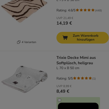
Rating: 4.6/5
(
448
)
UVP
21,49 €
14,19 €
Zum Warenkorb
hinzufügen
4 Varianten
Trixie Decke Mimi aus
Softplüsch, hellgrau
L 70 x B 50 cm
Rating: 5/5
(
1
)
UVP
8,99 €
8,49 €