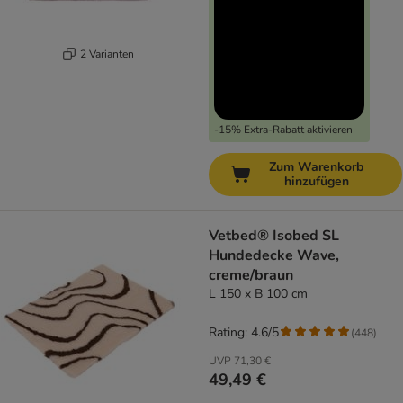
2 Varianten
-15% Extra-Rabatt aktivieren
Zum Warenkorb
hinzufügen
Vetbed® Isobed SL
Hundedecke Wave,
creme/braun
L 150 x B 100 cm
Rating: 4.6/5
(
448
)
UVP
71,30 €
49,49 €