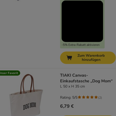
-5% Extra-Rabatt aktivieren
Zum Warenkorb
hinzufügen
nser Favorit
TIAKI Canvas-
Einkaufstasche „Dog Mom“
L 50 x H 35 cm
Rating: 5/5
(
2
)
6,79 €