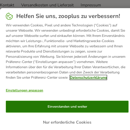
Kontakt
Versandkosten und Lieferzeit
Impressum
Allgemeine Geschäftsbedingungen
Digital Services Act
Helfen Sie uns, zooplus zu verbessern!
Vertrag widerrufen
Entsorgungs- und Umweltbestimmungen
Wir verwenden Cookies, Pixel und andere Technologien (“Cookies”) auf
Zahlungsarten
Über uns
Partnerprogramme
Karriere
unserer Webseite. Wir verwenden unbedingt erforderliche Cookies, damit Sie
auf unserer Webseite surfen und einkaufen können. Mit Ihrem Einverständnis
Corporate Website
Datenschutz
Erklärung zur Barrierefreiheit
möchten wir Leistungs-, Funktionelle- und Marketingzwecke-Cookies
aktivieren, um Ihre Erfahrung mit unserer Webseite zu verbessern und Ihnen
© zooplus SE
2026
relevante Produkte und Dienstleistungen zu zeigen, sowie zur
Personalisierung von Werbung. Sie können jederzeit Änderungen in unserem
Präferenz-Center (“Einstellungen anpassen”) vornehmen. Weitere
Informationen über den für die Verarbeitung Ihrer Daten Verantwortlichen, die
verarbeiteten personenbezogenen Daten und den Zweck der Verarbeitung
finden Sie unter Präferenz-Center sowie
Datenschutzerklärung
Einstellungen anpassen
Einverstanden und weiter
Nur erforderliche Cookies