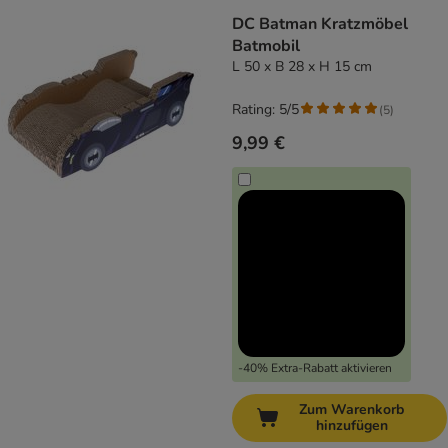
DC Batman Kratzmöbel
Batmobil
L 50 x B 28 x H 15 cm
Rating: 5/5
(
5
)
9,99 €
-40% Extra-Rabatt aktivieren
Zum Warenkorb
hinzufügen