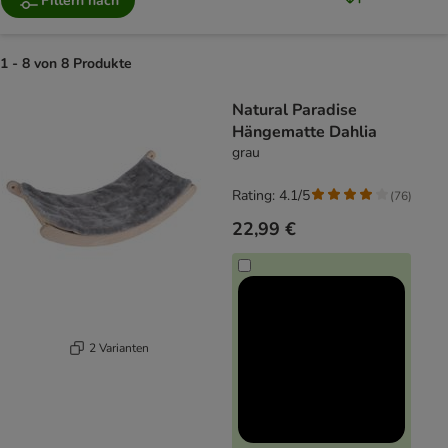
Filtern nach
1 - 8 von 8 Produkte
product items have been changed
Natural Paradise
Hängematte Dahlia
grau
Rating: 4.1/5
(
76
)
22,99 €
2 Varianten