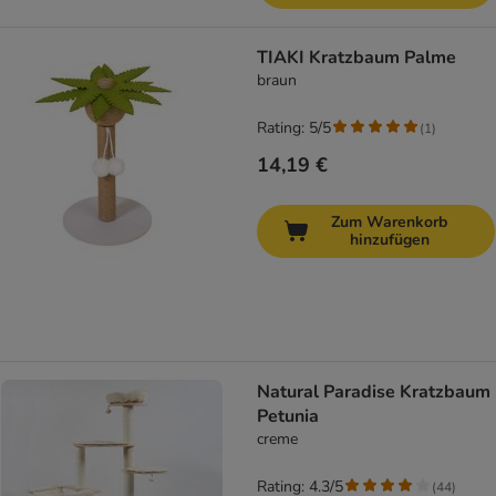
TIAKI Kratzbaum Palme
braun
Rating: 5/5
(
1
)
14,19 €
Zum Warenkorb
hinzufügen
Natural Paradise Kratzbaum
Petunia
creme
Rating: 4.3/5
(
44
)