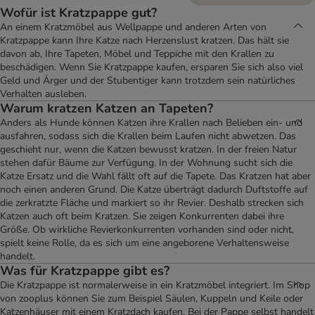
Wofür ist Kratzpappe gut?
An einem Kratzmöbel aus Wellpappe und anderen Arten von
Kratzpappe kann Ihre Katze nach Herzenslust kratzen. Das hält sie
davon ab, Ihre Tapeten, Möbel und Teppiche mit den Krallen zu
beschädigen. Wenn Sie Kratzpappe kaufen, ersparen Sie sich also viel
Geld und Ärger und der Stubentiger kann trotzdem sein natürliches
Verhalten ausleben.
Warum kratzen Katzen an Tapeten?
Anders als Hunde können Katzen ihre Krallen nach Belieben ein- und
ausfahren, sodass sich die Krallen beim Laufen nicht abwetzen. Das
geschieht nur, wenn die Katzen bewusst kratzen. In der freien Natur
stehen dafür Bäume zur Verfügung. In der Wohnung sucht sich die
Katze Ersatz und die Wahl fällt oft auf die Tapete. Das Kratzen hat aber
noch einen anderen Grund. Die Katze überträgt dadurch Duftstoffe auf
die zerkratzte Fläche und markiert so ihr Revier. Deshalb strecken sich
Katzen auch oft beim Kratzen. Sie zeigen Konkurrenten dabei ihre
Größe. Ob wirkliche Revierkonkurrenten vorhanden sind oder nicht,
spielt keine Rolle, da es sich um eine angeborene Verhaltensweise
handelt.
Was für Kratzpappe gibt es?
Die Kratzpappe ist normalerweise in ein Kratzmöbel integriert. Im Shop
von zooplus können Sie zum Beispiel Säulen, Kuppeln und Keile oder
Katzenhäuser mit einem Kratzdach kaufen. Bei der Pappe selbst handelt