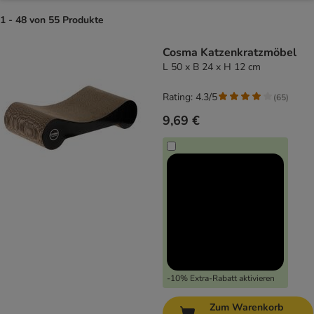
1 - 48 von 55 Produkte
product items have been changed
Cosma Katzenkratzmöbel
L 50 x B 24 x H 12 cm
Rating: 4.3/5
(
65
)
9,69 €
-10% Extra-Rabatt aktivieren
Zum Warenkorb