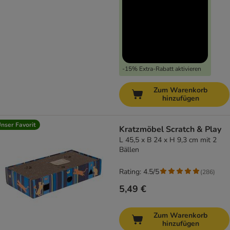
-15% Extra-Rabatt aktivieren
Zum Warenkorb
hinzufügen
nser Favorit
Kratzmöbel Scratch & Play
L 45,5 x B 24 x H 9,3 cm mit 2
Bällen
Rating: 4.5/5
(
286
)
5,49 €
Zum Warenkorb
hinzufügen