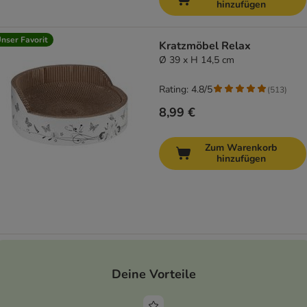
hinzufügen
nser Favorit
Kratzmöbel Relax
Ø 39 x H 14,5 cm
Rating: 4.8/5
(
513
)
8,99 €
Zum Warenkorb
hinzufügen
Deine Vorteile