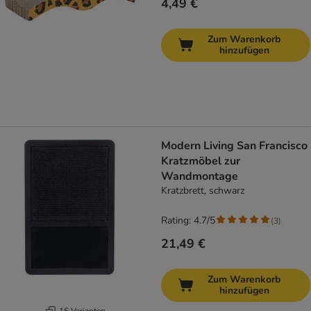
4,49 €
Zum Warenkorb
hinzufügen
Modern Living San Francisco
Kratzmöbel zur
Wandmontage
Kratzbrett, schwarz
Rating: 4.7/5
(
3
)
21,49 €
Zum Warenkorb
hinzufügen
16 Varianten