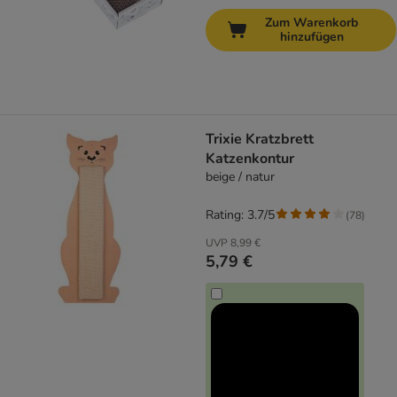
Zum Warenkorb
hinzufügen
Trixie Kratzbrett
Katzenkontur
beige / natur
Rating: 3.7/5
(
78
)
UVP
8,99 €
5,79 €