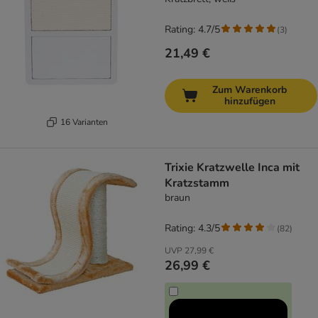
Rating: 4.7/5
(
3
)
21,49 €
Zum Warenkorb
hinzufügen
16 Varianten
Trixie Kratzwelle Inca mit
Kratzstamm
braun
Rating: 4.3/5
(
82
)
UVP
27,99 €
26,99 €