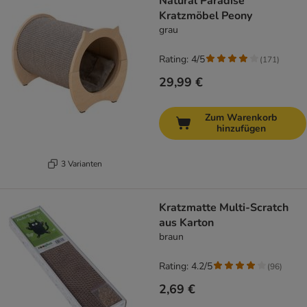
Natural Paradise
Kratzmöbel Peony
grau
Rating: 4/5
(
171
)
29,99 €
Zum Warenkorb
hinzufügen
3 Varianten
Kratzmatte Multi-Scratch
aus Karton
braun
Rating: 4.2/5
(
96
)
2,69 €