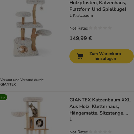
Holzpfosten, Katzenhaus,
Plattform Und Spielkugel
1 Kratzbaum
Not Rated
149,99 €
Zum Warenkorb
hinzufügen
Verkauf und Versand durch:
GIANTEX
Neu
GIANTEX Katzenbaum XXL
Aus Holz, Kletterhaus,
Hängematte, Sitzstange,
Sisal
1
Not Rated