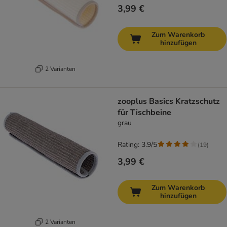
3,99 €
Zum Warenkorb
hinzufügen
2 Varianten
zooplus Basics Kratzschutz
für Tischbeine
grau
Rating: 3.9/5
(
19
)
3,99 €
Zum Warenkorb
hinzufügen
2 Varianten