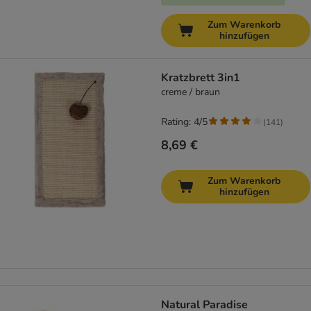
Zum Warenkorb
hinzufügen
Kratzbrett 3in1
creme / braun
Rating: 4/5
(
141
)
8,69 €
Zum Warenkorb
hinzufügen
Natural Paradise