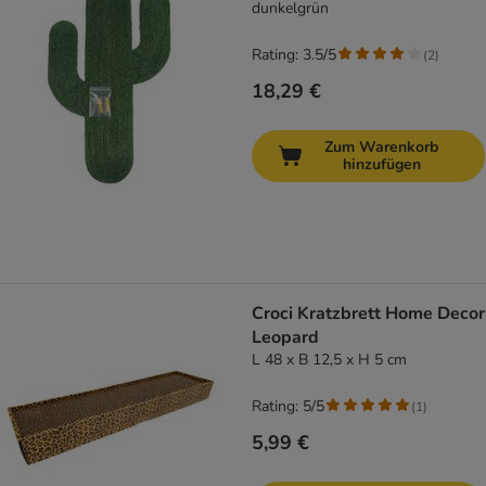
dunkelgrün
Rating: 3.5/5
(
2
)
18,29 €
Zum Warenkorb
hinzufügen
Croci Kratzbrett Home Decor
Leopard
L 48 x B 12,5 x H 5 cm
Rating: 5/5
(
1
)
5,99 €