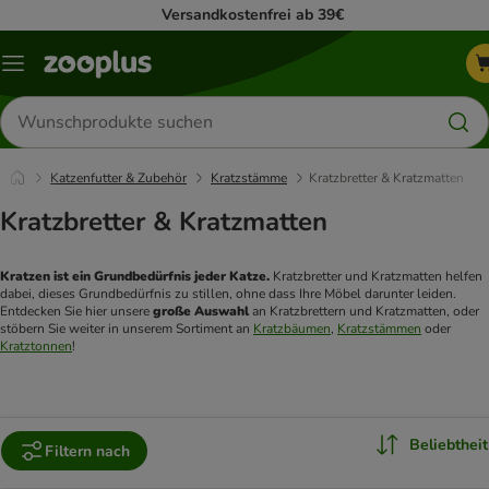
Versandkostenfrei ab 39€
Menü
Produkte
suchen
Katzenfutter & Zubehör
Kratzstämme
Kratzbretter & Kratzmatten
Kratzbretter & Kratzmatten
Kratzen ist ein Grundbedürfnis jeder Katze.
 Kratzbretter und Kratzmatten helfen 
dabei, dieses Grundbedürfnis zu stillen, ohne dass Ihre Möbel darunter leiden. 
Entdecken Sie hier unsere 
große Auswahl
 an Kratzbrettern und Kratzmatten, oder 
stöbern Sie weiter in unserem Sortiment an 
Kratzbäumen
, 
Kratzstämmen
 oder 
Kratztonnen
!
Beliebtheit
Filtern nach