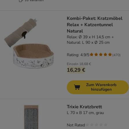
Kombi-Paket: Kratzmöbel
Relax + Katzentunnel
Natural
Relax: Ø 39 x H 14,5 cm +
Natural: L 90 x Ø 25 cm
Rating: 4.9/5
(
470
)
Einzeln
18,68 €
16,29 €
Zum Warenkorb
hinzufügen
Trixie Kratzbrett
L 70 x B 17 cm, grau
Not Rated