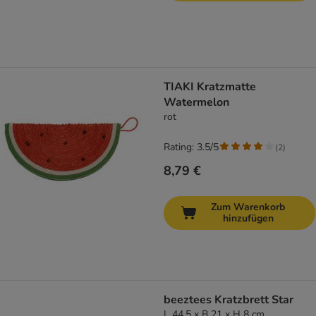
TIAKI Kratzmatte
Watermelon
rot
Rating: 3.5/5
(
2
)
8,79 €
Zum Warenkorb
hinzufügen
beeztees Kratzbrett Star
L 44,5 x B 21 x H 8 cm