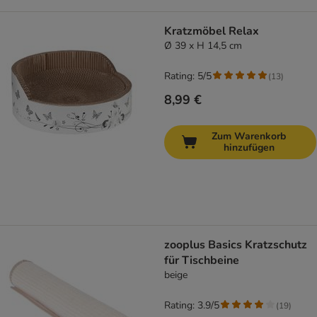
Kratzmöbel Relax
Ø 39 x H 14,5 cm
Rating: 5/5
(
13
)
8,99 €
Zum Warenkorb
hinzufügen
zooplus Basics Kratzschutz
für Tischbeine
beige
Rating: 3.9/5
(
19
)