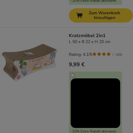
-20% Extra-Rabatt aktivieren
Zum Warenkorb
hinzufügen
Kratzmöbel 2in1
L 50 x B 22 x H 20 cm
Rating: 4.1/5
(
69
)
9,99 €
-15% Extra-Rabatt aktivieren