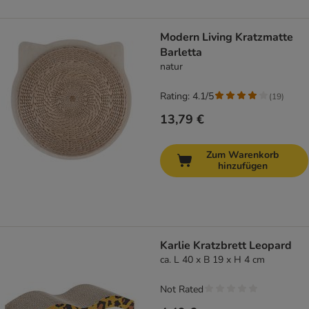
Modern Living Kratzmatte
Barletta
natur
Rating: 4.1/5
(
19
)
13,79 €
Zum Warenkorb
hinzufügen
Karlie Kratzbrett Leopard
ca. L 40 x B 19 x H 4 cm
Not Rated