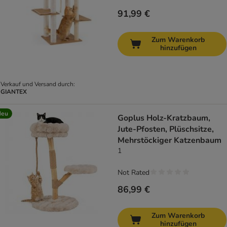
91,99 €
Zum Warenkorb
hinzufügen
Verkauf und Versand durch:
GIANTEX
Neu
Goplus Holz-Kratzbaum,
Jute-Pfosten, Plüschsitze,
Mehrstöckiger Katzenbaum
1
Not Rated
86,99 €
Zum Warenkorb
hinzufügen