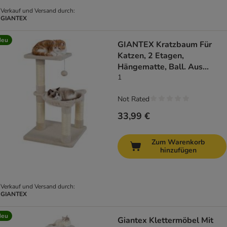
Verkauf und Versand durch:
GIANTEX
Neu
GIANTEX Kratzbaum Für
Katzen, 2 Etagen,
Hängematte, Ball. Aus
Plüsch
1
Not Rated
33,99 €
Zum Warenkorb
hinzufügen
Verkauf und Versand durch:
GIANTEX
Neu
Giantex Klettermöbel Mit