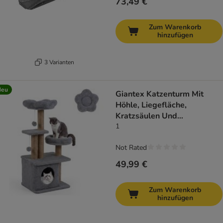
73,49 €
Zum Warenkorb
hinzufügen
3 Varianten
Neu
Giantex Katzenturm Mit
Höhle, Liegefläche,
Kratzsäulen Und
Spielzubehör
1
Not Rated
49,99 €
Zum Warenkorb
hinzufügen