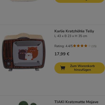
Karlie Kratzhöhle Telly
L 43 x B 23 x H 35 cm
Rating: 4.4/5
(
15
)
17,99 €
Zum Warenkorb
hinzufügen
TIAKI Kratzmatte Mojave