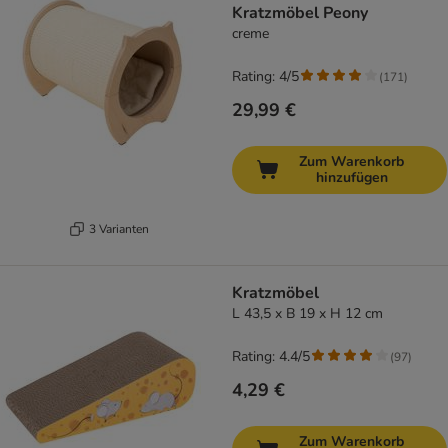
Kratzmöbel Peony
creme
Rating: 4/5
(
171
)
29,99 €
Zum Warenkorb
hinzufügen
3 Varianten
Kratzmöbel
L 43,5 x B 19 x H 12 cm
Rating: 4.4/5
(
97
)
4,29 €
Zum Warenkorb