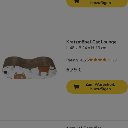
hinzufügen
Kratzmöbel Cat Lounge
L 48 x B 24 x H 13 cm
Rating: 4.1/5
(
28
)
6,79 €
Zum Warenkorb
hinzufügen