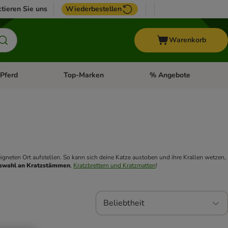
tieren Sie uns
Wiederbestellen
Warenkorb
Pferd
Top-Marken
% Angebote
: Fisch
tegorie-Menü öffnen: Vogel
Kategorie-Menü öffnen: Pferd
Kategorie-Menü öffnen: T
eigneten Ort aufstellen. So kann sich deine Katze austoben und ihre Krallen wetzen, 
swahl an Kratzstämmen
, 
Kratzbrettern und Kratzmatten
! 
Beliebtheit