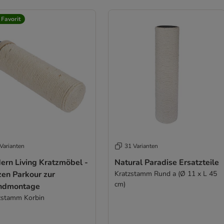
 Favorit
Varianten
31 Varianten
ern Living Kratzmöbel -
Natural Paradise Ersatzteile
zen Parkour zur
Kratzstamm Rund a (Ø 11 x L 45
cm)
dmontage
zstamm Korbin