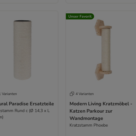
Unser Favorit
1 Varianten
4 Varianten
ral Paradise Ersatzteile
Modern Living Kratzmöbel -
zstamm Rund c (Ø 14,3 x L
Katzen Parkour zur
m)
Wandmontage
Kratzstamm Phoebe