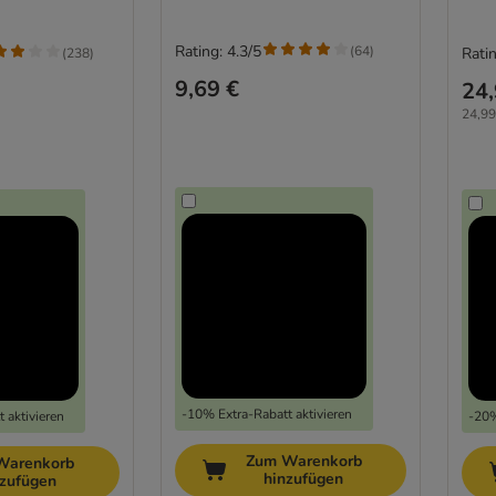
Rating: 4.3/5
(
64
)
Ratin
(
238
)
9,69 €
24,
24,99
-10% Extra-Rabatt aktivieren
 aktivieren
-20%
Zum Warenkorb
Warenkorb
hinzufügen
nzufügen