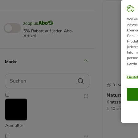
Wir ve
verwen
können
5% Rabatt auf jeden Abo-
Artikel
Cookie
Produk
jederz
Inform
person
Marke
sowie
Suchen
Einste
31 Varianten
Natural Parad
(
1
)
Kratzstamm Run
L 40 cm)
Aumüller
(
1
)