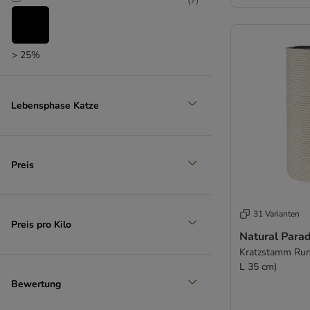
(
7
)
> 25%
(
7
)
Lebensphase Katze
> 35%
(
3
)
Preis
31 Varianten
> 50%
Preis pro Kilo
Natural Parad
Kratzstamm Run
L 35 cm)
Bewertung