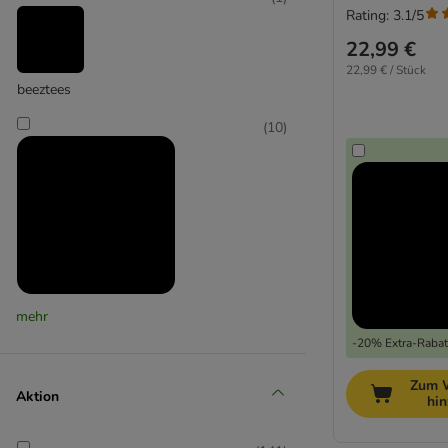
Rating: 3.1/5
22,99 €
22,99 € / Stück
beeztees
(
10
)
Canadian Cat Company
mehr
-20% Extra-Rabatt
(
1
)
Zum 
Aktion
hi
Catit