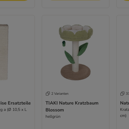
2 Varianten
3
ise Ersatzteile
TIAKI Nature Kratzbaum
Natu
g a (Ø 10,5 x L
Blossom
Krat
cm)
hellgrün