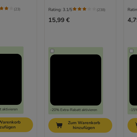
(
23
)
Rating: 3.1/5
Ratin
(
238
)
15,99 €
4,7
 aktivieren
-20% Extra-Rabatt aktivieren
-15%
Warenkorb
Zum Warenkorb
nzufügen
hinzufügen