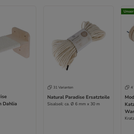
Unser
31 Varianten
4 
ise
Natural Paradise Ersatzteile
Mod
m Dahlia
Sisalseil: ca. Ø 6 mm x 30 m
Kat
Wan
Krat