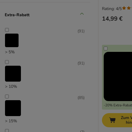
Rating: 4/5
(
12
)
Extra-Rabatt
14,99 €
(
91
)
Unser Favorit
> 5%
(
91
)
> 10%
(
85
)
-20% Extra-Rabatt
Zum 
> 15%
hi