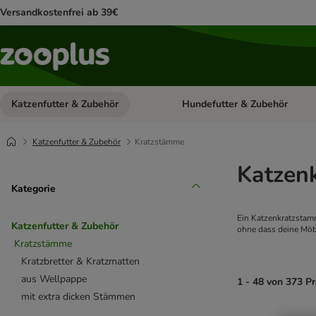
Versandkostenfrei ab 39€
Katzenfutter & Zubehör
Hundefutter & Zubehör
Kategorie-Menü öffnen: Katzenf
Katzenfutter & Zubehör
Kratzstämme
Katzen
Kategorie
Ein Katzenkratzstamm
Katzenfutter & Zubehör
ohne dass deine Möbe
Kratzstämme
Kratzbretter & Kratzmatten
aus Wellpappe
1 - 48 von 373 P
mit extra dicken Stämmen
product items ha