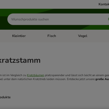
Kontak
Produkte
suchen
Kleintier
Fisch
Vogel
utter & Zubehör
Kategorie-Menü öffnen: Hundefutter & Zubehör
Kategorie-Menü öffnen: Kleintier
Kategorie-Menü öffnen
Ka
kratzstamm
 ist im Vergleich zu 
Kratzbäumen
 platzsparender und lässt sich leicht an einem ge
l unter dem natürlichen Kratztrieb leiden müssen. Entdecke jetzt unsere 
große Au
rodukte
ve been changed