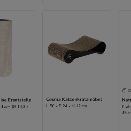
3
Cosma Katzenkratzmöbel
ise Ersatzteile
Natu
L 50 x B 24 x H 12 cm
d a/H (Ø 14,3 x
Krat
45 c