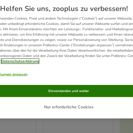
Helfen Sie uns, zooplus zu verbessern!
rwenden Cookies, Pixel und andere Technologien (“Cookies”) auf unserer Webseite.
den unbedingt erforderliche Cookies, damit Sie auf unserer Webseite surfen und ei
. Mit Ihrem Einverständnis möchten wir Leistungs-, Funktionelle- und Marketingzw
s aktivieren, um Ihre Erfahrung mit unserer Webseite zu verbessern und Ihnen relev
te und Dienstleistungen zu zeigen, sowie zur Personalisierung von Werbung. Sie 
eit Änderungen in unserem Präferenz-Center (“Einstellungen anpassen”) vornehmen
ationen über den für die Verarbeitung Ihrer Daten Verantwortlichen, die verarbeiteten
enbezogenen Daten und den Zweck der Verarbeitung finden Sie unter Präferenz-Cen
Datenschutzerklärung
llungen anpassen
2 Varianten
ise Ersatzteile
Natural Paradise Kratzsäule
Einverstanden und weiter
d b/G (Ø 14,3 x
Jasmine XXL
hellgrau
Nur erforderliche Cookies