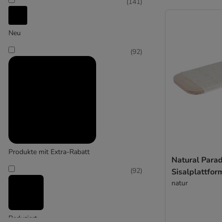
(
141
)
(
1
)
Neu
Cosma
(
92
)
(
2
)
Croci
Produkte mit Extra-Rabatt
Natural Parad
(
92
)
Sisalplattfor
natur
Reduziert