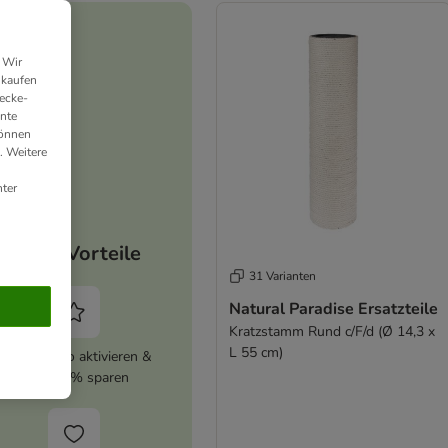
 Wir
nkaufen
ecke-
ante
können
. Weitere
ter
Deine Vorteile
31 Varianten
Natural Paradise Ersatzteile
Kratzstamm Rund c/F/d (Ø 14,3 x
L 55 cm)
zooplus Abo aktivieren &
immer 5% sparen