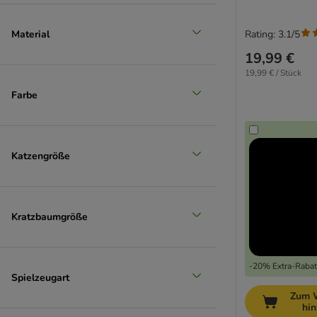
Material
Rating: 3.1/5
19,99 €
19,99 € / Stück
Farbe
Katzengröße
Kratzbaumgröße
-20% Extra-Rabatt
Spielzeugart
Zum 
hi