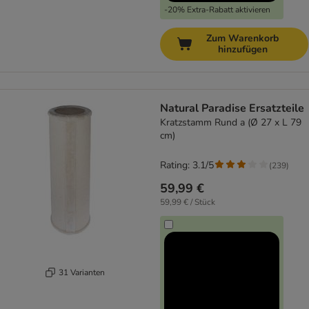
-20% Extra-Rabatt aktivieren
Zum Warenkorb
hinzufügen
Natural Paradise Ersatzteile
Kratzstamm Rund a (Ø 27 x L 79
cm)
Rating: 3.1/5
(
239
)
59,99 €
59,99 € / Stück
31 Varianten