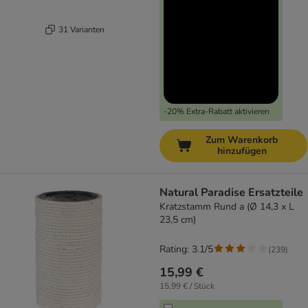
31 Varianten
-20% Extra-Rabatt aktivieren
Zum Warenkorb
hinzufügen
Natural Paradise Ersatzteile
Kratzstamm Rund a (Ø 14,3 x L
23,5 cm)
Rating: 3.1/5
(
239
)
15,99 €
15,99 € / Stück