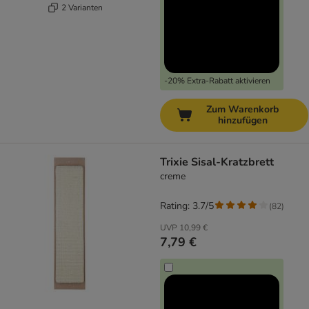
2 Varianten
-20% Extra-Rabatt aktivieren
Zum Warenkorb
hinzufügen
Trixie Sisal-Kratzbrett
creme
Rating: 3.7/5
(
82
)
UVP
10,99 €
7,79 €