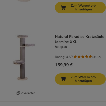
Zum Warenkorb
hinzufügen
Natural Paradise Kratzsäule
Jasmine XXL
hellgrau
Rating: 4.6/5
(
3132
)
159,99 €
Zum Warenkorb
hinzufügen
2 Varianten