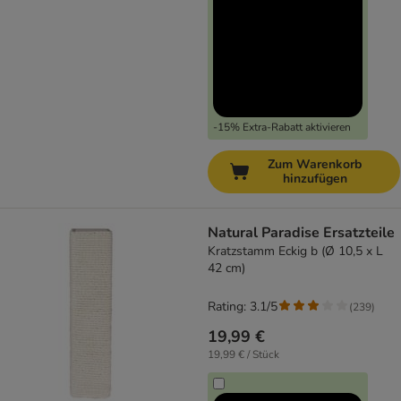
-15% Extra-Rabatt aktivieren
Zum Warenkorb
hinzufügen
Natural Paradise Ersatzteile
Kratzstamm Eckig b (Ø 10,5 x L
42 cm)
Rating: 3.1/5
(
239
)
19,99 €
19,99 € / Stück