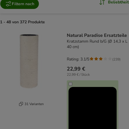
Beliebtheit
Filtern nach
1 - 48 von 372 Produkte
product items have been changed
Natural Paradise Ersatzteile
Kratzstamm Rund b/G (Ø 14,3 x L
40 cm)
Rating: 3.1/5
(
239
)
22,99 €
22,99 € / Stück
31 Varianten