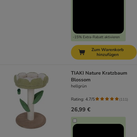
-15% Extra-Rabatt aktivieren
Zum Warenkorb
hinzufügen
TIAKI Nature Kratzbaum
Blossom
hellgrün
Rating: 4.7/5
(
111
)
26,99 €