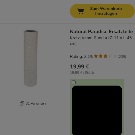
Zum Warenkorb
hinzufügen
Natural Paradise Ersatzteile
Kratzstamm Rund a (Ø 11 x L 45
cm)
Rating: 3.1/5
(
239
)
19,99 €
19,99 € / Stück
31 Varianten