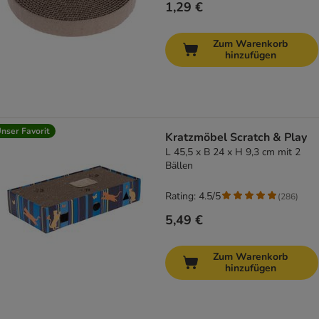
1,29 €
Zum Warenkorb
hinzufügen
nser Favorit
Kratzmöbel Scratch & Play
L 45,5 x B 24 x H 9,3 cm mit 2
Bällen
Rating: 4.5/5
(
286
)
5,49 €
Zum Warenkorb
hinzufügen