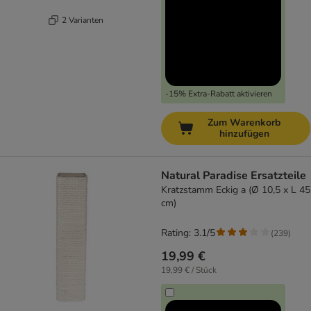
2 Varianten
-15% Extra-Rabatt aktivieren
Zum Warenkorb
hinzufügen
Natural Paradise Ersatzteile
Kratzstamm Eckig a (Ø 10,5 x L 45
cm)
Rating: 3.1/5
(
239
)
19,99 €
19,99 € / Stück