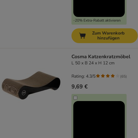
-20% Extra-Rabatt aktivieren
Zum Warenkorb
hinzufügen
Cosma Katzenkratzmöbel
L 50 x B 24 x H 12 cm
Rating: 4.3/5
(
65
)
9,69 €