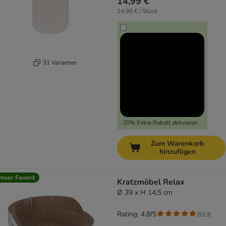
14,99 €
14,99 € / Stück
31 Varianten
-20% Extra-Rabatt aktivieren
Zum Warenkorb
hinzufügen
nser Favorit
Kratzmöbel Relax
Ø 39 x H 14,5 cm
Rating: 4.8/5
(
513
)