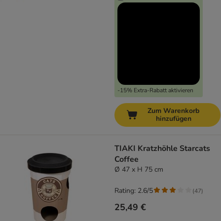
-15% Extra-Rabatt aktivieren
Zum Warenkorb
hinzufügen
TIAKI Kratzhöhle Starcats
Coffee
Ø 47 x H 75 cm
Rating: 2.6/5
(
47
)
25,49 €