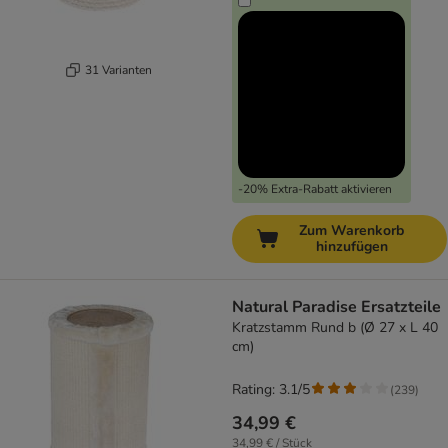
31 Varianten
-20% Extra-Rabatt aktivieren
Zum Warenkorb
hinzufügen
Natural Paradise Ersatzteile
Kratzstamm Rund b (Ø 27 x L 40
cm)
Rating: 3.1/5
(
239
)
34,99 €
34,99 € / Stück