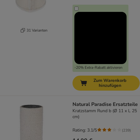
31 Varianten
-20% Extra-Rabatt aktivieren
Zum Warenkorb
hinzufügen
Natural Paradise Ersatzteile
Kratzstamm Rund b (Ø 11 x L 25
cm)
Rating: 3.1/5
(
239
)