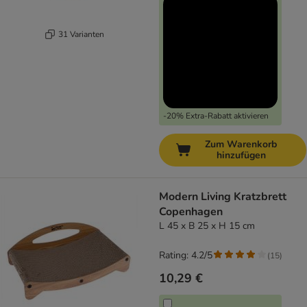
31 Varianten
-20% Extra-Rabatt aktivieren
Zum Warenkorb
hinzufügen
Modern Living Kratzbrett
Copenhagen
L 45 x B 25 x H 15 cm
Rating: 4.2/5
(
15
)
10,29 €