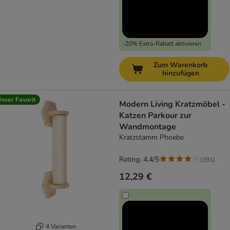
-20% Extra-Rabatt aktivieren
Zum Warenkorb
hinzufügen
nser Favorit
Modern Living Kratzmöbel -
Katzen Parkour zur
Wandmontage
Kratzstamm Phoebe
Rating: 4.4/5
(
391
)
12,29 €
4 Varianten