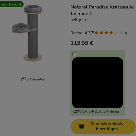
nser Favorit
Natural Paradise Kratzsäule
Jasmine L
hellgrau
Rating: 4.3/5
(
253
)
119,99 €
2 Varianten
-20% Extra-Rabatt aktivieren
Zum Warenkorb
hinzufügen