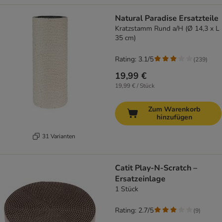
Natural Paradise Ersatzteile
Kratzstamm Rund a/H (Ø 14,3 x L
35 cm)
Rating: 3.1/5
(
239
)
19,99 €
19,99 € / Stück
Zum Warenkorb
hinzufügen
31 Varianten
Catit Play-N-Scratch –
Ersatzeinlage
1 Stück
Rating: 2.7/5
(
9
)