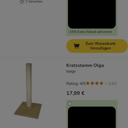
2 Varianten
-15% Extra-Rabatt aktivieren
Zum Warenkorb
hinzufügen
Kratzstamm Olga
beige
Rating: 4/5
(
137
)
17,99 €