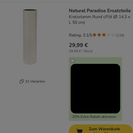
Natural Paradise Ersatzteile
Kratzstamm Rund c/F/d (Ø 14,3 x
L 55 cm)
Rating: 3.1/5
(
239
)
29,99 €
29,99 € / Stück
31 Varianten
-20% Extra-Rabatt aktivieren
Zum Warenkorb