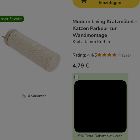
hinzufügen
nser Favorit
Modern Living Kratzmöbel -
Katzen Parkour zur
Wandmontage
Kratzstamm Korbin
Rating: 4.4/5
(
391
)
4,79 €
4 Varianten
-15% Extra-Rabatt aktivieren