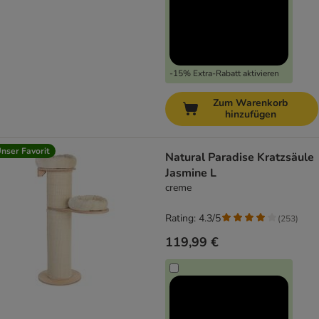
-15% Extra-Rabatt aktivieren
Zum Warenkorb
hinzufügen
nser Favorit
Natural Paradise Kratzsäule
Jasmine L
creme
Rating: 4.3/5
(
253
)
119,99 €