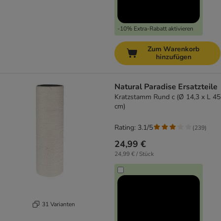
-10% Extra-Rabatt aktivieren
Zum Warenkorb
hinzufügen
Natural Paradise Ersatzteile
Kratzstamm Rund c (Ø 14,3 x L 45
cm)
Rating: 3.1/5
(
239
)
24,99 €
24,99 € / Stück
31 Varianten