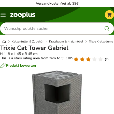
Versandkostenfrei ab 39€
Menü
Produkte
suchen
Katzenfutter & Zubehör
Kratzbaum & Kratzmöbel
Trixie Kratzbäume
Trixie Cat Tower Gabriel
H 118 x L 45 x B 45 cm
This is a stars rating area from zero to 5: 3.0/5
(
7
)
Produkt bewerten