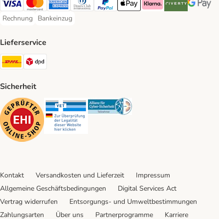
Visa Payment Method
Mastercard Payment Method
American Express Payment Method
Diners Club Payment Method
PayPal Payment Method
Apple Pay Payment Method
Klarna Payment Method
Riverty Payment 
Google P
Rechnung
Bankeinzug
Rechnung Payment Method
Bankeinzug Payment Method
Lieferservice
DHL Shipping Method
DPD Shipping Method
Sicherheit
Security
Security
Security
Kontakt
Versandkosten und Lieferzeit
Impressum
Allgemeine Geschäftsbedingungen
Digital Services Act
Vertrag widerrufen
Entsorgungs- und Umweltbestimmungen
Zahlungsarten
Über uns
Partnerprogramme
Karriere