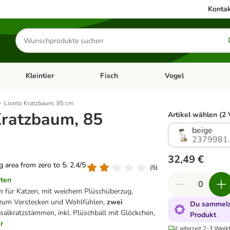
Kontak
Produkte
suchen
Kleintier
Fisch
Vogel
utter & Zubehör
Kategorie-Menü öffnen: Hundefutter & Zubehör
Kategorie-Menü öffnen: Kleintier
Kategorie-Menü öffnen
Ka
Lionto Kratzbaum, 85 cm
Kratzbaum, 85
Artikel wählen (2 
beige
2379981
32,49 €
ng area from zero to 5: 2.4/5
(
5
)
rten
m für Katzen, mit weichem Plüschüberzug,
zum Verstecken und Wohlfühlen,
zwei
Du sammelst
Sisalkratzstämmen, inkl. Plüschball mit Glöckchen,
Produkt
r
Lieferzeit 2-3 Werk