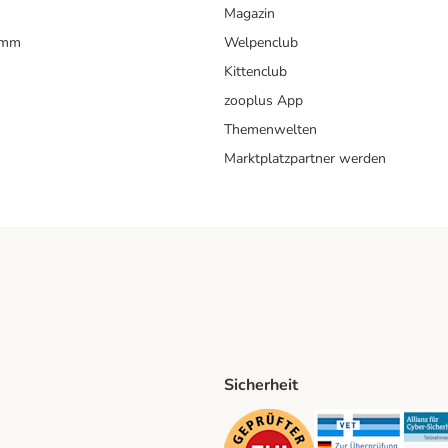
Magazin
amm
Welpenclub
Kittenclub
zooplus App
Themenwelten
Marktplatzpartner werden
Sicherheit
ping Method
D Shipping Method
Security
Securit