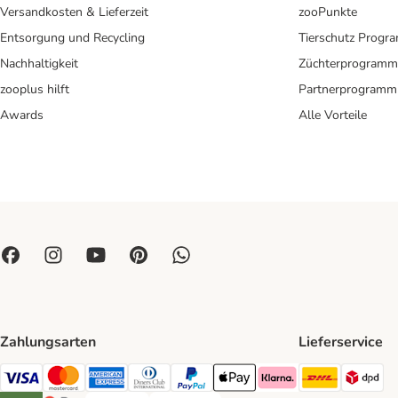
Versandkosten & Lieferzeit
zooPunkte
Entsorgung und Recycling
Tierschutz Progr
Nachhaltigkeit
Züchterprogramm
zooplus hilft
Partnerprogramm
Awards
Alle Vorteile
Zahlungsarten
Lieferservice
DHL Ship
DP
Visa Payment Method
Mastercard Payment Method
American Express Payment Method
Diners Club Payment Method
PayPal Payment Method
Apple Pay Payment Method
Klarna Payment Method