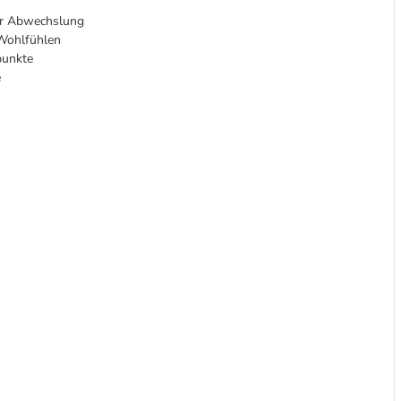
für Abwechslung
 Wohlfühlen
punkte
e