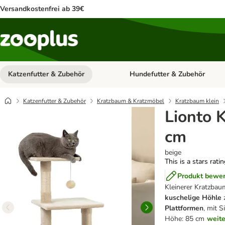
Versandkostenfrei ab 39€
Katzenfutter & Zubehör
Hundefutter & Zubehör
Kategorie-Menü öffnen: Katzenf
Katzenfutter & Zubehör
Kratzbaum & Kratzmöbel
Kratzbaum klein
Lionto 
cm
beige
This is a stars rati
Produkt bewe
Kleinerer Kratzbau
kuschelige Höhle
Plattformen
, mit 
Höhe: 85 cm
weite