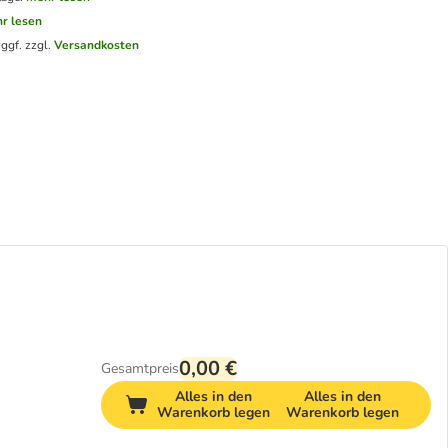
r lesen
.
ggf. zzgl.
Versandkosten
0,00 €
Gesamtpreis
Alles in den
Alles in den
Warenkorb legen
Warenkorb legen