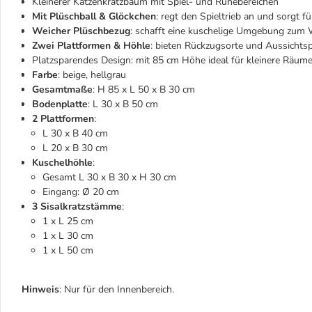
Kleinerer Katzenkratzbaum mit Spiel- und Ruhebereichen
Mit Plüschball & Glöckchen
: regt den Spieltrieb an und sorgt 
Weicher Plüschbezug
: schafft eine kuschelige Umgebung zum
Zwei Plattformen & Höhle
: bieten Rückzugsorte und Aussichts
Platzsparendes Design: mit 85 cm Höhe ideal für kleinere Räum
Farbe
: beige, hellgrau
Gesamtmaße
: H 85 x L 50 x B 30 cm
Bodenplatte
: L 30 x B 50 cm
2 Plattformen
:
L 30 x B 40 cm
L 20 x B 30 cm
Kuschelhöhle
:
Gesamt L 30 x B 30 x H 30 cm
Eingang: Ø 20 cm
3 Sisalkratzstämme
:
1 x L 25 cm
1 x L 30 cm
1 x L 50 cm
Hinweis
: Nur für den Innenbereich.