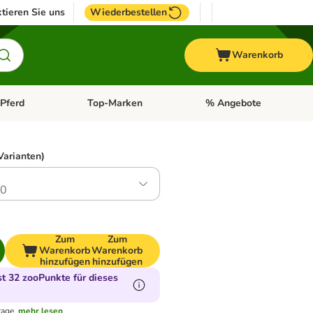
tieren Sie uns
Wiederbestellen
Warenkorb
Pferd
Top-Marken
% Angebote
: Fisch
tegorie-Menü öffnen: Vogel
Kategorie-Menü öffnen: Pferd
Kategorie-Menü öffnen: T
Varianten)
.0
Zum
Zum
Warenkorb
Warenkorb
hinzufügen
hinzufügen
 32 zooPunkte für dieses
tage.
mehr lesen