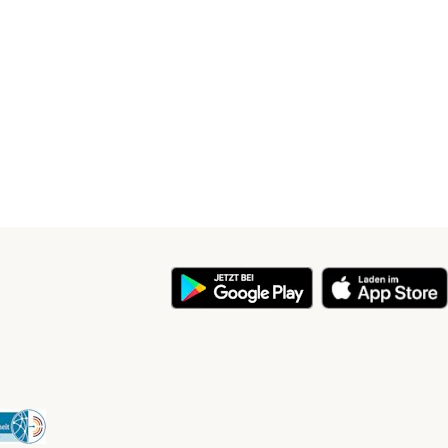
y
Security