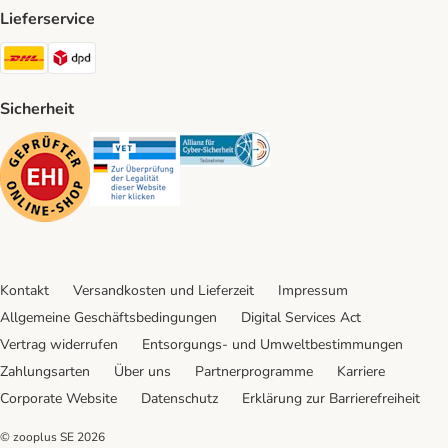
Lieferservice
DHL Shipping Method
DPD Shipping Method
Sicherheit
Security
Security
Security
Kontakt
Versandkosten und Lieferzeit
Impressum
Allgemeine Geschäftsbedingungen
Digital Services Act
Vertrag widerrufen
Entsorgungs- und Umweltbestimmungen
Zahlungsarten
Über uns
Partnerprogramme
Karriere
Corporate Website
Datenschutz
Erklärung zur Barrierefreiheit
© zooplus SE
2026