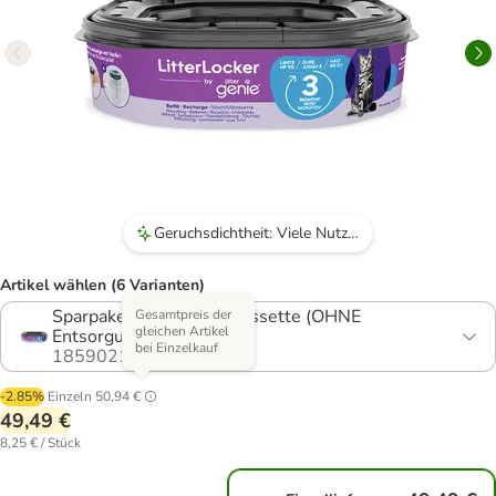
Geruchsdichtheit: Viele Nutzer berichten, dass der Mülleimer effektiv Gerüche zurückhält und man nichts riecht.
Artikel wählen (6 Varianten)
Sparpaket 6 x Nachfüllkassette (OHNE
Gesamtpreis der
gleichen Artikel
Entsorgungseimer)
bei Einzelkauf
1859021.5
-2.85%
Einzeln
50,94 €
49,49 €
8,25 € / Stück