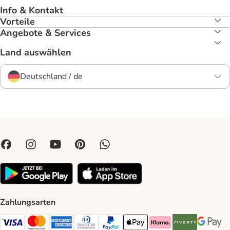
Info & Kontakt
Vorteile
Angebote & Services
Land auswählen
Deutschland / de
Zahlungsarten
Visa Payment Method
Mastercard Payment Method
American Express Payment Method
Diners Club Payment Method
PayPal Payment Method
Apple Pay Payment Method
Klarna Payment Method
Riverty Payment 
Google P