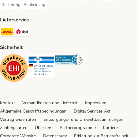
Rechnung
Bankeinzug
Rechnung Payment Method
Bankeinzug Payment Method
Lieferservice
DHL Shipping Method
DPD Shipping Method
Sicherheit
Security
Security
Security
Kontakt
Versandkosten und Lieferzeit
Impressum
Allgemeine Geschäftsbedingungen
Digital Services Act
Vertrag widerrufen
Entsorgungs- und Umweltbestimmungen
Zahlungsarten
Über uns
Partnerprogramme
Karriere
Corporate Website
Datenschutz
Erklärung zur Barrierefreiheit