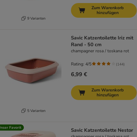
Zum Warenkorb
hinzufügen
9 Varianten
Savic Katzentoilette Iriz mit
Rand - 50 cm
champagner rosa / toskana rot
Rating: 4/5
(
144
)
6,99 €
Zum Warenkorb
hinzufügen
5 Varianten
nser Favorit
Savic Katzentoilette Nestor
champagner rosa / toskana rot