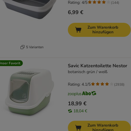
Rating: 4/5
(
144
)
6,99 €
Zum Warenkorb
hinzufügen
5 Varianten
nser Favorit
Savic Katzentoilette Nestor
botanisch grün / weiß
Rating: 4.1/5
(
2938
)
18,99 €
18,04 €
Zum Warenkorb
hinzufügen