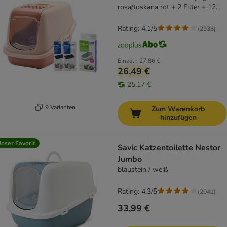
rosa/toskana rot + 2 Filter + 12
Bag it up
Rating: 4.1/5
(
2938
)
Einzeln
27,86 €
26,49 €
25,17 €
9 Varianten
Zum Warenkorb
hinzufügen
nser Favorit
Savic Katzentoilette Nestor
Jumbo
blaustein / weiß
Rating: 4.3/5
(
2041
)
33,99 €