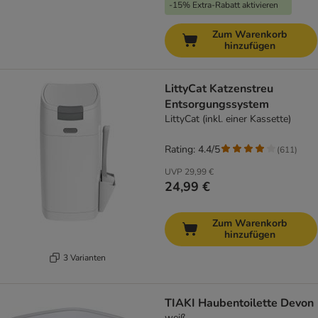
-15% Extra-Rabatt aktivieren
Zum Warenkorb
hinzufügen
LittyCat Katzenstreu
Entsorgungssystem
LittyCat (inkl. einer Kassette)
Rating: 4.4/5
(
611
)
UVP
29,99 €
24,99 €
Zum Warenkorb
hinzufügen
3 Varianten
TIAKI Haubentoilette Devon
weiß