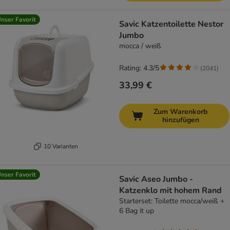
nser Favorit
Savic Katzentoilette Nestor
Jumbo
mocca / weiß
Rating: 4.3/5
(
2041
)
33,99 €
Zum Warenkorb
hinzufügen
10 Varianten
nser Favorit
Savic Aseo Jumbo -
Katzenklo mit hohem Rand
Starterset: Toilette mocca/weiß +
6 Bag it up