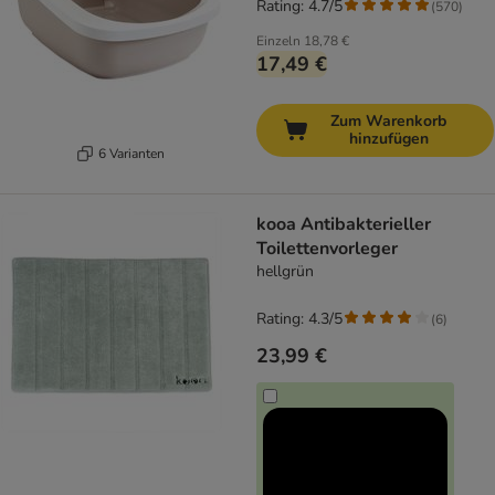
Rating: 4.7/5
(
570
)
Einzeln
18,78 €
17,49 €
Zum Warenkorb
hinzufügen
6 Varianten
kooa Antibakterieller
Toilettenvorleger
hellgrün
Rating: 4.3/5
(
6
)
23,99 €