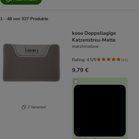
1 - 48 von 327 Produkte
product items have been changed
kooa Doppellagige
Katzenstreu-Matte
marshmallow
Rating: 4.5/5
(
41
)
9,79 €
2 Varianten