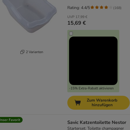
Rating: 4.4/5
(
168
)
UVP
17,99 €
15,69 €
2 Varianten
-15% Extra-Rabatt aktivieren
Zum Warenkorb
hinzufügen
nser Favorit
Savic Katzentoilette Nestor
Starterset: Toilette champagner