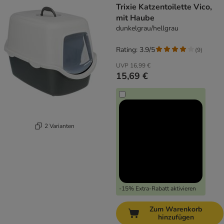
Trixie Katzentoilette Vico,
mit Haube
dunkelgrau/hellgrau
Rating: 3.9/5
(
9
)
UVP
16,99 €
15,69 €
2 Varianten
-15% Extra-Rabatt aktivieren
Zum Warenkorb
hinzufügen