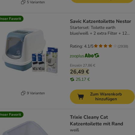
5 Varianten
nser Favorit
Savic Katzentoilette Nestor
Starterset: Toilette earth
blue/weiß + 2 extra Filter + 12
Bag it up
Rating: 4.1/5
(
2938
)
Einzeln
27,86 €
26,49 €
25,17 €
9 Varianten
Zum Warenkorb
hinzufügen
nser Favorit
Trixie Cleany Cat
Katzentoilette mit Rand
weiß