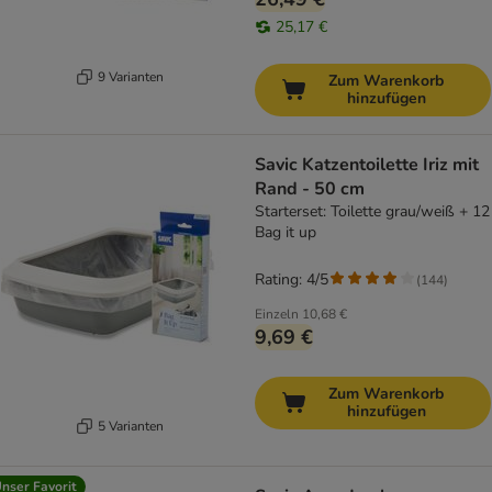
25,17 €
9 Varianten
Zum Warenkorb
hinzufügen
Savic Katzentoilette Iriz mit
Rand - 50 cm
Starterset: Toilette grau/weiß + 12
Bag it up
Rating: 4/5
(
144
)
Einzeln
10,68 €
9,69 €
Zum Warenkorb
hinzufügen
5 Varianten
nser Favorit