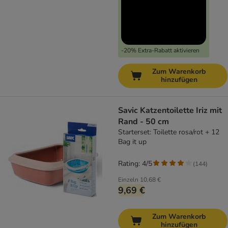
-20% Extra-Rabatt aktivieren
Zum Warenkorb
hinzufügen
Savic Katzentoilette Iriz mit
Rand - 50 cm
Starterset: Toilette rosa/rot + 12
Bag it up
Rating: 4/5
(
144
)
Einzeln
10,68 €
9,69 €
Zum Warenkorb
hinzufügen