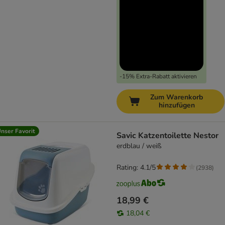
-15% Extra-Rabatt aktivieren
Zum Warenkorb
hinzufügen
nser Favorit
Savic Katzentoilette Nestor
erdblau / weiß
Rating: 4.1/5
(
2938
)
18,99 €
18,04 €