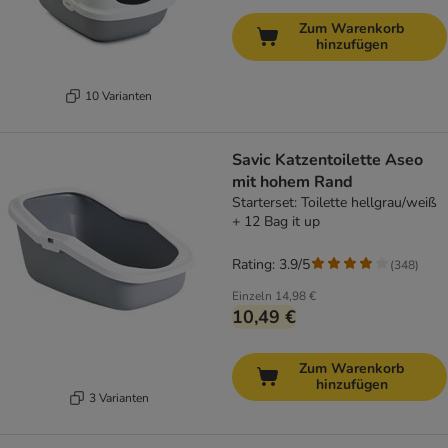
Zum Warenkorb
hinzufügen
10 Varianten
Savic Katzentoilette Aseo
mit hohem Rand
Starterset: Toilette hellgrau/weiß
+ 12 Bag it up
Rating: 3.9/5
(
348
)
Einzeln
14,98 €
10,49 €
Zum Warenkorb
hinzufügen
3 Varianten