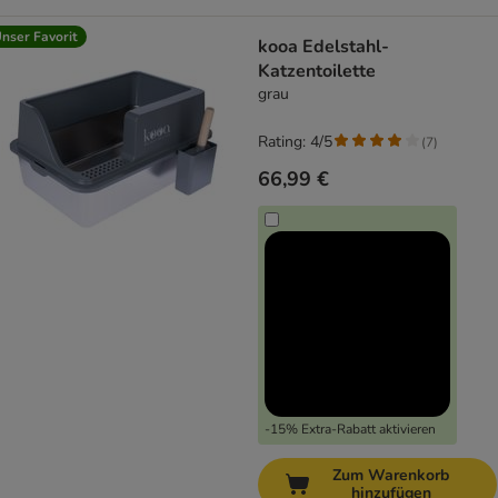
nser Favorit
kooa Edelstahl-
Katzentoilette
grau
Rating: 4/5
(
7
)
66,99 €
-15% Extra-Rabatt aktivieren
Zum Warenkorb
hinzufügen