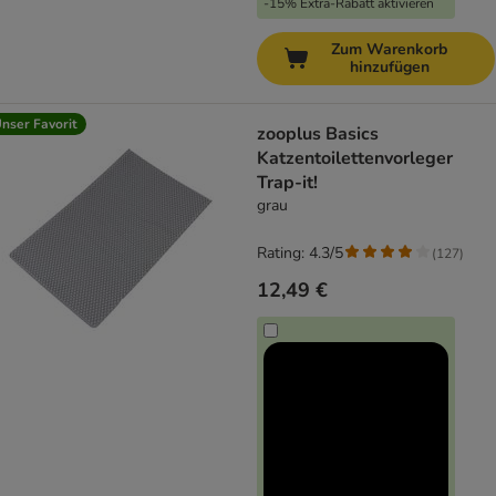
-15% Extra-Rabatt aktivieren
Zum Warenkorb
hinzufügen
nser Favorit
zooplus Basics
Katzentoilettenvorleger
Trap-it!
grau
Rating: 4.3/5
(
127
)
12,49 €