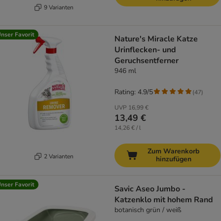
9 Varianten
nser Favorit
Nature's Miracle Katze
Urinflecken- und
Geruchsentferner
946 ml
Rating: 4.9/5
(
47
)
UVP
16,99 €
13,49 €
14,26 € / l
Zum Warenkorb
2 Varianten
hinzufügen
nser Favorit
Savic Aseo Jumbo -
Katzenklo mit hohem Rand
botanisch grün / weiß