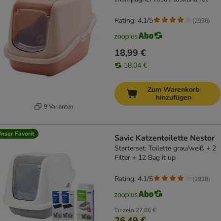
Rating: 4.1/5
(
2938
)
18,99 €
18,04 €
Zum Warenkorb
hinzufügen
9 Varianten
nser Favorit
Savic Katzentoilette Nestor
Starterset: Toilette grau/weiß + 2
Filter + 12 Bag it up
Rating: 4.1/5
(
2938
)
Einzeln
27,86 €
26,49 €