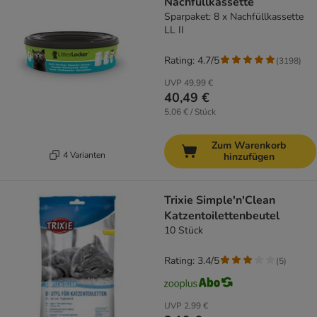
Nachfüllkassette
Sparpaket: 8 x Nachfüllkassette
LL II
Rating: 4.7/5
(
3198
)
UVP
49,99 €
40,49 €
5,06 € / Stück
Zum Warenkorb
4 Varianten
hinzufügen
Trixie Simple'n'Clean
Katzentoilettenbeutel
10 Stück
Rating: 3.4/5
(
5
)
UVP
2,99 €