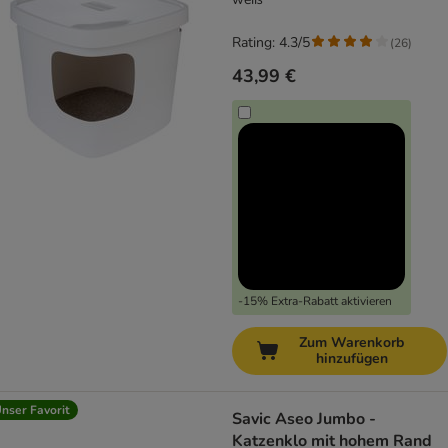
Rating: 4.3/5
(
26
)
43,99 €
-15% Extra-Rabatt aktivieren
Zum Warenkorb
hinzufügen
nser Favorit
Savic Aseo Jumbo -
Katzenklo mit hohem Rand