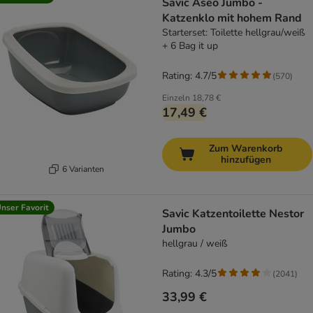
Savic Aseo Jumbo -
Katzenklo mit hohem Rand
Starterset: Toilette hellgrau/weiß
+ 6 Bag it up
Rating: 4.7/5
(
570
)
Einzeln
18,78 €
17,49 €
Zum Warenkorb
hinzufügen
6 Varianten
nser Favorit
Savic Katzentoilette Nestor
Jumbo
hellgrau / weiß
Rating: 4.3/5
(
2041
)
33,99 €