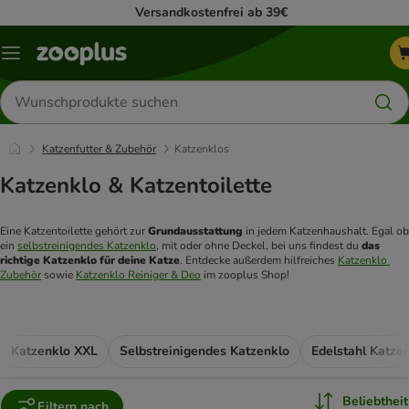
Versandkostenfrei ab 39€
Menü
Produkte
suchen
Katzenfutter & Zubehör
Katzenklos
Katzenklo & Katzentoilette
Eine Katzentoilette gehört zur 
Grundausstattung 
in jedem Katzenhaushalt. Egal ob 
ein 
selbstreinigendes Katzenklo
, mit oder ohne Deckel, bei uns findest du 
das 
richtige Katzenklo für deine Katze
. Entdecke außerdem hilfreiches 
Katzenklo 
Zubehör
 sowie 
Katzenklo Reiniger & Deo
 im zooplus Shop!
Katzenklo XXL
Selbstreinigendes Katzenklo
Edelstahl Katze
Beliebtheit
Filtern nach