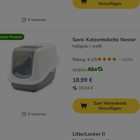
hinzufügen
6 Varianten
nser Favorit
Savic Katzentoilette Nestor
hellgrau / weiß
Rating: 4.1/5
(
2938
)
18,99 €
18,04 €
Zum Warenkorb
hinzufügen
9 Varianten
LitterLocker II