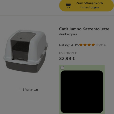
Zum Warenkorb
hinzufügen
Catit Jumbo Katzentoilette
dunkelgrau
Rating: 4.3/5
(
919
)
UVP
36,99 €
32,99 €
3 Varianten