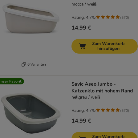
mocca / weiß
Rating: 4.7/5
(
570
)
14,99 €
Zum Warenkorb
hinzufügen
6 Varianten
nser Favorit
Savic Aseo Jumbo -
Katzenklo mit hohem Rand
hellgrau / weiß
Rating: 4.7/5
(
570
)
14,99 €
Zum Warenkorb