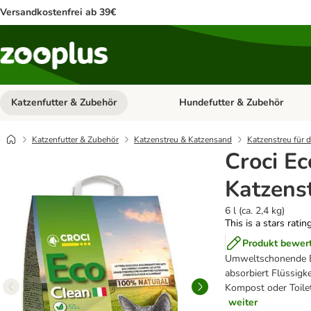
Versandkostenfrei ab 39€
Katzenfutter & Zubehör
Hundefutter & Zubehör
Kategorie-Menü öffnen: Katzenf
Katzenfutter & Zubehör
Katzenstreu & Katzensand
Katzenstreu für d
Croci Ec
Katzens
6 l (ca. 2,4 kg)
This is a stars ratin
Produkt bewer
Umweltschonende Ein
absorbiert Flüssigk
Kompost oder Toilet
weiter