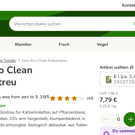
Kontak
Produkte
suchen
Kleintier
Fisch
Vogel
utter & Zubehör
Kategorie-Menü öffnen: Hundefutter & Zubehör
Kategorie-Menü öffnen: Kleintier
Kategorie-Menü öffnen
Ka
ie Toilette
Croci Eco Clean Katzenstreu
o Clean
Artikel wählen (6
6 l (ca. 2,
treu
1910735
UVP 7,80 €
g area from zero to 5: 3.6/5
(
43
)
7,79 €
ten
3,25 € / kg
streu für Katzentoiletten auf Pflanzenbasis,
eiten, CO₂-arm hergestellt, klumpenbildend, in
te entsorgbar, biologisch abbaubar, aus Italien
Du sammels