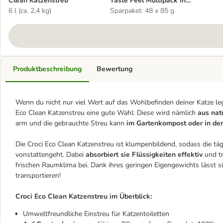
Clean Katzenstreu
Taste Feel Multipack in
6 l (ca. 2,4 kg)
Soße
Sparpaket: 48 x 85 g
Produktbeschreibung
Bewertung
Wenn du nicht nur viel Wert auf das Wohlbefinden deiner Katze leg
Eco Clean Katzenstreu eine gute Wahl: Diese wird nämlich
aus natü
arm und die gebrauchte Streu kann
im Gartenkompost oder in der 
Die Croci Eco Clean Katzenstreu ist klumpenbildend, sodass die täg
vonstattengeht. Dabei
absorbiert sie Flüssigkeiten effektiv
und tr
frischen Raumklima bei. Dank ihres geringen Eigengewichts lässt s
transportieren!
Croci Eco Clean Katzenstreu im Überblick:
Umweltfreundliche Einstreu für Katzentoiletten