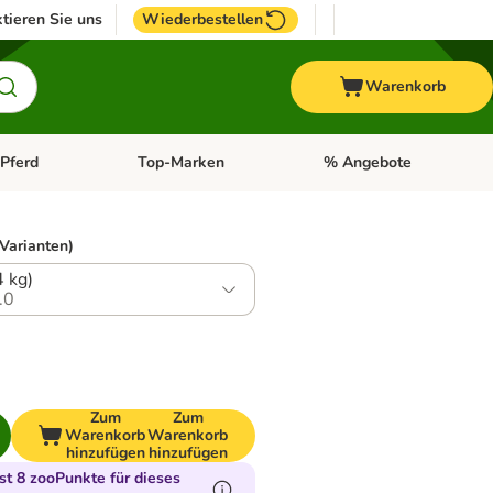
tieren Sie uns
Wiederbestellen
Warenkorb
Pferd
Top-Marken
% Angebote
: Fisch
tegorie-Menü öffnen: Vogel
Kategorie-Menü öffnen: Pferd
Kategorie-Menü öffnen: T
 Varianten)
4 kg)
.0
Zum
Zum
Warenkorb
Warenkorb
hinzufügen
hinzufügen
t 8 zooPunkte für dieses