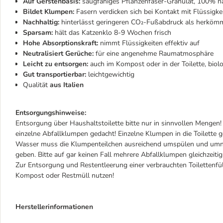
Auf Gerstenbasis:
saugfähiges Pflanzenfaser-Granulat, 100% na
Bildet Klumpen:
Fasern verdicken sich bei Kontakt mit Flüssigke
Nachhaltig:
hinterlässt geringeren CO₂-Fußabdruck als herkömm
Sparsam:
hält das Katzenklo 8-9 Wochen frisch
Hohe Absorptionskraft:
nimmt Flüssigkeiten effektiv auf
Neutralisiert Gerüche:
für eine angenehme Raumatmosphäre
Leicht zu entsorgen:
auch im Kompost oder in der Toilette, biol
Gut transportierbar:
leichtgewichtig
Qualität
aus Italien
Entsorgungshinweise:
Entsorgung über Haushaltstoilette bitte nur in sinnvollen Mengen! 
einzelne Abfallklumpen gedacht! Einzelne Klumpen in die Toilette 
Wasser muss die Klumpenteilchen ausreichend umspülen und umnet
geben. Bitte auf gar keinen Fall mehrere Abfallklumpen gleichzeitig 
Zur Entsorgung und Restentleerung einer verbrauchten Toilettenfüll
Kompost oder Restmüll nutzen!
Herstellerinformationen