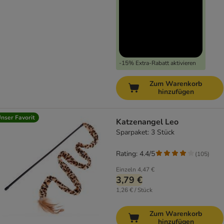
-15% Extra-Rabatt aktivieren
Zum Warenkorb
hinzufügen
nser Favorit
Katzenangel Leo
Sparpaket: 3 Stück
Rating: 4.4/5
(
105
)
Einzeln
4,47 €
3,79 €
1,26 € / Stück
Zum Warenkorb
hinzufügen