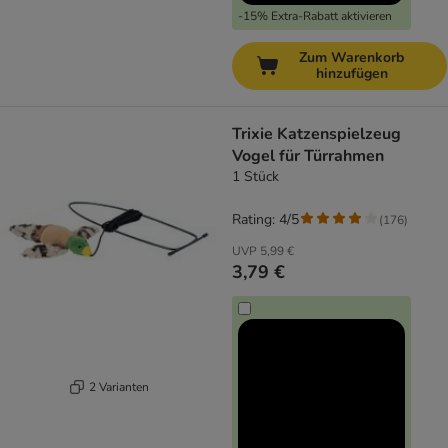
-15% Extra-Rabatt aktivieren
Zum Warenkorb
hinzufügen
Trixie Katzenspielzeug
Vogel für Türrahmen
1 Stück
Rating: 4/5
(
176
)
UVP
5,99 €
3,79 €
2 Varianten