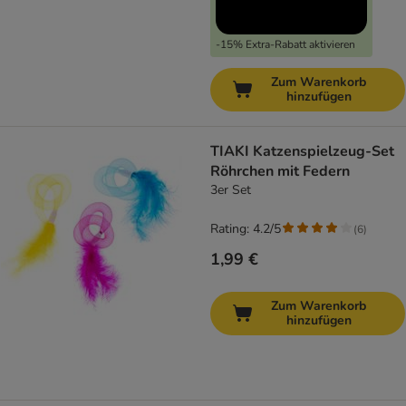
-15% Extra-Rabatt aktivieren
Zum Warenkorb
hinzufügen
TIAKI Katzenspielzeug-Set
Röhrchen mit Federn
3er Set
Rating: 4.2/5
(
6
)
1,99 €
Zum Warenkorb
hinzufügen