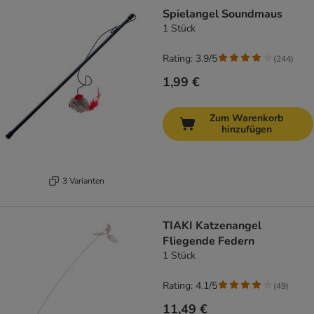
Spielangel Soundmaus
1 Stück
Rating: 3.9/5
(
244
)
1,99 €
Zum Warenkorb
hinzufügen
3 Varianten
TIAKI Katzenangel
Fliegende Federn
1 Stück
Rating: 4.1/5
(
49
)
11,49 €