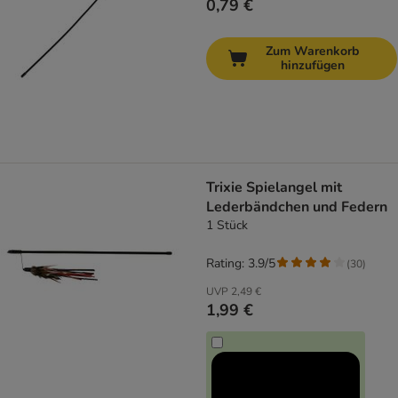
0,79 €
Zum Warenkorb
hinzufügen
Trixie Spielangel mit
Lederbändchen und Federn
1 Stück
Rating: 3.9/5
(
30
)
UVP
2,49 €
1,99 €