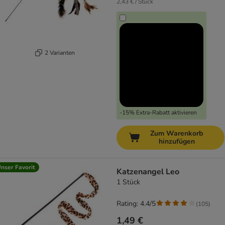
2,43 € / Stück
2 Varianten
-15% Extra-Rabatt aktivieren
Zum Warenkorb
hinzufügen
nser Favorit
Katzenangel Leo
1 Stück
Rating: 4.4/5
(
105
)
1,49 €