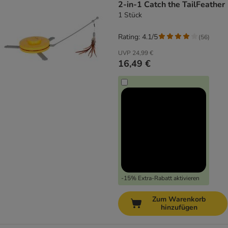
2-in-1 Catch the TailFeather
1 Stück
Rating: 4.1/5
(
56
)
UVP
24,99 €
16,49 €
-15% Extra-Rabatt aktivieren
Zum Warenkorb
hinzufügen