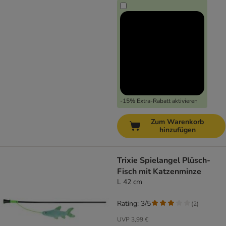
-15% Extra-Rabatt aktivieren
Zum Warenkorb
hinzufügen
Trixie Spielangel Plüsch-
Fisch mit Katzenminze
L 42 cm
Rating: 3/5
(
2
)
UVP
3,99 €