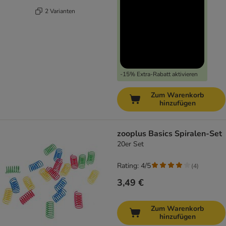
2 Varianten
-15% Extra-Rabatt aktivieren
Zum Warenkorb
hinzufügen
zooplus Basics Spiralen-Set
20er Set
Rating: 4/5
(
4
)
3,49 €
Zum Warenkorb
hinzufügen