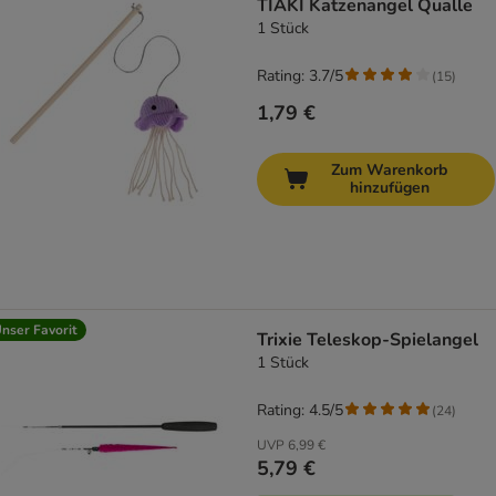
TIAKI Katzenangel Qualle
1 Stück
Rating: 3.7/5
(
15
)
1,79 €
Zum Warenkorb
hinzufügen
nser Favorit
Trixie Teleskop-Spielangel
1 Stück
Rating: 4.5/5
(
24
)
UVP
6,99 €
5,79 €