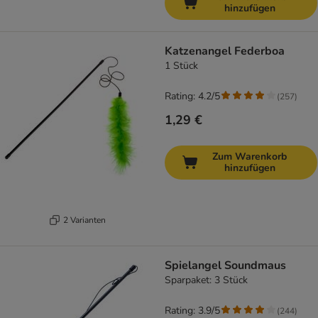
hinzufügen
Katzenangel Federboa
1 Stück
Rating: 4.2/5
(
257
)
1,29 €
Zum Warenkorb
hinzufügen
2 Varianten
Spielangel Soundmaus
Sparpaket: 3 Stück
Rating: 3.9/5
(
244
)