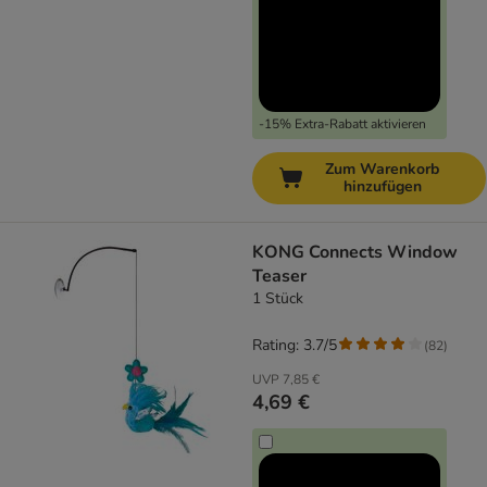
-15% Extra-Rabatt aktivieren
Zum Warenkorb
hinzufügen
KONG Connects Window
Teaser
1 Stück
Rating: 3.7/5
(
82
)
UVP
7,85 €
4,69 €