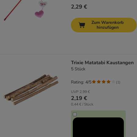
2,29 €
Zum Warenkorb
hinzufügen
Trixie Matatabi Kaustangen
5 Stück
Rating: 4/5
(
1
)
UVP
2,99 €
2,19 €
0,44 € / Stück