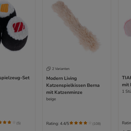
2 Varianten
spielzeug-Set
TIA
Modern Living
mit
Katzenspielkissen Berna
1 St
mit Katzenminze
beige
Ratin
(
5
)
Rating: 4.4/5
(
108
)