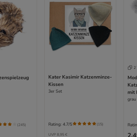
2 
Kater Kasimir Katzenminze-
zenspielzeug
Mod
Kissen
Kat
3er Set
mit
grau
Rating: 4.7/5
(
15
)
Ratin
(
245
)
2,4
UVP
8,95 €