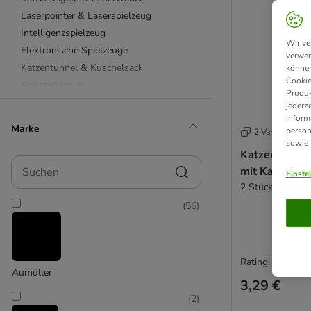
Laserpointer & Laserspielzeug
Intelligenzspielzeug
Wir ve
Elektronische Spielzeuge
verwen
Katzentunnel & Kuschelsack
können
Cookie
Kratzspielzeug
Produk
Aumüller Katzenspielzeug
jederz
Inform
Beetzees Katzenspielzeug
Marke
person
2 Varianten
CATIT Katzenspielzeug
sowie
Katzenspielz
Designed by Lotte
Suchen
mit Katzenmi
KONG Katzenspielzeug
Einste
2 Stück
Modern Living Katzenspielzeug
(
56
)
TIAKI Katzenspielzeug
TRIXIE Katzenspielzeug
Kuscheltiere für Katzen
Katzenlaufrad
Rating: 3.6/5
Aumüller
Katzenpools
3,29 €
mit Futter
(
2
)
Spielmäuse