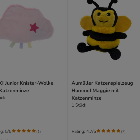
KI Junior Knister-Wolke
Aumüller Katzenspielzeug
 Katzenminze
Hummel Maggie mit
ück
Katzenminze
1 Stück
g: 5/5
Rating: 4.7/5
(
1
)
(
7
)