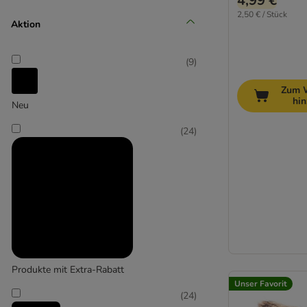
4,99 €
2,50 € / Stück
Aktion
Senior (+10 Jahre)
(
9
)
Zum 
hi
Neu
(
24
)
Produkte mit Extra-Rabatt
Unser Favorit
(
24
)