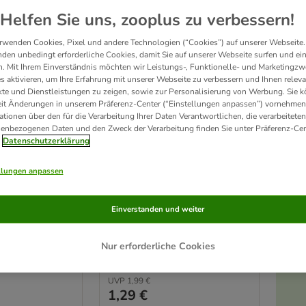
Helfen Sie uns, zooplus zu verbessern!
rwenden Cookies, Pixel und andere Technologien (“Cookies”) auf unserer Webseite.
den unbedingt erforderliche Cookies, damit Sie auf unserer Webseite surfen und ei
. Mit Ihrem Einverständnis möchten wir Leistungs-, Funktionelle- und Marketingzw
s aktivieren, um Ihre Erfahrung mit unserer Webseite zu verbessern und Ihnen relev
te und Dienstleistungen zu zeigen, sowie zur Personalisierung von Werbung. Sie 
eit Änderungen in unserem Präferenz-Center (“Einstellungen anpassen”) vornehmen
ationen über den für die Verarbeitung Ihrer Daten Verantwortlichen, die verarbeiteten
enbezogenen Daten und den Zweck der Verarbeitung finden Sie unter Präferenz-Cen
2 Varianten
Datenschutzerklärung
eug-Set Moppi
Trixie Katzenspielzeug
nze
Plüschmaus mit
llungen anpassen
Katzenminze
1 Stück
Einverstanden und weiter
Nur erforderliche Cookies
Rating: 4/5
(
56
)
(
337
)
UVP
1,99 €
1,29 €