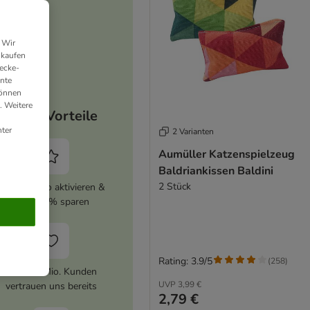
 Wir
nkaufen
ecke-
ante
können
. Weitere
Deine Vorteile
ter
2 Varianten
Aumüller Katzenspielzeug
Baldriankissen Baldini
2 Stück
zooplus Abo aktivieren &
immer 5% sparen
Rating: 3.9/5
(
258
)
Über 10 Mio. Kunden
UVP
3,99 €
vertrauen uns bereits
2,79 €