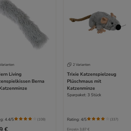
Varianten
2 Varianten
ern Living
Trixie Katzenspielzeug
zenspielkissen Berna
Plüschmaus mit
 Katzenminze
Katzenminze
Sparpaket: 3 Stück
g: 4.4/5
Rating: 4/5
(
108
)
(
337
)
9 €
Einzeln
3,87 €