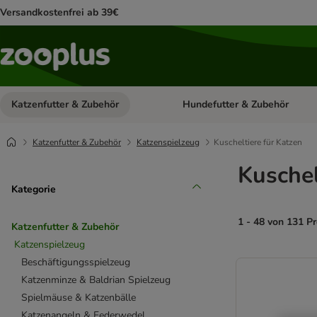
Versandkostenfrei ab 39€
Katzenfutter & Zubehör
Hundefutter & Zubehör
Kategorie-Menü öffnen: Katzenf
Katzenfutter & Zubehör
Katzenspielzeug
Kuscheltiere für Katzen
Kuschel
Kategorie
1 - 48 von 131 P
Katzenfutter & Zubehör
Katzenspielzeug
product items ha
Beschäftigungsspielzeug
Katzenminze & Baldrian Spielzeug
Spielmäuse & Katzenbälle
Katzenangeln & Federwedel