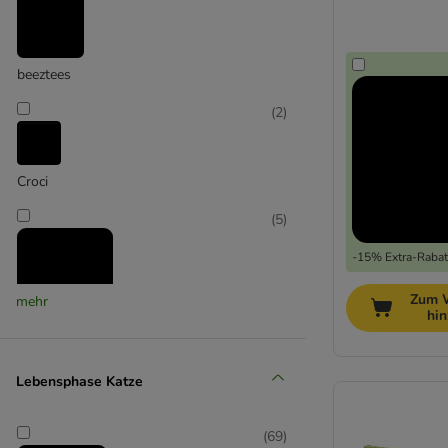
mit Matatabi
beeztees
(
2
)
Croci
(
5
)
-15% Extra-Rabatt
Zum 
mehr
hi
Kater Kasimir
(
15
)
Lebensphase Katze
(
69
)