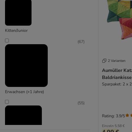
KONG
(
2
)
Kitten/Junior
Mcboson
(
67
)
2 Varianten
Aumüller Kat
Baldriankisse
Sparpaket: 2 x 2
Erwachsen (+1 Jahre)
(
55
)
Rating: 3.9/5
Einzeln
5,58 €