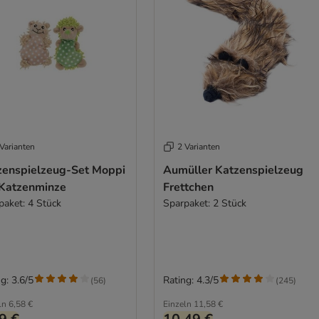
Varianten
2 Varianten
zenspielzeug-Set Moppi
Aumüller Katzenspielzeug
 Katzenminze
Frettchen
paket: 4 Stück
Sparpaket: 2 Stück
g: 3.6/5
Rating: 4.3/5
(
56
)
(
245
)
ln
6,58 €
Einzeln
11,58 €