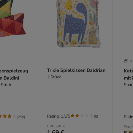
2 
Trixie Spielkissen Baldrian
zenspielzeug
Kat
1 Stück
n Baldini
mit
 Stück
Spar
Rating: 1.5/5
(
8
)
Ratin
(
258
)
UVP
2,49 €
Einze
1,69 €