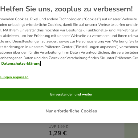
Helfen Sie uns, zooplus zu verbessern!
rwenden Cookies, Pixel und andere Technologien (“Cookies”) auf unserer Webseite.
den unbedingt erforderliche Cookies, damit Sie auf unserer Webseite surfen und ei
. Mit Ihrem Einverständnis möchten wir Leistungs-, Funktionelle- und Marketingzw
s aktivieren, um Ihre Erfahrung mit unserer Webseite zu verbessern und Ihnen relev
te und Dienstleistungen zu zeigen, sowie zur Personalisierung von Werbung. Sie 
eit Änderungen in unserem Präferenz-Center (“Einstellungen anpassen”) vornehmen
ationen über den für die Verarbeitung Ihrer Daten Verantwortlichen, die verarbeiteten
enbezogenen Daten und den Zweck der Verarbeitung finden Sie unter Präferenz-Cen
2 Varianten
Datenschutzerklärung
eug-Set Moppi
Trixie Katzenspielzeug
nze
Plüschmaus mit
llungen anpassen
Katzenminze
1 Stück
Einverstanden und weiter
Nur erforderliche Cookies
Rating: 4/5
(
56
)
(
337
)
UVP
1,99 €
1,29 €