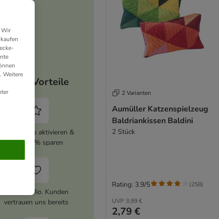
 Wir
nkaufen
ecke-
ante
können
. Weitere
Deine Vorteile
ter
2 Varianten
Aumüller Katzenspielzeug
Baldriankissen Baldini
2 Stück
zooplus Abo aktivieren &
immer 5% sparen
Rating: 3.9/5
(
258
)
Über 10 Mio. Kunden
UVP
3,99 €
vertrauen uns bereits
2,79 €