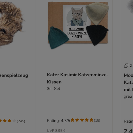
2 
Kater Kasimir Katzenminze-
zenspielzeug
Mod
Kissen
Kat
3er Set
mit
grau
Rating: 4.7/5
(
15
)
Ratin
(
245
)
2,4
UVP
8,95 €