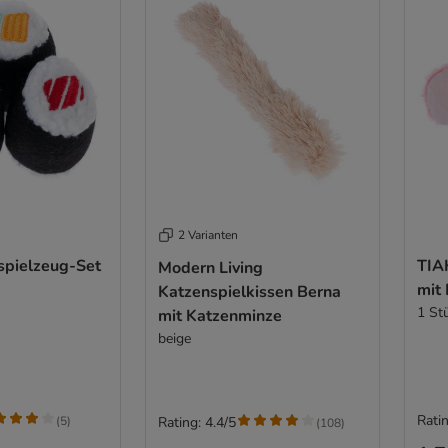
2 Varianten
spielzeug-Set
TIA
Modern Living
mit
Katzenspielkissen Berna
1 St
mit Katzenminze
beige
Ratin
(
5
)
Rating: 4.4/5
(
108
)