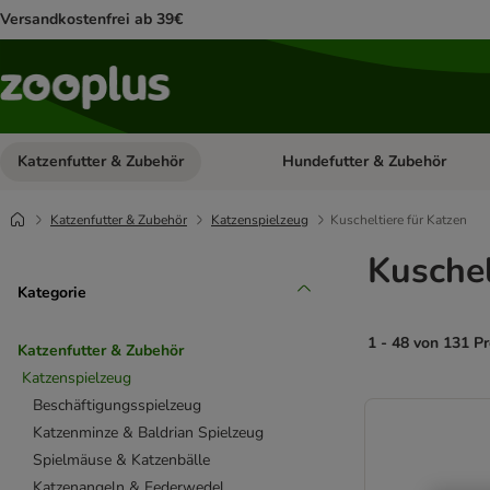
Versandkostenfrei ab 39€
Katzenfutter & Zubehör
Hundefutter & Zubehör
Kategorie-Menü öffnen: Katzenf
Katzenfutter & Zubehör
Katzenspielzeug
Kuscheltiere für Katzen
Kuschel
Kategorie
1 - 48 von 131 P
Katzenfutter & Zubehör
Katzenspielzeug
product items ha
Beschäftigungsspielzeug
Katzenminze & Baldrian Spielzeug
Spielmäuse & Katzenbälle
Katzenangeln & Federwedel