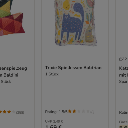
2 
Trixie Spielkissen Baldrian
zenspielzeug
Kat
1 Stück
n Baldini
mit
 Stück
Spar
Rating: 1.5/5
(
8
)
Ratin
(
258
)
UVP
2,49 €
Einze
1,69 €