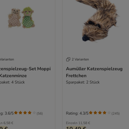
Varianten
2 Varianten
zenspielzeug-Set Moppi
Aumüller Katzenspielzeug
 Katzenminze
Frettchen
paket: 4 Stück
Sparpaket: 2 Stück
g: 3.6/5
Rating: 4.3/5
(
56
)
(
245
)
ln
6,58 €
Einzeln
11,58 €