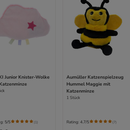
KI Junior Knister-Wolke
Aumüller Katzenspielzeug
 Katzenminze
Hummel Maggie mit
ück
Katzenminze
1 Stück
g: 5/5
Rating: 4.7/5
(
1
)
(
7
)