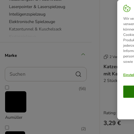
Laserpointer & Laserspielzeug
Intelligenzspielzeug
Wir ve
Elektronische Spielzeuge
verwen
Katzentunnel & Kuschelsack
können
Cookie
Kratzspielzeug
Produk
Aumüller Katzenspielzeug
jederz
Inform
Beetzees Katzenspielzeug
Marke
person
2 Varianten
CATIT Katzenspielzeug
sowie
Katzenspielz
Designed by Lotte
Suchen
mit Katzenmi
KONG Katzenspielzeug
Einste
2 Stück
Modern Living Katzenspielzeug
(
56
)
TIAKI Katzenspielzeug
TRIXIE Katzenspielzeug
Kuscheltiere für Katzen
Katzenlaufrad
Rating: 3.6/5
Aumüller
Katzenpools
3,29 €
mit Futter
(
2
)
Spielmäuse