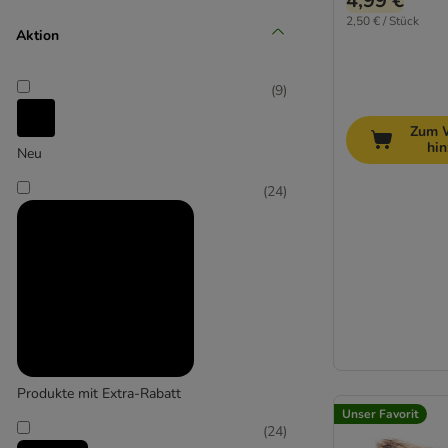
4,99 €
2,50 € / Stück
Aktion
Senior (+10 Jahre)
(
9
)
Zum 
hi
Neu
(
24
)
Produkte mit Extra-Rabatt
Unser Favorit
(
24
)