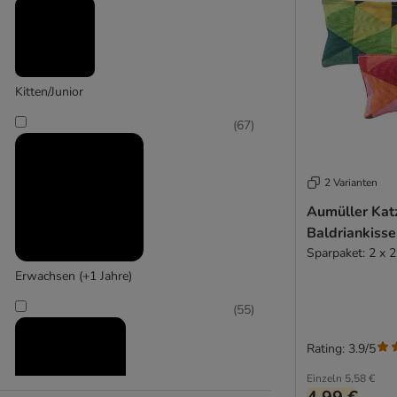
KONG
(
2
)
Kitten/Junior
Mcboson
(
67
)
2 Varianten
Aumüller Kat
Baldriankisse
Sparpaket: 2 x 2
Erwachsen (+1 Jahre)
(
55
)
Rating: 3.9/5
Einzeln
5,58 €