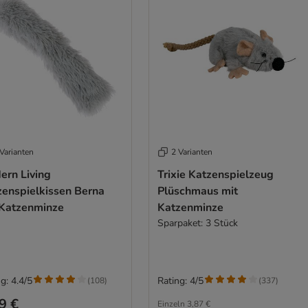
Varianten
2 Varianten
ern Living
Trixie Katzenspielzeug
zenspielkissen Berna
Plüschmaus mit
 Katzenminze
Katzenminze
Sparpaket: 3 Stück
g: 4.4/5
Rating: 4/5
(
108
)
(
337
)
9 €
Einzeln
3,87 €