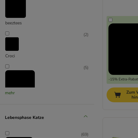
mit Matatabi
beeztees
(
2
)
Croci
(
5
)
-15% Extra-Rabatt
Zum 
mehr
hi
Kater Kasimir
(
15
)
Lebensphase Katze
(
69
)