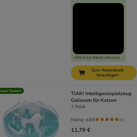
-15% Extra-Rabatt aktivieren
Zum Warenkorb
hinzufügen
nser Favorit
TIAKI Intelligenzspielzeug
Coliseum für Katzen
1 Stück
Rating: 4.8/5
(
9
)
11,79 €