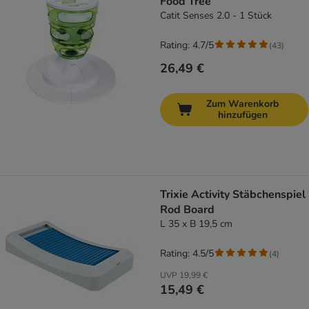
Food Tree
Catit Senses 2.0 - 1 Stück
Rating: 4.7/5
(
43
)
26,49 €
Zum Warenkorb
hinzufügen
Trixie Activity Stäbchenspiel
Rod Board
L 35 x B 19,5 cm
Rating: 4.5/5
(
4
)
UVP
19,99 €
15,49 €