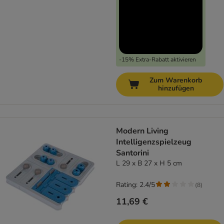
-15% Extra-Rabatt aktivieren
Zum Warenkorb
hinzufügen
Modern Living
Intelligenzspielzeug
Santorini
L 29 x B 27 x H 5 cm
Rating: 2.4/5
(
8
)
11,69 €