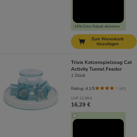
-15% Extra-Rabatt aktivieren
Zum Warenkorb
hinzufügen
Trixie Katzenspielzeug Cat
Activity Tunnel Feeder
1 Stück
Rating: 4.1/5
(
47
)
UVP
22,99 €
16,29 €