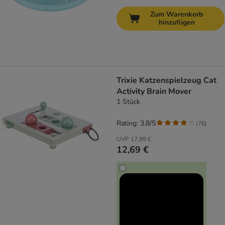
Zum Warenkorb
hinzufügen
Trixie Katzenspielzeug Cat
Activity Brain Mover
1 Stück
Rating: 3.8/5
(
76
)
UVP
17,99 €
12,69 €