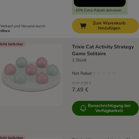
-10% Extra-Rabatt aktivieren
Zum Warenkorb
Verkauf und Versand durch:
hinzufügen
dibea
icht lieferbar
Trixie Cat Activity Strategy
Game Solitaire
1 Stück
Not Rated
UVP
9,99 €
7,49 €
Benachrichtigung bei
Verfügbarkeit
icht lieferbar