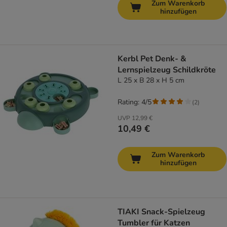
Zum Warenkorb
hinzufügen
Kerbl Pet Denk- &
Lernspielzeug Schildkröte
L 25 x B 28 x H 5 cm
Rating: 4/5
(
2
)
UVP
12,99 €
10,49 €
Zum Warenkorb
hinzufügen
TIAKI Snack-Spielzeug
Tumbler für Katzen