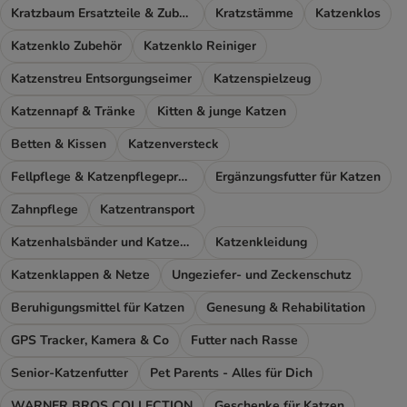
Kratzbaum Ersatzteile & Zubehör
Kratzstämme
Katzenklos
Katzenklo Zubehör
Katzenklo Reiniger
Katzenstreu Entsorgungseimer
Katzenspielzeug
Katzennapf & Tränke
Kitten & junge Katzen
Betten & Kissen
Katzenversteck
Fellpflege & Katzenpflegeprodukte
Ergänzungsfutter für Katzen
Zahnpflege
Katzentransport
Katzenhalsbänder und Katzengeschirr
Katzenkleidung
Katzenklappen & Netze
Ungeziefer- und Zeckenschutz
Beruhigungsmittel für Katzen
Genesung & Rehabilitation
GPS Tracker, Kamera & Co
Futter nach Rasse
Senior-Katzenfutter
Pet Parents - Alles für Dich
WARNER BROS COLLECTION
Geschenke für Katzen