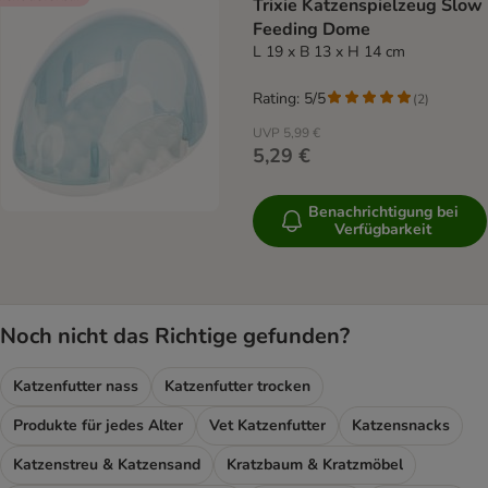
Trixie Katzenspielzeug Slow
Feeding Dome
L 19 x B 13 x H 14 cm
Rating: 5/5
(
2
)
UVP
5,99 €
5,29 €
Benachrichtigung bei
Verfügbarkeit
Noch nicht das Richtige gefunden?
Katzenfutter nass
Katzenfutter trocken
Produkte für jedes Alter
Vet Katzenfutter
Katzensnacks
Katzenstreu & Katzensand
Kratzbaum & Kratzmöbel