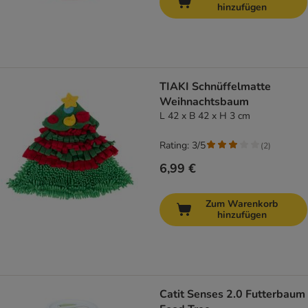
hinzufügen
TIAKI Schnüffelmatte
Weihnachtsbaum
L 42 x B 42 x H 3 cm
Rating: 3/5
(
2
)
6,99 €
Zum Warenkorb
hinzufügen
Catit Senses 2.0 Futterbaum