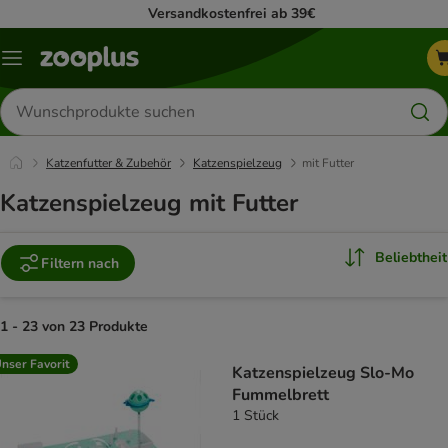
Versandkostenfrei ab 39€
Menü
Produkte
suchen
Katzenfutter & Zubehör
Katzenspielzeug
mit Futter
Katzenspielzeug mit Futter
Beliebtheit
Filtern nach
1 - 23 von 23 Produkte
product items have been changed
nser Favorit
Katzenspielzeug Slo-Mo
Fummelbrett
1 Stück