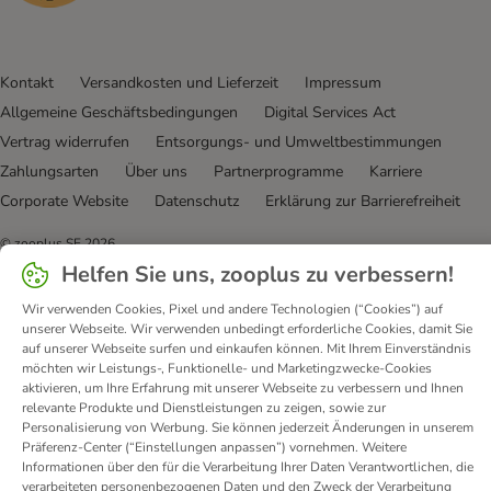
Kontakt
Versandkosten und Lieferzeit
Impressum
Allgemeine Geschäftsbedingungen
Digital Services Act
Vertrag widerrufen
Entsorgungs- und Umweltbestimmungen
Zahlungsarten
Über uns
Partnerprogramme
Karriere
Corporate Website
Datenschutz
Erklärung zur Barrierefreiheit
© zooplus SE
2026
Helfen Sie uns, zooplus zu verbessern!
Wir verwenden Cookies, Pixel und andere Technologien (“Cookies”) auf
unserer Webseite. Wir verwenden unbedingt erforderliche Cookies, damit Sie
auf unserer Webseite surfen und einkaufen können. Mit Ihrem Einverständnis
möchten wir Leistungs-, Funktionelle- und Marketingzwecke-Cookies
aktivieren, um Ihre Erfahrung mit unserer Webseite zu verbessern und Ihnen
relevante Produkte und Dienstleistungen zu zeigen, sowie zur
Personalisierung von Werbung. Sie können jederzeit Änderungen in unserem
Präferenz-Center (“Einstellungen anpassen”) vornehmen. Weitere
Informationen über den für die Verarbeitung Ihrer Daten Verantwortlichen, die
verarbeiteten personenbezogenen Daten und den Zweck der Verarbeitung