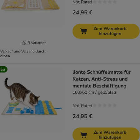
Not Rated
24,95 €
Zum Warenkorb
hinzufügen
3 Varianten
Verkauf und Versand durch:
dibea
Neu
lionto Schnüffelmatte für
Katzen, Anti-Stress und
mentale Beschäftigung
100x60 cm / gelb/blau
Not Rated
24,95 €
Zum Warenkorb
hinzufügen