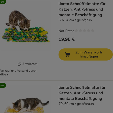
Neu
lionto Schnüffelmatte für
Katzen, Anti-Stress und
mentale Beschäftigung
50x34 cm / gelb/grün
Not Rated
19,95 €
Zum Warenkorb
hinzufügen
3 Varianten
Verkauf und Versand durch:
dibea
Neu
lionto Schnüffelmatte für
Katzen, Anti-Stress und
mentale Beschäftigung
70x60 cm / gelb/braun