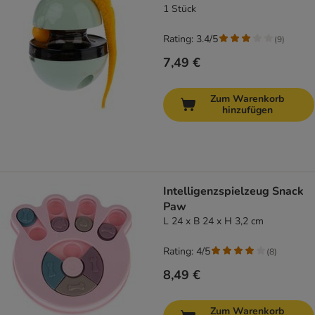
1 Stück
Rating: 3.4/5
(
9
)
7,49 €
Zum Warenkorb
hinzufügen
Intelligenzspielzeug Snack
Paw
L 24 x B 24 x H 3,2 cm
Rating: 4/5
(
8
)
8,49 €
Zum Warenkorb