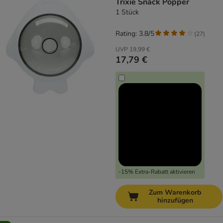
Trixie Snack Popper
1 Stück
Rating: 3.8/5
(
27
)
UVP
19,99 €
17,79 €
-15% Extra-Rabatt aktivieren
Zum Warenkorb
hinzufügen