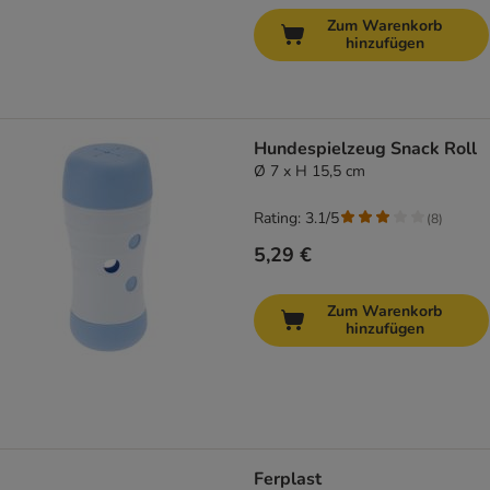
Zum Warenkorb
hinzufügen
Hundespielzeug Snack Roll
Ø 7 x H 15,5 cm
Rating: 3.1/5
(
8
)
5,29 €
Zum Warenkorb
hinzufügen
Ferplast