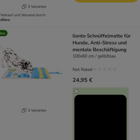
3 Varianten
Verkauf und Versand durch:
dibea
Neu
lionto Schnüffelmatte für
Hunde, Anti-Stress und
mentale Beschäftigung
100x60 cm / gelb/blau
Not Rated
24,95 €
3 Varianten