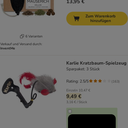
13,95 €
Zum Warenkorb
hinzufügen
6 Varianten
Verkauf und Versand durch:
InventMe
Karlie Kratzbaum-Spielzeug
Sparpaket: 3 Stück
Rating: 2.5/5
(
163
)
Einzeln
10,47 €
9,49 €
3,16 € / Stück