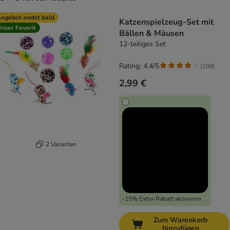
product items have been changed
ngebot endet bald
Katzenspielzeug-Set mit
nser Favorit
Bällen & Mäusen
12-teiliges Set
Rating: 4.4/5
(
198
)
2,99 €
2 Varianten
-15% Extra-Rabatt aktivieren
Zum Warenkorb
hinzufügen