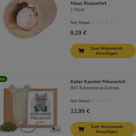
Maus Roquefort
1 Stück
Not Rated
8,29 €
Zum Warenkorb
hinzufügen
Neu
Kater Kasimir Mäuserich
BIO-Katzenminze (Catnip)
Not Rated
12,95 €
Zum Warenkorb
hinzufügen