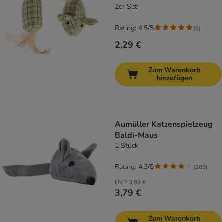
2er Set
Rating: 4.5/5
(
6
)
2,29 €
Zum Warenkorb
hinzufügen
Aumüller Katzenspielzeug
Baldi-Maus
1 Stück
Rating: 4.3/5
(
209
)
UVP
3,99 €
3,79 €
Zum Warenkorb