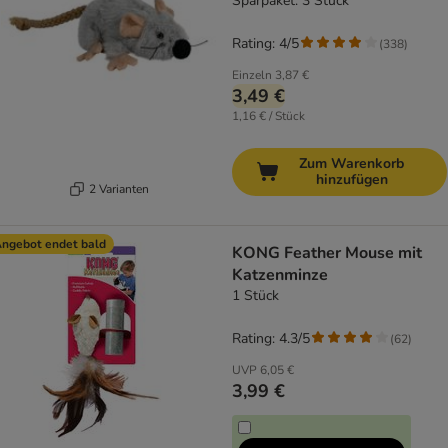
Sparpaket: 3 Stück
Rating: 4/5
(
338
)
Einzeln
3,87 €
3,49 €
1,16 € / Stück
Zum Warenkorb
hinzufügen
2 Varianten
ngebot endet bald
KONG Feather Mouse mit
Katzenminze
1 Stück
Rating: 4.3/5
(
62
)
UVP
6,05 €
3,99 €