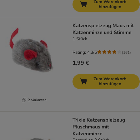
Zum Warenkorb
hinzufügen
Katzenspielzeug Maus mit
Katzenminze und Stimme
1 Stück
Rating: 4.3/5
(
161
)
1,99 €
Zum Warenkorb
hinzufügen
2 Varianten
Trixie Katzenspielzeug
Plüschmaus mit
Katzenminze