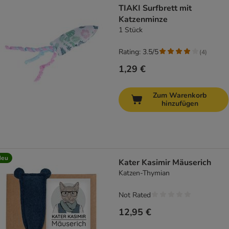
TIAKI Surfbrett mit
Katzenminze
1 Stück
Rating: 3.5/5
(
4
)
1,29 €
Zum Warenkorb
hinzufügen
Neu
Kater Kasimir Mäuserich
Katzen-Thymian
Not Rated
12,95 €