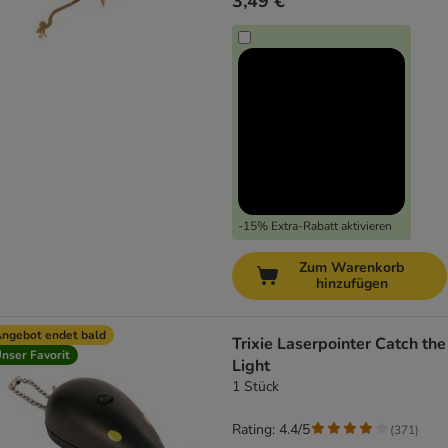
3,49 €
-15% Extra-Rabatt aktivieren
Zum Warenkorb
hinzufügen
ngebot endet bald
Trixie Laserpointer Catch the
nser Favorit
Light
1 Stück
Rating: 4.4/5
(
371
)