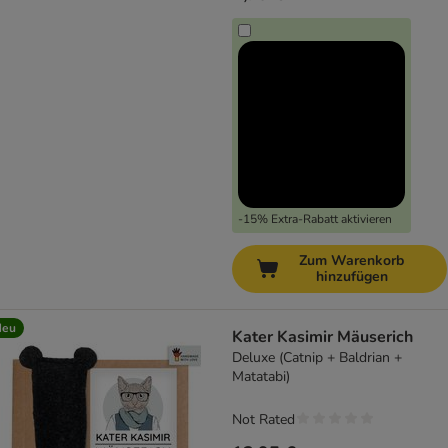
-15% Extra-Rabatt aktivieren
Zum Warenkorb
hinzufügen
Neu
Kater Kasimir Mäuserich
Deluxe (Catnip + Baldrian +
Matatabi)
Not Rated