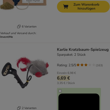
Zum Warenkorb
hinzufügen
6 Varianten
Verkauf und Versand durch:
InventMe
Karlie Kratzbaum-Spielzeug
Sparpaket: 2 Stück
Rating: 2.5/5
(
163
)
Einzeln
6,98 €
6,69 €
3,35 € / Stück
2 Varianten