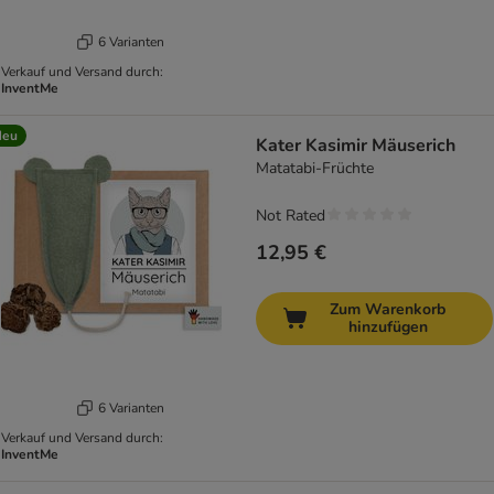
6 Varianten
Verkauf und Versand durch:
InventMe
Neu
Kater Kasimir Mäuserich
Matatabi-Früchte
Not Rated
12,95 €
Zum Warenkorb
hinzufügen
6 Varianten
Verkauf und Versand durch:
InventMe