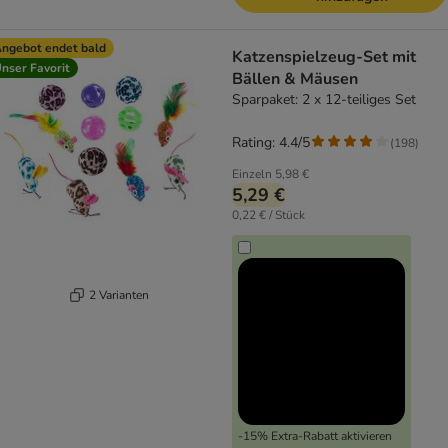
ngebot endet bald
Katzenspielzeug-Set mit
nser Favorit
Bällen & Mäusen
Sparpaket: 2 x 12-teiliges Set
Rating: 4.4/5
(
198
)
Einzeln
5,98 €
5,29 €
0,22 € / Stück
2 Varianten
-15% Extra-Rabatt aktivieren