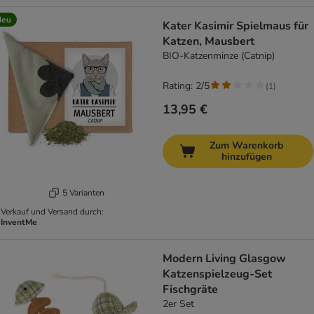
Neu
Kater Kasimir Spielmaus für
Katzen, Mausbert
BIO-Katzenminze (Catnip)
Rating: 2/5
(
1
)
13,95 €
Zum Warenkorb
hinzufügen
5 Varianten
Verkauf und Versand durch:
InventMe
Modern Living Glasgow
Katzenspielzeug-Set
Fischgräte
2er Set