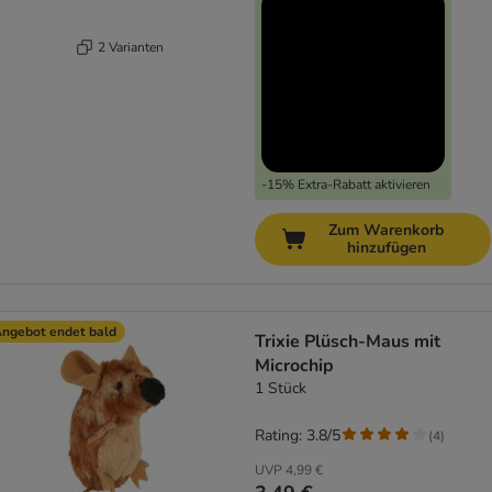
2 Varianten
-15% Extra-Rabatt aktivieren
Zum Warenkorb
hinzufügen
ngebot endet bald
Trixie Plüsch-Maus mit
Microchip
1 Stück
Rating: 3.8/5
(
4
)
UVP
4,99 €