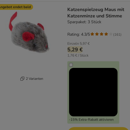
ngebot endet bald
Katzenspielzeug Maus mit
Katzenminze und Stimme
Sparpaket: 3 Stück
Rating: 4.3/5
(
161
)
Einzeln
5,97 €
5,29 €
1,76 € / Stück
2 Varianten
-15% Extra-Rabatt aktivieren