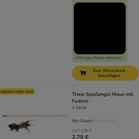
-15% Extra-Rabatt aktivieren
Zum Warenkorb
hinzufügen
ngebot endet bald
Trixie Spielangel Maus mit
Federn
1 Stück
Not Rated
UVP
3,99 €
2,79 €