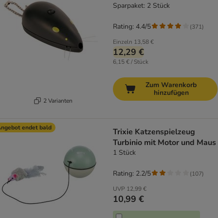
Sparpaket: 2 Stück
Rating: 4.4/5
(
371
)
Einzeln
13,58 €
12,29 €
6,15 € / Stück
Zum Warenkorb
hinzufügen
2 Varianten
ngebot endet bald
Trixie Katzenspielzeug
Turbinio mit Motor und Maus
1 Stück
Rating: 2.2/5
(
107
)
UVP
12,99 €
10,99 €