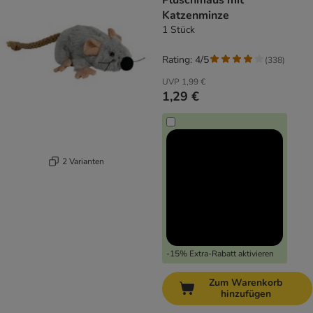
Plüschmaus mit
Katzenminze
1 Stück
Rating: 4/5
(
338
)
UVP
1,99 €
1,29 €
2 Varianten
-15% Extra-Rabatt aktivieren
Zum Warenkorb
hinzufügen