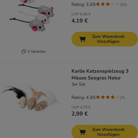
Rating: 3.3/5
(
93
)
UVP
6,49 €
4,19 €
Zum Warenkorb
hinzufügen
2 Varianten
Karlie Katzenspielzeug 3
Mäuse Seegras Natur
3er Set
Rating: 4.3/5
(
7
)
UVP
4,79 €
2,99 €
Zum Warenkorb
hinzufügen