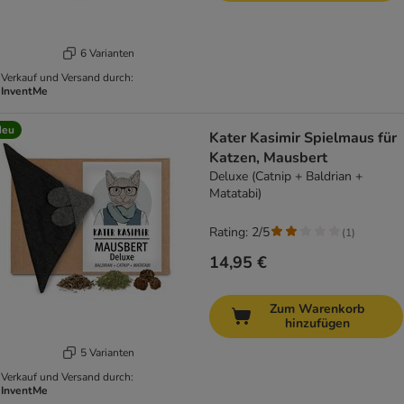
6 Varianten
Verkauf und Versand durch:
InventMe
Neu
Kater Kasimir Spielmaus für
Katzen, Mausbert
Deluxe (Catnip + Baldrian +
Matatabi)
Rating: 2/5
(
1
)
14,95 €
Zum Warenkorb
hinzufügen
5 Varianten
Verkauf und Versand durch:
InventMe