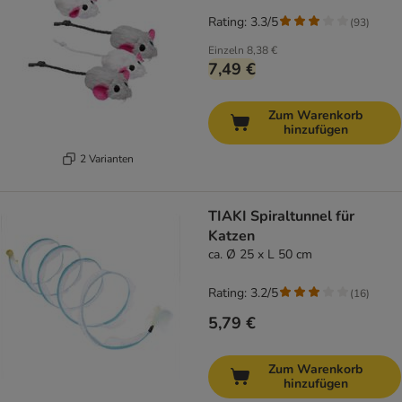
Rating: 3.3/5
(
93
)
Einzeln
8,38 €
7,49 €
Zum Warenkorb
hinzufügen
2 Varianten
TIAKI Spiraltunnel für
Katzen
ca. Ø 25 x L 50 cm
Rating: 3.2/5
(
16
)
5,79 €
Zum Warenkorb
hinzufügen