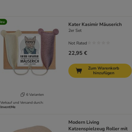
Neu
Kater Kasimir Mäuserich
2er Set
Not Rated
22,95 €
Zum Warenkorb
hinzufügen
6 Varianten
Verkauf und Versand durch:
InventMe
Modern Living
Katzenspielzeug Roller mit