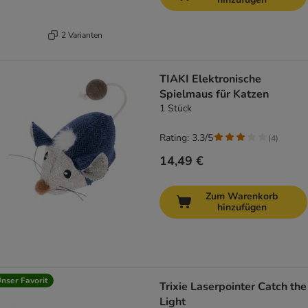
2 Varianten
TIAKI Elektronische
Spielmaus für Katzen
1 Stück
Rating: 3.3/5
(
4
)
14,49 €
Zum Warenkorb
hinzufügen
nser Favorit
Trixie Laserpointer Catch the
Light