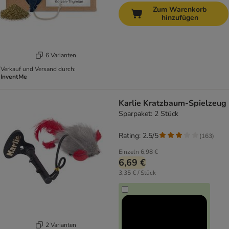
Zum Warenkorb
hinzufügen
6 Varianten
Verkauf und Versand durch:
InventMe
Karlie Kratzbaum-Spielzeug
Sparpaket: 2 Stück
Rating: 2.5/5
(
163
)
Einzeln
6,98 €
6,69 €
3,35 € / Stück
2 Varianten