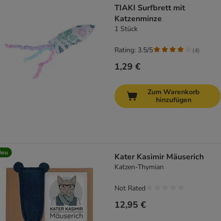
TIAKI Surfbrett mit
Katzenminze
1 Stück
Rating: 3.5/5
(
4
)
1,29 €
Zum Warenkorb
hinzufügen
Neu
Kater Kasimir Mäuserich
Katzen-Thymian
Not Rated
12,95 €