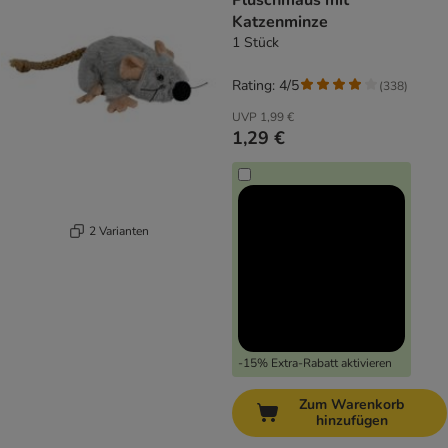
Plüschmaus mit
Katzenminze
1 Stück
Rating: 4/5
(
338
)
UVP
1,99 €
1,29 €
2 Varianten
-15% Extra-Rabatt aktivieren
Zum Warenkorb
hinzufügen