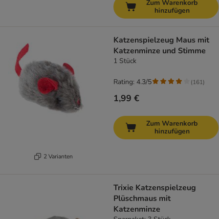
Zum Warenkorb
hinzufügen
Katzenspielzeug Maus mit
Katzenminze und Stimme
1 Stück
Rating: 4.3/5
(
161
)
1,99 €
Zum Warenkorb
hinzufügen
2 Varianten
Trixie Katzenspielzeug
Plüschmaus mit
Katzenminze