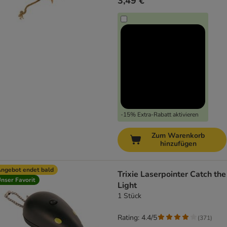
3,49 €
-15% Extra-Rabatt aktivieren
Zum Warenkorb
hinzufügen
ngebot endet bald
Trixie Laserpointer Catch the
nser Favorit
Light
1 Stück
Rating: 4.4/5
(
371
)