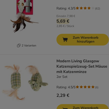
Rating: 4.3/5
(
62
)
Einzeln
7,98 €
5,69 €
2,85 € / Stück
Zum Warenkorb
hinzufügen
2 Varianten
Modern Living Glasgow
Katzenspielzeug-Set Mäuse
mit Katzenminze
2er Set
Rating: 4.5/5
(
6
)
2,29 €
Zum Warenkorb