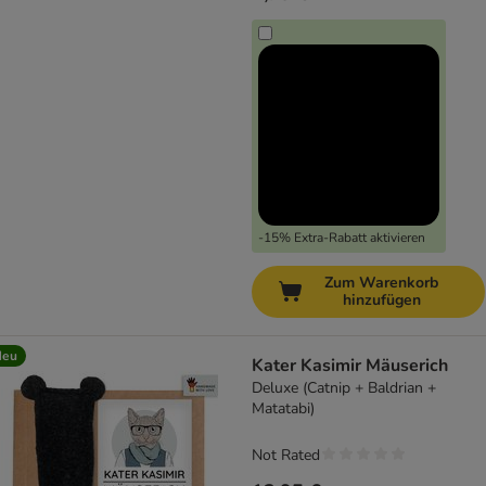
-15% Extra-Rabatt aktivieren
Zum Warenkorb
hinzufügen
Neu
Kater Kasimir Mäuserich
Deluxe (Catnip + Baldrian +
Matatabi)
Not Rated