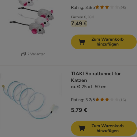
Rating: 3.3/5
(
93
)
Einzeln
8,38 €
7,49 €
Zum Warenkorb
hinzufügen
2 Varianten
TIAKI Spiraltunnel für
Katzen
ca. Ø 25 x L 50 cm
Rating: 3.2/5
(
16
)
5,79 €
Zum Warenkorb
hinzufügen