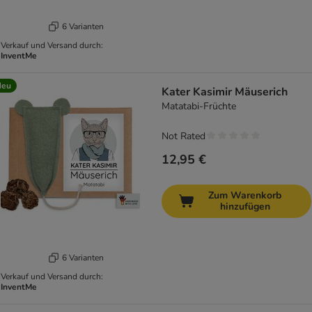
6 Varianten
Verkauf und Versand durch:
InventMe
Neu
Kater Kasimir Mäuserich
Matatabi-Früchte
Not Rated
12,95 €
Zum Warenkorb
hinzufügen
6 Varianten
Verkauf und Versand durch:
InventMe