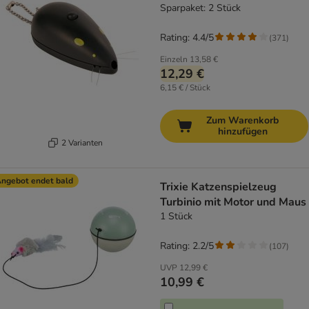
Sparpaket: 2 Stück
Rating: 4.4/5
(
371
)
Einzeln
13,58 €
12,29 €
6,15 € / Stück
Zum Warenkorb
hinzufügen
2 Varianten
ngebot endet bald
Trixie Katzenspielzeug
Turbinio mit Motor und Maus
1 Stück
Rating: 2.2/5
(
107
)
UVP
12,99 €
10,99 €