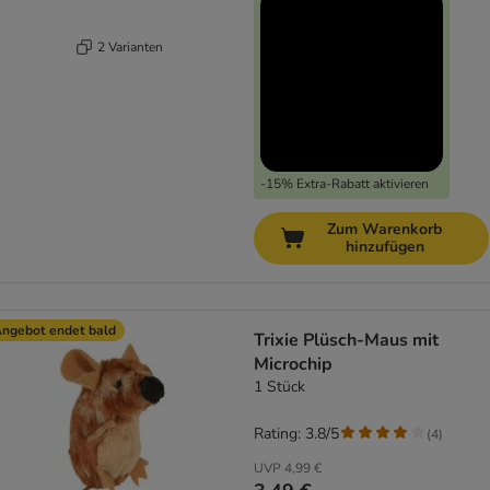
2 Varianten
-15% Extra-Rabatt aktivieren
Zum Warenkorb
hinzufügen
ngebot endet bald
Trixie Plüsch-Maus mit
Microchip
1 Stück
Rating: 3.8/5
(
4
)
UVP
4,99 €