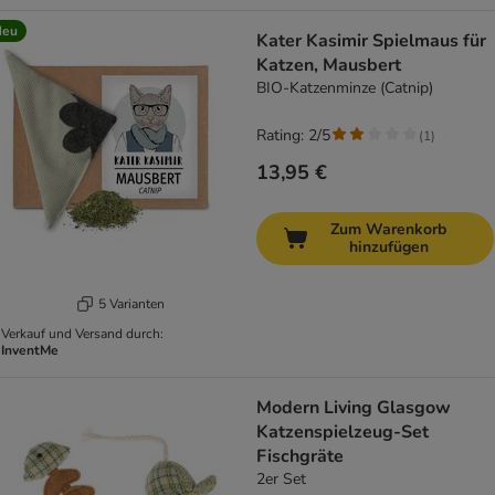
Neu
Kater Kasimir Spielmaus für
Katzen, Mausbert
BIO-Katzenminze (Catnip)
Rating: 2/5
(
1
)
13,95 €
Zum Warenkorb
hinzufügen
5 Varianten
Verkauf und Versand durch:
InventMe
Modern Living Glasgow
Katzenspielzeug-Set
Fischgräte
2er Set