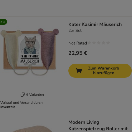
Neu
Kater Kasimir Mäuserich
2er Set
Not Rated
22,95 €
Zum Warenkorb
hinzufügen
6 Varianten
Verkauf und Versand durch:
InventMe
Modern Living
Katzenspielzeug Roller mit