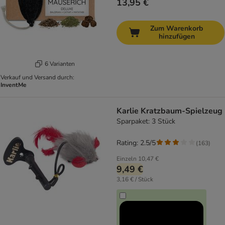
13,95 €
Zum Warenkorb
hinzufügen
6 Varianten
Verkauf und Versand durch:
InventMe
Karlie Kratzbaum-Spielzeug
Sparpaket: 3 Stück
Rating: 2.5/5
(
163
)
Einzeln
10,47 €
9,49 €
3,16 € / Stück