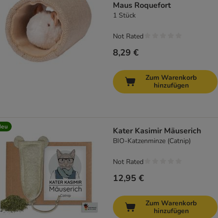
Maus Roquefort
1 Stück
Not Rated
8,29 €
Zum Warenkorb
hinzufügen
Neu
Kater Kasimir Mäuserich
BIO-Katzenminze (Catnip)
Not Rated
12,95 €
Zum Warenkorb
hinzufügen