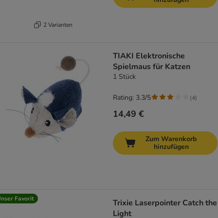
2 Varianten
TIAKI Elektronische
Spielmaus für Katzen
1 Stück
Rating: 3.3/5
(
4
)
14,49 €
Zum Warenkorb
hinzufügen
nser Favorit
Trixie Laserpointer Catch the
Light