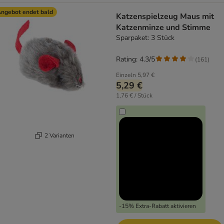
ngebot endet bald
Katzenspielzeug Maus mit
Katzenminze und Stimme
Sparpaket: 3 Stück
Rating: 4.3/5
(
161
)
Einzeln
5,97 €
5,29 €
1,76 € / Stück
2 Varianten
-15% Extra-Rabatt aktivieren