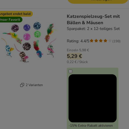
ngebot endet bald
Katzenspielzeug-Set mit
nser Favorit
Bällen & Mäusen
Sparpaket: 2 x 12-teiliges Set
Rating: 4.4/5
(
198
)
Einzeln
5,98 €
5,29 €
0,22 € / Stück
2 Varianten
-15% Extra-Rabatt aktivieren