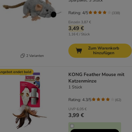
Sparpaket: 3 Stück
Rating: 4/5
(
338
)
Einzeln
3,87 €
3,49 €
1,16 € / Stück
Zum Warenkorb
hinzufügen
2 Varianten
ngebot endet bald
KONG Feather Mouse mit
Katzenminze
1 Stück
Rating: 4.3/5
(
62
)
UVP
6,05 €
3,99 €