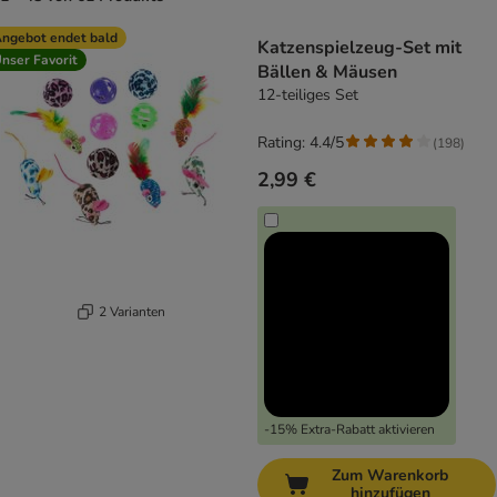
product items have been changed
ngebot endet bald
Katzenspielzeug-Set mit
nser Favorit
Bällen & Mäusen
12-teiliges Set
Rating: 4.4/5
(
198
)
2,99 €
2 Varianten
-15% Extra-Rabatt aktivieren
Zum Warenkorb
hinzufügen