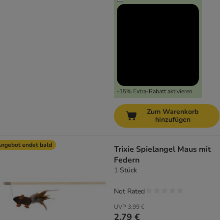
-15% Extra-Rabatt aktivieren
Zum Warenkorb
hinzufügen
ngebot endet bald
Trixie Spielangel Maus mit
Federn
1 Stück
Not Rated
UVP
3,99 €
2,79 €