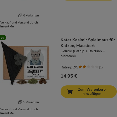
6 Varianten
Verkauf und Versand durch:
InventMe
Neu
Kater Kasimir Spielmaus für
Katzen, Mausbert
Deluxe (Catnip + Baldrian +
Matatabi)
Rating: 2/5
(
1
)
14,95 €
Zum Warenkorb
hinzufügen
5 Varianten
Verkauf und Versand durch:
InventMe