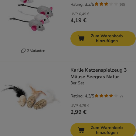
Rating: 3.3/5
(
93
)
UVP
6,49 €
4,19 €
Zum Warenkorb
hinzufügen
2 Varianten
Karlie Katzenspielzeug 3
Mäuse Seegras Natur
3er Set
Rating: 4.3/5
(
7
)
UVP
4,79 €
2,99 €
Zum Warenkorb
hinzufügen