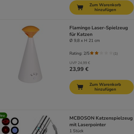
Zum Warenkorb
hinzufügen
Flamingo Laser-Spielzeug
für Katzen
Ø 9,8 x H 21 cm
Rating: 2/5
(
1
)
UVP
24,99 €
23,99 €
Zum Warenkorb
hinzufügen
Neu
MCBOSON Katzenspielzeug
mit Laserpointer
1 Stück