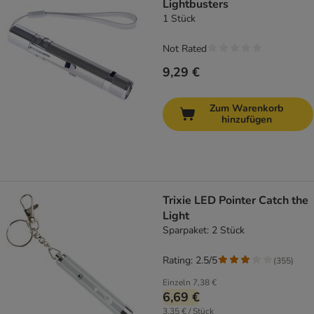
Lightbusters
1 Stück
Not Rated
9,29 €
Zum Warenkorb
hinzufügen
Trixie LED Pointer Catch the
Light
Sparpaket: 2 Stück
Rating: 2.5/5
(
355
)
Einzeln
7,38 €
6,69 €
3,35 € / Stück