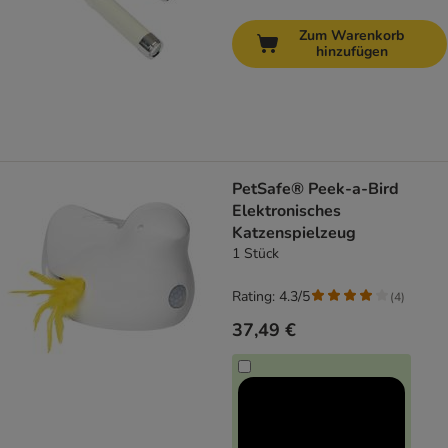
Zum Warenkorb
hinzufügen
PetSafe® Peek-a-Bird
Elektronisches
Katzenspielzeug
1 Stück
Rating: 4.3/5
(
4
)
37,49 €