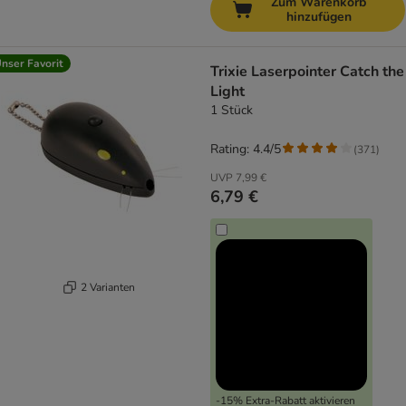
Zum Warenkorb
hinzufügen
nser Favorit
Trixie Laserpointer Catch the
Light
1 Stück
Rating: 4.4/5
(
371
)
UVP
7,99 €
6,79 €
2 Varianten
-15% Extra-Rabatt aktivieren