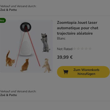
Verkauf und Versand durch:
Zoé & Patte
Neu
Zoomtopia Jouet laser
automatique pour chat
trajectoire aléatoire
Blanc
Not Rated
39,99 €
Zum Warenkorb
hinzufügen
Verkauf und Versand durch:
Zoé & Patte