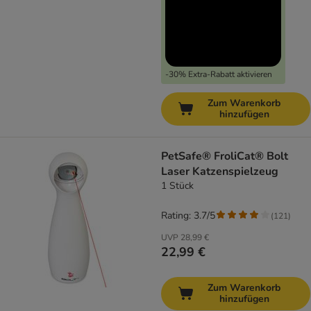
-30% Extra-Rabatt aktivieren
Zum Warenkorb
hinzufügen
PetSafe® FroliCat® Bolt
Laser Katzenspielzeug
1 Stück
Rating: 3.7/5
(
121
)
UVP
28,99 €
22,99 €
Zum Warenkorb
hinzufügen