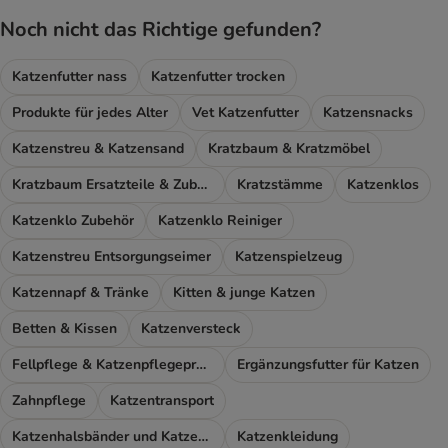
Noch nicht das Richtige gefunden?
Katzenfutter nass
Katzenfutter trocken
Produkte für jedes Alter
Vet Katzenfutter
Katzensnacks
Katzenstreu & Katzensand
Kratzbaum & Kratzmöbel
Kratzbaum Ersatzteile & Zubehör
Kratzstämme
Katzenklos
Katzenklo Zubehör
Katzenklo Reiniger
Katzenstreu Entsorgungseimer
Katzenspielzeug
Katzennapf & Tränke
Kitten & junge Katzen
Betten & Kissen
Katzenversteck
Fellpflege & Katzenpflegeprodukte
Ergänzungsfutter für Katzen
Zahnpflege
Katzentransport
Katzenhalsbänder und Katzengeschirr
Katzenkleidung