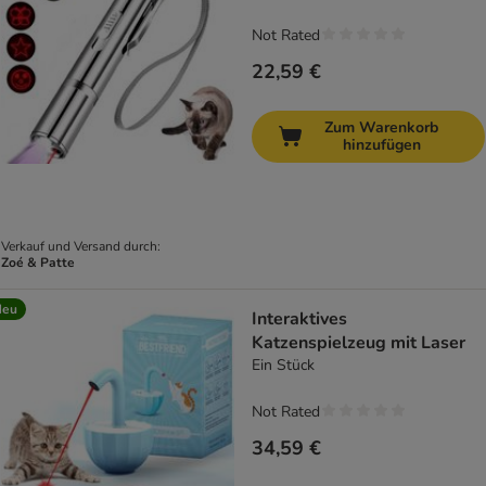
Not Rated
22,59 €
Zum Warenkorb
hinzufügen
Verkauf und Versand durch:
Zoé & Patte
Neu
Interaktives
Katzenspielzeug mit Laser
Ein Stück
Not Rated
34,59 €