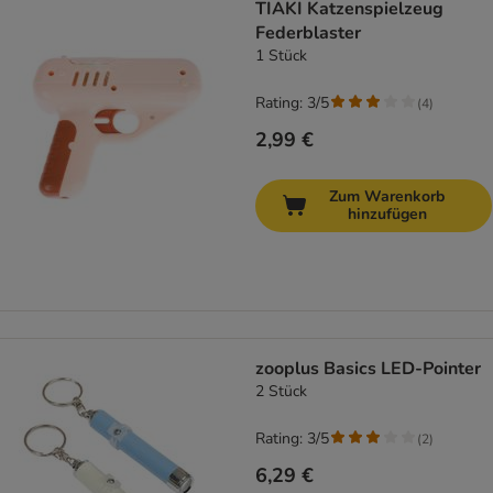
TIAKI Katzenspielzeug
Federblaster
1 Stück
Rating: 3/5
(
4
)
2,99 €
Zum Warenkorb
hinzufügen
zooplus Basics LED-Pointer
2 Stück
Rating: 3/5
(
2
)
6,29 €