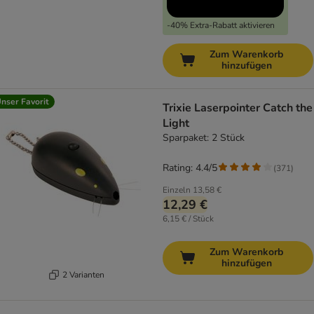
-40% Extra-Rabatt aktivieren
Zum Warenkorb
hinzufügen
nser Favorit
Trixie Laserpointer Catch the
Light
Sparpaket: 2 Stück
Rating: 4.4/5
(
371
)
Einzeln
13,58 €
12,29 €
6,15 € / Stück
Zum Warenkorb
hinzufügen
2 Varianten