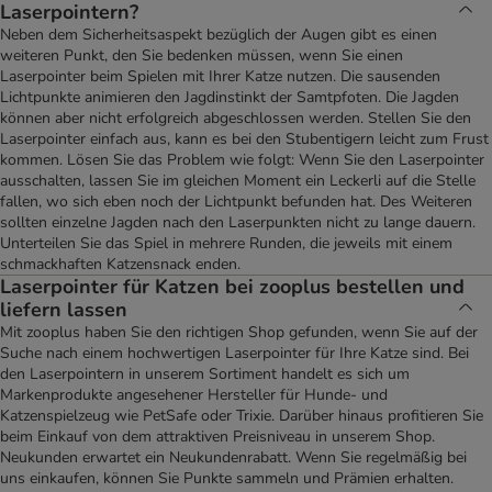
Laserpointern?
Neben dem Sicherheitsaspekt bezüglich der Augen gibt es einen
weiteren Punkt, den Sie bedenken müssen, wenn Sie einen
Laserpointer beim Spielen mit Ihrer Katze nutzen. Die sausenden
Lichtpunkte animieren den Jagdinstinkt der Samtpfoten. Die Jagden
können aber nicht erfolgreich abgeschlossen werden. Stellen Sie den
Laserpointer einfach aus, kann es bei den Stubentigern leicht zum Frust
kommen. Lösen Sie das Problem wie folgt: Wenn Sie den Laserpointer
ausschalten, lassen Sie im gleichen Moment ein Leckerli auf die Stelle
fallen, wo sich eben noch der Lichtpunkt befunden hat. Des Weiteren
sollten einzelne Jagden nach den Laserpunkten nicht zu lange dauern.
Unterteilen Sie das Spiel in mehrere Runden, die jeweils mit einem
schmackhaften Katzensnack enden.
Laserpointer für Katzen bei zooplus bestellen und
liefern lassen
Mit zooplus haben Sie den richtigen Shop gefunden, wenn Sie auf der
Suche nach einem hochwertigen Laserpointer für Ihre Katze sind. Bei
den Laserpointern in unserem Sortiment handelt es sich um
Markenprodukte angesehener Hersteller für Hunde- und
Katzenspielzeug wie PetSafe oder Trixie. Darüber hinaus profitieren Sie
beim Einkauf von dem attraktiven Preisniveau in unserem Shop.
Neukunden erwartet ein Neukundenrabatt. Wenn Sie regelmäßig bei
uns einkaufen, können Sie Punkte sammeln und Prämien erhalten.