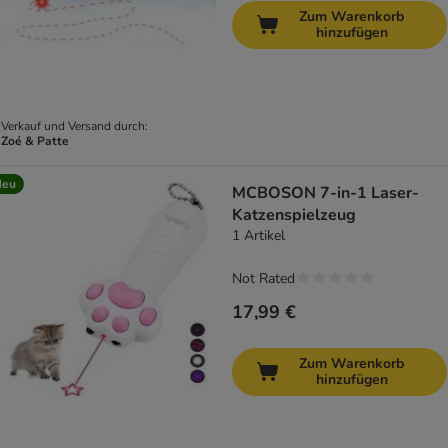
Zum Warenkorb
hinzufügen
Verkauf und Versand durch:
Zoé & Patte
Neu
MCBOSON 7-in-1 Laser-
Katzenspielzeug
1 Artikel
Not Rated
17,99 €
Zum Warenkorb
hinzufügen