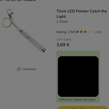
product items have been changed
Trixie LED Pointer Catch the
Light
1 Stück
Rating: 2.5/5
(
355
)
UVP
4,99 €
3,69 €
2 Varianten
-15% Extra-Rabatt aktivieren