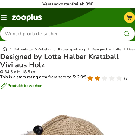
Versandkostenfrei ab 39€
Menü
Produkte
suchen
Katzenfutter & Zubehör
Katzenspielzeug
Designed by Lotte
Desi
Designed by Lotte Halber Kratzball
Vivi aus Holz
Ø 34,5 x H 18,5 cm
This is a stars rating area from zero to 5: 2.0/5
(
2
)
Produkt bewerten