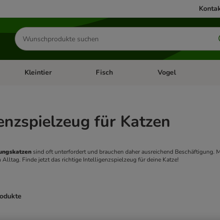
Kontak
Produkte
suchen
Kleintier
Fisch
Vogel
utter & Zubehör
Kategorie-Menü öffnen: Hundefutter & Zubehör
Kategorie-Menü öffnen: Kleintier
Kategorie-Menü öffnen
Ka
genzspielzeug für Katzen
ngskatzen 
sind oft unterfordert und brauchen daher ausreichend Beschäftigung. M
 Alltag. Finde jetzt das richtige Intelligenzspielzeug für deine Katze!
rodukte
ve been changed