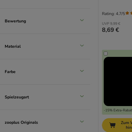
Rating: 4.7/5
Bewertung
UVP
9,99 €
8,69 €
Material
Farbe
Spielzeugart
-15% Extra-Rabatt
zooplus Originals
Zum 
hi