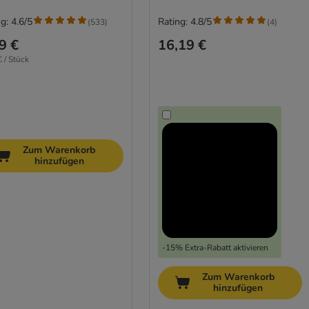
g: 4.6/5
Rating: 4.8/5
(
533
)
(
4
)
9 €
16,19 €
€ / Stück
Zum Warenkorb
hinzufügen
-15% Extra-Rabatt aktivieren
Zum Warenkorb
hinzufügen