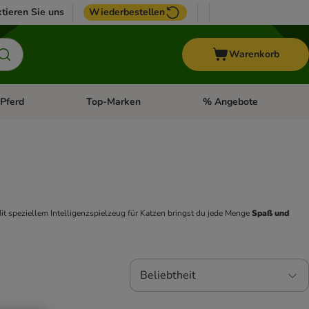
tieren Sie uns
Wiederbestellen
Warenkorb
Pferd
Top-Marken
% Angebote
: Fisch
tegorie-Menü öffnen: Vogel
Kategorie-Menü öffnen: Pferd
Kategorie-Menü öffnen: T
it speziellem Intelligenzspielzeug für Katzen bringst du jede Menge 
Spaß und 
Beliebtheit