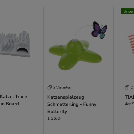
Unser
2 Varianten
2 
atze: Trixie
Katzenspielzeug
TIA
Fun Board
Schmetterling - Funny
4er 
Butterfly
1 Stück