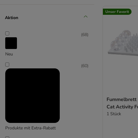
(
11
)
Unser Favorit
Aktion
Catit
(
68
)
(
1
)
Neu
Croci
(
60
)
(
4
)
Fummelbrett K
Cat Activity 
1 Stück
Designed by Lotte
Produkte mit Extra-Rabatt