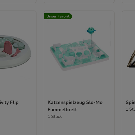
Unser Favorit
ivity Flip
Katzenspielzeug Slo-Mo
Spie
Fummelbrett
1 St
1 Stück