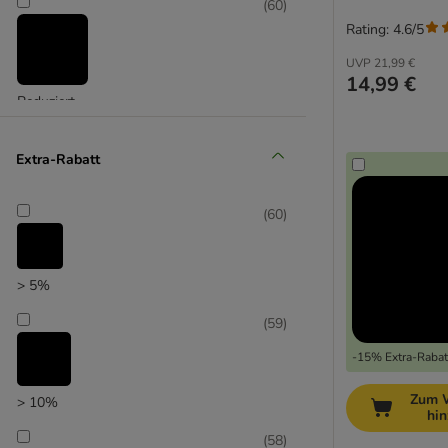
(
60
)
Rating: 4.6/5
UVP
21,99 €
14,99 €
Reduziert
(
17
)
Extra-Rabatt
(
60
)
Unser Favorit
> 5%
(
59
)
-15% Extra-Rabatt
Zum 
> 10%
hi
(
58
)