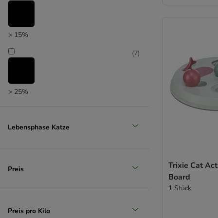
> 15%
(
7
)
> 25%
(
6
)
Lebensphase Katze
> 35%
Trixie Cat Act
(
4
)
Preis
Board
1 Stück
> 50%
Preis pro Kilo