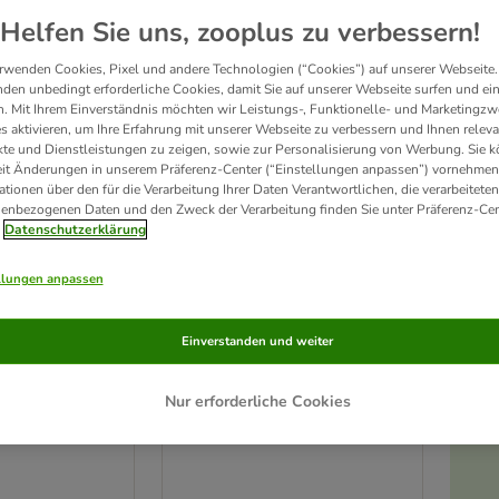
Helfen Sie uns, zooplus zu verbessern!
rwenden Cookies, Pixel und andere Technologien (“Cookies”) auf unserer Webseite.
den unbedingt erforderliche Cookies, damit Sie auf unserer Webseite surfen und ei
. Mit Ihrem Einverständnis möchten wir Leistungs-, Funktionelle- und Marketingzw
s aktivieren, um Ihre Erfahrung mit unserer Webseite zu verbessern und Ihnen relev
te und Dienstleistungen zu zeigen, sowie zur Personalisierung von Werbung. Sie 
eit Änderungen in unserem Präferenz-Center (“Einstellungen anpassen”) vornehmen
ationen über den für die Verarbeitung Ihrer Daten Verantwortlichen, die verarbeiteten
enbezogenen Daten und den Zweck der Verarbeitung finden Sie unter Präferenz-Cen
Datenschutzerklärung
llungen anpassen
Trixie Matatabi-Stick mit
n-Set
Einverstanden und weiter
Fransen
1 Stück
Nur erforderliche Cookies