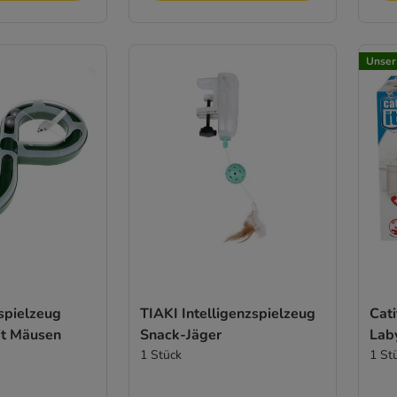
Unser
spielzeug
TIAKI Intelligenzspielzeug
Cati
it Mäusen
Snack-Jäger
Lab
1 Stück
1 St