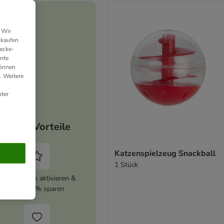
 Wir
nkaufen
ecke-
ante
können
. Weitere
ter
Deine Vorteile
Katzenspielzeug Snackball
1 Stück
zooplus Abo aktivieren &
immer 5% sparen