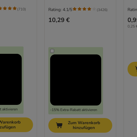
(
710
)
Rating: 4.1/5
Ratin
(
3426
)
10,29 €
0,9
0,25 
 aktivieren
-15% Extra-Rabatt aktivieren
Warenkorb
Zum Warenkorb
nzufügen
hinzufügen