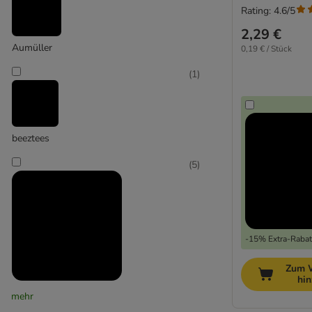
Rating: 4.6/5
mit Matatabi
2,29 €
Aumüller
0,19 € / Stück
(
1
)
beeztees
(
5
)
-15% Extra-Rabatt
Zum 
hi
Canadian Cat Company
mehr