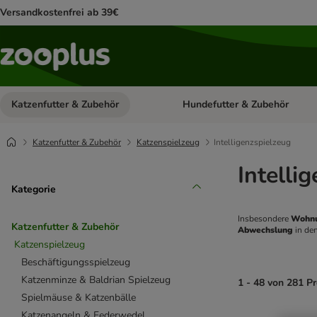
Versandkostenfrei ab 39€
Katzenfutter & Zubehör
Hundefutter & Zubehör
Kategorie-Menü öffnen: Katzenf
Katzenfutter & Zubehör
Katzenspielzeug
Intelligenzspielzeug
Intelli
Kategorie
Insbesondere 
Wohnu
Katzenfutter & Zubehör
Abwechslung 
in den
Katzenspielzeug
Beschäftigungsspielzeug
Katzenminze & Baldrian Spielzeug
1 - 48 von 281 P
Spielmäuse & Katzenbälle
Katzenangeln & Federwedel
product items ha