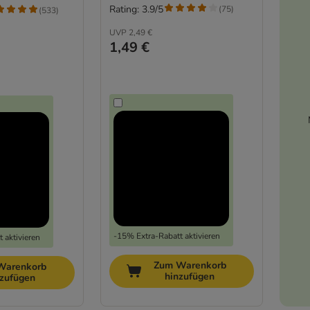
Rating: 3.9/5
(
75
)
(
533
)
UVP
2,49 €
1,49 €
-15% Extra-Rabatt aktivieren
 aktivieren
Zum Warenkorb
Warenkorb
hinzufügen
nzufügen