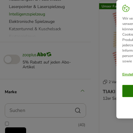
Laserpointer & Laserspielzeug
Unser Favorit
Intelligenzspielzeug
Wir ve
Elektronische Spielzeuge
verwen
Katzentunnel & Kuschelsack
können
Cookie
Kratzspielzeug
Produk
Aumüller Katzenspielzeug
jederz
Inform
Beetzees Katzenspielzeug
person
CATIT Katzenspielzeug
sowie
5% Rabatt auf jeden Abo-
Designed by Lotte
Artikel
KONG Katzenspielzeug
Einste
Modern Living Katzenspielzeug
2 Varianten
TIAKI Katzenspielzeug
TIAKI Spirale
Marke
TRIXIE Katzenspielzeug
12er Set
Kuscheltiere für Katzen
Suchen
Katzenlaufrad
Katzenpools
(
40
)
mit Futter
Spielmäuse