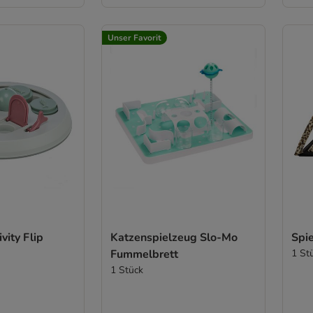
Unser Favorit
ivity Flip
Katzenspielzeug Slo-Mo
Spie
Fummelbrett
1 St
1 Stück