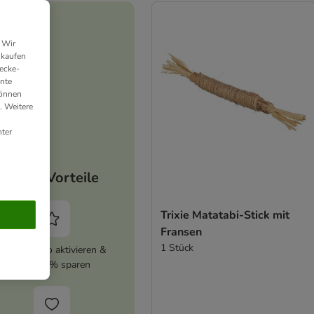
 Wir
nkaufen
ecke-
ante
können
. Weitere
ter
Deine Vorteile
Trixie Matatabi-Stick mit
Fransen
1 Stück
zooplus Abo aktivieren &
immer 5% sparen