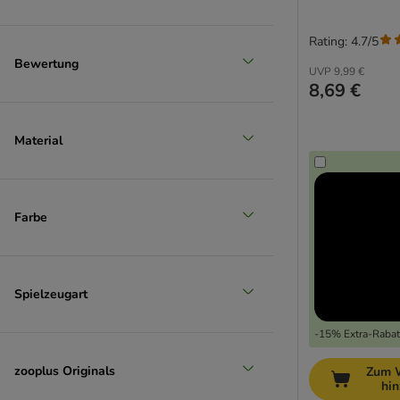
Rating: 4.7/5
Bewertung
UVP
9,99 €
8,69 €
Material
Farbe
Spielzeugart
-15% Extra-Rabatt
zooplus Originals
Zum 
hi