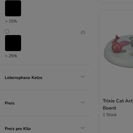
> 15%
(
7
)
> 25%
(
6
)
Lebensphase Katze
> 35%
Trixie Cat Act
(
4
)
Preis
Board
1 Stück
> 50%
Preis pro Kilo