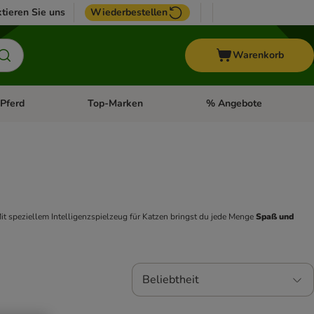
tieren Sie uns
Wiederbestellen
Warenkorb
Pferd
Top-Marken
% Angebote
: Fisch
tegorie-Menü öffnen: Vogel
Kategorie-Menü öffnen: Pferd
Kategorie-Menü öffnen: T
it speziellem Intelligenzspielzeug für Katzen bringst du jede Menge 
Spaß und 
Beliebtheit