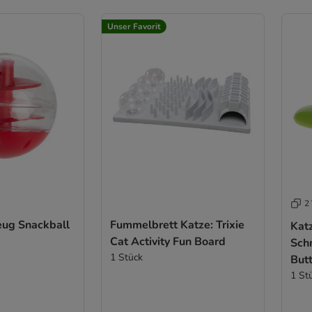
Unser Favorit
2 
eug Snackball
Fummelbrett Katze: Trixie
Kat
Cat Activity Fun Board
Sch
1 Stück
Butt
1 St