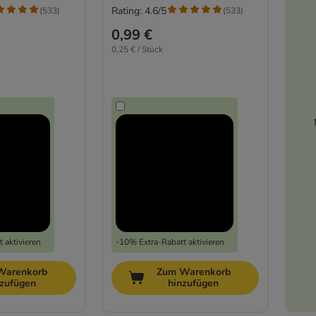
Rating: 4.6/5
(
533
)
(
533
)
0,99 €
0,25 € / Stück
 aktivieren
-10% Extra-Rabatt aktivieren
Warenkorb
Zum Warenkorb
nzufügen
hinzufügen