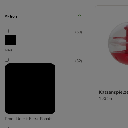
(
11
)
Aktion
Catit
(
68
)
(
1
)
Neu
Croci
(
62
)
(
4
)
Katzenspielz
1 Stück
Designed by Lotte
Produkte mit Extra-Rabatt