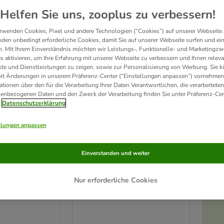
Helfen Sie uns, zooplus zu verbessern!
Unser Favorit
rwenden Cookies, Pixel und andere Technologien (“Cookies”) auf unserer Webseite.
den unbedingt erforderliche Cookies, damit Sie auf unserer Webseite surfen und ei
. Mit Ihrem Einverständnis möchten wir Leistungs-, Funktionelle- und Marketingzw
s aktivieren, um Ihre Erfahrung mit unserer Webseite zu verbessern und Ihnen relev
te und Dienstleistungen zu zeigen, sowie zur Personalisierung von Werbung. Sie 
eit Änderungen in unserem Präferenz-Center (“Einstellungen anpassen”) vornehmen
ationen über den für die Verarbeitung Ihrer Daten Verantwortlichen, die verarbeiteten
enbezogenen Daten und den Zweck der Verarbeitung finden Sie unter Präferenz-Cen
Datenschutzerklärung
llungen anpassen
2 Varianten
n-Set
TIAKI Spiralen-Set
Einverstanden und weiter
4er Set
Nur erforderliche Cookies