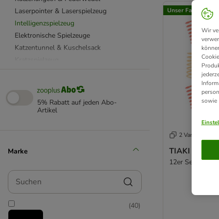
Laserpointer & Laserspielzeug
Unser Favorit
Intelligenzspielzeug
Wir ve
Elektronische Spielzeuge
verwen
Katzentunnel & Kuschelsack
können
Cookie
Kratzspielzeug
Produk
Aumüller Katzenspielzeug
jederz
Inform
Beetzees Katzenspielzeug
person
CATIT Katzenspielzeug
sowie
5% Rabatt auf jeden Abo-
Designed by Lotte
Artikel
KONG Katzenspielzeug
Einste
Modern Living Katzenspielzeug
2 Varianten
TIAKI Katzenspielzeug
TIAKI Spirale
Marke
TRIXIE Katzenspielzeug
12er Set
Kuscheltiere für Katzen
Suchen
Katzenlaufrad
Katzenpools
(
40
)
mit Futter
Spielmäuse