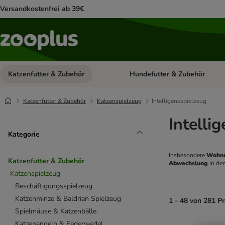
Versandkostenfrei ab 39€
Katzenfutter & Zubehör
Hundefutter & Zubehör
Kategorie-Menü öffnen: Katzenf
Katzenfutter & Zubehör
Katzenspielzeug
Intelligenzspielzeug
Intelli
Kategorie
Insbesondere 
Wohnu
Katzenfutter & Zubehör
Abwechslung 
in den
Katzenspielzeug
Beschäftigungsspielzeug
Katzenminze & Baldrian Spielzeug
1 - 48 von 281 P
Spielmäuse & Katzenbälle
Katzenangeln & Federwedel
product items ha