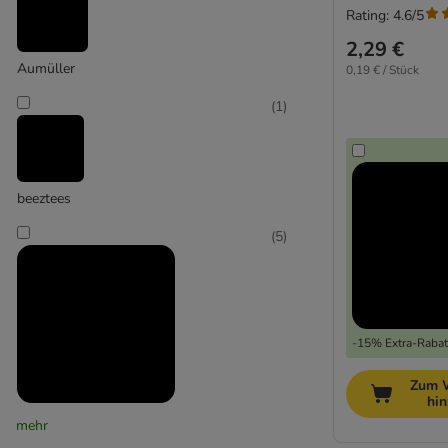
Rating: 4.6/5
mit Matatabi
2,29 €
Aumüller
0,19 € / Stück
(
1
)
beeztees
(
5
)
-15% Extra-Rabatt
Zum 
hi
Canadian Cat Company
mehr