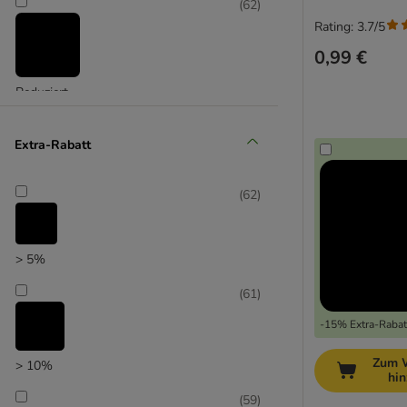
(
62
)
Rating: 3.7/5
0,99 €
Reduziert
(
17
)
Extra-Rabatt
(
62
)
Unser Favorit
> 5%
(
61
)
-15% Extra-Rabatt
Zum 
> 10%
hi
(
59
)