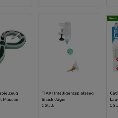
Unser
spielzeug
TIAKI Intelligenzspielzeug
Cati
it Mäusen
Snack-Jäger
Lab
1 Stück
1 St