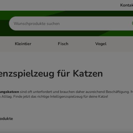
Kontak
Produkte
suchen
Kleintier
Fisch
Vogel
utter & Zubehör
Kategorie-Menü öffnen: Hundefutter & Zubehör
Kategorie-Menü öffnen: Kleintier
Kategorie-Menü öffnen
Ka
genzspielzeug für Katzen
ngskatzen 
sind oft unterfordert und brauchen daher ausreichend Beschäftigung. M
 Alltag. Finde jetzt das richtige Intelligenzspielzeug für deine Katze!
rodukte
ve been changed