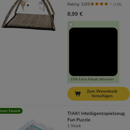
Rating: 3.6/5
(
138
)
8,99 €
-15% Extra-Rabatt aktivieren
Zum Warenkorb
hinzufügen
nser Favorit
TIAKI Intelligenzspielzeug
Fun Puzzle
1 Stück