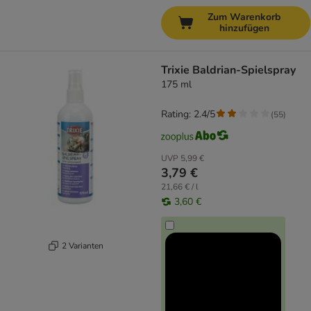
Zum Warenkorb
hinzufügen
Trixie Baldrian-Spielspray
175 ml
Rating: 2.4/5
(
55
)
UVP
5,99 €
3,79 €
21,66 € / l
3,60 €
2 Varianten