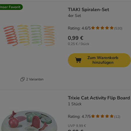
nser Favorit
TIAKI Spiralen-Set
4er Set
Rating: 4.6/5
(
530
)
0,99 €
0,25 € / Stück
Zum Warenkorb
hinzufügen
2 Varianten
Trixie Cat Activity Flip Board
1 Stück
Rating: 4.7/5
(
12
)
UVP
9,99 €