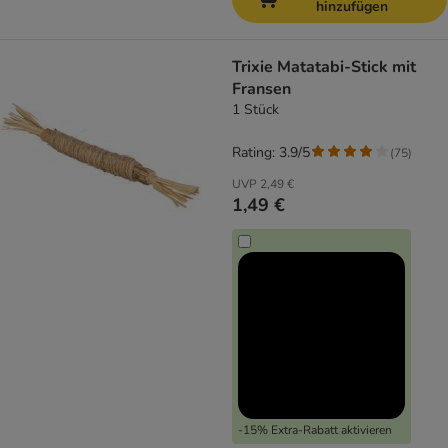
hinzufügen
Trixie Matatabi-Stick mit
Fransen
1 Stück
Rating: 3.9/5
(
75
)
UVP
2,49 €
1,49 €
-15% Extra-Rabatt aktivieren