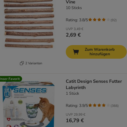
Vine
10 Sticks
Rating: 3.8/5
(
92
)
UVP
3,49 €
2,69 €
Zum Warenkorb
hinzufügen
2 Varianten
nser Favorit
Catit Design Senses Futter
Labyrinth
1 Stück
Rating: 3.9/5
(
366
)
UVP
29,99 €
16,79 €