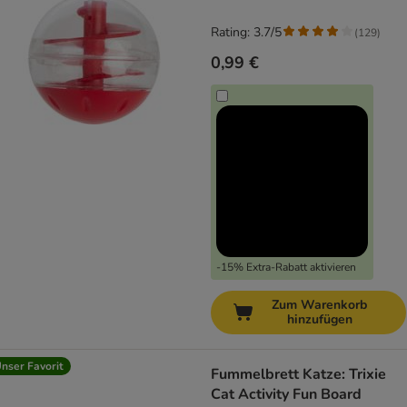
Rating: 3.7/5
(
129
)
0,99 €
-15% Extra-Rabatt aktivieren
Zum Warenkorb
hinzufügen
nser Favorit
Fummelbrett Katze: Trixie
Cat Activity Fun Board