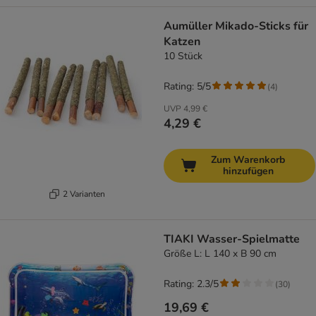
Aumüller Mikado-Sticks für
Katzen
10 Stück
Rating: 5/5
(
4
)
UVP
4,99 €
4,29 €
Zum Warenkorb
hinzufügen
2 Varianten
TIAKI Wasser-Spielmatte
Größe L: L 140 x B 90 cm
Rating: 2.3/5
(
30
)
19,69 €