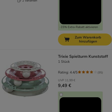
2 Varianten
-15% Extra-Rabatt aktivieren
Zum Warenkorb
hinzufügen
Trixie Spielturm Kunststoff
1 Stück
Rating: 4.4/5
(
95
)
UVP
11,99 €
9,49 €