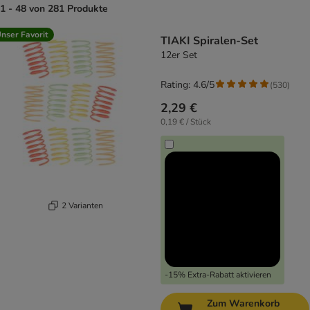
1 - 48 von 281 Produkte
product items have been changed
nser Favorit
TIAKI Spiralen-Set
12er Set
Rating: 4.6/5
(
530
)
2,29 €
0,19 € / Stück
2 Varianten
-15% Extra-Rabatt aktivieren
Zum Warenkorb