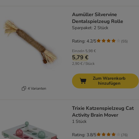
Aumüller Silvervine
Dentalspielzeug Rolle
Sparpaket: 2 Stück
Rating: 4.2/5
(
55
)
Einzeln
5,98 €
5,79 €
2,90 € / Stück
Zum Warenkorb
hinzufügen
4 Varianten
Trixie Katzenspielzeug Cat
Activity Brain Mover
1 Stück
Rating: 3.8/5
(
76
)