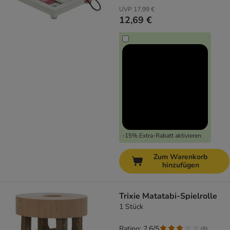
UVP
17,99 €
12,69 €
-15% Extra-Rabatt aktivieren
Zum Warenkorb
hinzufügen
Trixie Matatabi-Spielrolle
1 Stück
Rating: 2.6/5
(
8
)