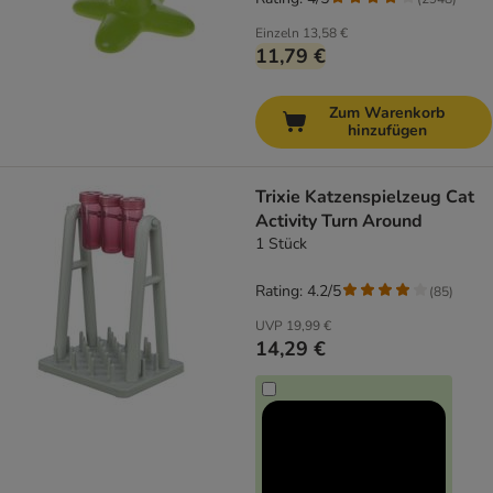
Einzeln
13,58 €
11,79 €
Zum Warenkorb
hinzufügen
Trixie Katzenspielzeug Cat
Activity Turn Around
1 Stück
Rating: 4.2/5
(
85
)
UVP
19,99 €
14,29 €