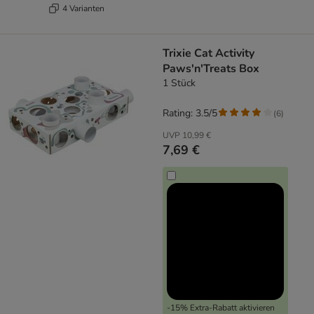
4 Varianten
Trixie Cat Activity
Paws'n'Treats Box
1 Stück
Rating: 3.5/5
(
6
)
UVP
10,99 €
7,69 €
-15% Extra-Rabatt aktivieren