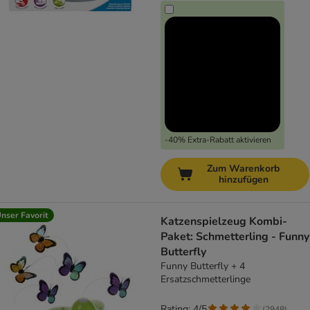
-40% Extra-Rabatt aktivieren
Zum Warenkorb
hinzufügen
nser Favorit
Katzenspielzeug Kombi-
Paket: Schmetterling - Funny
Butterfly
Funny Butterfly + 4
Ersatzschmetterlinge
Rating: 4/5
(
2948
)