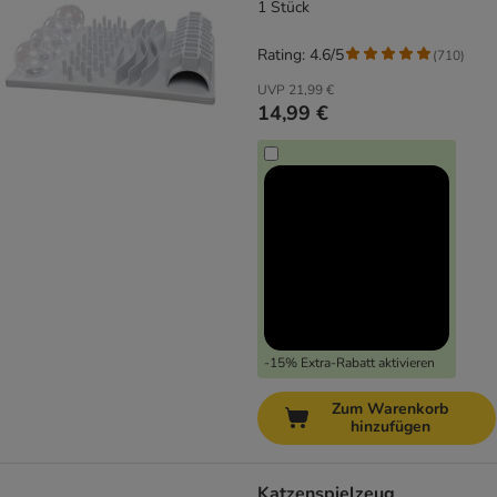
1 Stück
Rating: 4.6/5
(
710
)
UVP
21,99 €
14,99 €
-15% Extra-Rabatt aktivieren
Zum Warenkorb
hinzufügen
Katzenspielzeug