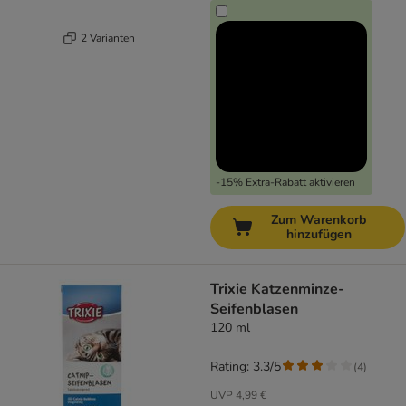
2 Varianten
-15% Extra-Rabatt aktivieren
Zum Warenkorb
hinzufügen
Trixie Katzenminze-
Seifenblasen
120 ml
Rating: 3.3/5
(
4
)
UVP
4,99 €