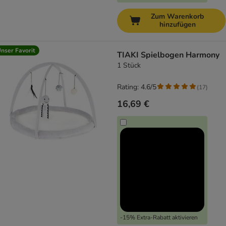
Zum Warenkorb
hinzufügen
nser Favorit
TIAKI Spielbogen Harmony
1 Stück
Rating: 4.6/5
(
17
)
16,69 €
-15% Extra-Rabatt aktivieren