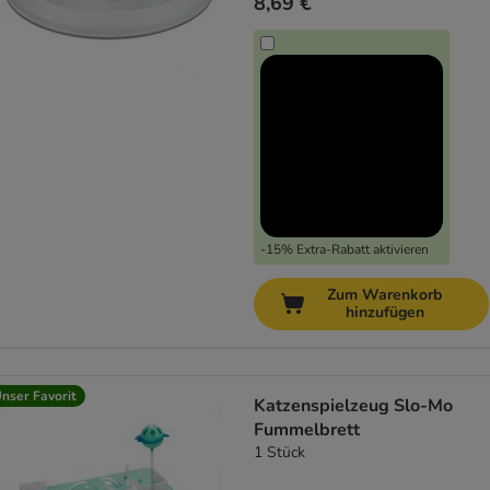
8,69 €
-15% Extra-Rabatt aktivieren
Zum Warenkorb
hinzufügen
nser Favorit
Katzenspielzeug Slo-Mo
Fummelbrett
1 Stück