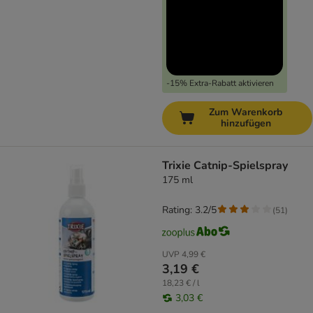
-15% Extra-Rabatt aktivieren
Zum Warenkorb
hinzufügen
Trixie Catnip-Spielspray
175 ml
Rating: 3.2/5
(
51
)
UVP
4,99 €
3,19 €
18,23 € / l
3,03 €