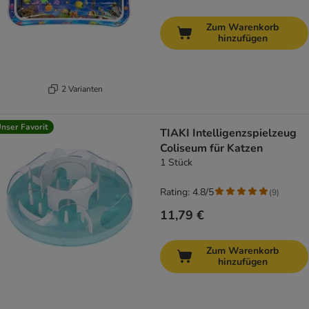
Zum Warenkorb
hinzufügen
2 Varianten
nser Favorit
TIAKI Intelligenzspielzeug
Coliseum für Katzen
1 Stück
Rating: 4.8/5
(
9
)
11,79 €
Zum Warenkorb
hinzufügen