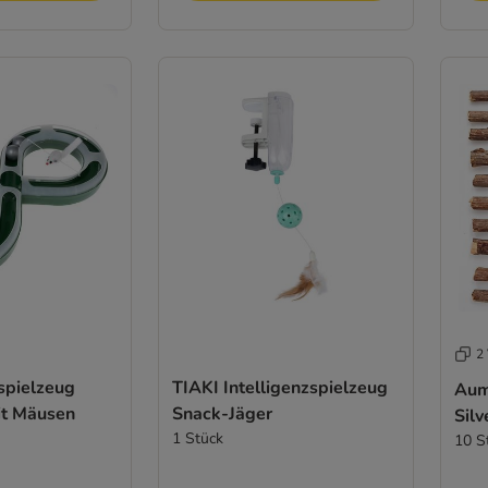
2 
spielzeug
TIAKI Intelligenzspielzeug
Aum
it Mäusen
Snack-Jäger
Silv
1 Stück
10 S