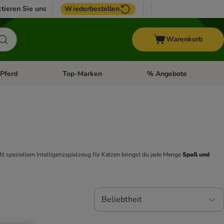
tieren Sie uns
Wiederbestellen
Warenkorb
Pferd
Top-Marken
% Angebote
: Fisch
tegorie-Menü öffnen: Vogel
Kategorie-Menü öffnen: Pferd
Kategorie-Menü öffnen: T
it speziellem Intelligenzspielzeug für Katzen bringst du jede Menge 
Spaß und 
Beliebtheit