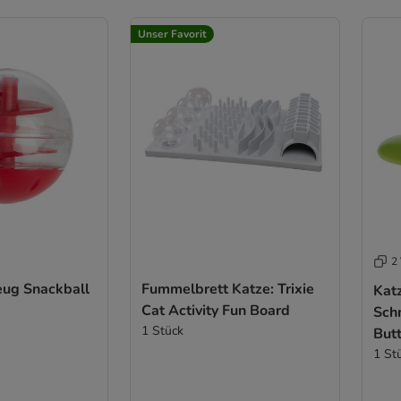
Unser Favorit
2 
eug Snackball
Fummelbrett Katze: Trixie
Kat
Cat Activity Fun Board
Sch
1 Stück
Butt
1 St