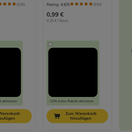
Rating: 4.6/5
(
530
)
(
530
)
0,99 €
0,25 € / Stück
 aktivieren
-10% Extra-Rabatt aktivieren
Warenkorb
Zum Warenkorb
nzufügen
hinzufügen