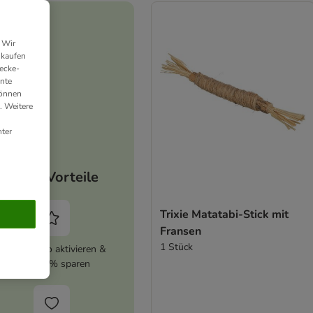
 Wir
nkaufen
ecke-
ante
können
. Weitere
ter
Deine Vorteile
Trixie Matatabi-Stick mit
Fransen
1 Stück
zooplus Abo aktivieren &
immer 5% sparen