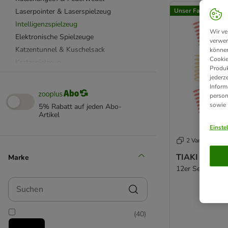
Laserpointer & Laserspielzeug
Unser Favorit
Intelligenzspielzeug
Wir ve
Elektronische Spielzeuge
verwen
Katzentunnel & Kuschelsack
können
Cookie
Kratzspielzeug
Produk
Aumüller Katzenspielzeug
jederz
Inform
Beetzees Katzenspielzeug
person
CATIT Katzenspielzeug
sowie
5% Rabatt auf jeden Abo-
Designed by Lotte
Artikel
KONG Katzenspielzeug
Einste
Modern Living Katzenspielzeug
2 Varianten
TIAKI Katzenspielzeug
TIAKI Spirale
Marke
TRIXIE Katzenspielzeug
12er Set
Kuscheltiere für Katzen
Suchen
Katzenlaufrad
Katzenpools
(
40
)
mit Futter
Spielmäuse