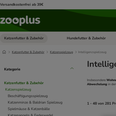
Versandkostenfrei ab 39€
Katzenfutter & Zubehör
Hundefutter & Zubehör
Kategorie-Menü öffnen: Katzenf
Katzenfutter & Zubehör
Katzenspielzeug
Intelligenzspielzeug
Intelli
Kategorie
Insbesondere 
Wohnu
Katzenfutter & Zubehör
Abwechslung 
in den
Katzenspielzeug
Beschäftigungsspielzeug
Katzenminze & Baldrian Spielzeug
1 - 48 von 281 P
Spielmäuse & Katzenbälle
Katzenangeln & Federwedel
product items ha