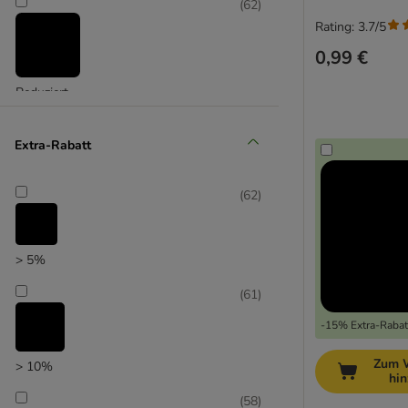
(
62
)
Rating: 3.7/5
0,99 €
Reduziert
(
17
)
Extra-Rabatt
(
62
)
Unser Favorit
> 5%
(
61
)
-15% Extra-Rabatt
Zum 
> 10%
hi
(
58
)