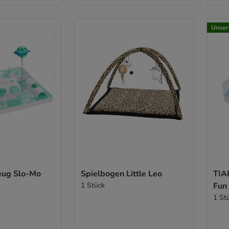
Unser
eug Slo-Mo
Spielbogen Little Leo
TIAK
1 Stück
Fun
1 St