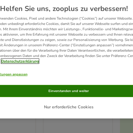
Helfen Sie uns, zooplus zu verbessern!
Unser Favorit
rwenden Cookies, Pixel und andere Technologien (“Cookies”) auf unserer Webseite.
den unbedingt erforderliche Cookies, damit Sie auf unserer Webseite surfen und ei
. Mit Ihrem Einverständnis möchten wir Leistungs-, Funktionelle- und Marketingzw
s aktivieren, um Ihre Erfahrung mit unserer Webseite zu verbessern und Ihnen relev
te und Dienstleistungen zu zeigen, sowie zur Personalisierung von Werbung. Sie 
eit Änderungen in unserem Präferenz-Center (“Einstellungen anpassen”) vornehmen
ationen über den für die Verarbeitung Ihrer Daten Verantwortlichen, die verarbeiteten
enbezogenen Daten und den Zweck der Verarbeitung finden Sie unter Präferenz-Cen
Datenschutzerklärung
llungen anpassen
2 Varianten
n-Set
TIAKI Spiralen-Set
Einverstanden und weiter
4er Set
Nur erforderliche Cookies