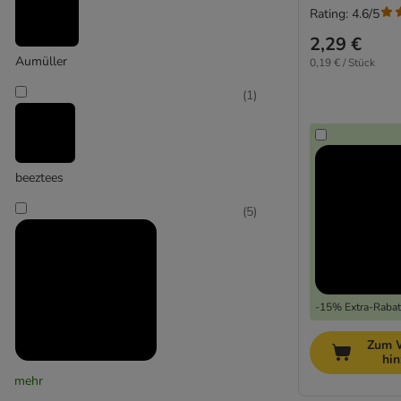
Rating: 4.6/5
mit Matatabi
2,29 €
Aumüller
0,19 € / Stück
(
1
)
beeztees
(
5
)
-15% Extra-Rabatt
Zum 
hi
Canadian Cat Company
mehr