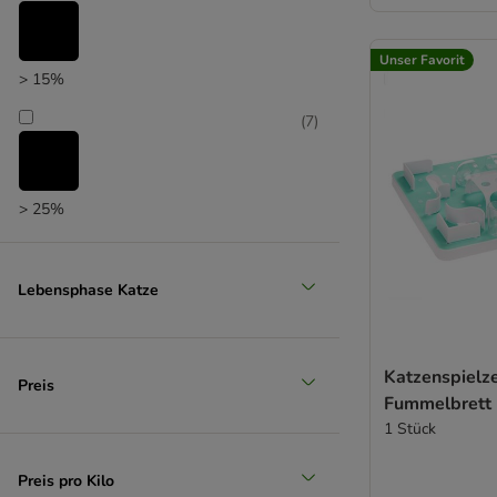
Unser Favorit
> 15%
(
7
)
> 25%
(
6
)
Lebensphase Katze
> 35%
Katzenspielz
(
4
)
Preis
Fummelbrett
1 Stück
> 50%
Preis pro Kilo