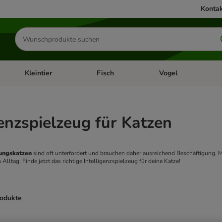
Kontak
Produkte
suchen
Kleintier
Fisch
Vogel
utter & Zubehör
Kategorie-Menü öffnen: Hundefutter & Zubehör
Kategorie-Menü öffnen: Kleintier
Kategorie-Menü öffnen
Ka
genzspielzeug für Katzen
ngskatzen 
sind oft unterfordert und brauchen daher ausreichend Beschäftigung. M
 Alltag. Finde jetzt das richtige Intelligenzspielzeug für deine Katze!
rodukte
ve been changed