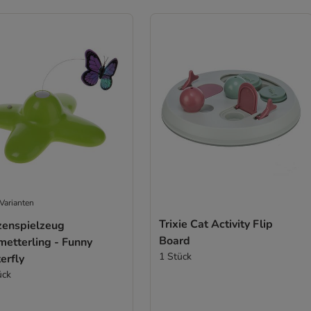
Varianten
Trixie Cat Activity Flip
zenspielzeug
Board
metterling - Funny
1 Stück
erfly
ück