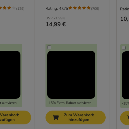
Rating: 4.6/5
(
129
)
(
709
)
Ratin
10,
UVP
21,99 €
14,99 €
 aktivieren
-15% Extra-Rabatt aktivieren
-15%
Warenkorb
Zum Warenkorb
nzufügen
hinzufügen