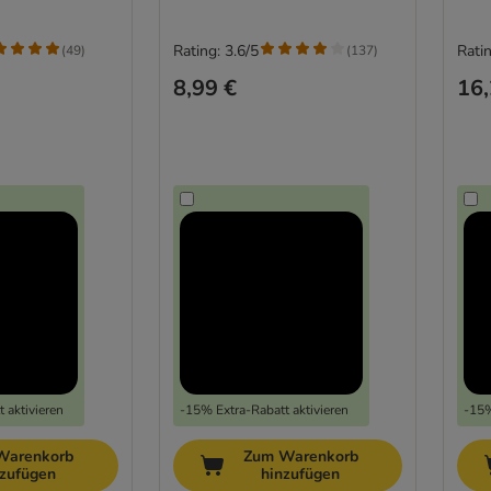
Rating: 3.6/5
Ratin
(
49
)
(
137
)
8,99 €
16,
 aktivieren
-15% Extra-Rabatt aktivieren
-15%
Warenkorb
Zum Warenkorb
nzufügen
hinzufügen