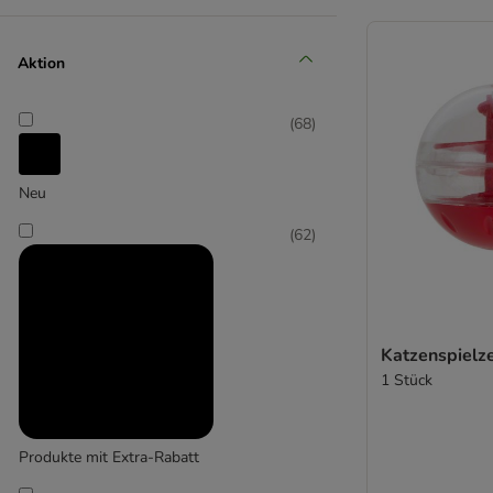
(
11
)
Aktion
Catit
(
68
)
(
1
)
Neu
Croci
(
62
)
(
4
)
Katzenspielz
1 Stück
Designed by Lotte
Produkte mit Extra-Rabatt