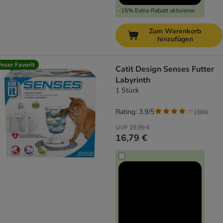
-15% Extra-Rabatt aktivieren
Zum Warenkorb
hinzufügen
nser Favorit
Catit Design Senses Futter
Labyrinth
1 Stück
Rating: 3.9/5
(
366
)
UVP
29,99 €
16,79 €