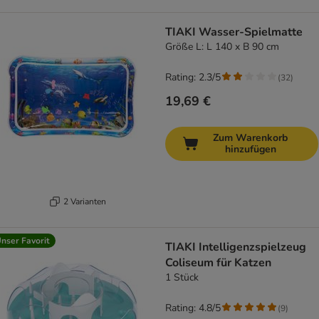
TIAKI Wasser-Spielmatte
Größe L: L 140 x B 90 cm
Rating: 2.3/5
(
32
)
19,69 €
Zum Warenkorb
hinzufügen
2 Varianten
nser Favorit
TIAKI Intelligenzspielzeug
Coliseum für Katzen
1 Stück
Rating: 4.8/5
(
9
)