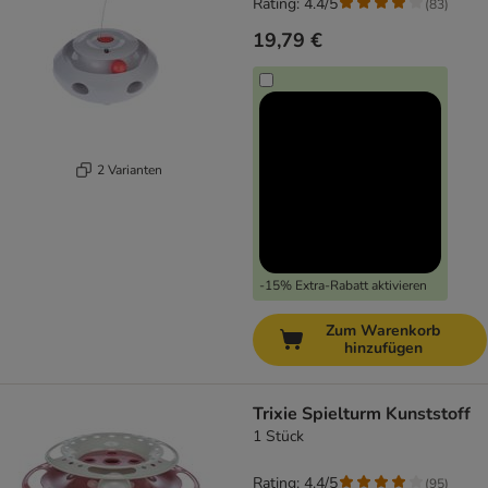
Rating: 4.4/5
(
83
)
19,79 €
2 Varianten
-15% Extra-Rabatt aktivieren
Zum Warenkorb
hinzufügen
Trixie Spielturm Kunststoff
1 Stück
Rating: 4.4/5
(
95
)