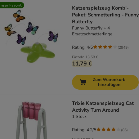
nser Favorit
Katzenspielzeug Kombi-
Paket: Schmetterling - Funny
Butterfly
Funny Butterfly + 4
Ersatzschmetterlinge
Rating: 4/5
(
2949
)
Einzeln
13,58 €
11,79 €
Zum Warenkorb
hinzufügen
Trixie Katzenspielzeug Cat
Activity Turn Around
1 Stück
Rating: 4.2/5
(
85
)