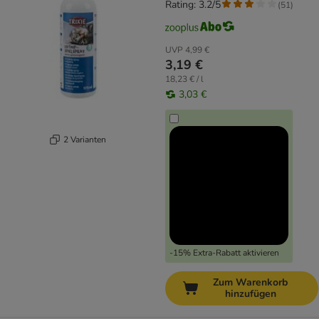
Rating: 3.2/5
(
51
)
UVP
4,99 €
3,19 €
18,23 € / l
3,03 €
2 Varianten
-15% Extra-Rabatt aktivieren
Zum Warenkorb
hinzufügen