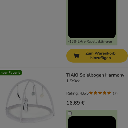
-15% Extra-Rabatt aktivieren
Zum Warenkorb
hinzufügen
nser Favorit
TIAKI Spielbogen Harmony
1 Stück
Rating: 4.6/5
(
17
)
16,69 €