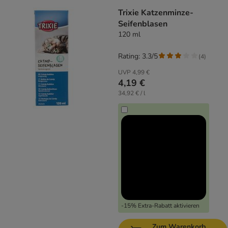
Trixie Katzenminze-
Seifenblasen
120 ml
Rating: 3.3/5
(
4
)
UVP
4,99 €
4,19 €
34,92 € / l
-15% Extra-Rabatt aktivieren
Zum Warenkorb