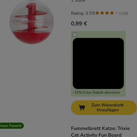
1 Stück
Rating: 3.7/5
(
129
)
0,99 €
-15% Extra-Rabatt aktivieren
Zum Warenkorb
hinzufügen
nser Favorit
Fummelbrett Katze: Trixie
Cat Activity Fun Board