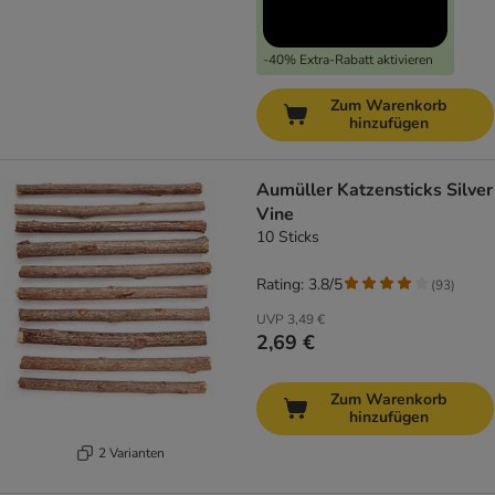
-40% Extra-Rabatt aktivieren
Zum Warenkorb
hinzufügen
Aumüller Katzensticks Silver
Vine
10 Sticks
Rating: 3.8/5
(
93
)
UVP
3,49 €
2,69 €
Zum Warenkorb
hinzufügen
2 Varianten