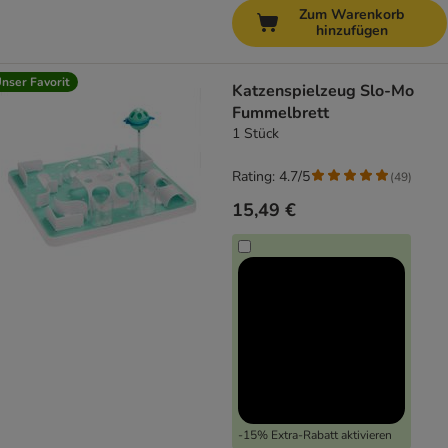
Zum Warenkorb
hinzufügen
nser Favorit
Katzenspielzeug Slo-Mo
Fummelbrett
1 Stück
Rating: 4.7/5
(
49
)
15,49 €
-15% Extra-Rabatt aktivieren