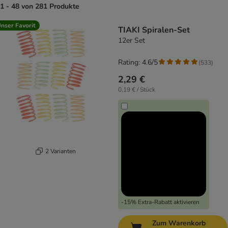
1 - 48 von 281 Produkte
product items have been changed
nser Favorit
TIAKI Spiralen-Set
12er Set
Rating: 4.6/5
(
533
)
2,29 €
0,19 € / Stück
2 Varianten
-15% Extra-Rabatt aktivieren
Zum Warenkorb