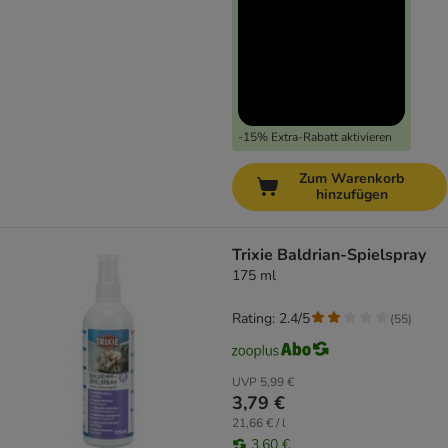
-15% Extra-Rabatt aktivieren
Zum Warenkorb
hinzufügen
Trixie Baldrian-Spielspray
175 ml
Rating: 2.4/5
(
55
)
UVP
5,99 €
3,79 €
21,66 € / l
3,60 €