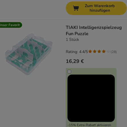
Zum Warenkorb
hinzufügen
nser Favorit
TIAKI Intelligenzspielzeug
Fun Puzzle
1 Stück
Rating: 4.4/5
(
28
)
16,29 €
-15% Extra-Rabatt aktivieren