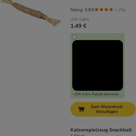
Rating: 3.9/5
(
75
)
UVP
2,49 €
1,49 €
-15% Extra-Rabatt aktivieren
Zum Warenkorb
hinzufügen
Katzenspielzeug Snackball