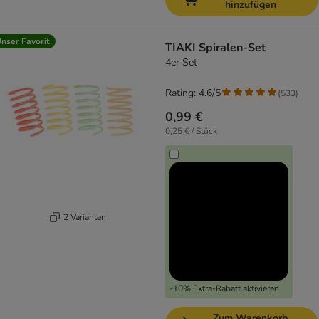
hinzufügen
nser Favorit
TIAKI Spiralen-Set
4er Set
Rating: 4.6/5
(
533
)
0,99 €
0,25 € / Stück
2 Varianten
-10% Extra-Rabatt aktivieren
Zum Warenkorb