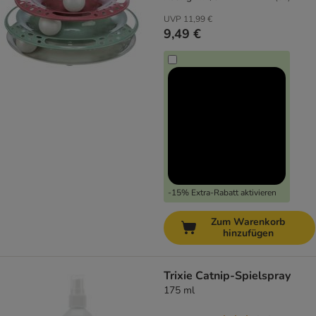
UVP
11,99 €
9,49 €
-15% Extra-Rabatt aktivieren
Zum Warenkorb
hinzufügen
Trixie Catnip-Spielspray
175 ml