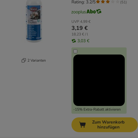
Rating: 3.2/5
(
51
)
UVP
4,99 €
3,19 €
18,23 € / l
3,03 €
2 Varianten
-15% Extra-Rabatt aktivieren
Zum Warenkorb
hinzufügen