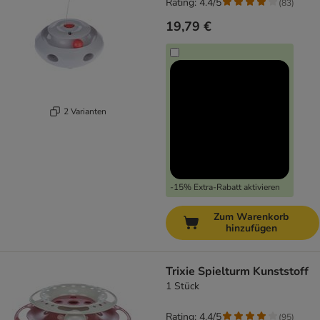
Rating: 4.4/5
(
83
)
19,79 €
2 Varianten
-15% Extra-Rabatt aktivieren
Zum Warenkorb
hinzufügen
Trixie Spielturm Kunststoff
1 Stück
Rating: 4.4/5
(
95
)