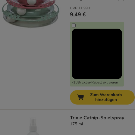
UVP
11,99 €
9,49 €
-15% Extra-Rabatt aktivieren
Zum Warenkorb
hinzufügen
Trixie Catnip-Spielspray
175 ml