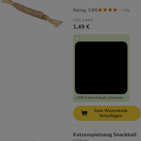
Rating: 3.9/5
(
75
)
UVP
2,49 €
1,49 €
-15% Extra-Rabatt aktivieren
Zum Warenkorb
hinzufügen
Katzenspielzeug Snackball