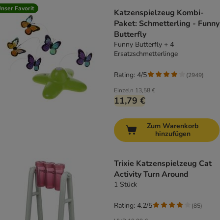
nser Favorit
Katzenspielzeug Kombi-
Paket: Schmetterling - Funny
Butterfly
Funny Butterfly + 4
Ersatzschmetterlinge
Rating: 4/5
(
2949
)
Einzeln
13,58 €
11,79 €
Zum Warenkorb
hinzufügen
Trixie Katzenspielzeug Cat
Activity Turn Around
1 Stück
Rating: 4.2/5
(
85
)