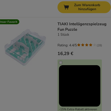
Zum Warenkorb
hinzufügen
nser Favorit
TIAKI Intelligenzspielzeug
Fun Puzzle
1 Stück
Rating: 4.4/5
(
28
)
16,29 €
-15% Extra-Rabatt aktivieren