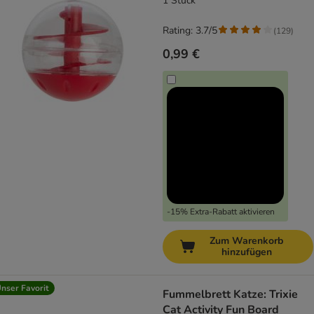
1 Stück
Rating: 3.7/5
(
129
)
0,99 €
-15% Extra-Rabatt aktivieren
Zum Warenkorb
hinzufügen
nser Favorit
Fummelbrett Katze: Trixie
Cat Activity Fun Board