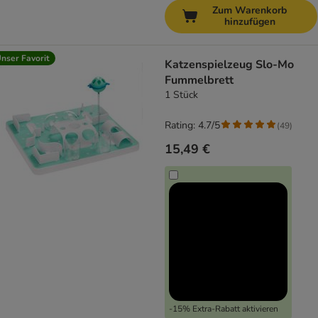
Zum Warenkorb
hinzufügen
nser Favorit
Katzenspielzeug Slo-Mo
Fummelbrett
1 Stück
Rating: 4.7/5
(
49
)
15,49 €
-15% Extra-Rabatt aktivieren