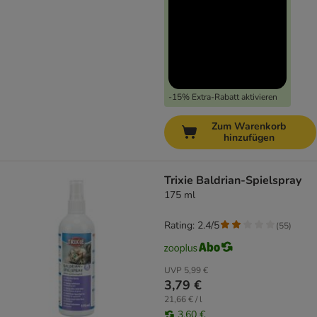
-15% Extra-Rabatt aktivieren
Zum Warenkorb
hinzufügen
Trixie Baldrian-Spielspray
175 ml
Rating: 2.4/5
(
55
)
UVP
5,99 €
3,79 €
21,66 € / l
3,60 €