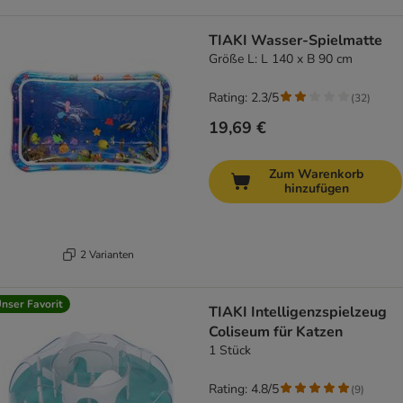
TIAKI Wasser-Spielmatte
Größe L: L 140 x B 90 cm
Rating: 2.3/5
(
32
)
19,69 €
Zum Warenkorb
hinzufügen
2 Varianten
nser Favorit
TIAKI Intelligenzspielzeug
Coliseum für Katzen
1 Stück
Rating: 4.8/5
(
9
)