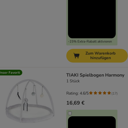
-15% Extra-Rabatt aktivieren
Zum Warenkorb
hinzufügen
nser Favorit
TIAKI Spielbogen Harmony
1 Stück
Rating: 4.6/5
(
17
)
16,69 €