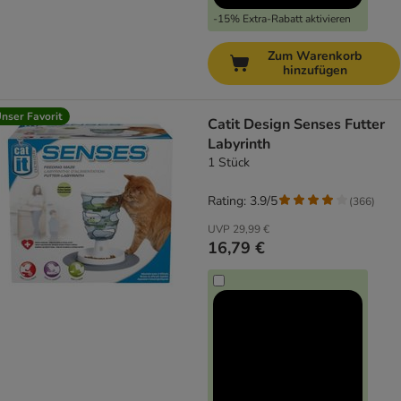
-15% Extra-Rabatt aktivieren
Zum Warenkorb
hinzufügen
nser Favorit
Catit Design Senses Futter
Labyrinth
1 Stück
Rating: 3.9/5
(
366
)
UVP
29,99 €
16,79 €