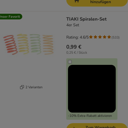
hinzufügen
nser Favorit
TIAKI Spiralen-Set
4er Set
Rating: 4.6/5
(
533
)
0,99 €
0,25 € / Stück
2 Varianten
-10% Extra-Rabatt aktivieren
Zum Warenkorb