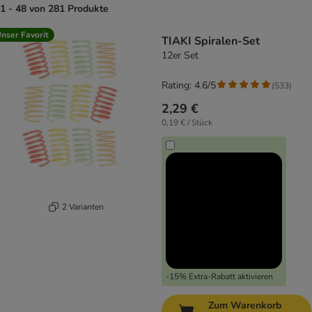
1 - 48 von 281 Produkte
product items have been changed
nser Favorit
TIAKI Spiralen-Set
12er Set
Rating: 4.6/5
(
533
)
2,29 €
0,19 € / Stück
2 Varianten
-15% Extra-Rabatt aktivieren
Zum Warenkorb