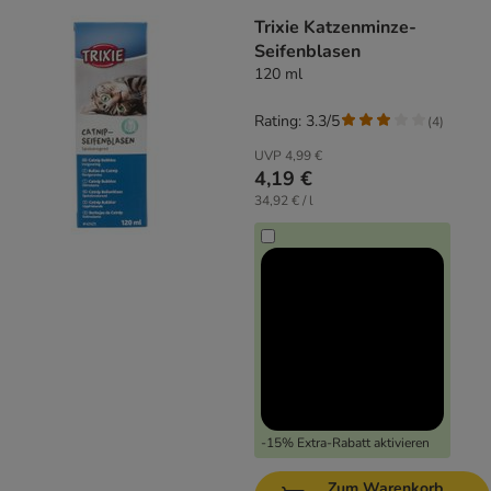
Trixie Katzenminze-
Seifenblasen
120 ml
Rating: 3.3/5
(
4
)
UVP
4,99 €
4,19 €
34,92 € / l
-15% Extra-Rabatt aktivieren
Zum Warenkorb