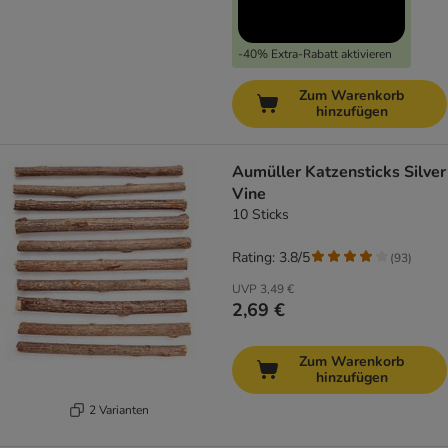
-40% Extra-Rabatt aktivieren
Zum Warenkorb
hinzufügen
Aumüller Katzensticks Silver
Vine
10 Sticks
Rating: 3.8/5
(
93
)
UVP
3,49 €
2,69 €
Zum Warenkorb
hinzufügen
2 Varianten