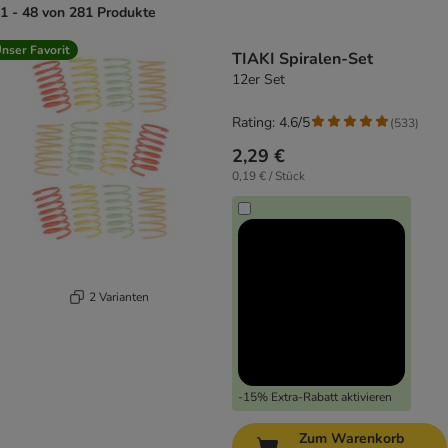
1 - 48 von 281 Produkte
product items have been changed
nser Favorit
TIAKI Spiralen-Set
12er Set
Rating: 4.6/5
(
533
)
2,29 €
0,19 € / Stück
2 Varianten
-15% Extra-Rabatt aktivieren
Zum Warenkorb