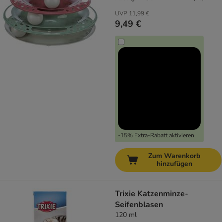
UVP
11,99 €
9,49 €
-15% Extra-Rabatt aktivieren
Zum Warenkorb
hinzufügen
Trixie Katzenminze-
Seifenblasen
120 ml