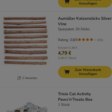
hinzufügen
Aumüller Katzensticks Silver
Vine
Sparpaket: 20 Sticks
Rating: 3.8/5
(
93
)
Einzeln
5,38 €
4,79 €
2,40 € / Stück
Zum Warenkorb
hinzufügen
2 Varianten
Trixie Cat Activity
Paws'n'Treats Box
1 Stück