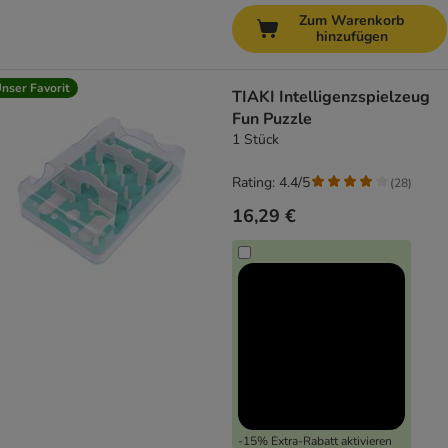
Zum Warenkorb
hinzufügen
nser Favorit
TIAKI Intelligenzspielzeug
Fun Puzzle
1 Stück
Rating: 4.4/5
(
28
)
16,29 €
-15% Extra-Rabatt aktivieren