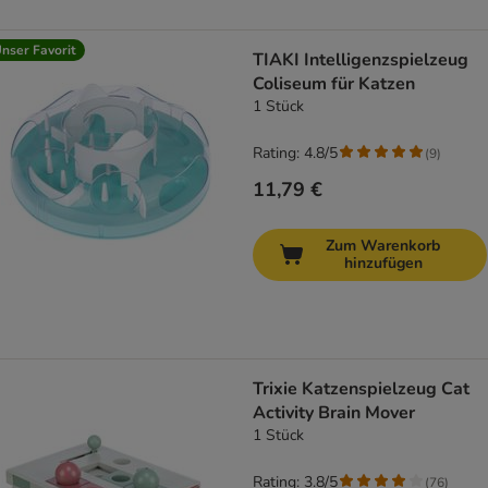
nser Favorit
TIAKI Intelligenzspielzeug
Coliseum für Katzen
1 Stück
Rating: 4.8/5
(
9
)
11,79 €
Zum Warenkorb
hinzufügen
Trixie Katzenspielzeug Cat
Activity Brain Mover
1 Stück
Rating: 3.8/5
(
76
)