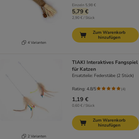
Einzeln
5,98 €
5,79 €
2,90 € / Stück
Zum Warenkorb
hinzufügen
4 Varianten
TIAKI Interaktives Fangspiel
für Katzen
Ersatzteile: Federstäbe (2 Stück)
Rating: 4.8/5
(
4
)
1,19 €
0,60 € / Stück
Zum Warenkorb
hinzufügen
2 Varianten