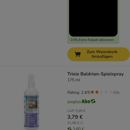
-15% Extra-Rabatt aktivieren
Zum Warenkorb
hinzufügen
Trixie Baldrian-Spielspray
175 ml
Rating: 2.4/5
(
55
)
UVP
5,99 €
3,79 €
21,66 € / l
3,60 €