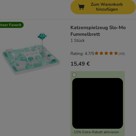
Zum Warenkorb
hinzufügen
nser Favorit
Katzenspielzeug Slo-Mo
Fummelbrett
1 Stück
Rating: 4.7/5
(
49
)
15,49 €
-15% Extra-Rabatt aktivieren