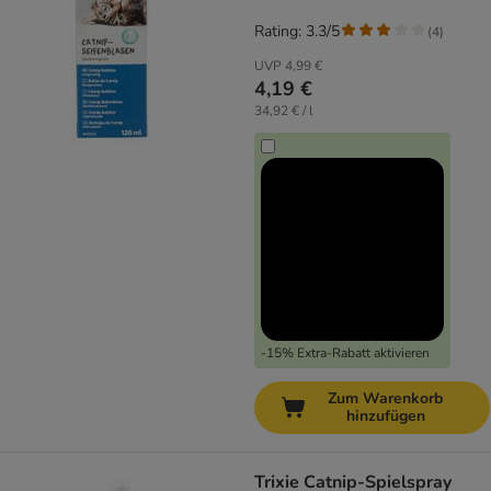
Rating: 3.3/5
(
4
)
UVP
4,99 €
4,19 €
34,92 € / l
-15% Extra-Rabatt aktivieren
Zum Warenkorb
hinzufügen
Trixie Catnip-Spielspray