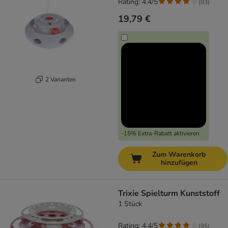
Rating: 4.4/5
(
83
)
19,79 €
2 Varianten
-15% Extra-Rabatt aktivieren
Zum Warenkorb
hinzufügen
Trixie Spielturm Kunststoff
1 Stück
Rating: 4.4/5
(
95
)