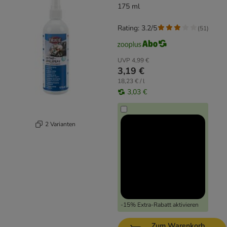
175 ml
Rating: 3.2/5
(
51
)
UVP
4,99 €
3,19 €
18,23 € / l
3,03 €
2 Varianten
-15% Extra-Rabatt aktivieren
Zum Warenkorb