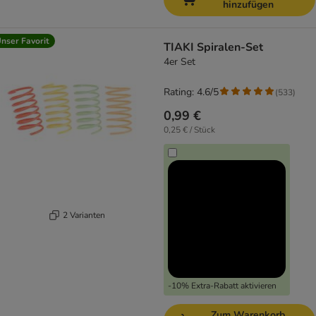
hinzufügen
nser Favorit
TIAKI Spiralen-Set
4er Set
Rating: 4.6/5
(
533
)
0,99 €
0,25 € / Stück
2 Varianten
-10% Extra-Rabatt aktivieren
Zum Warenkorb