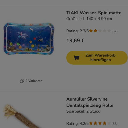
TIAKI Wasser-Spielmatte
Größe L: L 140 x B 90 cm
Rating: 2.3/5
(
32
)
19,69 €
Zum Warenkorb
hinzufügen
2 Varianten
Aumüller Silvervine
Dentalspielzeug Rolle
Sparpaket: 2 Stück
Rating: 4.2/5
(
55
)