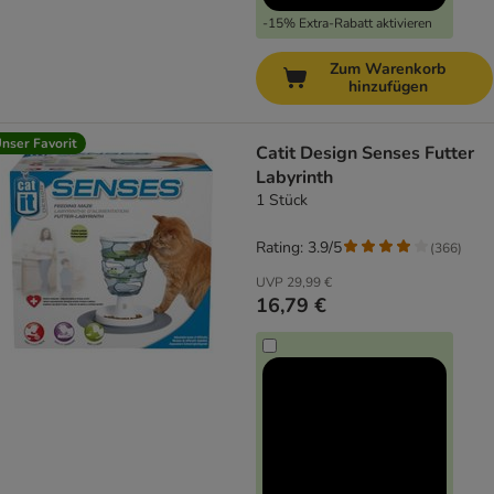
-15% Extra-Rabatt aktivieren
Zum Warenkorb
hinzufügen
nser Favorit
Catit Design Senses Futter
Labyrinth
1 Stück
Rating: 3.9/5
(
366
)
UVP
29,99 €
16,79 €