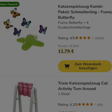
nser Favorit
Katzenspielzeug Kombi-
Paket: Schmetterling - Funny
Butterfly
Funny Butterfly + 4
Ersatzschmetterlinge
Rating: 4/5
(
2949
)
Einzeln
13,58 €
11,79 €
Zum Warenkorb
hinzufügen
Trixie Katzenspielzeug Cat
Activity Turn Around
1 Stück
Rating: 4.2/5
(
85
)