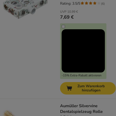
Rating: 3.5/5
(
6
)
UVP
10,99 €
7,69 €
-15% Extra-Rabatt aktivieren
Zum Warenkorb
hinzufügen
Aumüller Silvervine
Dentalspielzeug Rolle