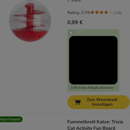
1 Stück
Rating: 3.7/5
(
129
)
0,99 €
-15% Extra-Rabatt aktivieren
Zum Warenkorb
hinzufügen
nser Favorit
Fummelbrett Katze: Trixie
Cat Activity Fun Board