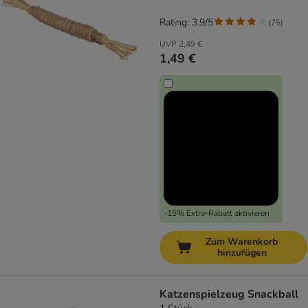
Rating: 3.9/5
(
75
)
UVP
2,49 €
1,49 €
-15% Extra-Rabatt aktivieren
Zum Warenkorb
hinzufügen
Katzenspielzeug Snackball