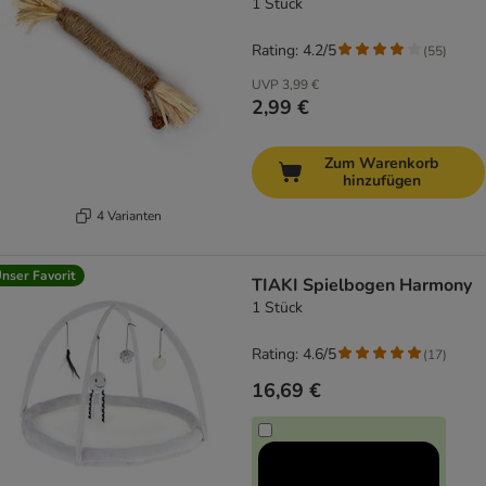
1 Stück
Rating: 4.2/5
(
55
)
UVP
3,99 €
2,99 €
Zum Warenkorb
hinzufügen
4 Varianten
nser Favorit
TIAKI Spielbogen Harmony
1 Stück
Rating: 4.6/5
(
17
)
16,69 €