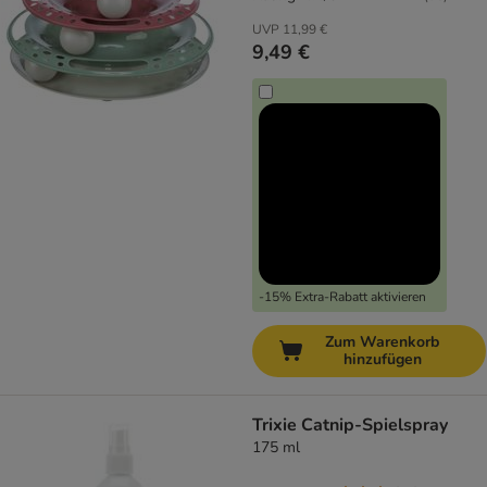
UVP
11,99 €
9,49 €
-15% Extra-Rabatt aktivieren
Zum Warenkorb
hinzufügen
Trixie Catnip-Spielspray
175 ml