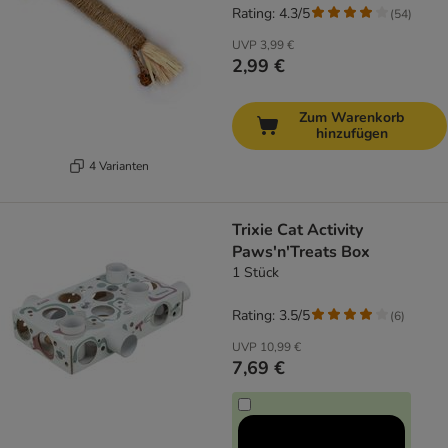
Rating: 4.3/5
(
54
)
UVP
3,99 €
2,99 €
Zum Warenkorb
hinzufügen
4 Varianten
Trixie Cat Activity
Paws'n'Treats Box
1 Stück
Rating: 3.5/5
(
6
)
UVP
10,99 €
7,69 €