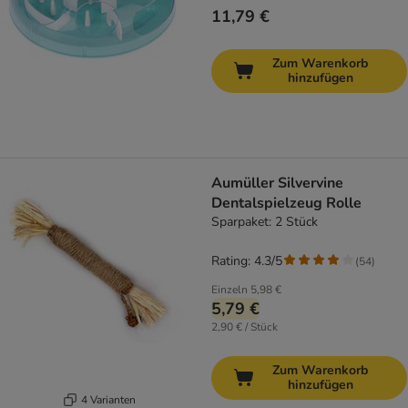
11,79 €
Zum Warenkorb
hinzufügen
Aumüller Silvervine
Dentalspielzeug Rolle
Sparpaket: 2 Stück
Rating: 4.3/5
(
54
)
Einzeln
5,98 €
5,79 €
2,90 € / Stück
Zum Warenkorb
hinzufügen
4 Varianten