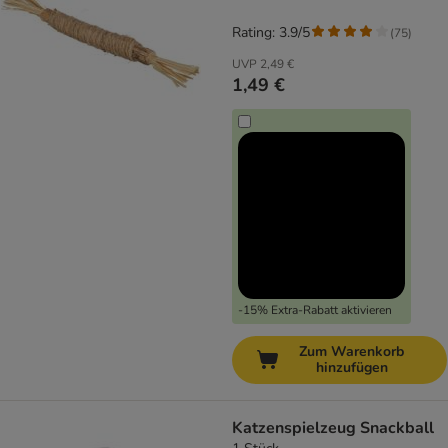
Rating: 3.9/5
(
75
)
UVP
2,49 €
1,49 €
-15% Extra-Rabatt aktivieren
Zum Warenkorb
hinzufügen
Katzenspielzeug Snackball