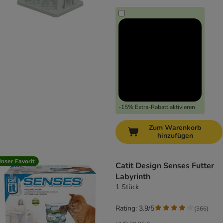
-15% Extra-Rabatt aktivieren
Zum Warenkorb
hinzufügen
nser Favorit
Catit Design Senses Futter
Labyrinth
1 Stück
Rating: 3.9/5
(
366
)