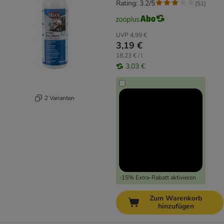
Rating: 3.2/5
(
51
)
UVP
4,99 €
3,19 €
18,23 € / l
3,03 €
2 Varianten
-15% Extra-Rabatt aktivieren
Zum Warenkorb
hinzufügen