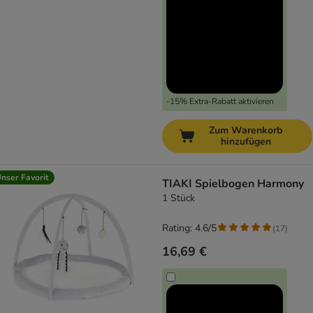
-15% Extra-Rabatt aktivieren
Zum Warenkorb
hinzufügen
nser Favorit
TIAKI Spielbogen Harmony
1 Stück
Rating: 4.6/5
(
17
)
16,69 €