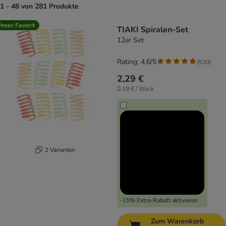
1 - 48 von 281 Produkte
product items have been changed
nser Favorit
TIAKI Spiralen-Set
12er Set
Rating: 4.6/5
(
530
)
2,29 €
0,19 € / Stück
2 Varianten
-15% Extra-Rabatt aktivieren
Zum Warenkorb