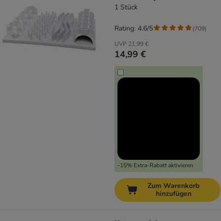
1 Stück
Rating: 4.6/5
(
709
)
UVP
21,99 €
14,99 €
-15% Extra-Rabatt aktivieren
Zum Warenkorb
hinzufügen