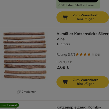
-15% Extra-Rabatt aktivieren
Zum Warenkorb
hinzufügen
Aumüller Katzensticks Silver
Vine
10 Sticks
Rating: 3.7/5
(
91
)
UVP
3,49 €
2,69 €
Zum Warenkorb
hinzufügen
2 Varianten
nser Favorit
Katzenspielzeug Kombi-