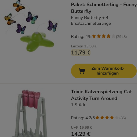
Paket: Schmetterling - Funny
Butterfly
Funny Butterfly + 4
Ersatzschmetterlinge
Rating: 4/5
(
2948
)
Einzeln
13,58 €
11,79 €
Zum Warenkorb
hinzufügen
Trixie Katzenspielzeug Cat
Activity Turn Around
1 Stück
Rating: 4.2/5
(
85
)
UVP
19,99 €
14,29 €