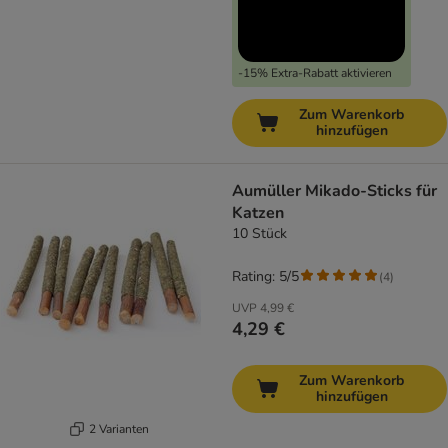
-15% Extra-Rabatt aktivieren
Zum Warenkorb
hinzufügen
Aumüller Mikado-Sticks für
Katzen
10 Stück
Rating: 5/5
(
4
)
UVP
4,99 €
4,29 €
Zum Warenkorb
hinzufügen
2 Varianten