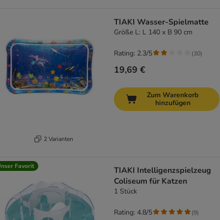
TIAKI Wasser-Spielmatte
Größe L: L 140 x B 90 cm
Rating: 2.3/5
(
30
)
19,69 €
Zum Warenkorb
hinzufügen
2 Varianten
nser Favorit
TIAKI Intelligenzspielzeug
Coliseum für Katzen
1 Stück
Rating: 4.8/5
(
9
)