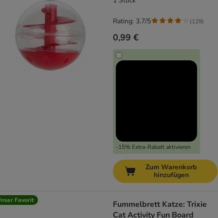
1 Stück
Rating: 3.7/5
(
129
)
0,99 €
-15% Extra-Rabatt aktivieren
Zum Warenkorb
hinzufügen
nser Favorit
Fummelbrett Katze: Trixie
Cat Activity Fun Board