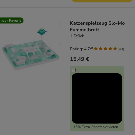
nser Favorit
Katzenspielzeug Slo-Mo
Fummelbrett
1 Stück
Rating: 4.7/5
(
49
)
15,49 €
-15% Extra-Rabatt aktivieren