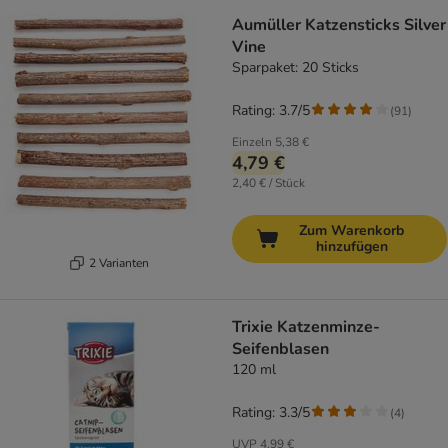
Aumüller Katzensticks Silver
Vine
Sparpaket: 20 Sticks
Rating: 3.7/5
(
91
)
Einzeln
5,38 €
4,79 €
2,40 € / Stück
Zum Warenkorb
hinzufügen
2 Varianten
Trixie Katzenminze-
Seifenblasen
120 ml
Rating: 3.3/5
(
4
)
UVP
4,99 €