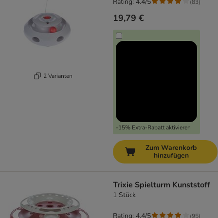
Rating: 4.4/5
(
83
)
19,79 €
2 Varianten
-15% Extra-Rabatt aktivieren
Zum Warenkorb
hinzufügen
Trixie Spielturm Kunststoff
1 Stück
Rating: 4.4/5
(
95
)