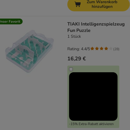
Zum Warenkorb
hinzufügen
nser Favorit
TIAKI Intelligenzspielzeug
Fun Puzzle
1 Stück
Rating: 4.4/5
(
28
)
16,29 €
-15% Extra-Rabatt aktivieren