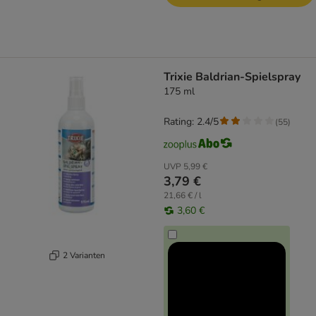
Trixie Baldrian-Spielspray
175 ml
Rating: 2.4/5
(
55
)
UVP
5,99 €
3,79 €
21,66 € / l
3,60 €
2 Varianten