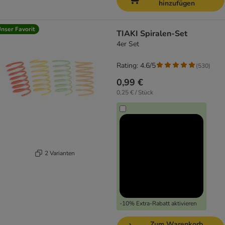
hinzufügen
nser Favorit
TIAKI Spiralen-Set
4er Set
Rating: 4.6/5
(
530
)
0,99 €
0,25 € / Stück
2 Varianten
-10% Extra-Rabatt aktivieren
Zum Warenkorb