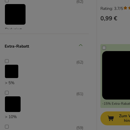
(
62
)
Rating: 3.7/5
0,99 €
Reduziert
(
17
)
Extra-Rabatt
(
62
)
Unser Favorit
> 5%
(
61
)
-15% Extra-Rabatt
Zum 
> 10%
hi
(
59
)