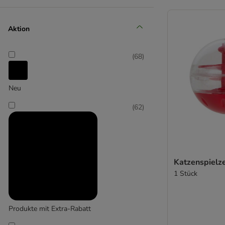
(
11
)
Aktion
Catit
(
68
)
(
1
)
Neu
Croci
(
62
)
(
4
)
Katzenspielz
1 Stück
Designed by Lotte
Produkte mit Extra-Rabatt