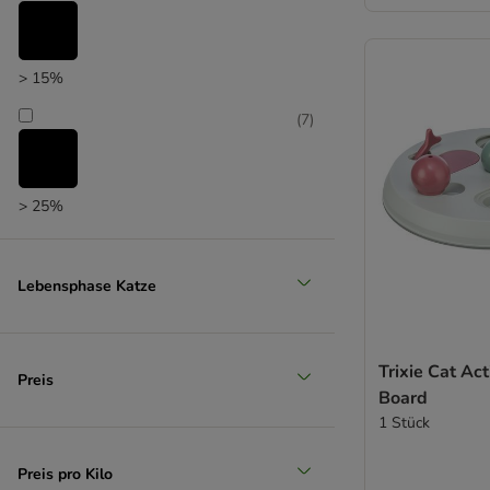
> 15%
(
7
)
> 25%
(
6
)
Lebensphase Katze
> 35%
Trixie Cat Act
(
4
)
Preis
Board
1 Stück
> 50%
Preis pro Kilo