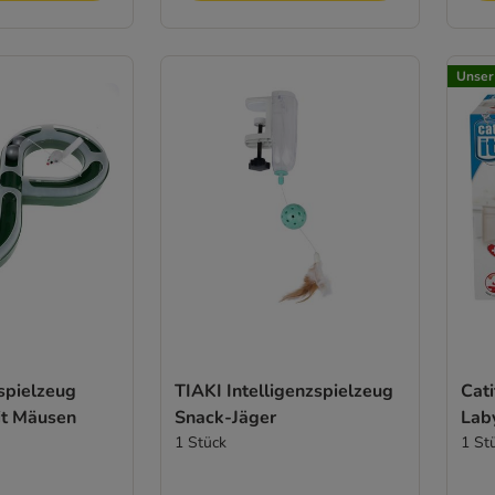
Unser
spielzeug
TIAKI Intelligenzspielzeug
Cati
it Mäusen
Snack-Jäger
Lab
1 Stück
1 St