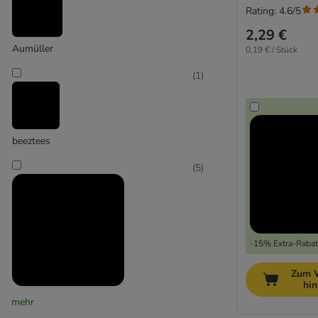
Rating: 4.6/5
mit Matatabi
2,29 €
Aumüller
0,19 € / Stück
(
1
)
beeztees
(
5
)
-15% Extra-Rabatt
Zum 
hi
Canadian Cat Company
mehr