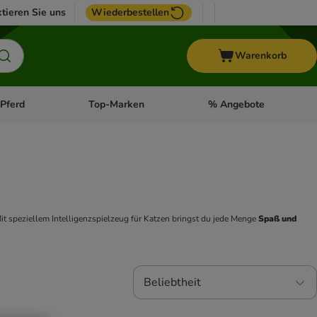
tieren Sie uns
Wiederbestellen
Warenkorb
Pferd
Top-Marken
% Angebote
: Fisch
tegorie-Menü öffnen: Vogel
Kategorie-Menü öffnen: Pferd
Kategorie-Menü öffnen: T
it speziellem Intelligenzspielzeug für Katzen bringst du jede Menge 
Spaß und 
Beliebtheit