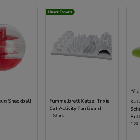
Unser Favorit
2 
eug Snackball
Fummelbrett Katze: Trixie
Kat
Cat Activity Fun Board
Sch
1 Stück
Butt
1 St