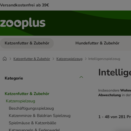
Versandkostenfrei ab 39€
Katzenfutter & Zubehör
Hundefutter & Zubehör
Kategorie-Menü öffnen: Katzenf
Katzenfutter & Zubehör
Katzenspielzeug
Intelligenzspielzeug
Intelli
Kategorie
Insbesondere 
Wohnu
Katzenfutter & Zubehör
Abwechslung 
in den
Katzenspielzeug
Beschäftigungsspielzeug
Katzenminze & Baldrian Spielzeug
1 - 48 von 281 P
Spielmäuse & Katzenbälle
Katzenangeln & Federwedel
product items ha