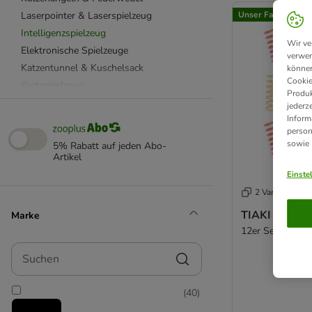
Laserpointer & Laserspielzeug
Unser Favorit
Intelligenzspielzeug
Wir ve
Elektronische Spielzeuge
verwen
Katzentunnel & Kuschelsack
können
Cookie
Kratzspielzeug
Produk
Aumüller Katzenspielzeug
jederz
Inform
Beetzees Katzenspielzeug
person
CATIT Katzenspielzeug
sowie
5% Rabatt auf jeden Abo-
Designed by Lotte
Artikel
KONG Katzenspielzeug
Einste
Modern Living Katzenspielzeug
2 Varianten
TIAKI Katzenspielzeug
TIAKI Spirale
Marke
TRIXIE Katzenspielzeug
12er Set
Kuscheltiere für Katzen
Suchen
Katzenlaufrad
Katzenpools
(
40
)
mit Futter
Spielmäuse