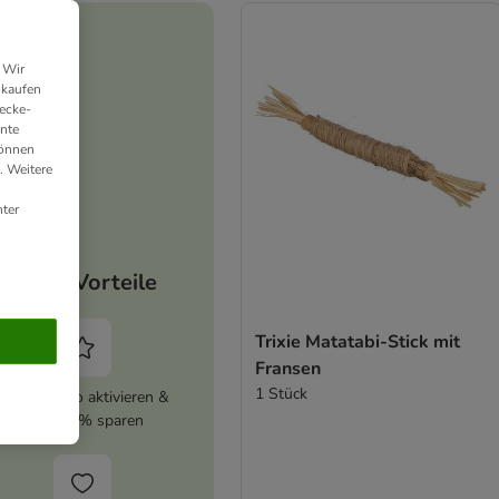
 Wir
nkaufen
ecke-
ante
können
. Weitere
ter
Deine Vorteile
Trixie Matatabi-Stick mit
Fransen
1 Stück
zooplus Abo aktivieren &
immer 5% sparen