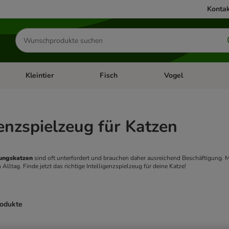
Kontak
Produkte
suchen
Kleintier
Fisch
Vogel
utter & Zubehör
Kategorie-Menü öffnen: Hundefutter & Zubehör
Kategorie-Menü öffnen: Kleintier
Kategorie-Menü öffnen
Ka
genzspielzeug für Katzen
ngskatzen 
sind oft unterfordert und brauchen daher ausreichend Beschäftigung. M
 Alltag. Finde jetzt das richtige Intelligenzspielzeug für deine Katze!
rodukte
ve been changed