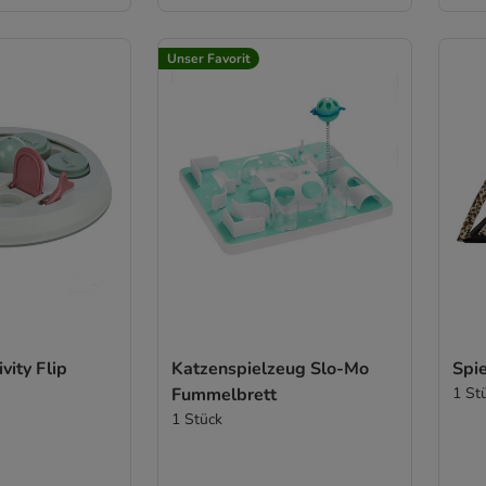
Unser Favorit
ivity Flip
Katzenspielzeug Slo-Mo
Spie
Fummelbrett
1 St
1 Stück