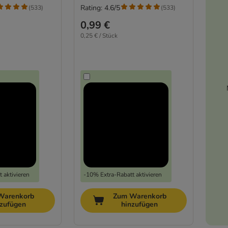
Rating: 4.6/5
(
533
)
(
533
)
0,99 €
0,25 € / Stück
 aktivieren
-10% Extra-Rabatt aktivieren
Warenkorb
Zum Warenkorb
nzufügen
hinzufügen