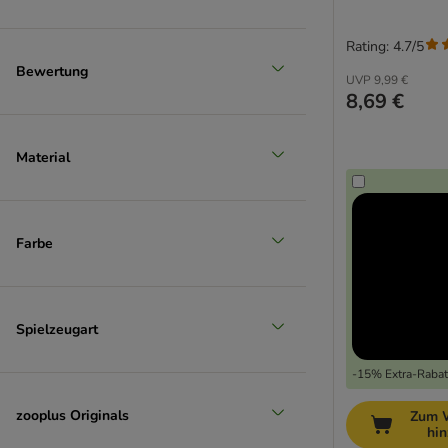
Rating: 4.7/5
Bewertung
UVP
9,99 €
8,69 €
Material
Farbe
Spielzeugart
-15% Extra-Rabatt
zooplus Originals
Zum 
hi