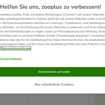
Helfen Sie uns, zooplus zu verbessern!
Unser Favorit
rwenden Cookies, Pixel und andere Technologien (“Cookies”) auf unserer Webseite.
den unbedingt erforderliche Cookies, damit Sie auf unserer Webseite surfen und ei
. Mit Ihrem Einverständnis möchten wir Leistungs-, Funktionelle- und Marketingzw
s aktivieren, um Ihre Erfahrung mit unserer Webseite zu verbessern und Ihnen relev
te und Dienstleistungen zu zeigen, sowie zur Personalisierung von Werbung. Sie 
eit Änderungen in unserem Präferenz-Center (“Einstellungen anpassen”) vornehmen
ationen über den für die Verarbeitung Ihrer Daten Verantwortlichen, die verarbeiteten
enbezogenen Daten und den Zweck der Verarbeitung finden Sie unter Präferenz-Cen
Datenschutzerklärung
llungen anpassen
2 Varianten
n-Set
TIAKI Spiralen-Set
Einverstanden und weiter
4er Set
Nur erforderliche Cookies