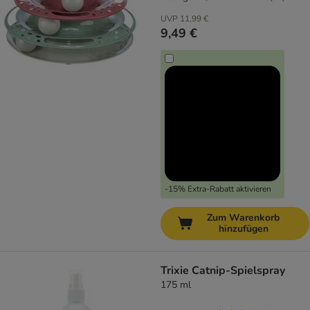
UVP
11,99 €
9,49 €
-15% Extra-Rabatt aktivieren
Zum Warenkorb
hinzufügen
Trixie Catnip-Spielspray
175 ml