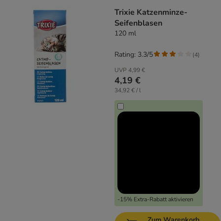
Trixie Katzenminze-
Seifenblasen
120 ml
Rating: 3.3/5
(
4
)
UVP
4,99 €
4,19 €
34,92 € / l
-15% Extra-Rabatt aktivieren
Zum Warenkorb