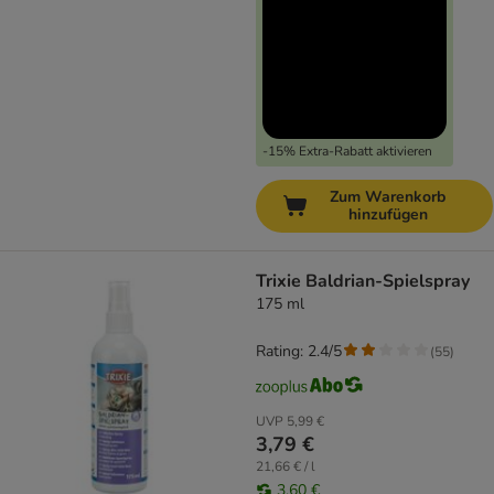
-15% Extra-Rabatt aktivieren
Zum Warenkorb
hinzufügen
Trixie Baldrian-Spielspray
175 ml
Rating: 2.4/5
(
55
)
UVP
5,99 €
3,79 €
21,66 € / l
3,60 €