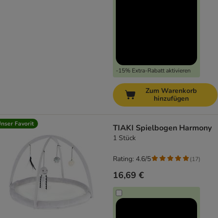
-15% Extra-Rabatt aktivieren
Zum Warenkorb
hinzufügen
nser Favorit
TIAKI Spielbogen Harmony
1 Stück
Rating: 4.6/5
(
17
)
16,69 €