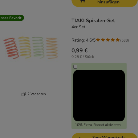
hinzufügen
nser Favorit
TIAKI Spiralen-Set
4er Set
Rating: 4.6/5
(
533
)
0,99 €
0,25 € / Stück
2 Varianten
-10% Extra-Rabatt aktivieren
Zum Warenkorb