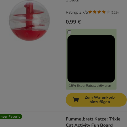
1 Stück
Rating: 3.7/5
(
129
)
0,99 €
-15% Extra-Rabatt aktivieren
Zum Warenkorb
hinzufügen
nser Favorit
Fummelbrett Katze: Trixie
Cat Activity Fun Board