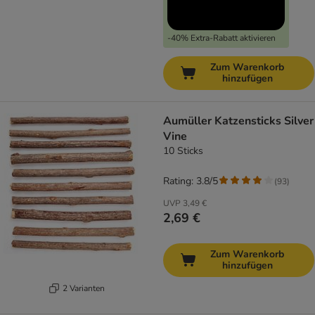
-40% Extra-Rabatt aktivieren
Zum Warenkorb
hinzufügen
Aumüller Katzensticks Silver
Vine
10 Sticks
Rating: 3.8/5
(
93
)
UVP
3,49 €
2,69 €
Zum Warenkorb
hinzufügen
2 Varianten