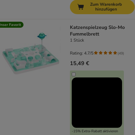
Zum Warenkorb
hinzufügen
nser Favorit
Katzenspielzeug Slo-Mo
Fummelbrett
1 Stück
Rating: 4.7/5
(
49
)
15,49 €
-15% Extra-Rabatt aktivieren