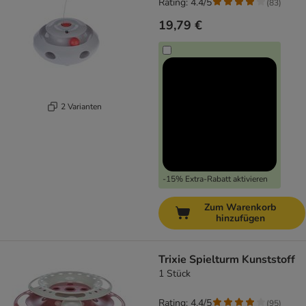
Rating: 4.4/5
(
83
)
19,79 €
2 Varianten
-15% Extra-Rabatt aktivieren
Zum Warenkorb
hinzufügen
Trixie Spielturm Kunststoff
1 Stück
Rating: 4.4/5
(
95
)