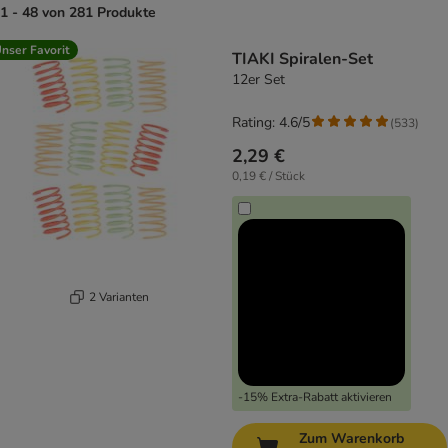
1 - 48 von 281 Produkte
product items have been changed
nser Favorit
TIAKI Spiralen-Set
12er Set
Rating: 4.6/5
(
533
)
2,29 €
0,19 € / Stück
2 Varianten
-15% Extra-Rabatt aktivieren
Zum Warenkorb