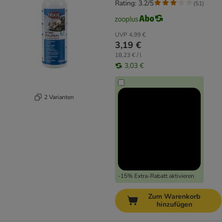
Rating: 3.2/5
(
51
)
UVP
4,99 €
3,19 €
18,23 € / l
3,03 €
2 Varianten
-15% Extra-Rabatt aktivieren
Zum Warenkorb
hinzufügen