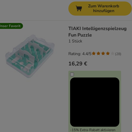
Zum Warenkorb
hinzufügen
nser Favorit
TIAKI Intelligenzspielzeug
Fun Puzzle
1 Stück
Rating: 4.4/5
(
28
)
16,29 €
-15% Extra-Rabatt aktivieren