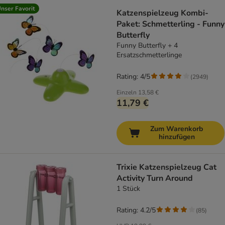
nser Favorit
Katzenspielzeug Kombi-
Paket: Schmetterling - Funny
Butterfly
Funny Butterfly + 4
Ersatzschmetterlinge
Rating: 4/5
(
2949
)
Einzeln
13,58 €
11,79 €
Zum Warenkorb
hinzufügen
Trixie Katzenspielzeug Cat
Activity Turn Around
1 Stück
Rating: 4.2/5
(
85
)