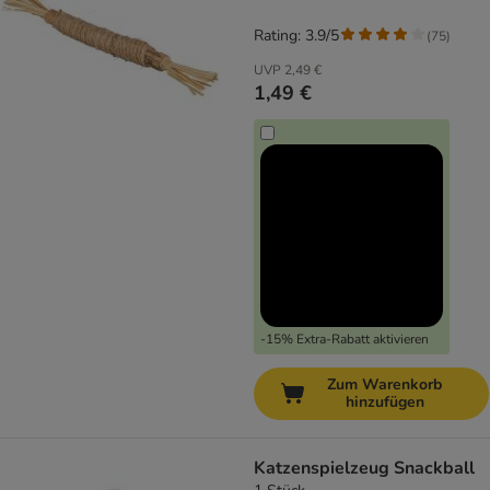
Rating: 3.9/5
(
75
)
UVP
2,49 €
1,49 €
-15% Extra-Rabatt aktivieren
Zum Warenkorb
hinzufügen
Katzenspielzeug Snackball