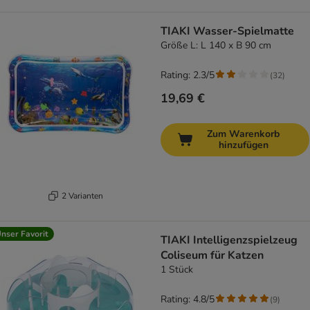
TIAKI Wasser-Spielmatte
Größe L: L 140 x B 90 cm
Rating: 2.3/5
(
32
)
19,69 €
Zum Warenkorb
hinzufügen
2 Varianten
nser Favorit
TIAKI Intelligenzspielzeug
Coliseum für Katzen
1 Stück
Rating: 4.8/5
(
9
)