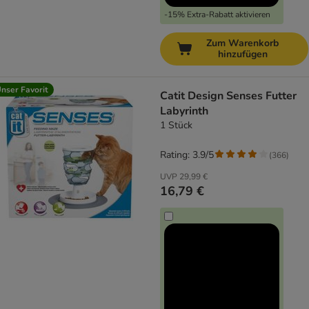
-15% Extra-Rabatt aktivieren
Zum Warenkorb
hinzufügen
nser Favorit
Catit Design Senses Futter
Labyrinth
1 Stück
Rating: 3.9/5
(
366
)
UVP
29,99 €
16,79 €