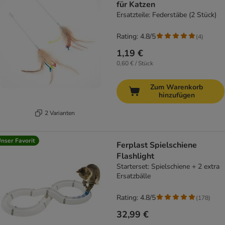
für Katzen
Ersatzteile: Federstäbe (2 Stück)
Rating: 4.8/5
(
4
)
1,19 €
0,60 € / Stück
Zum Warenkorb
hinzufügen
2 Varianten
nser Favorit
Ferplast Spielschiene
Flashlight
Starterset: Spielschiene + 2 extra
Ersatzbälle
Rating: 4.8/5
(
178
)
32,99 €