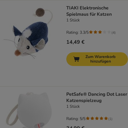
TIAKI Elektronische
Spielmaus für Katzen
1 Stück
Rating: 3.3/5
(
4
)
14,49 €
Zum Warenkorb
hinzufügen
PetSafe® Dancing Dot Laser
Katzenspielzeug
1 Stück
Rating: 5/5
(
1
)