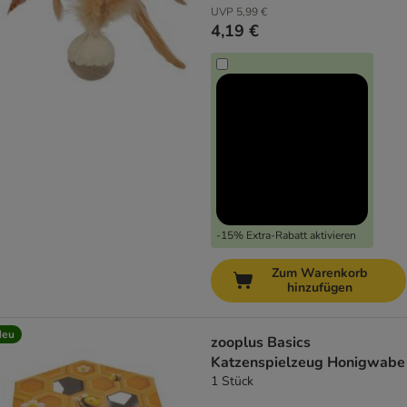
UVP
5,99 €
4,19 €
-15% Extra-Rabatt aktivieren
Zum Warenkorb
hinzufügen
Neu
zooplus Basics
Katzenspielzeug Honigwabe
1 Stück