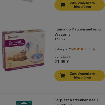
Zum Warenkorb
hinzufügen
Flamingo Katzenspielzeug
Wassima
1 Stück
Rating: 2.7/5
(
3
)
UVP
26,99 €
21,99 €
Zum Warenkorb
hinzufügen
Ferplast Katzenkarussell