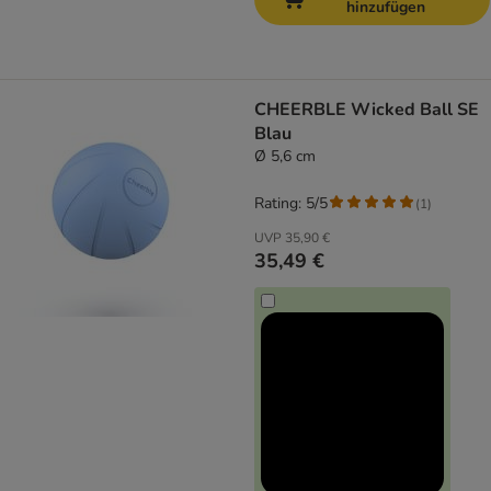
hinzufügen
CHEERBLE Wicked Ball SE
Blau
Ø 5,6 cm
Rating: 5/5
(
1
)
UVP
35,90 €
35,49 €