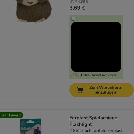
UVP
4,99 €
3,69 €
-15% Extra-Rabatt aktivieren
Zum Warenkorb
hinzufügen
nser Favorit
Ferplast Spielschiene
Flashlight
2 Stück beleuchtete Ferplast