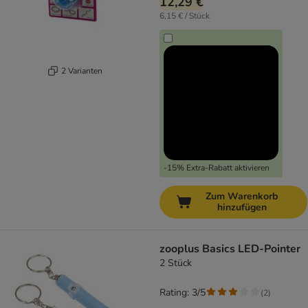
12,29 €
6,15 € / Stück
2 Varianten
-15% Extra-Rabatt aktivieren
Zum Warenkorb
hinzufügen
zooplus Basics LED-Pointer
2 Stück
Rating: 3/5
(
2
)