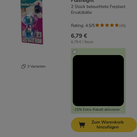
Flashlight
2 Stück beleuchtete Ferplast
Ersatzbälle
Rating: 4.5/5
(
45
)
6,79 €
6,79 € / Stück
3 Varianten
-15% Extra-Rabatt aktivieren
Zum Warenkorb
hinzufügen