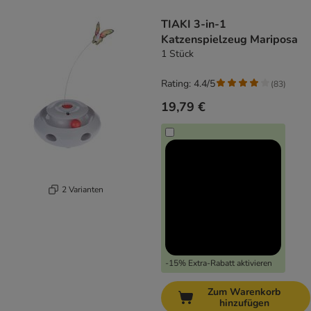
product items have been changed
TIAKI 3-in-1
Katzenspielzeug Mariposa
1 Stück
Rating: 4.4/5
(
83
)
19,79 €
2 Varianten
-15% Extra-Rabatt aktivieren
Zum Warenkorb
hinzufügen