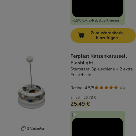
-15% Extra-Rabatt aktivieren
Zum Warenkorb
hinzufügen
Ferplast Katzenkarussell
Flashlight
Starterset: Spielschiene + 2 extra
Ersatzbälle
Rating: 4.5/5
(
45
)
Einzeln
26,78 €
25,49 €
3 Varianten