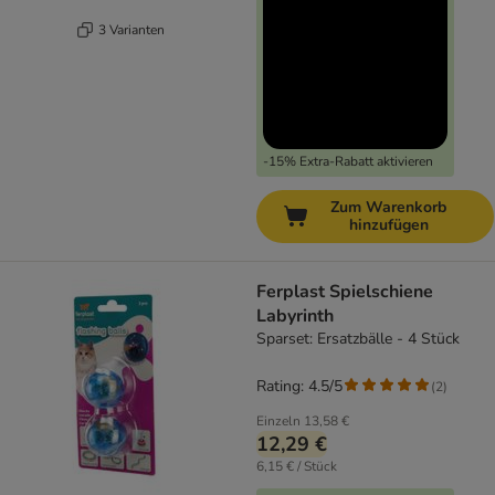
3 Varianten
-15% Extra-Rabatt aktivieren
Zum Warenkorb
hinzufügen
Ferplast Spielschiene
Labyrinth
Sparset: Ersatzbälle - 4 Stück
Rating: 4.5/5
(
2
)
Einzeln
13,58 €
12,29 €
6,15 € / Stück